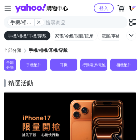
Yahoo購物中心
登入
手機/相機/
耳機/穿戴
手機/相機/耳機/穿戴
家電/冷氣/視聽/按摩
電腦/零組件/週邊/
全部分類
手機/相機/耳機/穿戴
全部
手機配件
耳機
行動電源/電池
相機配件
分類
精選活動