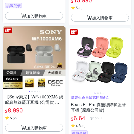
$
挑戰低價
5
(
3
)
加入購物車
加入購物車
【Sony索尼】WF-1000XM6 旗
購衷心會員最高回饋6%
艦真無線藍牙耳機 (公司貨 保
Beats Fit Pro 真無線降噪藍牙
固12+6個月)
8,990
耳機 (原廠公司貨)
$
6,641
5
$6,990
(
2
)
$
4.8
(
6
)
加入購物車
挑戰低價