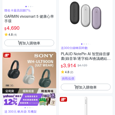
聯名卡最高回饋7%
GARMIN vivosmart 5 健康心率
手環
4,690
$
4.8
(
4
)
加入購物車
送300分鐘轉寫時數
PLAUD NotePin AI 智慧錄音膠
囊(錄音筆/逐字稿/AI會議總結/
可穿戴)
3,914
$4,120
$
4.8
(
2
)
挑戰低價
加入購物車
送 300元 帆布袋 耳機架