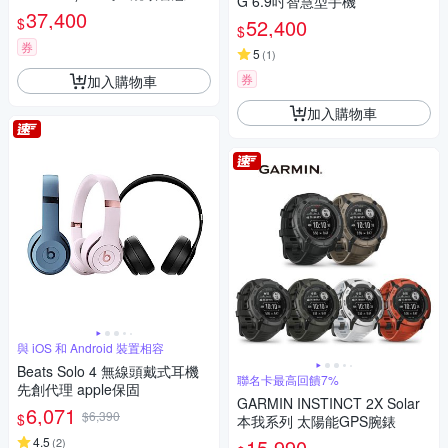
G 6.9吋智慧型手機
機
37,400
$
52,400
$
券
5
(
1
)
券
加入購物車
加入購物車
與 iOS 和 Android 裝置相容
Beats Solo 4 無線頭戴式耳機
聯名卡最高回饋7%
先創代理 apple保固
GARMIN INSTINCT 2X Solar
6,071
$6,390
$
本我系列 太陽能GPS腕錶
4.5
15,990
(
2
)