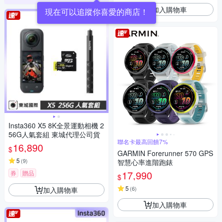
加入購物車
現在可以追蹤你喜愛的商店！
Insta360 X5 8K全景運動相機 2
56G人氣套組 東城代理公司貨
聯名卡最高回饋7%
16,890
$
GARMIN Forerunner 570 GPS
5
(
9
)
智慧心率進階跑錶
17,990
券
贈品
$
5
(
6
)
加入購物車
加入購物車