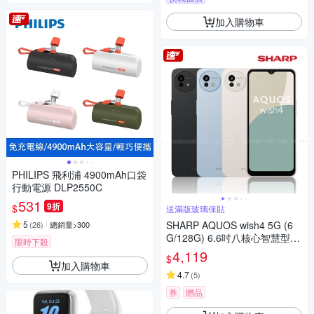
加入購物車
PHILIPS 飛利浦 4900mAh口袋
行動電源 DLP2550C
531
9折
$
送滿版玻璃保貼
5
SHARP AQUOS wish4 5G (6
(
26
)
總銷量>300
G/128G) 6.6吋八核心智慧型手
限時下殺
機
4,119
$
加入購物車
4.7
(
5
)
券
贈品