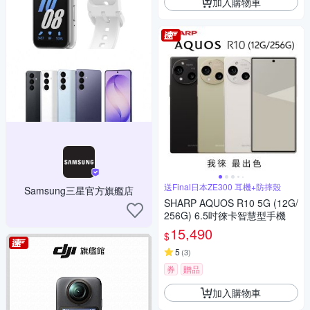
加入購物車
送Final日本ZE300 耳機+防摔殼
Samsung三星官方旗艦店
SHARP AQUOS R10 5G (12G/
256G) 6.5吋徠卡智慧型手機
15,490
$
5
(
3
)
券
贈品
加入購物車