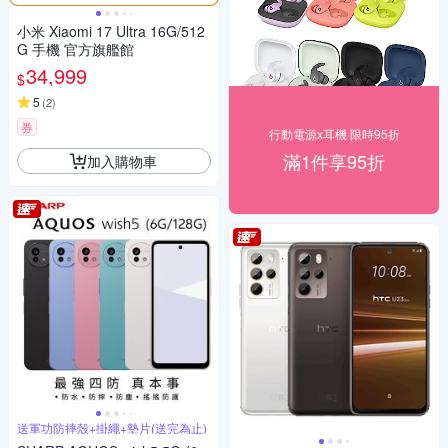
小米 Xiaomi 17 Ultra 16G/512
G 手機 官方旗艦館
34,999
$
5
(
2
)
券
行動電源x耳機 限時95折
滿1件享95折
加入購物車
送軍功防摔殼+掛繩+墊片(送完為止)