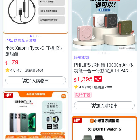
IP54 防塵防水等級
小米 Xiaomi Type-C 耳機 官方
旗艦館
贈萬國頭
179
$
PHILIPS 飛利浦 10000mAh 多
4.8
功能十合一行動電源 DLP4347
(
45
)
總銷量>400
C[特殺]
1,395
9折
$
加入購物車
4.9
(
28
)
總銷量>200
限時下殺
加入購物車