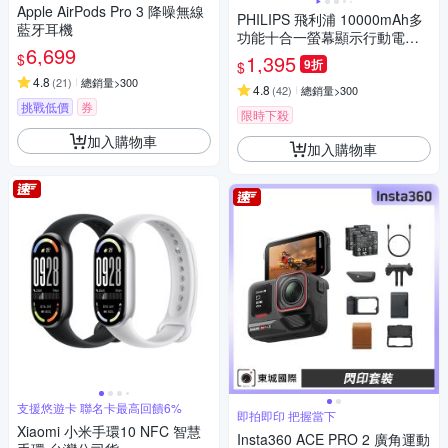
Apple AirPods Pro 3 降噪無線
PHILIPS 飛利浦 10000mAh多
藍牙耳機
功能十合一螢幕顯示行動電源
6,699
DLP4347C
$
1,395
9折
$
4.8
(
21
)
總銷量>300
4.8
(
42
)
總銷量>300
挑戰低價
券
限時下殺
加入購物車
加入購物車
支援悠遊卡 聯名卡最高回饋6%
即拍即印 把握當下
Xiaomi 小米手環10 NFC 智慧
Insta360 ACE PRO 2 廣角運動