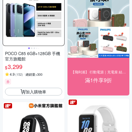
POCO C85 6GB+128GB 手機
官方旗艦館
3,299
$
【飛利浦】 行動電源｜充電座 結帳9折優惠
4.9
(
152
)
總銷量>300
滿1件享9折
券
加入購物車