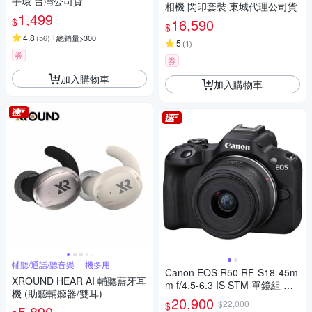
手環 台灣公司貨
相機 閃印套裝 東城代理公司貨
1,499
$
16,590
$
4.8
(
56
)
總銷量>300
5
(
1
)
券
券
加入購物車
加入購物車
輔聽/通話/聽音樂 一機多用
Canon EOS R50 RF-S18-45m
XROUND HEAR AI 輔聽藍牙耳
m f/4.5-6.3 IS STM 單鏡組 公
機 (助聽輔聽器/雙耳)
司貨
20,900
$22,000
$
5,890