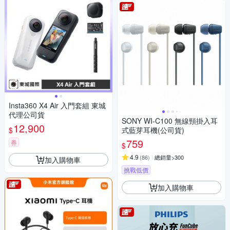
Insta360 X4 Air 入門套組 東城
代理公司貨
SONY WI-C100 無線頸掛入耳
12,900
$
式藍芽耳機(公司貨)
759
券
$
4.9
(
86
)
總銷量>300
加入購物車
挑戰低價
加入購物車