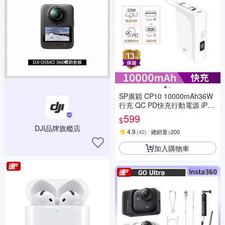
SP廣穎 CP10 10000mAh36W
行充 QC PD快充行動電源 iPho
ne Android 黑/白/金/紫
599
$
DJI品牌旗艦店
4.9
(
42
)
總銷量>200
加入購物車