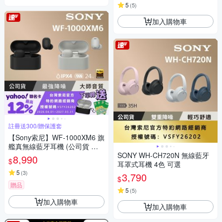
5
(
5
)
加入購物車
註冊送300/贈保護套
【Sony索尼】WF-1000XM6 旗
艦真無線藍牙耳機 (公司貨 保
固12+6個月)
SONY WH-CH720N 無線藍牙
8,990
$
耳罩式耳機 4色 可選
5
(
3
)
3,790
$
贈品
5
(
5
)
加入購物車
加入購物車