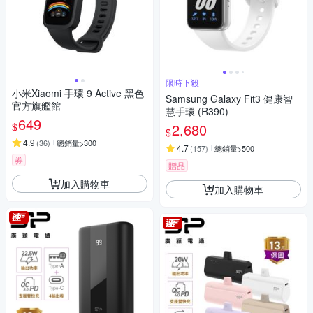
限時下殺
小米Xiaomi 手環 9 Active 黑色
Samsung Galaxy Fit3 健康智
官方旗艦館
慧手環 (R390)
649
$
2,680
$
4.9
(
36
)
總銷量>300
4.7
(
157
)
總銷量>500
券
贈品
加入購物車
加入購物車