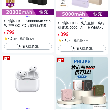
SP廣穎 QS55 20000mAh 22.5
SP廣穎 QD50 快充直插口袋行
W行充 QC PD快充行動電源
動電源 5000mAh _具Wh標示
799
$
399
$
4.9
(
60
)
總銷量>300
4.7
(
76
)
總銷量>400
加入購物車
加入購物車