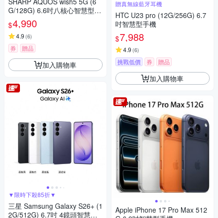
SHARP AQUOS wish5 5G (6
贈真無線藍牙耳機
G/128G) 6.6吋八核心智慧型手
HTC U23 pro (12G/256G) 6.7
機
4,990
吋智慧型手機
$
7,988
4.9
(
6
)
$
券
贈品
4.9
(
6
)
挑戰低價
券
贈品
加入購物車
加入購物車
▼限時下殺85折▼
三星 Samsung Galaxy S26+ (1
Apple iPhone 17 Pro Max 512
2G/512G) 6.7吋 4鏡頭智慧手