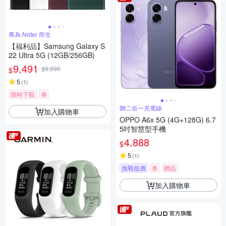
專為 Noter 而生
【福利品】Samsung Galaxy S
22 Ultra 5G (12GB/256GB)
9,491
$9,990
$
5
(
1
)
限時下殺
券
贈二合一充電線
加入購物車
OPPO A6x 5G (4G+128G) 6.7
5吋智慧型手機
4,888
$
5
(
1
)
挑戰低價
券
贈品
加入購物車