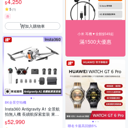
4,250
$
5
(
1
)
券
加入購物車
小米 耳機▼全館$549起
滿1500大優惠
8K全景空拍機
Insta360 Antigravity A1 全景航
拍無人機 長續航探索套裝 東城
代理公司貨
52,990
$
聯名卡最高回饋6%