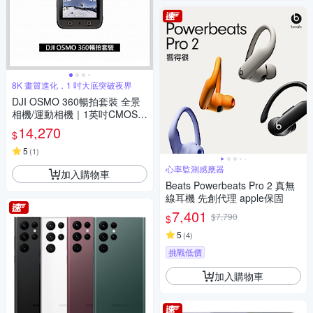
8K 畫質進化，1 吋大底突破夜界
DJI OSMO 360暢拍套裝 全景
相機/運動相機｜1英吋CMOS｜
三電充電盒、隱形自拍桿
14,270
$
5
(
1
)
心率監測感應器
加入購物車
Beats Powerbeats Pro 2 真無
線耳機 先創代理 apple保固
7,401
$7,790
$
5
(
4
)
挑戰低價
加入購物車