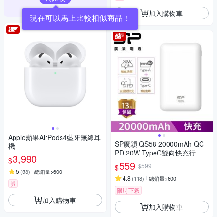
加入購物車
Apple蘋果AirPods4藍牙無線耳
SP廣穎 QS58 20000mAh QC
機
PD 20W TypeC雙向快充行動
3,990
$
電源_具Wh標示
559
$599
$
5
(
53
)
總銷量>600
4.8
(
118
)
總銷量>600
券
限時下殺
加入購物車
加入購物車