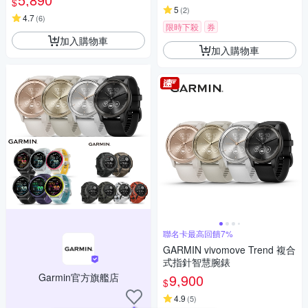
$
5
(
2
)
4.7
(
6
)
限時下殺
券
加入購物車
加入購物車
聯名卡最高回饋7%
GARMIN vivomove Trend 複合
式指針智慧腕錶
Garmin官方旗艦店
9,900
$
4.9
(
5
)