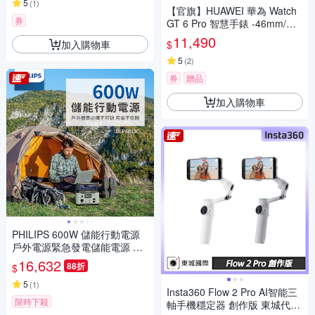
5
(
1
)
【官旗】HUAWEI 華為 Watch
券
GT 6 Pro 智慧手錶 -46mm/鈦
合金錶體
11,490
加入購物車
$
5
(
2
)
券
贈品
加入購物車
PHILIPS 600W 儲能行動電源
戶外電源緊急發電儲能電源 DL
P8093C[特殺]
16,632
88折
$
5
(
1
)
Insta360 Flow 2 Pro AI智能三
限時下殺
軸手機穩定器 創作版 東城代理