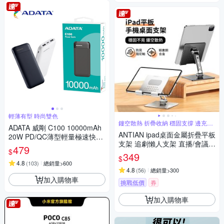
輕薄有型 時尚雙色
鏤空散熱 折疊收納 穩固支撐 邊充電
ADATA 威剛 C100 10000mAh
玩
ANTIAN ipad桌面金屬折疊平板
20W PD/QC薄型輕量極速快充
支架 追劇懶人支架 直播/會議
行動電源_機身Wh標示
479
$
平板架 手機支架 交換禮物
349
$
4.8
(
103
)
總銷量>600
4.8
(
56
)
總銷量>300
加入購物車
挑戰低價
券
加入購物車