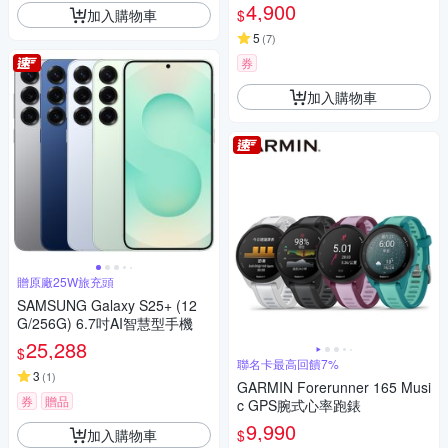
公司貨
4,900
加入購物車
$
5
(
7
)
券
加入購物車
贈原廠25W旅充頭
SAMSUNG Galaxy S25+ (12
G/256G) 6.7吋AI智慧型手機
25,288
$
聯名卡最高回饋7%
3
(
1
)
GARMIN Forerunner 165 Musi
券
贈品
c GPS腕式心率跑錶
9,990
加入購物車
$