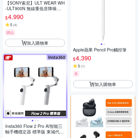
【SONY索尼】ULT WEAR WH
-ULT900N 無線重低音降噪耳
機 (公司貨 保固12個月)
4,990
$
5
(
4
)
贈品
加入購物車
Apple蘋果 Pencil Pro觸控筆
4,390
$
5
(
1
)
券
加入購物車
Insta360 Flow 2 Pro AI智能三
軸手機穩定器 標準版 東城代理
公司貨