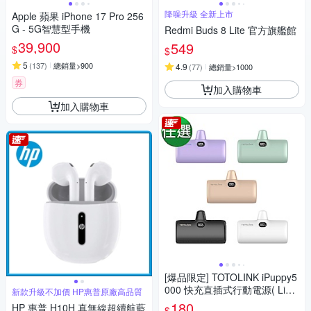
降噪升級 全新上市
Apple 蘋果 iPhone 17 Pro 256
G - 5G智慧型手機
Redmi Buds 8 Lite 官方旗艦館
39,900
549
$
$
5
(
137
)
總銷量>900
4.9
(
77
)
總銷量>1000
券
加入購物車
加入購物車
[爆品限定] TOTOLINK iPuppy5
000 快充直插式行動電源( Light
新款升級不加價 HP惠普原廠高品質
ning/Type-C )
180
HP 惠普 H10H 真無線超續航藍
$