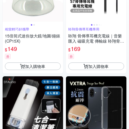
相當輕巧好攜帶
聆翔骨傳導耳機專用
15倍筒式迷你放大鏡/地圖/鐘錶
聆翔 骨傳導耳機充電線｜音樂
(CP15X)
匯入 磁吸充電 傳輸線 聆翔骨傳
導耳機系列專用
149
169
$
$
券
券
加入購物車
加入購物車