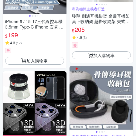
專為極簡主義者打造
聆翔 側邊耳機掛架 桌邊耳機架
iPhone 6 / 15-17三代線控耳機
桌下收納架 懸掛收納架 夾式支
3.5mm Type-C iPhone 安卓 適
架 頭戴耳罩式耳機架 360度旋
205
$
用耳機 線控 麥克風 通話耳機
轉掛臂 理線槽
199
$
充電孔連結
4.6
(
3
)
4.3
(
17
)
券
券
加入購物車
加入購物車