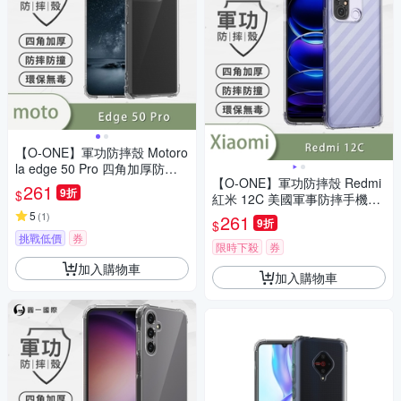
【O-ONE】軍功防摔殼 Motoro
la edge 50 Pro 四角加厚防摔
【O-ONE】軍功防摔殼 Redmi
手機殼 保護殼
261
9折
$
紅米 12C 美國軍事防摔手機殼
保護殼
5
(
1
)
261
9折
$
挑戰低價
券
限時下殺
券
加入購物車
加入購物車