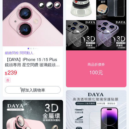
細緻閃粉 閃閃動人
【DAYA】iPhone 15 /15 Plus
鏡頭專用 星空閃鑽 玻璃鏡頭保
商品折價券
護貼膜
239
100元
$
券
加入購物車