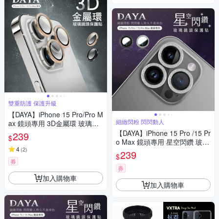
雙重防護 保護升級
【DAYA】iPhone 15 Pro/Pro M
細緻閃粉 閃閃動人
ax 鏡頭專用 3D金屬環 玻璃保
護貼膜
【DAYA】iPhone 15 Pro /15 Pr
239
$
o Max 鏡頭專用 星空閃鑽 玻璃
4
(
2
)
鏡頭保護貼膜
239
$
券
券
加入購物車
加入購物車