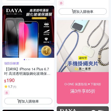
券
加入購物車
強防刮耐磨
【DAYA】iPhone 14 Plus 6.7
吋 高清透明滿版鋼化玻璃保護
膜
190
$
O-ONE 保護殼/貼▼下殺9折
1.7
(
1
)
滿3件享85折
券
加入購物車