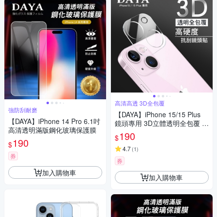
高清高透 3D全包覆
強防刮耐磨
【DAYA】iPhone 15/15 Plus
【DAYA】iPhone 14 Pro 6.1吋
鏡頭專用 3D立體透明全包覆 高
高清透明滿版鋼化玻璃保護膜
硬度抗刮保護貼
190
$
190
$
4.7
(
1
)
券
券
加入購物車
加入購物車