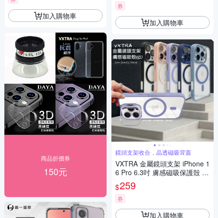
券
加入購物車
加入購物車
鏡頭支架收合，晶透磁吸背蓋
商品折價券
VXTRA 金屬鏡頭支架 iPhone 1
150元
6 Pro 6.3吋 膚感磁吸保護殼 手
機殼(附鏡頭玻璃環)
259
$
券
加入購物車