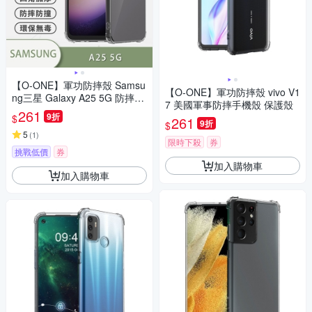
【O-ONE】軍功防摔殼 Samsu
【O-ONE】軍功防摔殼 vivo V1
ng三星 Galaxy A25 5G 防摔手
7 美國軍事防摔手機殼 保護殼
機殼 保護殼
261
9折
$
261
9折
$
5
(
1
)
限時下殺
券
挑戰低價
券
加入購物車
加入購物車