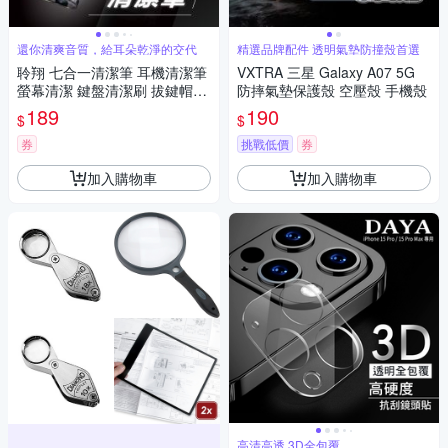
還你清爽音質，給耳朵乾淨的交代
精選品牌配件 透明氣墊防撞殼首選
聆翔 七合一清潔筆 耳機清潔筆
VXTRA 三星 Galaxy A07 5G
螢幕清潔 鍵盤清潔刷 拔鍵帽器
防摔氣墊保護殼 空壓殼 手機殼
手機清潔 矽膠筆尖 植絨棉棒 超
189
190
$
$
細纖維擦拭布
券
挑戰低價
券
加入購物車
加入購物車
高清高透 3D全包覆