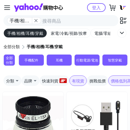
Yahoo購物中心
登入
手機/相機/
耳機/穿戴
手機/相機/耳機/穿戴
家電/冷氣/視聽/按摩
電腦/零組件/週邊/
全部分類
手機/相機/耳機/穿戴
全部
手機配件
耳機
行動電源/電池
智慧穿戴
分類
分類
品牌
快速到貨
有現貨
挑戰低價
價格低到