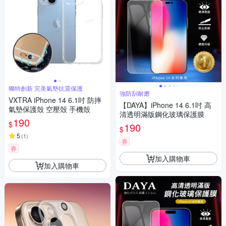
獨特創新 完美氣墊抗震保護
強防刮耐磨
VXTRA iPhone 14 6.1吋 防摔
【DAYA】iPhone 14 6.1吋 高
氣墊保護殼 空壓殼 手機殼
清透明滿版鋼化玻璃保護膜
190
$
190
$
5
(
1
)
券
券
加入購物車
加入購物車