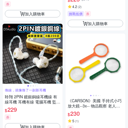
$
券
4.2
(
2
)
加入購物車
挑戰低價
券
加入購物車
換線，就像換了一副新耳機
聆翔 2PIN 鍍銀銅線耳機線 有
《CARSON》美國 手持式小巧
線耳機 耳機有線 電腦耳機 監聽
放大鏡--3x-- 物品觀察 老人閱
耳機 3.5mm 耳機 耳機線 演唱
229
$
讀 年長長者 輔助視力
會耳機
230
$
券
5
(
1
)
加入購物車
券