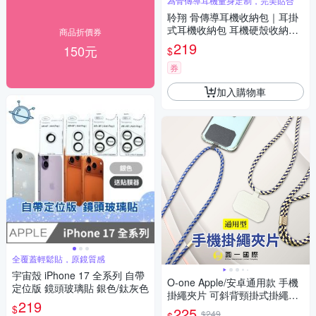
為骨傳導耳機量身定制，完美貼合
聆翔 骨傳導耳機收納包｜耳掛
式耳機收納包 耳機硬殼收納包
商品折價券
耳機收納 運動耳機收納 黑色耳
219
150元
$
機收納包 拉鍊收納包
券
加入購物車
全覆蓋輕鬆貼，原鏡質感
宇宙殼 iPhone 17 全系列 自帶
O-one Apple/安卓通用款 手機
定位版 鏡頭玻璃貼 銀色/鈦灰色
掛繩夾片 可斜背頸掛式掛繩組
219
(夾片顏色隨機)
$
225
$249