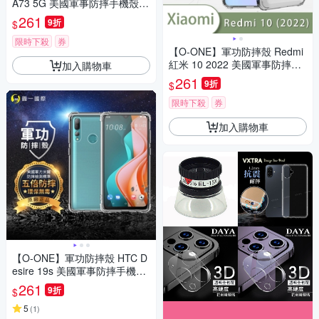
A73 5G 美國軍事防摔手機殼
保護殼
261
9折
$
限時下殺
券
【O-ONE】軍功防摔殼 Redmi
紅米 10 2022 美國軍事防摔手
加入購物車
機殼 保護殼
261
9折
$
限時下殺
券
加入購物車
【O-ONE】軍功防摔殼 HTC D
esire 19s 美國軍事防摔手機殼
保護殼
261
9折
$
5
(
1
)