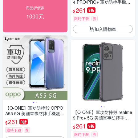
4 PRO/PRO+ 軍功防摔手機殼
新型結構專利M565508 通過美
商品折價券
261
9折
$
國軍規防摔認證標準MID810G
1000元
限時下殺
券
加入購物車
【O-ONE】軍功防摔殼 OPPO
【O-ONE】軍功防摔殼 realme
A55 5G 美國軍事防摔手機殼
9 Pro+ 5G 美國軍事防摔手機
保護殼
261
9折
$
殼 保護殼
261
9折
$
限時下殺
券
限時下殺
券