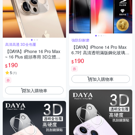
強防刮耐磨
高清高透 3D全包覆
【DAYA】iPhone 14 Pro Max
【DAYA】iPhone 16 Pro Max
6.7吋 高清透明滿版鋼化玻璃保
~ 16 Plus 鏡頭專用 3D立體透
護膜
190
$
明全包覆鏡頭貼 高硬度抗刮保
190
$
護貼(一片式完整保護)
券
5
(
1
)
加入購物車
券
加入購物車