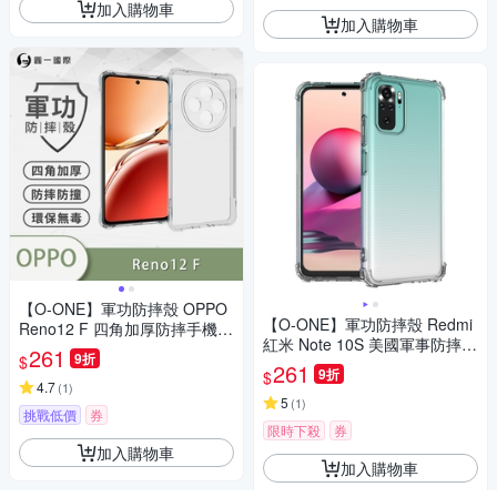
加入購物車
加入購物車
【O-ONE】軍功防摔殼 OPPO
【O-ONE】軍功防摔殼 Redmi
Reno12 F 四角加厚防摔手機殼
紅米 Note 10S 美國軍事防摔手
保護殼
261
9折
$
機殼 保護殼
261
9折
$
4.7
(
1
)
5
(
1
)
挑戰低價
券
限時下殺
券
加入購物車
加入購物車