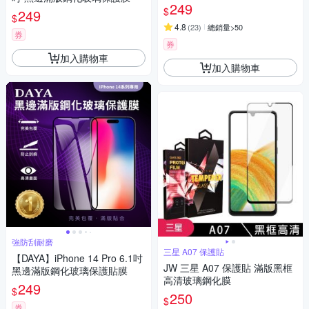
入)日本製
249
$
249
$
4.8
(
23
)
總銷量>50
券
券
加入購物車
加入購物車
強防刮耐磨
三星 A07 保護貼
【DAYA】iPhone 14 Pro 6.1吋
JW 三星 A07 保護貼 滿版黑框
黑邊滿版鋼化玻璃保護貼膜
高清玻璃鋼化膜
249
$
250
$
券