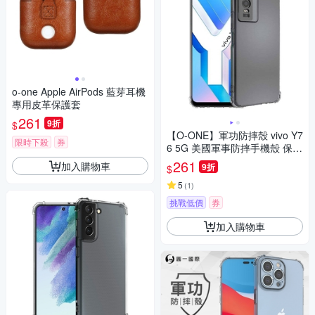
o-one Apple AirPods 藍芽耳機
專用皮革保護套
261
9折
$
【O-ONE】軍功防摔殼 vivo Y7
限時下殺
券
6 5G 美國軍事防摔手機殼 保護
殼
261
加入購物車
9折
$
5
(
1
)
挑戰低價
券
加入購物車