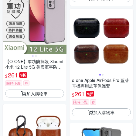
【O-ONE】軍功防摔殼 Xiaomi
小米 12 Lite 5G 美國軍事防摔
手機殼 保護殼
261
9折
$
o-one Apple AirPods Pro 藍芽
限時下殺
券
耳機專用皮革保護套
261
加入購物車
9折
$
限時下殺
券
加入購物車