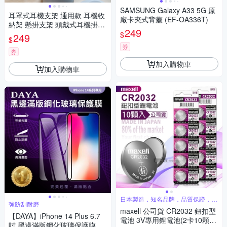
SAMSUNG Galaxy A33 5G 原
耳罩式耳機支架 通用款 耳機收
廠卡夾式背蓋 (EF-OA336T)
納架 懸掛支架 頭戴式耳機掛勾
249
電競耳機展示架 耳機掛架 桌上
$
249
$
耳機架 防滑膠墊
券
券
加入購物車
加入購物車
日本製造，知名品牌，品質保證，電
強防刮耐磨
力更持久
maxell 公司貨 CR2032 鈕扣型
【DAYA】iPhone 14 Plus 6.7
電池 3V專用鋰電池(2卡10顆
吋 黑邊滿版鋼化玻璃保護膜