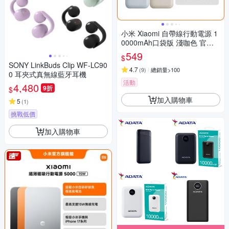
小米 Xiaomi 自帶線行動電源 1
0000mAh口袋版 淺咖色 官方
旗艦館
549
$
SONY LinkBuds Clip WF-LC90
4.7
(
9
)
總銷量>100
0 耳夾式真無線藍牙耳機
活動
4,480
9折
$
加入購物車
5
(
1
)
挑戰低價
加入購物車