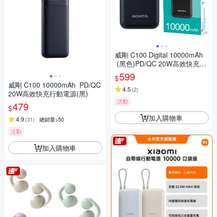
威剛 C100 Digital 10000mAh
(黑色)PD/QC 20W高效快充行
動電源
599
$
威剛 C100 10000mAh PD/QC
4.5
(
2
)
20W高效快充行動電源(黑)
活動
479
$
加入購物車
4.9
(
31
)
總銷量>50
活動
加入購物車