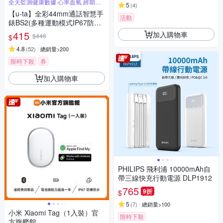
全天監測健康數據 心率血氧 經期睡
5
(
4
)
眠
【u-ta】全彩44mm通話智慧手
活動
錶BS2(多種運動模式IP67防水
手錶 手環 運動記錄必備)
415
加入購物車
$446
$
4.8
(
52
)
總銷量>200
限時下殺
券
加入購物車
PHILIPS 飛利浦 10000mAh自
帶三線快充行動電源 DLP1912
765
9折
$
5
(
7
)
總銷量>100
小米 Xiaomi Tag（1入裝）官
限時下殺
方旗艦館