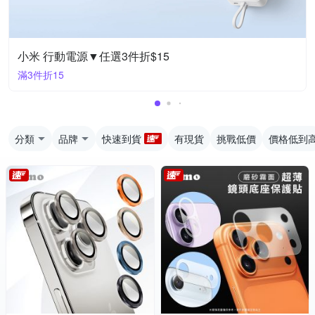
小米 行動電源▼任選3件折$15
滿3件折15
分類
品牌
快速到貨
有現貨
挑戰低價
價格低到