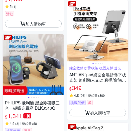
5
(
1
)
活動
加入購物車
鏤空散熱 折疊收納 穩固支撐 邊充電
玩
ANTIAN ipad桌面金屬折疊平板
支架 追劇懶人支架 直播/會議
平板架 手機支架 交換禮物
349
$
4.8
(
56
)
總銷量>300
PHILIPS 飛利浦 黑金剛磁吸三
挑戰低價
券
合一磁吸充電座 DLK3540Q
加入購物車
1,341
9折
$
4.6
(
8
)
總銷量>50
挑戰低價
贈品