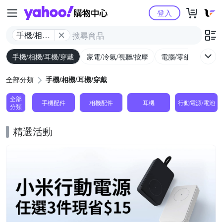
Yahoo購物中心
登入
手機/相機/
耳機/穿戴
手機/相機/耳機/穿戴
家電/冷氣/視聽/按摩
電腦/零組件/週邊/
全部分類
手機/相機/耳機/穿戴
全部
手機配件
相機配件
耳機
行動電源/電池
分類
精選活動