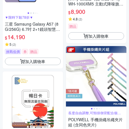
WH-1000XM5 主動式降噪旗艦
藍牙耳機(頂級降噪 /極真音質/
8,900
$
配戴舒適)
▼限時下殺78折▼
4.8
(
2
)
三星 Samsung Galaxy A57 (8
贈品
G/256G) 6.7吋 2+1鏡頭智慧手
機
14,190
加入購物車
$
5
(
2
)
挑戰低價
券
贈品
加入購物車
長度自由調整,可頸掛側背配合個人
使用習慣
POLYWELL 手機掛繩吊繩夾片
組 (含同色夾片)