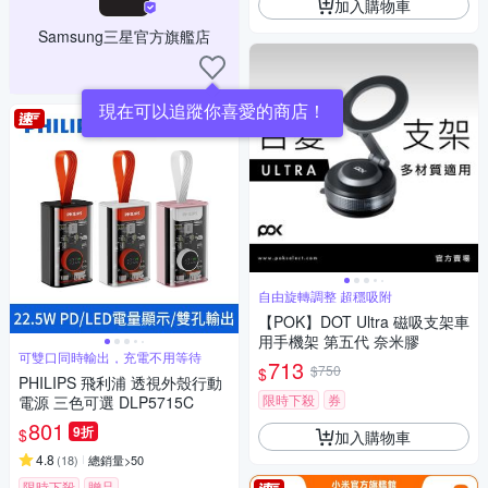
加入購物車
Samsung三星官方旗艦店
現在可以追蹤你喜愛的商店！
自由旋轉調整 超穩吸附
【POK】DOT Ultra 磁吸支架車
用手機架 第五代 奈米膠
可雙口同時輸出，充電不用等待
713
$750
$
PHILIPS 飛利浦 透視外殼行動
限時下殺
券
電源 三色可選 DLP5715C
801
9折
$
加入購物車
4.8
(
18
)
總銷量>50
限時下殺
贈品