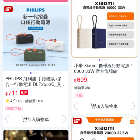
小米 Xiaomi 自帶線行動電源 1
0000 33W 官方旗艦館
699
PHILIPS 飛利浦 手錶磁吸+多
$
合一行動電源 DLP2552C_具W
總銷量>50
h標示(時時樂限定)
711
9折
$
活動
4.9
(
13
)
總銷量>100
加入購物車
限時下殺
加入購物車