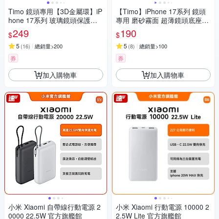
Timo 鏡頭專用【3D金屬環】iP
【Timo】iPhone 17系列 鏡頭
hone 17系列 玻璃鏡頭保護貼
專用 磨砂霧面 超薄鏡頭底座保
膜
護貼
249
190
$
$
5
5
(
16
)
總銷量>200
(
8
)
總銷量>100
券
券
加入購物車
加入購物車
小米 Xiaomi 自帶線行動電源 2
小米 Xiaomi 行動電源 10000 2
0000 22.5W 官方旗艦館
2.5W Lite 官方旗艦館