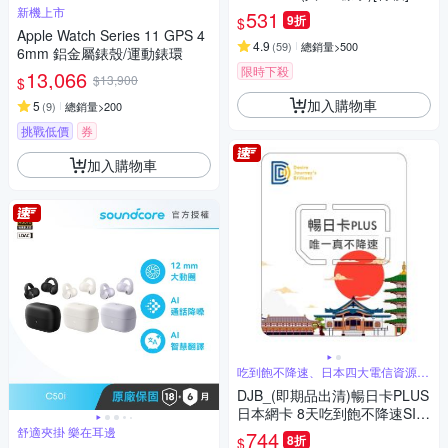
新機上市
531
9折
$
Apple Watch Series 11 GPS 4
4.9
(
59
)
總銷量>500
6mm 鋁金屬錶殼/運動錶環
限時下殺
13,066
$13,900
$
加入購物車
5
(
9
)
總銷量>200
挑戰低價
券
加入購物車
吃到飽不降速、日本四大電信資源共
享
DJB_(即期品出清)暢日卡PLUS
日本網卡 8天吃到飽不降速SIM
卡
舒適夾掛 樂在耳邊
744
8折
$