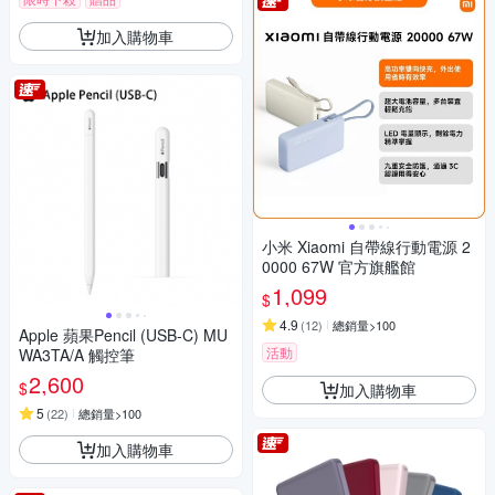
加入購物車
小米 Xiaomi 自帶線行動電源 2
0000 67W 官方旗艦館
1,099
$
4.9
(
12
)
總銷量>100
Apple 蘋果Pencil (USB-C) MU
活動
WA3TA/A 觸控筆
2,600
$
加入購物車
5
(
22
)
總銷量>100
加入購物車