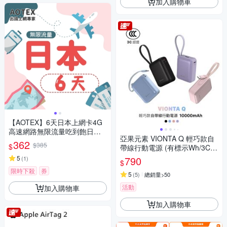
加入購物車
【AOTEX】6天日本上網卡4G
高速網路無限流量吃到飽日本S
亞果元素 VIONTA Q 輕巧款自
IM卡日本手機上網
362
$385
$
帶線行動電源 (有標示Wh/3C認
證/可上飛機)
5
790
(
1
)
$
限時下殺
券
5
(
5
)
總銷量>50
活動
加入購物車
加入購物車