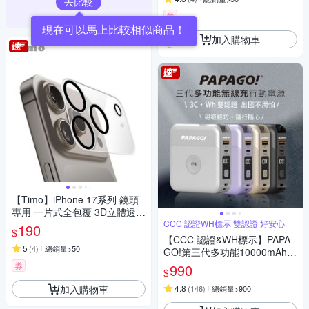
去比較
券
加入購物車
【Timo】iPhone 17系列 鏡頭
專用 一片式全包覆 3D立體透明
高硬度抗刮保護貼
CCC 認證WH標示 雙認證 好安心
190
$
【CCC 認證&WH標示】PAPA
5
(
4
)
總銷量>50
GO!第三代多功能10000mAh可
分離式充電線行動電源BS-WL7
券
990
$
20-快
加入購物車
4.8
(
146
)
總銷量>900