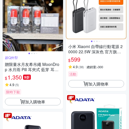
小米 Xiaomi 自帶線行動電源 2
0000 22.5W 深灰色 官方旗艦
館
超Q外型
599
$
贈限量水月友希吊繩 MoonDro
4.9
(
38
)
總銷量>300
p 水月雨 Pill 耳夾式 藍芽 耳機
活動
OWS 音樂膠囊 公司貨 一年保
1,350
9折
$
固
加入購物車
4.9
(
5
)
限時下殺
加入購物車