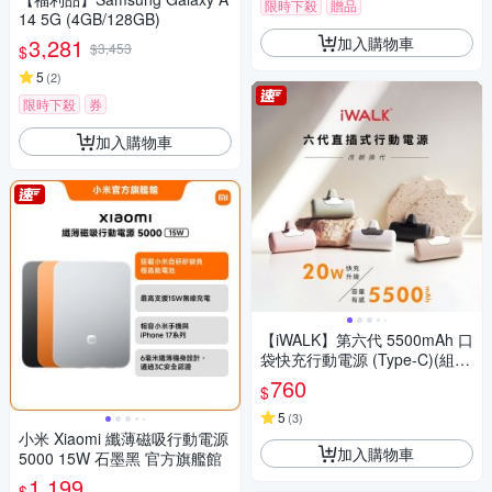
限時下殺
贈品
14 5G (4GB/128GB)
加入購物車
3,281
$3,453
$
5
(
2
)
限時下殺
券
加入購物車
【iWALK】第六代 5500mAh 口
袋快充行動電源 (Type-C)(組
合)
760
$
5
(
3
)
小米 Xiaomi 纖薄磁吸行動電源
加入購物車
5000 15W 石墨黑 官方旗艦館
1,199
$