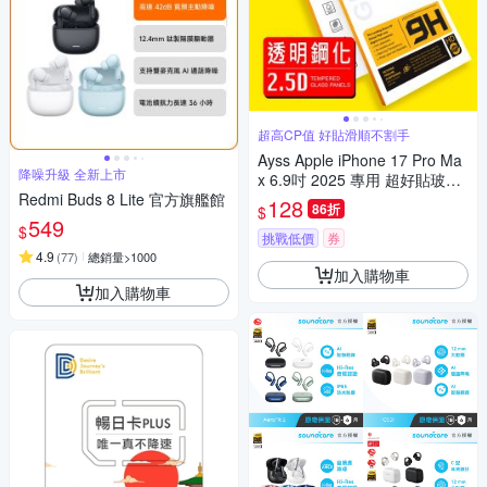
超高CP值 好貼滑順不割手
Ayss Apple iPhone 17 Pro Ma
降噪升級 全新上市
x 6.9吋 2025 專用 超好貼玻璃
Redmi Buds 8 Lite 官方旗艦館
保護貼
128
86折
$
549
$
挑戰低價
券
4.9
(
77
)
總銷量>1000
加入購物車
加入購物車