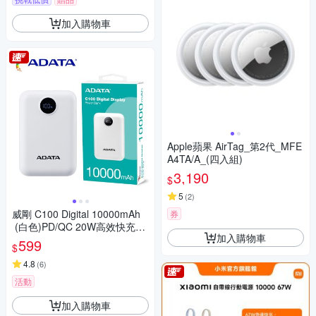
加入購物車
Apple蘋果 AirTag_第2代_MFE
A4TA/A_(四入組)
3,190
$
5
(
2
)
威剛 C100 Digital 10000mAh
券
(白色)PD/QC 20W高效快充行
加入購物車
動電源
599
$
4.8
(
6
)
活動
加入購物車