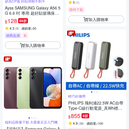
超高CP值 好貼滑順不割手
5
(
1
)
Ayss SAMSUNG Galaxy A56 5
限時下殺
G 6.6 吋 專用 超好貼玻璃保護
貼
加入購物車
128
86折
$
4.3
(
9
)
總銷量>50
挑戰低價
券
加入購物車
輕巧好攜帶
PHILIPS 飛利浦22.5W AC自帶
Type-C線行動電源_具Wh標示
DLP5201C
855
9折
$
福利品限量下殺 大螢幕豆豆入門機
4.9
(
38
)
總銷量>100
【福利品】Samsung Galaxy A