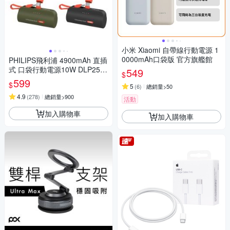
小米 Xiaomi 自帶線行動電源 1
0000mAh口袋版 官方旗艦館
PHILIPS飛利浦 4900mAh 直插
式 口袋行動電源10W DLP2550
549
$
17.88Wh_具Wh標示
599
$
5
(
6
)
總銷量>50
4.9
(
278
)
總銷量>900
活動
加入購物車
加入購物車