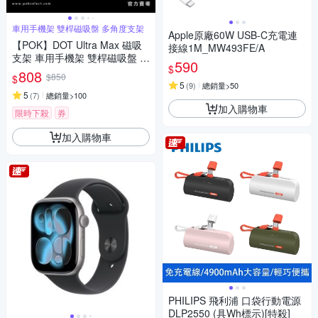
車用手機架 雙桿磁吸盤 多角度支架
Apple原廠60W USB-C充電連
【POK】DOT Ultra Max 磁吸
接線1M_MW493FE/A
支架 車用手機架 雙桿磁吸盤 多
590
$
角度支架
808
$850
$
5
(
9
)
總銷量>50
5
(
7
)
總銷量>100
加入購物車
限時下殺
券
加入購物車
PHILIPS 飛利浦 口袋行動電源
DLP2550 (具Wh標示)[特殺]