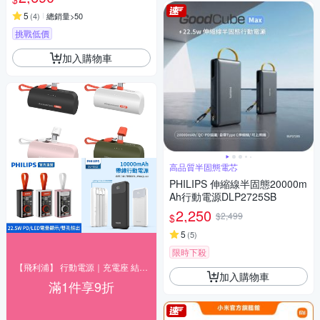
5
(
4
)
總銷量>50
挑戰低價
加入購物車
高品質半固態電芯
PHILIPS 伸縮線半固態20000m
Ah行動電源DLP2725SB
2,250
$2,499
$
5
(
5
)
限時下殺
【飛利浦】 行動電源｜充電座 結帳9折優惠
加入購物車
滿1件享9折