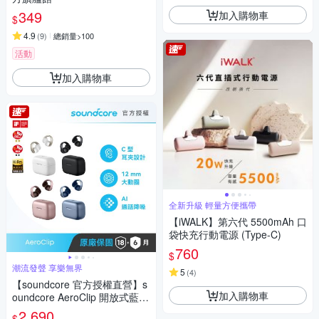
349
加入購物車
$
4.9
(
9
)
總銷量>100
活動
加入購物車
全新升級 輕量方便攜帶
【iWALK】第六代 5500mAh 口
袋快充行動電源 (Type-C)
760
$
潮流發聲 享樂無界
5
(
4
)
【soundcore 官方授權直營】s
加入購物車
oundcore AeroClip 開放式藍牙
耳夾耳機
2,690
$