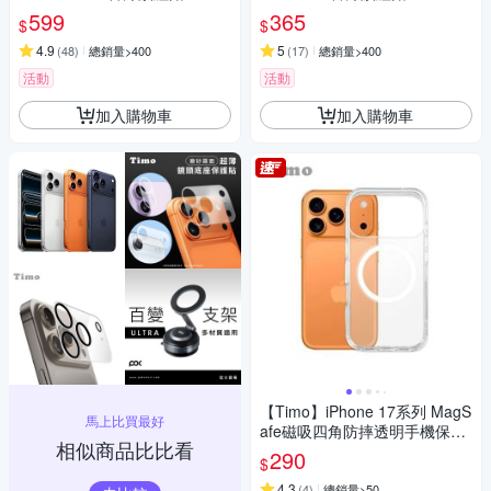
599
365
$
$
4.9
5
(
48
)
總銷量>400
(
17
)
總銷量>400
活動
活動
加入購物車
加入購物車
【Timo】iPhone 17系列 MagS
馬上比買最好
afe磁吸四角防摔透明手機保護
相似商品比比看
殼套
290
$
4.3
(
4
)
總銷量>50