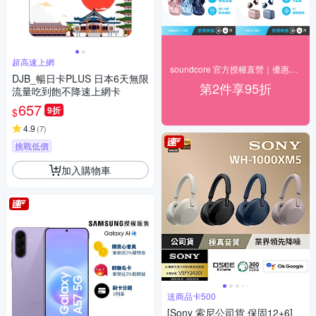
超高速上網
soundcore 官方授權直營｜優惠8折起
DJB_暢日卡PLUS 日本6天無限
第2件享95折
流量吃到飽不降速上網卡
657
9折
$
4.9
(
7
)
挑戰低價
加入購物車
送商品卡500
[Sony 索尼公司貨 保固12+6]