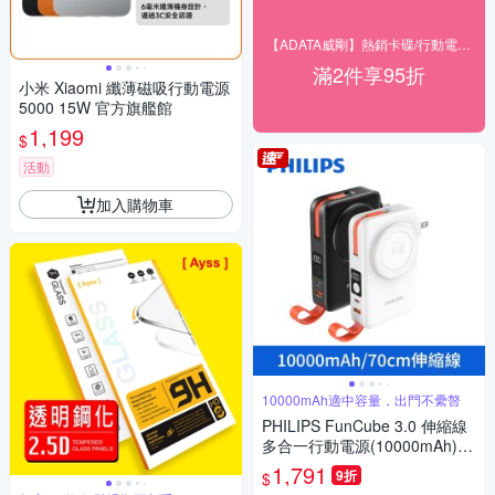
【ADATA威剛】熱銷卡碟/行動電源▼2件95折
滿2件享95折
小米 Xiaomi 纖薄磁吸行動電源
5000 15W 官方旗艦館
1,199
$
活動
加入購物車
10000mAh適中容量，出門不纍贅
PHILIPS FunCube 3.0 伸縮線
多合一行動電源(10000mAh) D
LP4352C
1,791
9折
$