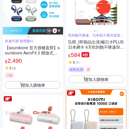
吃到飽不降速、日本四大電信資源共
享
舒適可調 智慧隨行
DJB_(即期品出清)暢日卡PLUS
日本網卡 6天吃到飽不降速SIM
【soundcore 官方授權直營】s
卡
oundcore AeroFit 2 開放式藍
584
8折
$
牙耳機
2,490
$
5
(
1
)
5
(
2
)
挑戰低價
券
活動
加入購物車
加入購物車