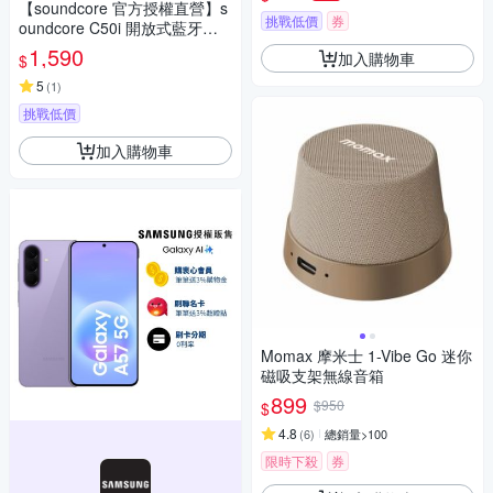
【soundcore 官方授權直營】s
挑戰低價
券
oundcore C50i 開放式藍牙耳
夾耳機
1,590
加入購物車
$
5
(
1
)
挑戰低價
加入購物車
Momax 摩米士 1-Vibe Go 迷你
磁吸支架無線音箱
899
$950
$
4.8
(
6
)
總銷量>100
限時下殺
券