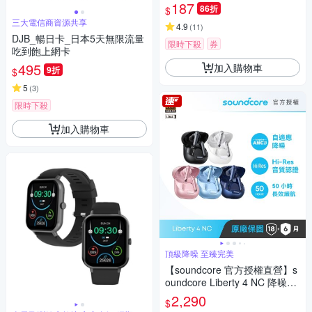
187
86折
$
三大電信商資源共享
4.9
(
11
)
DJB_暢日卡_日本5天無限流量
限時下殺
券
吃到飽上網卡
495
加入購物車
9折
$
5
(
3
)
限時下殺
加入購物車
頂級降噪 至臻完美
【soundcore 官方授權直營】s
oundcore Liberty 4 NC 降噪真
無線藍牙耳機
2,290
$