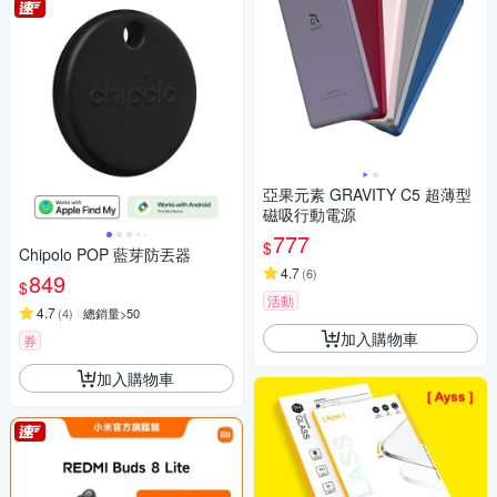
亞果元素 GRAVITY C5 超薄型
磁吸行動電源
777
$
Chipolo POP 藍芽防丟器
4.7
(
6
)
849
$
活動
4.7
(
4
)
總銷量>50
加入購物車
券
加入購物車