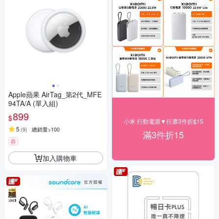
Apple蘋果 AirTag_第2代_MFE
94TA/A (單入組)
899
$
小米 行動電源▼任選3件折$15
5
(
9
)
總銷量>100
滿3件折15
券
加入購物車