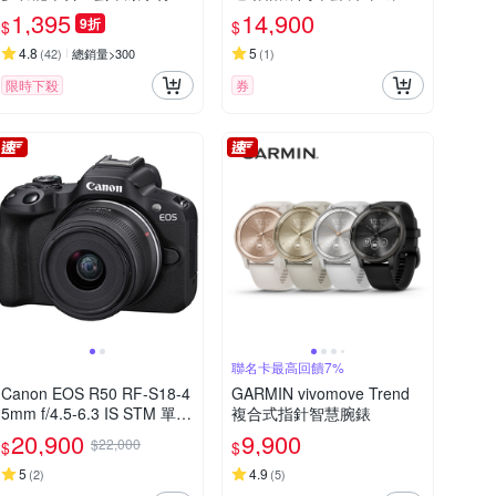
電源 DLP4347C
理公司貨
1,395
14,900
9折
$
$
4.8
5
(
42
)
總銷量>300
(
1
)
限時下殺
券
聯名卡最高回饋7%
Canon EOS R50 RF-S18-4
GARMIN vivomove Trend
5mm f/4.5-6.3 IS STM 單鏡
複合式指針智慧腕錶
組 公司貨
20,900
9,900
$22,000
$
$
5
4.9
(
2
)
(
5
)