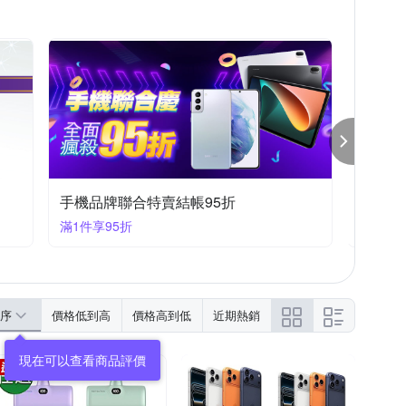
其他品牌
西格傢飾
iPhone 16e
iPhone SE 2
iPhone 7/8 (4.7吋)
 11 Pro Max
S Zenfone 5 系列
moto全系列
手機品牌聯合特賣結帳95折
飛利浦
滿1件享95折
滿1件享
序
價格低到高
價格高到低
近期熱銷