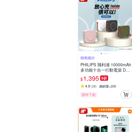
贈萬國頭
PHILIPS 飛利浦 10000mAh
多功能十合一行動電源 DLP
4347C[特殺]
1,395
9折
$
4.9
(
28
)
總銷量>200
限時下殺