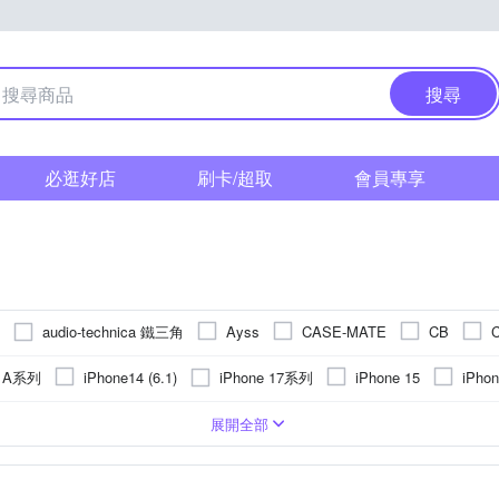
搜尋
必逛好店
刷卡/超取
會員專享
audio-technica 鐵三角
Ayss
CASE-MATE
CB
C
HH 
FIIO
GARMIN
GCOMM
GOR
Hamlet
g A系列
iPhone 17系列
iPhone14 (6.1)
iPhone 15
iPhon
Kamera 佳美能
JJC
JTLEGEND
KATE SPADE
KnowS
o (6.1)
iPhone 15 Plus
iPhone 14 Plus (6.7)
iPhone 13 Pro
PC)
皮套
手機支架
Apple蘋果
玻璃
鏡頭貼
合成皮
疏油
手錶
背面保護貼
貼鑽
抗指紋
轉接環
Xiaomi 小米
鋁合金
鏡(亮)面
遮光罩
手機吊飾
塑膠(PVC)
鏡頭蓋
抗潑水
SIM轉接卡
SONY 索尼
真皮
手持式
奈米
取
OPPO
vivo
展開全部
LIPS 飛利浦
Q哥
POLYWELL
RASTO
Rearth
Red
紅米系列
vivo系列
 16 Pro
iPhone 13
iPhone 16 Plus
華為
調整
充電/電力相關
其他材質
桌上型立架
手環
NOKIA諾基亞
收折式
單眼螢幕保護貼
充電
SONY索尼
傳輸
攜帶型
LG樂金
可夾式
其他週邊
Sharp
Go
Y 索尼
Sennheiser consumer hearing
Soundcore
Spigen
OPPO R系列
SONY X系列
Samsu
 12 Pro
iPhone 11