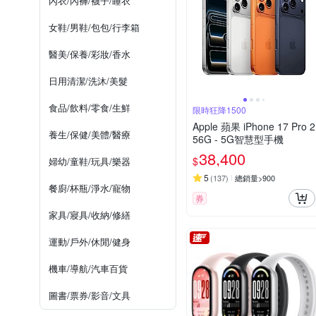
內衣/內褲/襪子/睡衣
女鞋/男鞋/包包/行李箱
醫美/保養/彩妝/香水
日用清潔/洗沐/美髮
食品/飲料/零食/生鮮
限時狂降1500
Apple 蘋果 iPhone 17 Pro 2
養生/保健/美體/醫療
56G - 5G智慧型手機
38,400
$
婦幼/童鞋/玩具/樂器
5
(
137
)
總銷量>900
餐廚/杯瓶/淨水/寵物
券
家具/寢具/收納/修繕
運動/戶外/休閒/健身
機車/導航/汽車百貨
圖書/票券/影音/文具