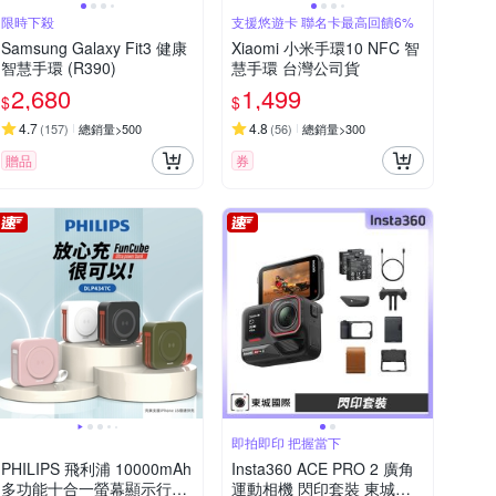
限時下殺
支援悠遊卡 聯名卡最高回饋6%
Samsung Galaxy Fit3 健康
Xiaomi 小米手環10 NFC 智
智慧手環 (R390)
慧手環 台灣公司貨
2,680
1,499
$
$
4.7
4.8
(
157
)
總銷量>500
(
56
)
總銷量>300
贈品
券
即拍即印 把握當下
PHILIPS 飛利浦 10000mAh
Insta360 ACE PRO 2 廣角
多功能十合一螢幕顯示行動
運動相機 閃印套裝 東城代