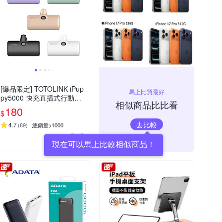
[爆品限定] TOTOLINK iPup
馬上比買最好
py5000 快充直插式行動電
相似商品比比看
源( Lightning/Type-C )
180
$
去比較
4.7
(
89
)
總銷量>1000
現在可以馬上比較相似商品！