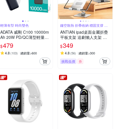
輕薄有型 時尚雙色
鏤空散熱 折疊收納 穩固支撐 邊
充電玩
ADATA 威剛 C100 10000m
ANTIAN ipad桌面金屬折疊
Ah 20W PD/QC薄型輕量極
平板支架 追劇懶人支架 直
速快充行動電源_機身Wh標
播/會議 平板架 手機支架 交
479
349
$
$
示
換禮物
4.8
4.8
(
103
)
總銷量>600
(
56
)
總銷量>300
挑戰低價
券