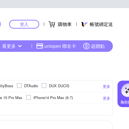
購物車
帳號綁定送
登入
看更多
uniopen 聯名卡
超贈點
ityBoss
DTAudio
DUX DUCIS
更多
草本新淨界
hoda
IMAK
IN7
iNeno
e 15 Pro Max
iPhone14 Pro Max (6.7)
更多
tar
Metal-Slim
NILLKIN
o-one
iPhone 13 Pro Max
iPhone 16
卡針
聚酯纖維
防眩
平板支架
ASUS華碩
手機座
靜電式
環保材質
麥克風
Xiaomi小米
指環
抗藍光
鏡(亮)面
相機螢幕保護貼
其他雜貨
HTC宏達電
霧面
更多
更多
更多
更多
SAMSUNG 三星
Moon
Ringke
小米系列
iPhone 12
旋轉式
其他品牌
固定式
ogle
STC
Timo
UAG
VXTRA
ng NOTE 系列
iPhone 13 mini