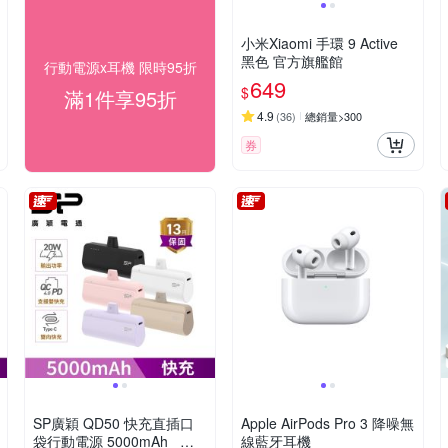
小米Xiaomi 手環 9 Active
黑色 官方旗艦館
行動電源x耳機 限時95折
649
$
滿1件享95折
4.9
(
36
)
總銷量>300
券
SP廣穎 QD50 快充直插口
Apple AirPods Pro 3 降噪無
袋行動電源 5000mAh _具W
線藍牙耳機