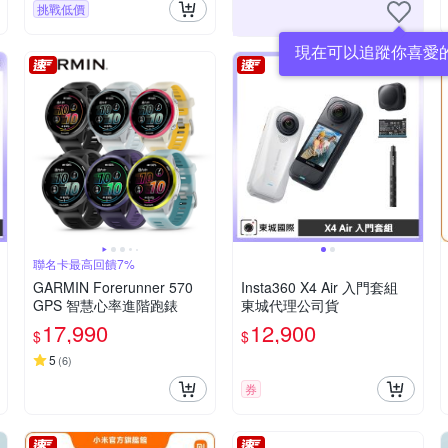
挑戰低價
現在可以追蹤你喜愛
聯名卡最高回饋7%
GARMIN Forerunner 570
Insta360 X4 Air 入門套組
GPS 智慧心率進階跑錶
東城代理公司貨
17,990
12,900
$
$
5
(
6
)
券