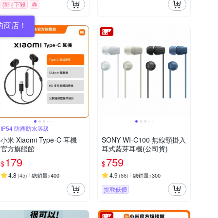
限時下殺
券
的商店！
IP54 防塵防水等級
小米 Xiaomi Type-C 耳機
SONY WI-C100 無線頸掛入
官方旗艦館
耳式藍芽耳機(公司貨)
179
759
$
$
4.8
4.9
(
45
)
總銷量>400
(
86
)
總銷量>300
挑戰低價