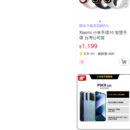
聯名卡最高回饋6%
Xiaomi 小米手環10 智慧手
環 台灣公司貨
1,199
$
4.9
(
95
)
總銷量>600
券