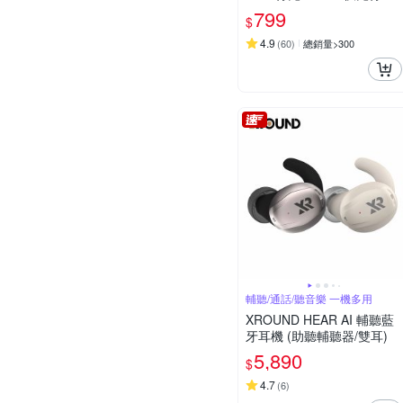
電源
799
$
4.9
(
60
)
總銷量>300
輔聽/通話/聽音樂 一機多用
XROUND HEAR AI 輔聽藍
牙耳機 (助聽輔聽器/雙耳)
5,890
$
4.7
(
6
)