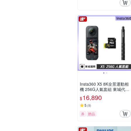
Insta360 X5 8K全景運動相
機 256G人氣套組 東城代理
公司貨
16,890
$
5
(
9
)
券
贈品