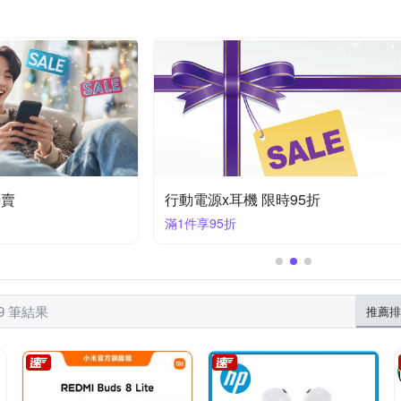
XUNDD 訊迪
反骨創意
X-Doria
YADI
YOURS
lus/8 plus (5.5吋)
htc Desire 系列
Xperia 1系列
iPhone XR
OPPO Ａ系列
OPPO全系列
iPhone14 Plus (6.7)
iPhone
iPhone 11系列
Zenfone８系列
ASU
/XS
iPhone 11 Pro
特賣
行動電源x耳機 限時95折
滿1件享95折
39 筆結果
推薦排