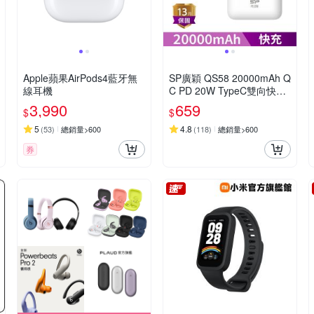
Apple蘋果AirPods4藍牙無
SP廣穎 QS58 20000mAh Q
線耳機
C PD 20W TypeC雙向快充
行動電源_具Wh標示
3,990
659
$
$
5
4.8
(
53
)
總銷量>600
(
118
)
總銷量>600
券