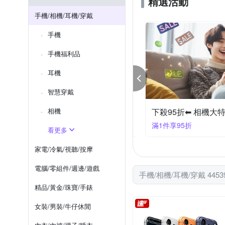
精選活動
Xiaomi 小米
X_mart
iPhone 7 p
iPhone 12 mini
手機/相機/耳機/穿戴
OPPO A系列
htc U系列
手機
iPhone XS Max
iPhone X
手機福利品
耳機
智慧穿戴
相機
【飛利浦】 行動電源｜充電座 結帳9折優惠
下殺95折⬅︎ 相機大
件享9折
滿1件享95折
看更多
家電/冷氣/視聽/按摩
電腦/零組件/週邊/遊戲
手機/相機/耳機/穿戴 445
精品/黃金/珠寶/手錶
女裝/男裝/牛仔休閒