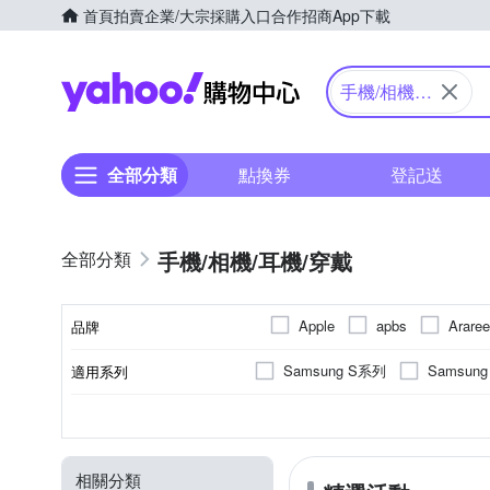
首頁
拍賣
企業/大宗採購入口
合作招商
App下載
Yahoo購物中心
手機/相機/
耳機/穿戴
全部分類
點換券
登記送
手機/相機/耳機/穿戴
Apple
apbs
Araree
品牌
E-books
Eschenbach
Samsung S系列
Samsun
適用系列
品牌名稱
INGENI
Insta360
iPhone 15 Pro
iPhone14 Pr
抗刮
SAMSUNG三星
橡膠(TPU)
手機殼
保護貼/保護套
抗衝擊
正面保護貼
矽膠
錶帶
鋼化
塑膠(
Apple
功能
顏色
適用廠牌
材質
商品類型
類型
Panasonic 國際牌
PHI
iPhone 16 Pro Max
iPhone
防窺
PC塑膠
固定支架
磁吸式
小米
雙筒望遠鏡
HUAWEI
多角度
鋼化
moto
ABS
SNOOPY 史努比
SON
相關分類
iPhone 12 Pro Max
iPhone