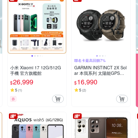
聯名卡最高回饋7%
小米 Xiaomi 17 12G/512G
GARMIN INSTINCT 2X Sol
手機 官方旗艦館
ar 本我系列 太陽能GPS腕
錶 軍事戰術版
26,999
16,990
$
$
5
5
(
1
)
(
2
)
券