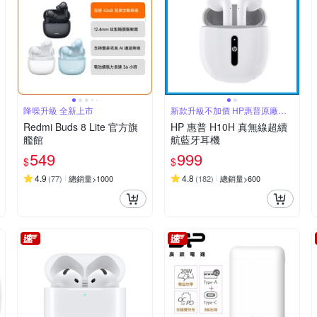
降噪升級 全新上市
新款升級不加價 HP惠普原廠高
品質
Redmi Buds 8 Lite 官方旗
HP 惠普 H10H 真無線超續
艦館
航藍牙耳機
549
999
$
$
4.9
4.8
(
77
)
總銷量>1000
(
182
)
總銷量>600