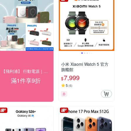
小米 Xiaomi Watch 5 官方
旗艦館
【飛利浦】 行動電源｜充電座 結帳9折優惠
7,999
$
滿1件享9折
5
(
6
)
券