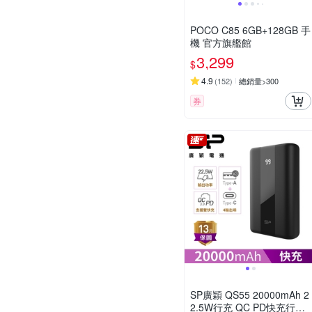
POCO C85 6GB+128GB 手
機 官方旗艦館
3,299
$
4.9
(
152
)
總銷量>300
券
SP廣穎 QS55 20000mAh 2
2.5W行充 QC PD快充行動