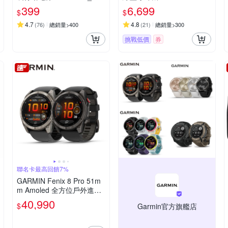
h標示
399
6,699
$
$
4.7
4.8
(
76
)
總銷量>400
(
21
)
總銷量>300
挑戰低價
券
聯名卡最高回饋7%
GARMIN Fenix 8 Pro 51m
m Amoled 全方位戶外進階
GPS智慧腕錶
40,990
$
Garmin官方旗艦店