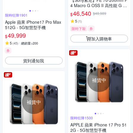
【Sony索尼】FE 70-200mm F
4 Macro G OSS II 高性能 G 系
列望遠變焦鏡頭 SEL70200G2
46,540
$48,989
$
限時狂降1901
(公司貨 保固24個月)
5
(
1
)
Apple 蘋果 iPhone17 Pro Max
512G - 5G智慧型手機
限時下殺
券
49,999
$
加入購物車
5
(
45
)
總銷量>200
券
貨到通知我
補貨中
補貨中
限時狂降1500
APPLE 蘋果 iPhone 17 Pro 51
2G - 5G智慧型手機