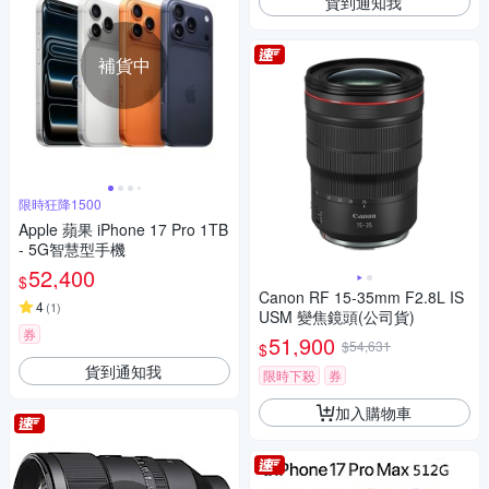
貨到通知我
補貨中
限時狂降1500
Apple 蘋果 iPhone 17 Pro 1TB
- 5G智慧型手機
52,400
$
Canon RF 15-35mm F2.8L IS
4
(
1
)
USM 變焦鏡頭(公司貨)
券
51,900
$54,631
$
貨到通知我
限時下殺
券
加入購物車