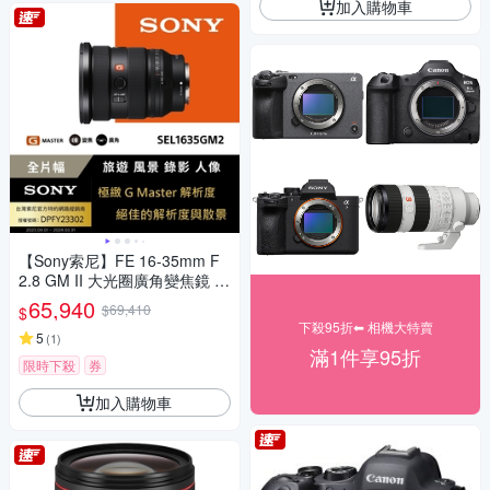
加入購物車
【Sony索尼】FE 16-35mm F
2.8 GM II 大光圈廣角變焦鏡 S
EL1635GM2 (公司貨 保固 24
65,940
$69,410
$
個月)
下殺95折⬅︎ 相機大特賣
5
(
1
)
滿1件享95折
限時下殺
券
加入購物車