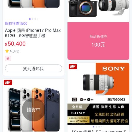
限時狂降1500
Apple 蘋果 iPhone17 Pro Max
512G - 5G智慧型手機
商品折價券
50,400
100元
$
4.3
(
3
)
券
貨到通知我
補貨中