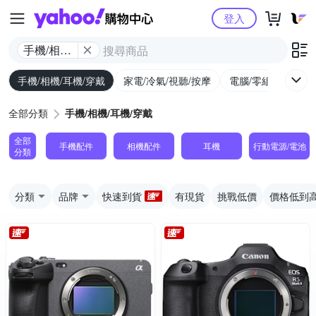
Yahoo購物中心
登入
手機/相機/
耳機/穿戴
手機/相機/耳機/穿戴
家電/冷氣/視聽/按摩
電腦/零組件/週邊/
全部分類
手機/相機/耳機/穿戴
全部
手機配件
相機配件
耳機
行動電源/電池
分類
分類
品牌
快速到貨
有現貨
挑戰低價
價格低到