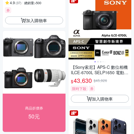
4.9
(
37
)
總銷量>500
券
加入購物車
【Sony索尼】APS-C 數位相機
ILCE-6700L SELP1650 電動變
焦鏡組(公司貨 保固18+6個月)
43,630
$45,926
$
限時下殺
券
加入購物車
商品折價券
50元