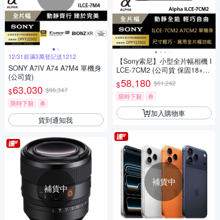
12/31前滿3萬登記送1212
【Sony索尼】小型全片幅相機 I
SONY A7IV A74 A7M4 單機身
LCE-7CM2 (公司貨 保固18+6
(公司貨)
個月)
58,180
$61,242
$
63,030
$66,347
$
限時下殺
券
限時下殺
券
加入購物車
貨到通知我
補貨中
補貨中