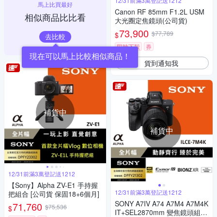
12/31前滿3萬登記送1212
馬上比買最好
Canon RF 85mm F1.2L USM
相似商品比比看
大光圈定焦鏡頭(公司貨)
73,900
$77,789
$
去比較
限時下殺
券
現在可以馬上比較相似商品！
貨到通知我
補貨中
補貨中
12/31前滿3萬登記送1212
【Sony】Alpha ZV-E1 手持握
12/31前滿3萬登記送1212
把組合 [公司貨 保固18+6個月]
SONY A7IV A74 A7M4 A7M4K
71,760
$75,536
$
IT+SEL2870mm 變焦鏡頭組