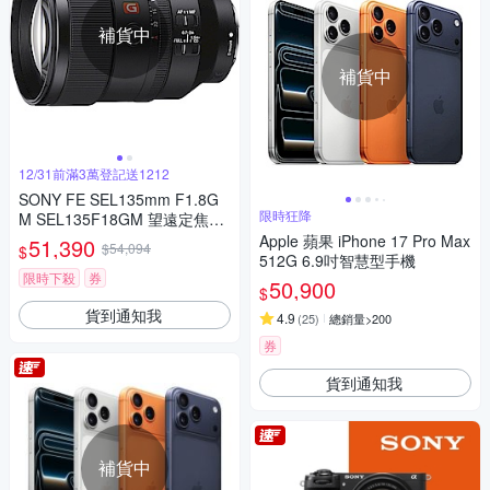
補貨中
補貨中
12/31前滿3萬登記送1212
SONY FE SEL135mm F1.8G
限時狂降
M SEL135F18GM 望遠定焦鏡
(公司貨)
Apple 蘋果 iPhone 17 Pro Max
51,390
$54,094
$
512G 6.9吋智慧型手機
限時下殺
券
50,900
$
貨到通知我
4.9
(
25
)
總銷量>200
券
貨到通知我
補貨中