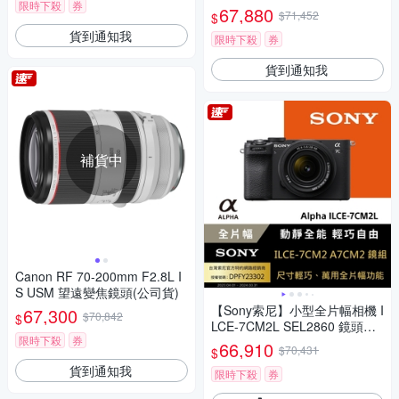
限時下殺
券
(公司貨)
67,880
$71,452
$
貨到通知我
限時下殺
券
貨到通知我
補貨中
Canon RF 70-200mm F2.8L I
S USM 望遠變焦鏡頭(公司貨)
【Sony索尼】小型全片幅相機 I
67,300
$70,842
$
LCE-7CM2L SEL2860 鏡頭組
限時下殺
券
(公司貨 保固18+6個月)
66,910
$70,431
$
貨到通知我
限時下殺
券