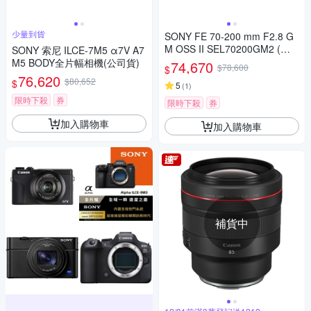
少量到貨
SONY FE 70-200 mm F2.8 G
M OSS II SEL70200GM2 (公
SONY 索尼 ILCE-7M5 α7V A7
司貨)
M5 BODY全片幅相機(公司貨)
74,670
$78,600
$
76,620
$80,652
$
5
(
1
)
限時下殺
券
限時下殺
券
加入購物車
加入購物車
補貨中