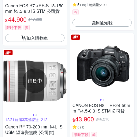
5
(
19
)
總銷量>100
Canon EOS R7 +RF-S 18-150
mm f/3.5-6.3 IS STM 公司貨
券
44,900
$47,263
$
貨到通知我
限時下殺
券
加入購物車
補貨中
CANON EOS R8 + RF24-50m
m F/4.5-6.3 IS STM 公司貨
43,900
$46,210
$
12/31前滿3萬登記送1212
Canon RF 70-200 mm f/4L IS
5
(
1
)
USM 望遠變焦鏡 (公司貨)
限時下殺
券