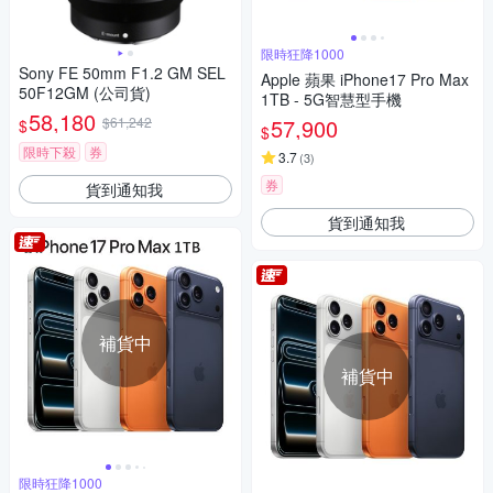
限時狂降1000
Sony FE 50mm F1.2 GM SEL
Apple 蘋果 iPhone17 Pro Max
50F12GM (公司貨)
1TB - 5G智慧型手機
58,180
$61,242
57,900
$
$
限時下殺
券
3.7
(
3
)
券
貨到通知我
貨到通知我
補貨中
補貨中
限時狂降1000