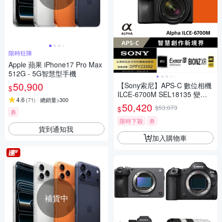
限時狂降
Apple 蘋果 iPhone17 Pro Max
512G - 5G智慧型手機
50,900
【Sony索尼】APS-C 數位相機
$
ILCE-6700M SEL18135 變焦
4.6
(
71
)
總銷量>300
鏡組 (公司貨 保固18+6個月)
50,420
$53,073
$
券
限時下殺
券
貨到通知我
加入購物車
補貨中