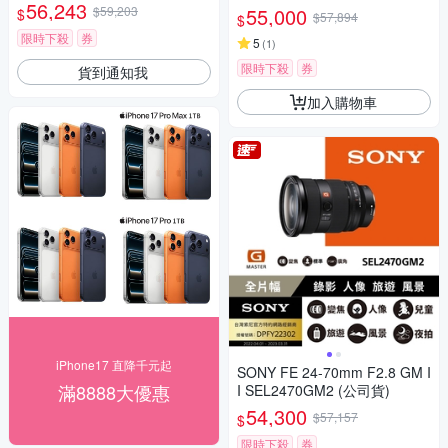
貨)
56,243
$59,203
55,000
$
$57,894
$
限時下殺
券
5
(
1
)
限時下殺
券
貨到通知我
加入購物車
iPhone17 直降千元起
SONY FE 24-70mm F2.8 GM I
滿8888大優惠
I SEL2470GM2 (公司貨)
54,300
$57,157
$
限時下殺
券