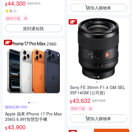
44,300
$46,631
$
加入購物車
5
(
1
)
限時下殺
券
貨到通知我
Sony FE 35mm F1.4 GM SEL
35F14GM (公司貨)
43,632
$45,928
$
限時狂降1000
限時下殺
券
Apple 蘋果 iPhone 17 Pro Max
加入購物車
256G 6.9吋智慧型手機
43,900
$