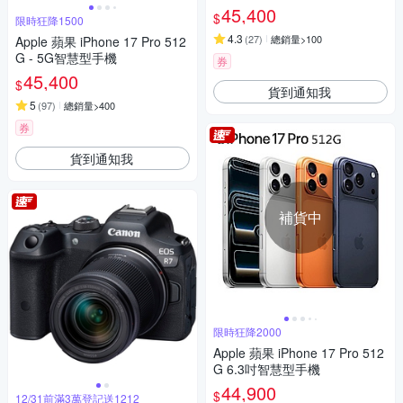
45,400
$
限時狂降1500
4.3
(
27
)
總銷量>100
Apple 蘋果 iPhone 17 Pro 512
G - 5G智慧型手機
券
45,400
$
貨到通知我
5
(
97
)
總銷量>400
券
貨到通知我
補貨中
限時狂降2000
Apple 蘋果 iPhone 17 Pro 512
G 6.3吋智慧型手機
44,900
$
12/31前滿3萬登記送1212