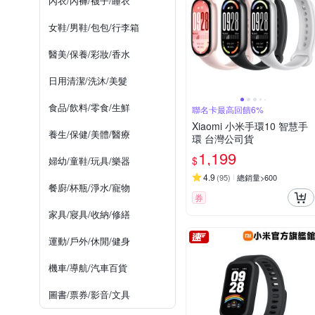
內衣/內褲/襪子/睡衣
女鞋/男鞋/包包/行李箱
醫美/保養/彩妝/香水
日用清潔/洗沐/美髮
食品/飲料/零食/生鮮
聯名卡最高回饋6%
Xiaomi 小米手環10 智慧手
養生/保健/美體/醫療
環 台灣公司貨
1,199
$
婦幼/童鞋/玩具/樂器
4.9
(
95
)
總銷量>600
餐廚/杯瓶/淨水/寵物
券
家具/寢具/收納/修繕
運動/戶外/休閒/健身
機車/導航/汽車百貨
圖書/票券/影音/文具