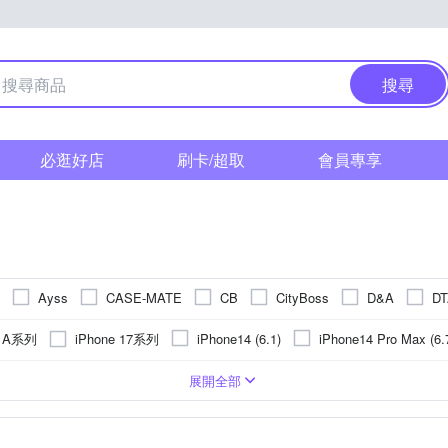
搜尋
必逛好店
刷卡/超取
會員專享
Ayss
CASE-MATE
CB
CityBoss
D&A
DT
HH 草本新淨界
GOR
Hamlet
hoda
IMAK
IN
g A系列
iPhone 17系列
iPhone14 (6.1)
iPhone14 Pro Max (6.
佳美能
KATE SPADE
KnowStar
Metal-Slim
NILLKIN
Max
iPhone 15 Plus
iPhone 13 Pro
iPhone 14 Plus (6.7)
PC)
皮套
手機支架
Apple蘋果
玻璃
鏡頭貼
合成皮
疏油
轉接環
背面保護貼
貼鑽
抗指紋
手錶
Xiaomi 小米
鋁合金
鏡(亮)面
遮光罩
手機吊飾
塑膠(PVC)
麥克風
抗潑水
SIM轉接卡
SONY 索尼
真皮
鏡頭蓋
奈米
取
OPPO
vivo
展開全部
ICAN 派力肯
POK 波克
QIND 勤大
Q哥
RASTO
紅米系列
vivo系列
 16 Pro
iPhone 13
iPhone 16 Plus
鏡
華為
調整
其他材質
手環
桌上型立架
充電/電力相關
NOKIA諾基亞
收折式
攜帶型
充電
SONY索尼
旋轉式
單眼螢幕保護貼
LG樂金
傳輸
手
Sharp
Go
PY 史努比
SONY 索尼
Spigen
STC
Timo
UAG
 R系列
SONY X系列
iPhone 12 Pro
iPhone 11
iPhone 