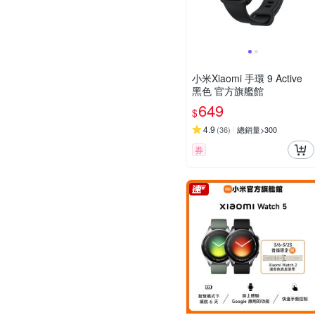
小米Xiaomi 手環 9 Active
黑色 官方旗艦館
649
$
4.9
(
36
)
總銷量>300
券