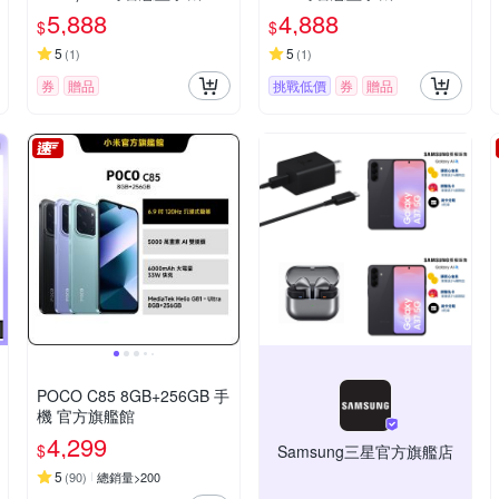
5,888
4,888
$
$
5
5
(
1
)
(
1
)
券
贈品
挑戰低價
券
贈品
POCO C85 8GB+256GB 手
機 官方旗艦館
4,299
$
Samsung三星官方旗艦店
5
(
90
)
總銷量>200