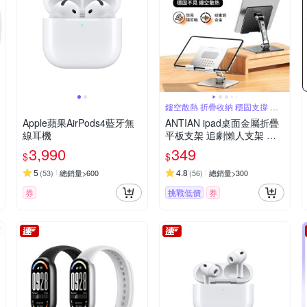
鏤空散熱 折疊收納 穩固支撐 邊
充電玩
Apple蘋果AirPods4藍牙無
ANTIAN ipad桌面金屬折疊
線耳機
平板支架 追劇懶人支架 直
播/會議 平板架 手機支架 交
3,990
349
$
$
換禮物
5
4.8
(
53
)
總銷量>600
(
56
)
總銷量>300
券
挑戰低價
券