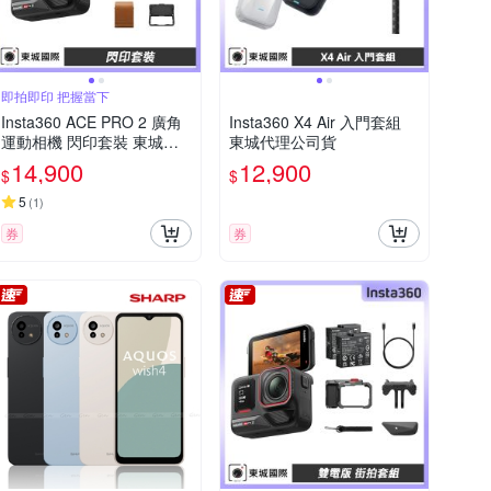
即拍即印 把握當下
Insta360 ACE PRO 2 廣角
Insta360 X4 Air 入門套組
運動相機 閃印套裝 東城代
東城代理公司貨
理公司貨
14,900
12,900
$
$
5
(
1
)
券
券