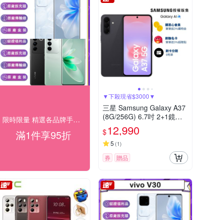
▼下殺現省$3000▼
三星 Samsung Galaxy A37
(8G/256G) 6.7吋 2+1鏡頭
限時限量 精選各品牌手機，下殺95折優惠
智慧手機
12,990
$
滿1件享95折
5
(
1
)
券
贈品