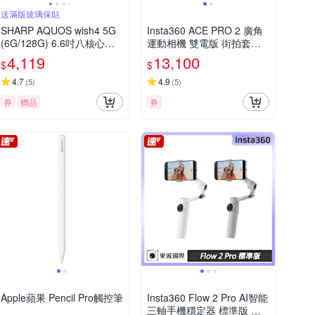
送滿版玻璃保貼
SHARP AQUOS wish4 5G
Insta360 ACE PRO 2 廣角
(6G/128G) 6.6吋八核心智
運動相機 雙電版 街拍套組
慧型手機
東城代理公司貨
4,119
13,100
$
$
4.7
4.9
(
5
)
(
5
)
券
贈品
券
Apple蘋果 Pencil Pro觸控筆
Insta360 Flow 2 Pro AI智能
三軸手機穩定器 標準版 東