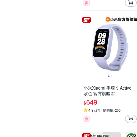
券
小米Xiaomi 手環 9 Active
紫色 官方旗艦館
649
$
4.9
(
27
)
總銷量>200
券