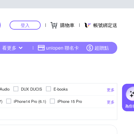
購物車
帳號綁定送
登入
看更多
uniopen 聯名卡
超贈點
Audio
DUX DUCIS
E-books
更多
7
INGENI
Insta360
JJC
7)
iPhone14 Pro (6.1)
iPhone 15 Pro
更多
NISDA
OPPO
o-one
iPhone 13 Pro Max
iPhone 16
卡針
聚酯纖維
防眩
平板支架
ASUS華碩
手機座
靜電式
PC塑膠
固定支架
Xiaomi小米
指環
抗藍光
環保材質
手持式
手機收納套
HTC宏達電
霧面
更多
更多
更多
更多
更多
Rearth
RedMoon
Ringke
RODE
小米系列
iPhone 12
把
可夾式
熱靴
固定式
眼鏡型
其他品牌
防滑設計
眼罩
ogle
SUGAR
Xiaomi 小米
VXTRA
X_mart
Samsung NOTE 系列
13 mini