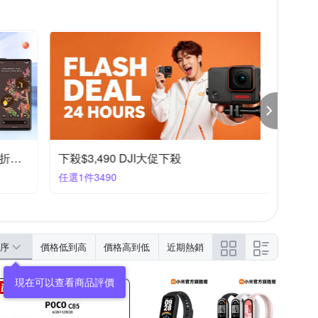
防摔專家
OPPO A系列
iPhone 16e
iPhone 7/8 (4.7吋)
 11 Pro Max
S Zenfone 5 系列
moto全系列
限量 精選各品牌手機，下殺95折優惠
下殺$3,490 DJI大促下殺
任選1件3490
序
價格低到高
價格高到低
近期熱銷