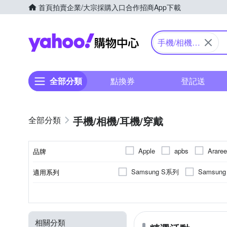
首頁
拍賣
企業/大宗採購入口
合作招商
App下載
Yahoo購物中心
手機/相機/
耳機/穿戴
全部分類
點換券
登記送
手機/相機/耳機/穿戴
Apple
apbs
Araree
品牌
Eschenbach
GCOMM
Samsung S系列
Samsun
適用系列
品牌名稱
Kamera 
JTLEGEND
iPhone 15
iPhone 15 Pro 
抗刮
SAMSUNG三星
橡膠(TPU)
手機殼
保護貼/保護套
抗衝擊
正面保護貼
矽膠
錶帶
鋼化
塑膠(
Apple
功能
顏色
適用廠牌
材質
商品類型
類型
Panasonic 國際牌
PEL
iPhone 16 Pro Max
iPhone
防窺
鏡(亮)面
邊條貼
相機螢幕保護貼
磁吸式
小米
其他雜貨
雙筒望遠
HUAWEI
多角度
鋼化
moto
ABS
SAMSUNG 三星
SNOO
相關分類
OPPO
iPhone 12 Pro Max
行車導航支架
其他週邊