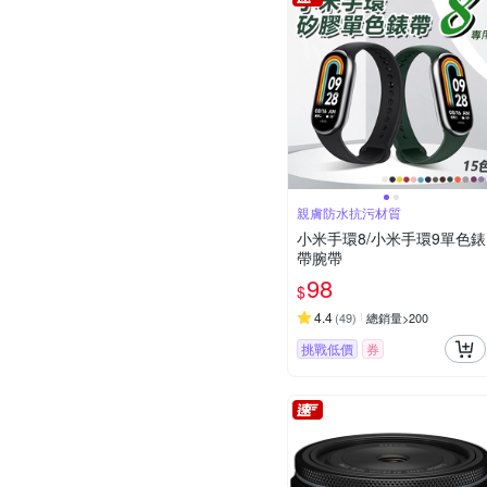
親膚防水抗污材質
小米手環8/小米手環9單色錶
帶腕帶
98
$
4.4
(
49
)
總銷量>200
挑戰低價
券