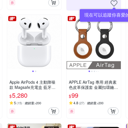
券
現在可以追蹤你喜愛
Apple AirPods 4 主動降噪
APPLE AirTag 專用 經典素
款 Magsafe充電盒 藍牙耳
色皮革保護套 金屬扣環鑰匙
機
圈
5,280
99
$
$
5
4.8
(
15
)
總銷量>200
(
27
)
總銷量>200
券
券