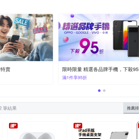
反骨創意
其他品牌
西格傢飾
YADI
YOURS
iPhone 7 plus/8 plus (5.5吋)
htc Desire 系列
ni
iPhone XR
OPPO Ａ系列
OPPO全系列
iPhone14 Plus (6.7)
iPhone
iPhone 11系列
Zenfone８系列
ASU
/XS
iPhone 11 Pro
特賣
限時
滿1件享95折
52 筆結果
推薦排