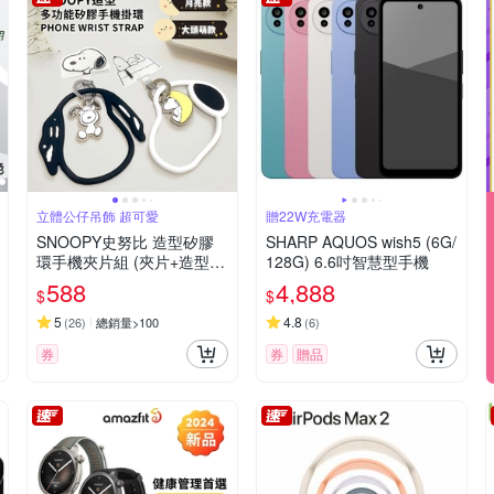
立體公仔吊飾 超可愛
贈22W充電器
SNOOPY史努比 造型矽膠
SHARP AQUOS wish5 (6G/
環手機夾片組 (夾片+造型掛
128G) 6.6吋智慧型手機
飾)
588
4,888
$
$
5
4.8
(
26
)
總銷量>100
(
6
)
券
券
贈品