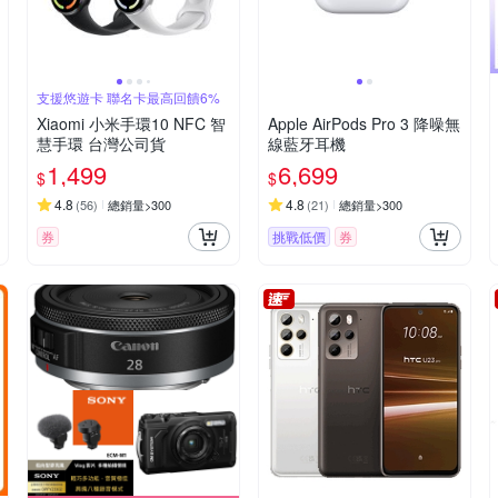
支援悠遊卡 聯名卡最高回饋6%
Xiaomi 小米手環10 NFC 智
Apple AirPods Pro 3 降噪無
慧手環 台灣公司貨
線藍牙耳機
1,499
6,699
$
$
4.8
4.8
(
56
)
總銷量>300
(
21
)
總銷量>300
券
挑戰低價
券