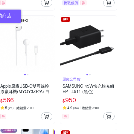
券
挑戰低價
券
的商店！
原廠公司貨
Apple原廠USB-C雙耳線控
SAMSUNG 45W快充旅充組
原廠耳機(MYQY3ZP/A)-白
EP-T4511 (黑色)
566
950
$
$
5
4.9
(
21
)
總銷量>100
(
34
)
總銷量>200
券
券