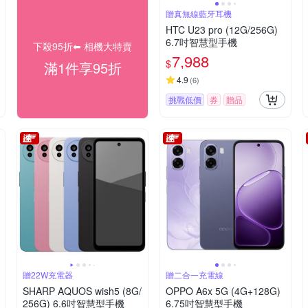
贈真無線藍牙耳機
HTC U23 pro (12G/256G)
6.7吋智慧型手機
下殺95折⬅︎ 相機大特賣
7,988
$
滿1件享95折
4.9
(
6
)
挑戰低價
券
贈品
贈22W充電器
贈二合一充電線
SHARP AQUOS wish5 (8G/
OPPO A6x 5G (4G+128G)
256G) 6.6吋智慧型手機
6.75吋智慧型手機