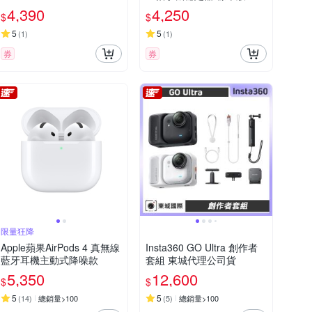
城代理公司貨
4,390
4,250
$
$
5
5
(
1
)
(
1
)
券
券
限量狂降
Apple蘋果AirPods 4 真無線
Insta360 GO Ultra 創作者
藍牙耳機主動式降噪款
套組 東城代理公司貨
5,350
12,600
$
$
5
5
(
14
)
總銷量>100
(
5
)
總銷量>100