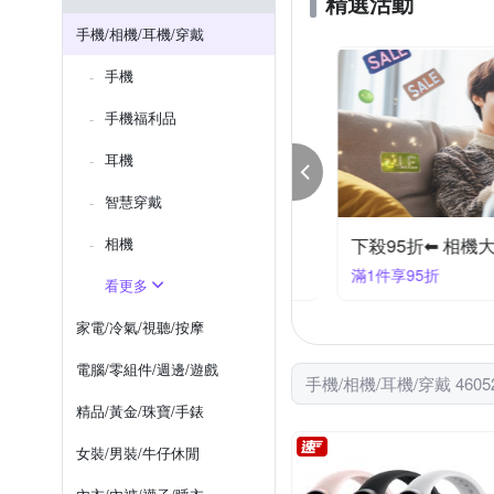
精選活動
XUNDD 訊迪
X-Doria
Xperia 1系列
iPhone 12 mi
手機/相機/耳機/穿戴
htc U系列
iPhone SE 2
手機
iPhone XS Max
iPhone X
手機福利品
耳機
智慧穿戴
機品牌聯合特賣結帳95折
相機
下殺95折⬅︎ 相機大
件享95折
滿1件享95折
看更多
家電/冷氣/視聽/按摩
電腦/零組件/週邊/遊戲
手機/相機/耳機/穿戴 460
精品/黃金/珠寶/手錶
女裝/男裝/牛仔休閒