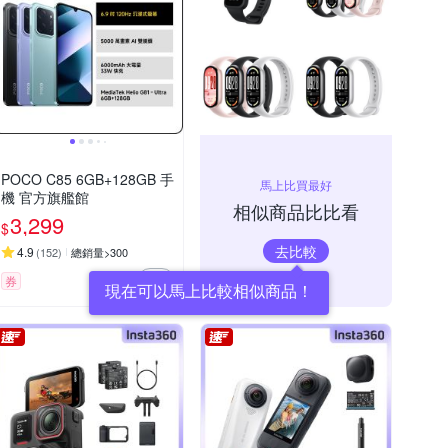
POCO C85 6GB+128GB 手
馬上比買最好
機 官方旗艦館
相似商品比比看
3,299
$
去比較
4.9
(
152
)
總銷量>300
券
現在可以馬上比較相似商品！