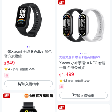
小米Xiaomi 手環 9 Active 黑色
官方旗艦館
支援悠遊卡 聯名卡最高回饋6%
649
Xiaomi 小米手環10 NFC 智慧
$
手環 台灣公司貨
4.9
(
35
)
總銷量>300
1,499
$
券
4.8
(
56
)
總銷量>300
加入購物車
券
加入購物車