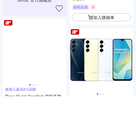
挑戰低價
券
加入購物車
購衷心最高6%回饋
Bose Quiet Comfort 消噪耳塞
67吋大螢幕平價手機
4,990
$
【福利品】Samsung Galaxy A
16 5G (4GB/128GB)
4.8
(
8
)
4,281
$4,506
$
活動
券
挑戰低價
券
加入購物車