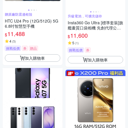
贈原廠防震邊框殼
升級電池，可擴充儲存
HTC U24 Pro (12G/512G) 5G
Insta360 Go Ultra [標準套裝]旗
6.8吋智慧型手機
艦畫質口袋相機 先創代理公司
11,488
貨
11,600
$
$
4
(
5
)
5
(
1
)
挑戰低價
券
贈品
挑戰低價
券
加入購物車
加入購物車