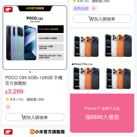
4.8
(
56
)
總銷量>300
挑戰低價
券
加入購物車
POCO C85 6GB+128GB 手機
官方旗艦館
3,299
$
4.9
(
152
)
總銷量>300
券
iPhone17 直降千元起
滿8888大優惠
加入購物車