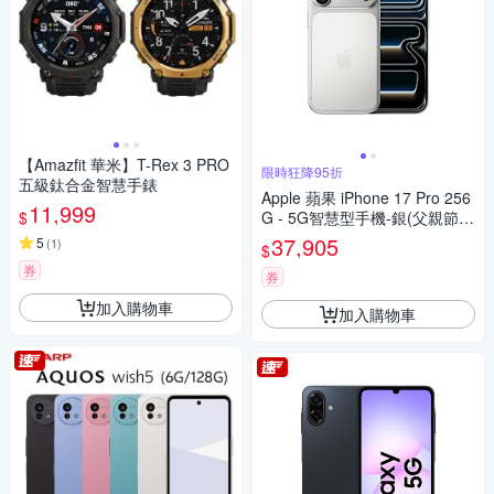
【Amazfit 華米】T-Rex 3 PRO
限時狂降95折
五級鈦合金智慧手錶
Apple 蘋果 iPhone 17 Pro 256
11,999
$
G - 5G智慧型手機-銀(父親節限
定)
37,905
5
(
1
)
$
券
券
加入購物車
加入購物車