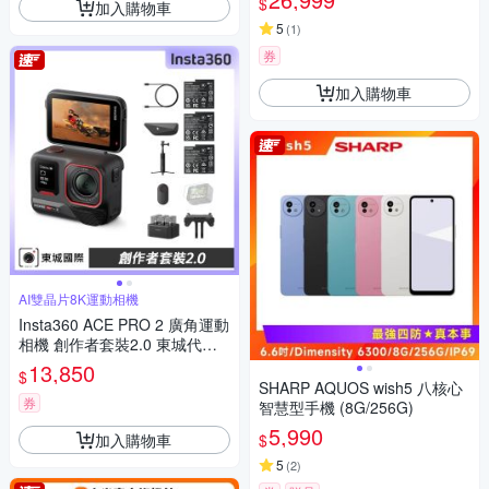
$
加入購物車
5
(
1
)
券
加入購物車
AI雙晶片8K運動相機
Insta360 ACE PRO 2 廣角運動
相機 創作者套裝2.0 東城代理
公司貨
13,850
$
SHARP AQUOS wish5 八核心
券
智慧型手機 (8G/256G)
5,990
加入購物車
$
5
(
2
)