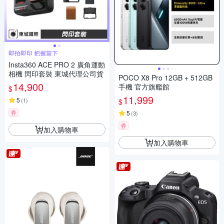
即拍即印 把握當下
Insta360 ACE PRO 2 廣角運動
相機 閃印套裝 東城代理公司貨
POCO X8 Pro 12GB + 512GB
14,900
手機 官方旗艦館
$
11,999
5
(
1
)
$
券
5
(
3
)
券
加入購物車
加入購物車