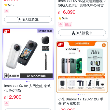
Insta360 X5 8K全景運動相機 2
5
56G人氣套組 東城代理公司貨
(
1
)
16,890
券
$
5
(
9
)
加入購物車
券
贈品
加入購物車
Insta360 X4 Air 入門套組 東城
代理公司貨
12,900
$
小米 Xiaomi 17 12G/512G 手
機 官方旗艦館
券
26,999