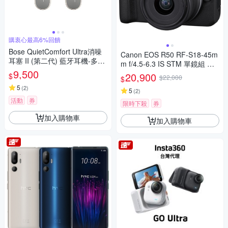
購衷心最高6%回饋
Bose QuietComfort Ultra消噪
Canon EOS R50 RF-S18-45m
耳塞 II (第二代) 藍牙耳機-多色
m f/4.5-6.3 IS STM 單鏡組 公
選
9,500
司貨
20,900
$
$22,000
$
5
(
2
)
5
(
2
)
活動
券
限時下殺
券
加入購物車
加入購物車