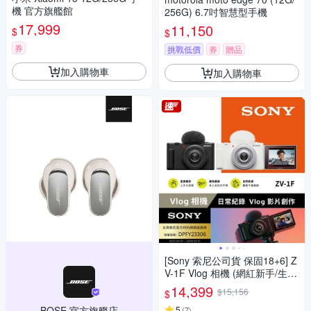
機 官方旗艦館
256G) 6.7吋智慧型手機
17,999
11,150
$
$
券
挑戰低價
券
贈品
加入購物車
加入購物車
[Sony 索尼公司貨 保固18+6] Z
V-1F Vlog 相機 (網紅新手/生活
隨拍)
14,399
$15,156
$
BOSE 官方旗艦店
5
(
7
)