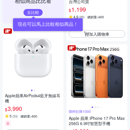
相似商品比比看
台灣公司貨
1,199
$
去比較
4.9
(
95
)
總銷量>600
現在可以馬上比較相似商品！
券
加入購物車
Apple蘋果AirPods4藍牙無線耳
機
3,990
$
限時狂降1000
5
(
53
)
總銷量>600
Apple 蘋果 iPhone 17 Pro Max
256G 6.9吋智慧型手機
券