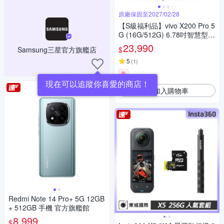
原廠保固至2027/02/28
【S級福利品】vivo X200 Pro 5
G (16G/512G) 6.78吋智慧型手
機
23,990
$
Samsung三星官方旗艦店
5
(
1
)
券
現在可以追蹤你喜愛的商店！
加入購物車
Redmi Note 14 Pro+ 5G 12GB
+ 512GB 手機 官方旗艦館
8,999
$