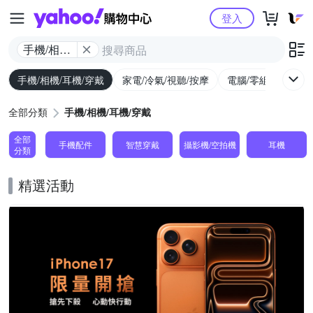
Yahoo購物中心
登入
手機/相機/
耳機/穿戴
手機/相機/耳機/穿戴
家電/冷氣/視聽/按摩
電腦/零組件/週邊/
全部分類
手機/相機/耳機/穿戴
全部
手機配件
智慧穿戴
攝影機/空拍機
耳機
分類
精選活動