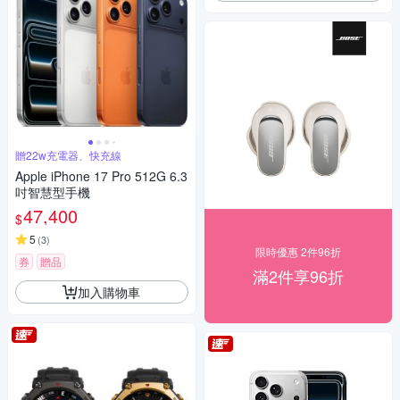
贈22w充電器、快充線
Apple iPhone 17 Pro 512G 6.3
吋智慧型手機
47,400
$
5
(
3
)
限時優惠 2件96折
券
贈品
滿2件享96折
加入購物車