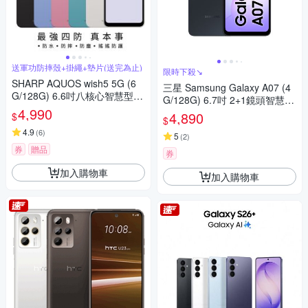
送軍功防摔殼+掛繩+墊片(送完為止)
限時下殺↘
SHARP AQUOS wish5 5G (6
三星 Samsung Galaxy A07 (4
G/128G) 6.6吋八核心智慧型手
G/128G) 6.7吋 2+1鏡頭智慧手
機
4,990
機
4,890
$
$
4.9
(
6
)
5
(
2
)
券
贈品
券
加入購物車
加入購物車