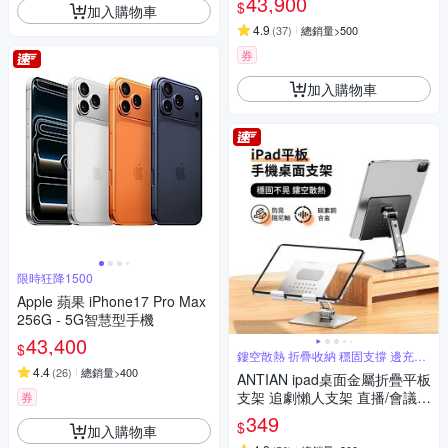
43,900
$
加入購物車
4.9
(
37
)
總銷量>500
券
加入購物車
限時狂降1500
Apple 蘋果 iPhone17 Pro Max
256G - 5G智慧型手機
43,400
$
鏤空散熱 折疊收納 穩固支撐 邊充電
玩
4.4
(
26
)
總銷量>400
ANTIAN ipad桌面金屬折疊平板
支架 追劇懶人支架 直播/會議
券
平板架 手機支架 交換禮物
349
$
加入購物車