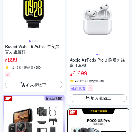
Redmi Watch 5 Active 午夜黑
官方旗艦館
899
Apple AirPods Pro 3 降噪無線
$
藍牙耳機
4.8
(
33
)
總銷量>300
6,699
$
券
4.8
(
21
)
總銷量>300
加入購物車
挑戰低價
券
加入購物車