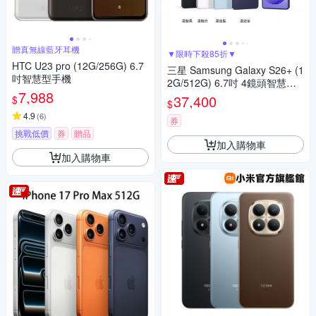
贈真無線藍牙耳機
▼限時下殺85折▼
HTC U23 pro (12G/256G) 6.7
三星 Samsung Galaxy S26+ (1
吋智慧型手機
2G/512G) 6.7吋 4鏡頭智慧手
7,988
機
37,400
$
$
4.9
(
6
)
券
挑戰低價
券
贈品
加入購物車
加入購物車