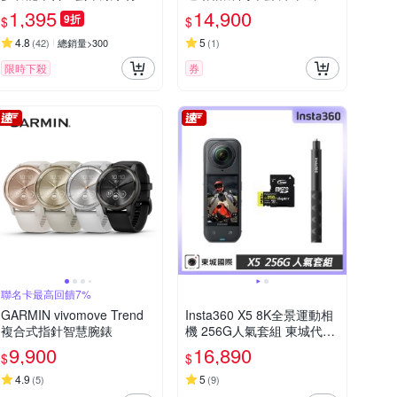
電源 DLP4347C
理公司貨
1,395
14,900
9折
$
$
4.8
5
(
42
)
總銷量>300
(
1
)
限時下殺
券
聯名卡最高回饋7%
GARMIN vivomove Trend
Insta360 X5 8K全景運動相
複合式指針智慧腕錶
機 256G人氣套組 東城代理
公司貨
9,900
16,890
$
$
4.9
5
(
5
)
(
9
)