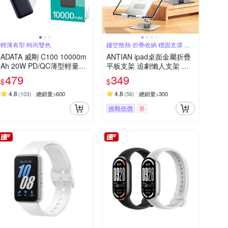
輕薄有型 時尚雙色
鏤空散熱 折疊收納 穩固支撐 邊
充電玩
ADATA 威剛 C100 10000m
ANTIAN ipad桌面金屬折疊
Ah 20W PD/QC薄型輕量極
平板支架 追劇懶人支架 直
速快充行動電源_機身Wh標
播/會議 平板架 手機支架 交
479
349
$
$
示
換禮物
4.8
4.8
(
103
)
總銷量>600
(
56
)
總銷量>300
挑戰低價
券