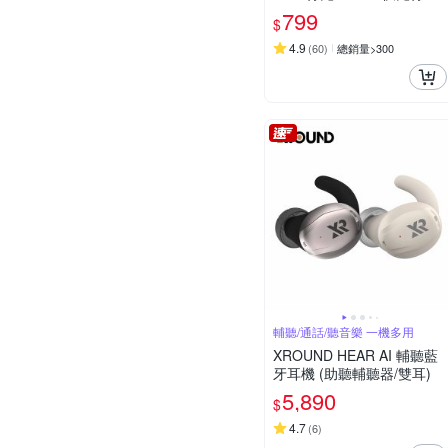
電源
799
$
4.9
(
60
)
總銷量>300
輔聽/通話/聽音樂 一機多用
XROUND HEAR AI 輔聽藍
牙耳機 (助聽輔聽器/雙耳)
5,890
$
4.7
(
6
)