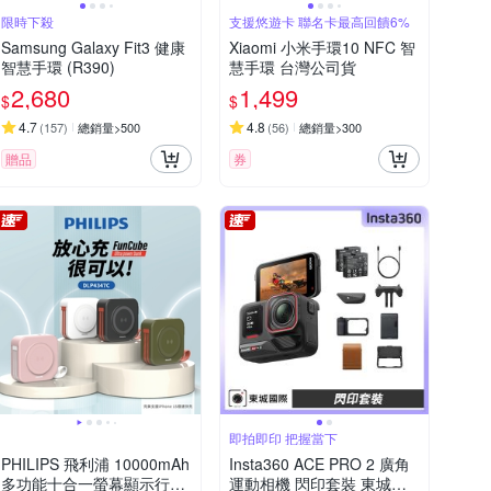
限時下殺
支援悠遊卡 聯名卡最高回饋6%
Samsung Galaxy Fit3 健康
Xiaomi 小米手環10 NFC 智
智慧手環 (R390)
慧手環 台灣公司貨
2,680
1,499
$
$
4.7
4.8
(
157
)
總銷量>500
(
56
)
總銷量>300
贈品
券
即拍即印 把握當下
PHILIPS 飛利浦 10000mAh
Insta360 ACE PRO 2 廣角
多功能十合一螢幕顯示行動
運動相機 閃印套裝 東城代