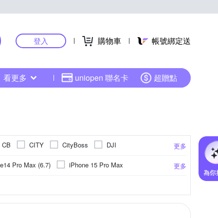
購物車
帳號綁定送
登入
看更多
uniopen 聯名卡
超贈點
CB
CITY
CityBoss
DJI
更多
Godox 神牛
GOR
Hamlet
HANG
e14 Pro Max (6.7)
iPhone 15 Pro Max
更多
era 佳美能
KATE SPADE
KnowStar
iPhone 13 Pro Max
iPhone 16
卡針
聚酯纖維
防眩
閃光燈
ASUS華碩
手機座
靜電式
環保材質
平板支架
Xiaomi小米
指環
抗藍光
手持式
其他雜貨
HTC宏達電
霧面
鏡(亮)面
ABS
更多
更多
更多
更多
利浦
Q哥
Rearth
RedMoon
小米系列
iPhone 12
固定式
其他品牌
旋轉式
ogle
Timo
UAG
Ulanzi
VXTRA
Samsung NOTE 系列
13 mini