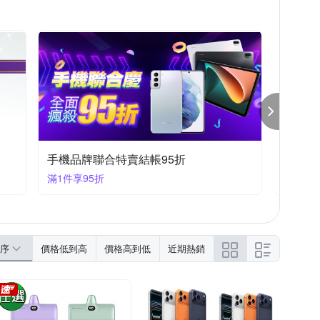
西格傢飾
Xperia 1系列
OPPO A系列
iPhone 7/8 (4.7吋)
 11 Pro Max
S Zenfone 5 系列
moto全系列
手機品牌聯合特賣結帳95折
飛利浦
滿1件享95折
滿1件享
序
價格低到高
價格高到低
近期熱銷