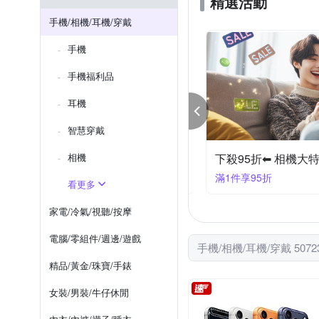
精選活動
Xiaomi 小米
X_mart
iPhone 7 p
iPhone 12 mini
手機/相機/耳機/穿戴
htc U系列
iPhone SE 2
手機
iPhone XS Max
iPhone X
手機福利品
耳機
智慧穿戴
相機
【飛利浦】 行動電源｜充電座 結帳9折優惠
下殺95折⬅︎ 相機大
件享9折
滿1件享95折
看更多
家電/冷氣/視聽/按摩
電腦/零組件/週邊/遊戲
手機/相機/耳機/穿戴 507
精品/黃金/珠寶/手錶
女裝/男裝/牛仔休閒