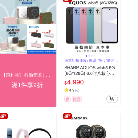
送軍功防摔殼+掛繩+墊片(送完為
止)
SHARP AQUOS wish5 5G
(6G/128G) 6.6吋八核心智
【飛利浦】 行動電源｜充電座 結帳9折優惠
慧型手機
4,990
$
滿1件享9折
4.9
(
6
)
券
贈品