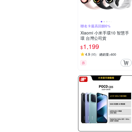
聯名卡最高回饋6%
Xiaomi 小米手環10 智慧手
環 台灣公司貨
1,199
$
4.9
(
95
)
總銷量>600
券