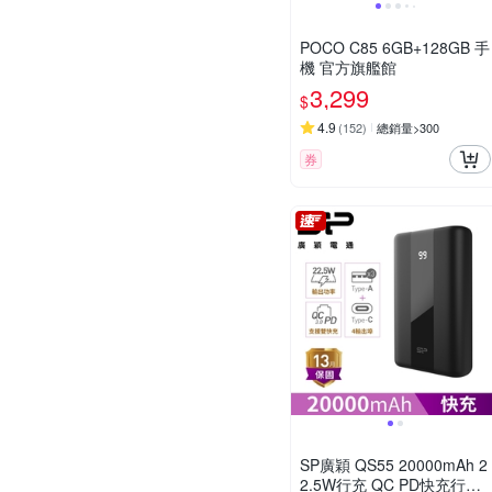
POCO C85 6GB+128GB 手
機 官方旗艦館
3,299
$
4.9
(
152
)
總銷量>300
券
SP廣穎 QS55 20000mAh 2
2.5W行充 QC PD快充行動