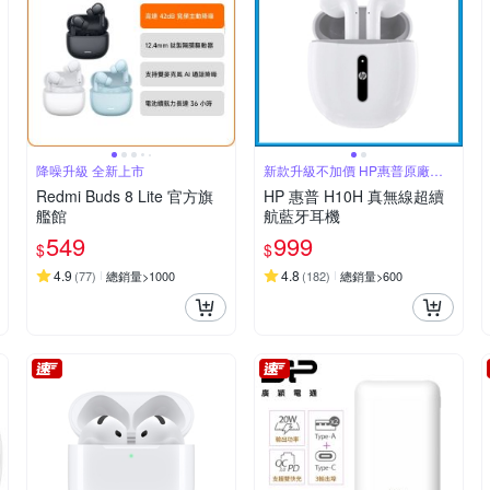
降噪升級 全新上市
新款升級不加價 HP惠普原廠高
品質
Redmi Buds 8 Lite 官方旗
HP 惠普 H10H 真無線超續
艦館
航藍牙耳機
549
999
$
$
4.9
4.8
(
77
)
總銷量>1000
(
182
)
總銷量>600