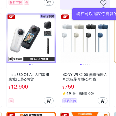
限時下殺
券
現在可以追蹤你喜愛
Insta360 X4 Air 入門套組
SONY WI-C100 無線頸掛入
東城代理公司貨
耳式藍芽耳機(公司貨)
12,900
759
$
$
4.9
(
86
)
總銷量>300
券
挑戰低價