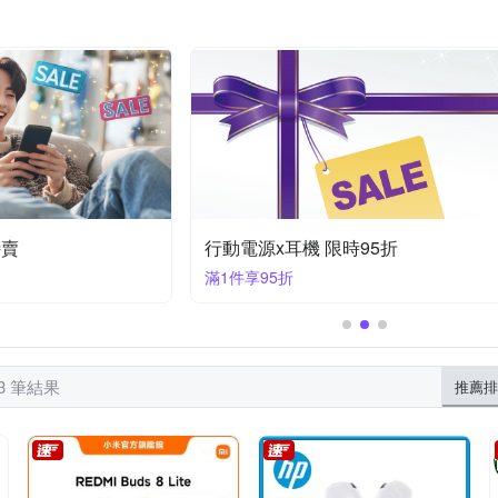
XUNDD 訊迪
反骨創意
其他品牌
YADI
YOURS
lus/8 plus (5.5吋)
htc Desire 系列
iPhone XR
iPhone 16e
OPPO Ａ系列
OPPO全系列
iPhone14 Plus (6.7)
iPhone
iPhone 11系列
Zenfone８系列
ASU
/XS
iPhone 11 Pro
特賣
行動電源x耳機 限時95折
滿1件享95折
23 筆結果
推薦排