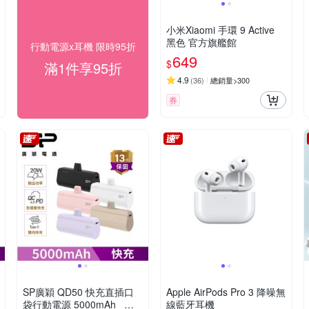
小米Xiaomi 手環 9 Active
黑色 官方旗艦館
行動電源x耳機 限時95折
649
$
滿1件享95折
4.9
(
36
)
總銷量>300
券
SP廣穎 QD50 快充直插口
Apple AirPods Pro 3 降噪無
袋行動電源 5000mAh _具W
線藍牙耳機