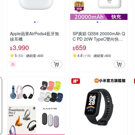
Apple蘋果AirPods4藍牙無
SP廣穎 QS58 20000mAh Q
線耳機
C PD 20W TypeC雙向快充
行動電源_具Wh標示
3,990
659
$
$
5
4.8
(
53
)
總銷量>600
(
118
)
總銷量>600
券