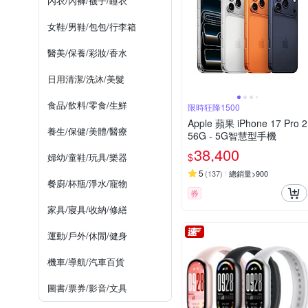
內衣/內褲/襪子/睡衣
女鞋/男鞋/包包/行李箱
醫美/保養/彩妝/香水
日用清潔/洗沐/美髮
食品/飲料/零食/生鮮
限時狂降1500
Apple 蘋果 iPhone 17 Pro 2
養生/保健/美體/醫療
56G - 5G智慧型手機
38,400
$
婦幼/童鞋/玩具/樂器
5
(
137
)
總銷量>900
餐廚/杯瓶/淨水/寵物
券
家具/寢具/收納/修繕
運動/戶外/休閒/健身
機車/導航/汽車百貨
圖書/票券/影音/文具