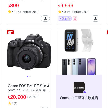
h標示
399
6,699
$
$
4.7
4.8
(
76
)
總銷量>400
(
21
)
總銷量>300
挑戰低價
券
Canon EOS R50 RF-S18-4
5mm f/4.5-6.3 IS STM 單鏡
組 公司貨
20,900
$22,000
$
Samsung三星官方旗艦店
5
(
2
)