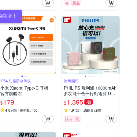
券
贈品
的商店！
IP54 防塵防水等級
贈萬國頭
小米 Xiaomi Type-C 耳機
PHILIPS 飛利浦 10000mAh
官方旗艦館
多功能十合一行動電源 DLP
4347C[特殺]
179
1,395
9折
$
$
4.8
4.9
(
45
)
總銷量>400
(
28
)
總銷量>200
限時下殺