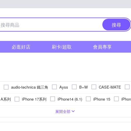
搜尋
必逛好店
刷卡/超取
會員專享
audio-technica 鐵三角
Ayss
B+W
CASE-MATE
FUJITSU 富士通
E-books
Eschenbach
GCOMM
g A系列
iPhone 17系列
iPhone14 (6.1)
iPhone 15
iPhon
Kam
IN7
INGENI
Insta360
JJC
JTLEGEND
o (6.1)
iPhone 15 Plus
iPhone 14 Plus (6.7)
iPhone 13 Pro
PC)
皮套
手機支架
Apple蘋果
玻璃
鏡頭貼
合成皮
疏油
手錶
背面保護貼
貼鑽
抗指紋
遮光罩
鋁合金
鏡(亮)面
轉接環
手機吊飾
Xiaomi 小米
塑膠(PVC)
鏡頭蓋
抗潑水
SIM轉接卡
SONY 索尼
真皮
麥克風
奈米
取
OPPO
vivo
展開全部
Panasonic 國際牌
PHILIPS 飛
NISDA
NISI
o-one
紅米系列
vivo系列
 16 Pro
iPhone 13
iPhone 16 Plus
華為
磁吸式
固定支架
多角度調整
雙筒望遠鏡
NOKIA諾基亞
桌上型立架
手環
SONY索尼
收折式
燈架(組)
LG樂金
可夾式
其他週邊
Sharp
Go
SNOOPY 史努比
SONY 索尼
STC
SUNPOWER
 R系列
SONY X系列
iPhone 12 Pro
iPhone 11
iPhone 