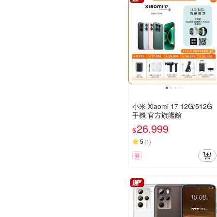
小米 Xiaomi 17 12G/512G
手機 官方旗艦館
26,999
$
5
(
1
)
券