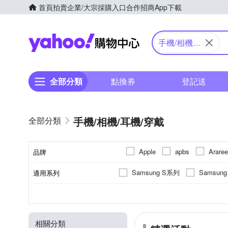
首頁
拍賣
企業/大宗採購入口
合作招商
App下載
Yahoo購物中心
手機/相機/
耳機/穿戴
全部分類
點換券
登記送
手機/相機/耳機/穿戴
Apple
apbs
Araree
品牌
DTAudio
DUX DUCIS
Samsung S系列
Samsun
適用系列
品牌名稱
HH 草本新淨界
IMAK
iPhone 15 Pro
iPhone14 Pr
抗刮
SAMSUNG三星
橡膠(TPU)
手機殼
保護貼/保護套
抗衝擊
正面保護貼
矽膠
錶帶
鋼化
塑膠(
Apple
功能
顏色
適用廠牌
材質
商品類型
類型
Metal-Slim
NILLKIN
iPhone 16 Pro Max
iPhone
防窺
PC塑膠
攝影道具
充電
小米
其他材質
相機螢幕保護貼
傳輸
HUAWEI
moto
SAMSUNG 三星
Ringke
相關分類
OPPO
iPhone 12 Pro Max