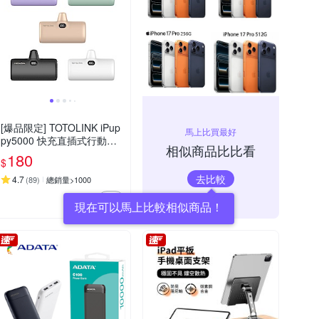
[爆品限定] TOTOLINK iPup
馬上比買最好
py5000 快充直插式行動電
相似商品比比看
源( Lightning/Type-C )
180
$
去比較
4.7
(
89
)
總銷量>1000
現在可以馬上比較相似商品！