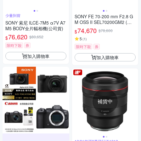
少量到貨
SONY FE 70-200 mm F2.8 G
M OSS II SEL70200GM2 (公
SONY 索尼 ILCE-7M5 α7V A7
司貨)
M5 BODY全片幅相機(公司貨)
74,670
$78,600
$
76,620
$80,652
$
5
(
1
)
限時下殺
券
限時下殺
券
加入購物車
加入購物車
補貨中