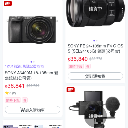
補貨中
SONY FE 24-105mm F4 G OS
S (SEL24105G) 鏡頭(公司貨)
36,840
$38,778
$
12/31前滿3萬登記送1212
限時下殺
券
SONY A6400M 18-135mm 變
貨到通知我
焦鏡組(公司貨)
36,841
$38,780
$
5
(
2
)
限時下殺
券
加入購物車
補貨中