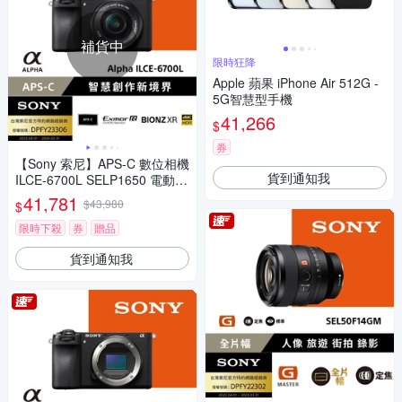
補貨中
限時狂降
Apple 蘋果 iPhone Air 512G -
5G智慧型手機
41,266
$
券
【Sony 索尼】APS-C 數位相機
貨到通知我
ILCE-6700L SELP1650 電動變
焦鏡組 (公司貨 保固18+6個月)
41,781
$43,980
$
限時下殺
券
贈品
貨到通知我