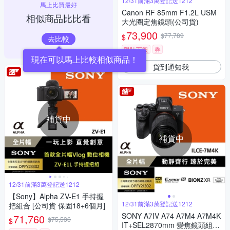
12/31前滿3萬登記送1212
馬上比買最好
Canon RF 85mm F1.2L USM
相似商品比比看
大光圈定焦鏡頭(公司貨)
73,900
$77,789
$
去比較
限時下殺
券
貨到通知我
補貨中
補貨中
12/31前滿3萬登記送1212
【Sony】Alpha ZV-E1 手持握
12/31前滿3萬登記送1212
把組合 [公司貨 保固18+6個月]
SONY A7IV A74 A7M4 A7M4K
71,760
$75,536
$
IT+SEL2870mm 變焦鏡頭組