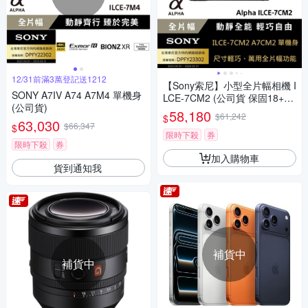
12/31前滿3萬登記送1212
【Sony索尼】小型全片幅相機 I
SONY A7IV A74 A7M4 單機身
LCE-7CM2 (公司貨 保固18+6
(公司貨)
個月)
58,180
$61,242
$
63,030
$66,347
$
限時下殺
券
限時下殺
券
加入購物車
貨到通知我
補貨中
補貨中