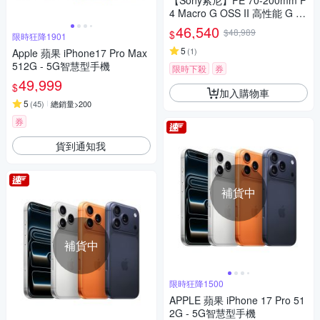
【Sony索尼】FE 70-200mm F
4 Macro G OSS II 高性能 G 系
列望遠變焦鏡頭 SEL70200G2
46,540
$48,989
$
限時狂降1901
(公司貨 保固24個月)
5
(
1
)
Apple 蘋果 iPhone17 Pro Max
512G - 5G智慧型手機
限時下殺
券
49,999
$
加入購物車
5
(
45
)
總銷量>200
券
貨到通知我
補貨中
補貨中
限時狂降1500
APPLE 蘋果 iPhone 17 Pro 51
2G - 5G智慧型手機