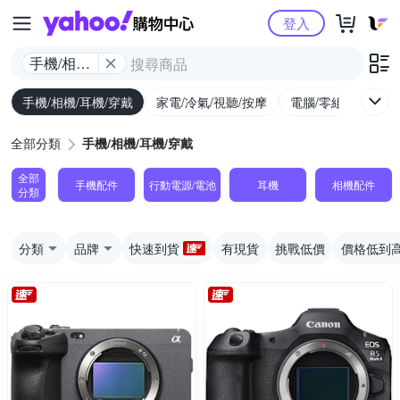
Yahoo購物中心
登入
手機/相機/
耳機/穿戴
手機/相機/耳機/穿戴
家電/冷氣/視聽/按摩
電腦/零組件/週邊/
全部分類
手機/相機/耳機/穿戴
全部
手機配件
行動電源/電池
耳機
相機配件
分類
分類
品牌
快速到貨
有現貨
挑戰低價
價格低到