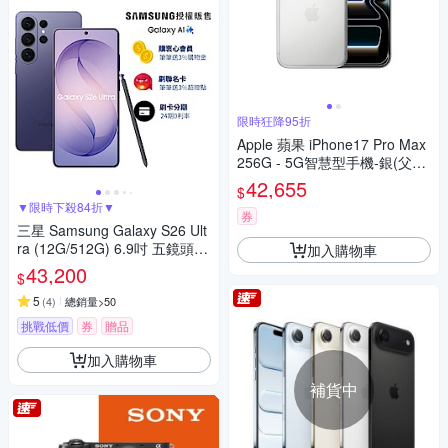
限時狂降95折
Apple 蘋果 iPhone17 Pro Max
256G - 5G智慧型手機-銀(父親
節限定）
42,655
$
▼限時下殺84折▼
券
三星 Samsung Galaxy S26 Ult
ra (12G/512G) 6.9吋 五鏡頭智
加入購物車
慧手機
43,200
$
5
(
4
)
總銷量>50
挑戰低價
券
贈品
加入購物車
補貨中