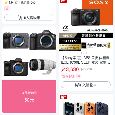
4.9
(
37
)
總銷量>500
券
加入購物車
【Sony索尼】APS-C 數位相機
ILCE-6700L SELP1650 電動變
焦鏡組(公司貨 保固18+6個月)
43,630
$45,926
$
限時下殺
券
加入購物車
商品折價券
50元