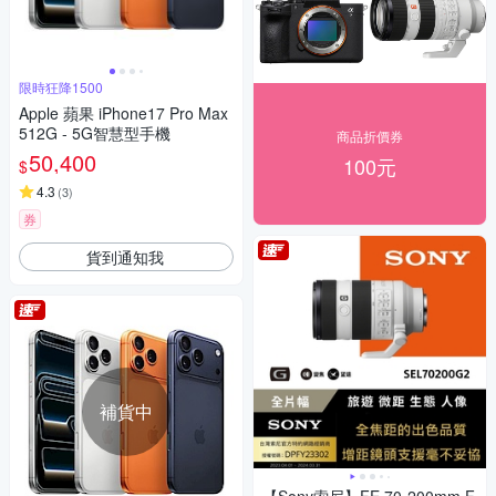
限時狂降1500
Apple 蘋果 iPhone17 Pro Max
512G - 5G智慧型手機
商品折價券
50,400
100元
$
4.3
(
3
)
券
貨到通知我
補貨中