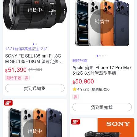
補貨中
補貨中
12/31前滿3萬登記送1212
SONY FE SEL135mm F1.8G
限時狂降
M SEL135F18GM 望遠定焦鏡
(公司貨)
Apple 蘋果 iPhone 17 Pro Max
51,390
$54,094
$
512G 6.9吋智慧型手機
限時下殺
券
50,900
$
貨到通知我
4.9
(
25
)
總銷量>200
券
貨到通知我
補貨中