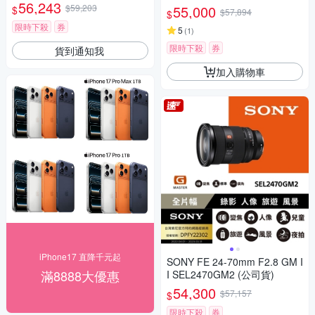
貨)
56,243
$59,203
55,000
$
$57,894
$
限時下殺
券
5
(
1
)
限時下殺
券
貨到通知我
加入購物車
iPhone17 直降千元起
SONY FE 24-70mm F2.8 GM I
滿8888大優惠
I SEL2470GM2 (公司貨)
54,300
$57,157
$
限時下殺
券