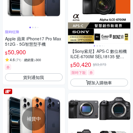
限時狂降
Apple 蘋果 iPhone17 Pro Max
512G - 5G智慧型手機
50,900
【Sony索尼】APS-C 數位相機
$
ILCE-6700M SEL18135 變焦
4.6
(
71
)
總銷量>300
鏡組 (公司貨 保固18+6個月)
50,420
$53,073
$
券
限時下殺
券
貨到通知我
加入購物車
補貨中