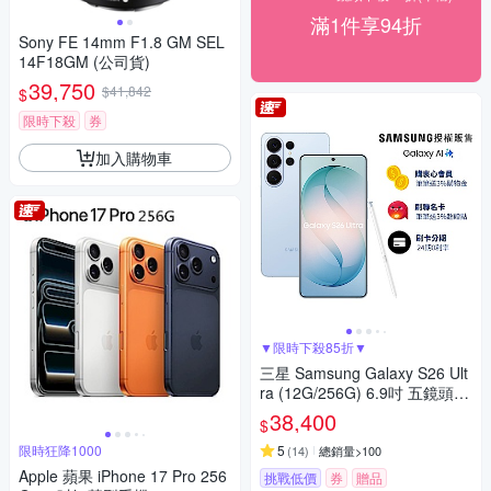
滿1件享94折
Sony FE 14mm F1.8 GM SEL
14F18GM (公司貨)
39,750
$41,842
$
限時下殺
券
加入購物車
▼限時下殺85折▼
三星 Samsung Galaxy S26 Ult
ra (12G/256G) 6.9吋 五鏡頭智
慧手機
38,400
$
限時狂降1000
5
(
14
)
總銷量>100
Apple 蘋果 iPhone 17 Pro 256
挑戰低價
券
贈品