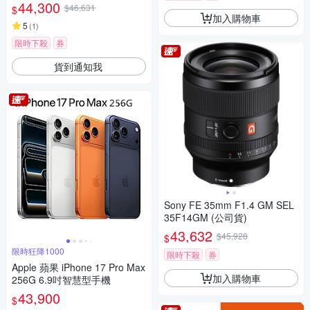
44,300
$46,631
$
加入購物車
5
(
1
)
限時下殺
券
貨到通知我
Sony FE 35mm F1.4 GM SEL
35F14GM (公司貨)
43,632
$45,928
$
限時狂降1000
限時下殺
券
Apple 蘋果 iPhone 17 Pro Max
加入購物車
256G 6.9吋智慧型手機
43,900
$