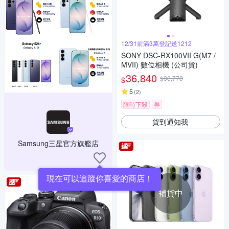
12/31前滿3萬登記送1212
SONY DSC-RX100VII G(M7 /
MVII) 數位相機 (公司貨)
36,840
$38,778
$
5
(
2
)
限時下殺
券
貨到通知我
Samsung三星官方旗艦店
現在可以追蹤你喜愛的商店！
補貨中