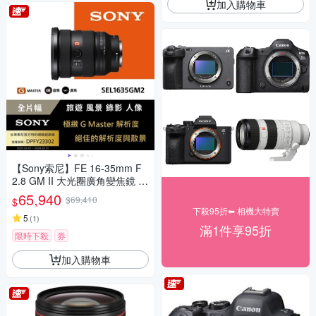
加入購物車
【Sony索尼】FE 16-35mm F
2.8 GM II 大光圈廣角變焦鏡 S
EL1635GM2 (公司貨 保固 24
65,940
$69,410
$
個月)
下殺95折⬅︎ 相機大特賣
5
(
1
)
滿1件享95折
限時下殺
券
加入購物車