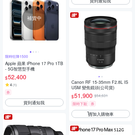
貨到通知我
補貨中
限時狂降1500
Apple 蘋果 iPhone 17 Pro 1TB
- 5G智慧型手機
52,400
$
Canon RF 15-35mm F2.8L IS
4
(
1
)
USM 變焦鏡頭(公司貨)
券
51,900
$54,631
$
貨到通知我
限時下殺
券
加入購物車