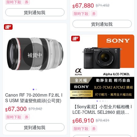
限時下殺
券
(公司貨)
67,880
$71,452
$
貨到通知我
限時下殺
券
貨到通知我
補貨中
Canon RF 70-200mm F2.8L I
S USM 望遠變焦鏡頭(公司貨)
【Sony索尼】小型全片幅相機 I
67,300
$70,842
$
LCE-7CM2L SEL2860 鏡頭組
限時下殺
券
(公司貨 保固18+6個月)
66,910
$70,431
$
貨到通知我
限時下殺
券