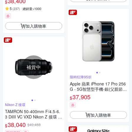
38,400
$
5
(
237
)
總銷量>1000
券
加入購物車
補貨中
限時狂降95折
Apple 蘋果 iPhone 17 Pro 256
G - 5G智慧型手機-銀(父親節限
定)
37,905
$
Nikon Z 接環
券
TAMRON 50-400mm F/4.5-6.
加入購物車
3 DiIII VC VXD Nikon Z 接環 (A
067) (平行輸入)
38,040
$40,468
$