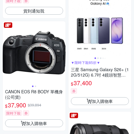
限時下殺
券
貨到通知我
▼限時下殺85折▼
三星 Samsung Galaxy S26+ (1
2G/512G) 6.7吋 4鏡頭智慧手
機
37,400
$
券
CANON EOS R8 BODY 單機身
(公司貨)
加入購物車
37,900
$39,894
$
限時下殺
券
加入購物車