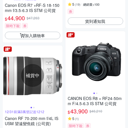
5
(
19
)
總銷量>100
Canon EOS R7 +RF-S 18-150
mm f/3.5-6.3 IS STM 公司貨
券
44,900
$47,263
$
貨到通知我
限時下殺
券
加入購物車
補貨中
CANON EOS R8 + RF24-50m
m F/4.5-6.3 IS STM 公司貨
43,900
$46,210
$
12/31前滿3萬登記送1212
Canon RF 70-200 mm f/4L IS
5
(
1
)
USM 望遠變焦鏡 (公司貨)
限時下殺
券