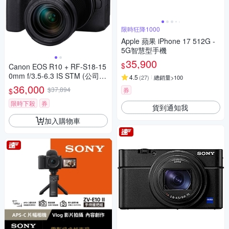
限時狂降1000
Apple 蘋果 iPhone 17 512G -
5G智慧型手機
35,900
$
Canon EOS R10 + RF-S18-15
0mm f/3.5-6.3 IS STM (公司
4.5
(
27
)
總銷量>100
貨)
36,000
$37,894
券
$
限時下殺
券
貨到通知我
加入購物車