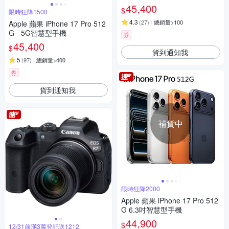
45,400
$
限時狂降1500
4.3
(
27
)
總銷量>100
Apple 蘋果 iPhone 17 Pro 512
G - 5G智慧型手機
券
45,400
$
貨到通知我
5
(
97
)
總銷量>400
券
貨到通知我
補貨中
限時狂降2000
Apple 蘋果 iPhone 17 Pro 512
G 6.3吋智慧型手機
44,900
$
12/31前滿3萬登記送1212