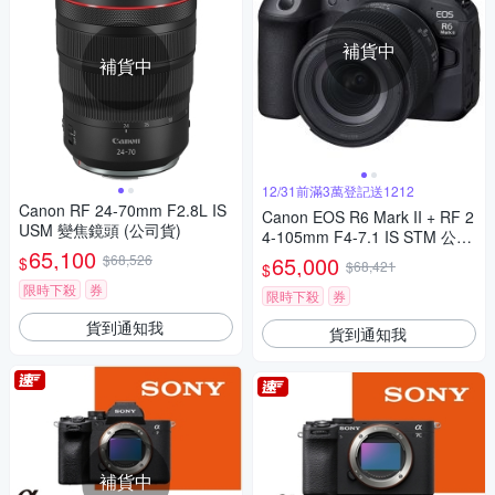
補貨中
補貨中
12/31前滿3萬登記送1212
Canon RF 24-70mm F2.8L IS
Canon EOS R6 Mark II + RF 2
USM 變焦鏡頭 (公司貨)
4-105mm F4-7.1 IS STM 公司
65,100
貨
$68,526
65,000
$
$68,421
$
限時下殺
券
限時下殺
券
貨到通知我
貨到通知我
補貨中