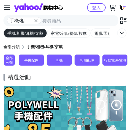
Yahoo購物中心
登入
手機/相機/
耳機/穿戴
手機/相機/耳機/穿戴
家電/冷氣/視聽/按摩
電腦/零組件/週邊/
全部分類
手機/相機/耳機/穿戴
全部
手機配件
耳機
相機配件
行動電源/電池
分類
精選活動