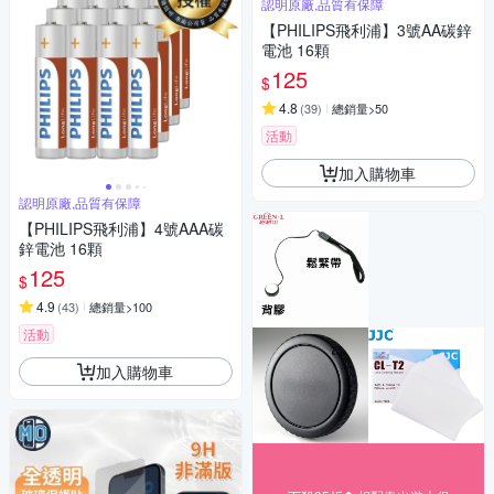
認明原廠,品質有保障
【PHILIPS飛利浦】3號AA碳鋅
電池 16顆
125
$
4.8
(
39
)
總銷量>50
活動
加入購物車
認明原廠,品質有保障
【PHILIPS飛利浦】4號AAA碳
鋅電池 16顆
125
$
4.9
(
43
)
總銷量>100
活動
加入購物車