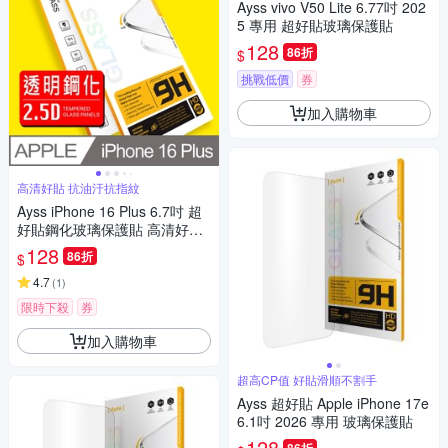
Ayss vivo V50 Lite 6.77吋 202
5 專用 超好貼玻璃保護貼
128
86折
$
挑戰低價
券
加入購物車
高清好貼 抗油汙抗指紋
Ayss iPhone 16 Plus 6.7吋 超
好貼鋼化玻璃保護貼 高清好貼
抗油汙抗指紋
128
86折
$
4.7
(
1
)
限時下殺
券
加入購物車
超高CP值 好貼滑順不割手
Ayss 超好貼 Apple iPhone 17e
6.1吋 2026 專用 玻璃保護貼
128