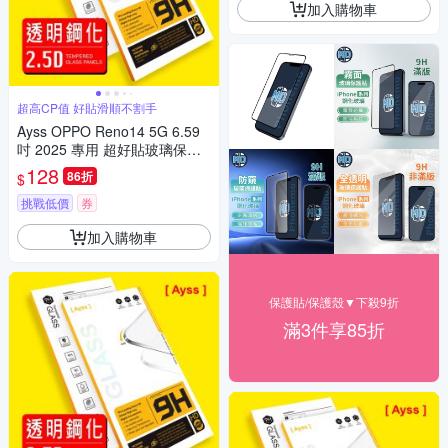
加入購物車
超高CP值 好貼滑順不割手
Ayss OPPO Reno14 5G 6.59
吋 2025 專用 超好貼玻璃保護
貼
128
86折
$
挑戰低價
券
加入購物車
保護貼/保護殼▼下殺9折
滿3件享85折