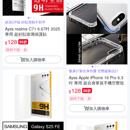
超高CP值 好貼滑順不割手
Ayss realme C71 6.67吋 2025
專用 超好貼玻璃保護貼
128
86折
$
限時下殺
券
加入購物車
量身訂製合身包覆 空壓緩衝設計
Ayss Apple iPhone 16 Pro 6.3
吋 專用 超合身軍規手機空壓殼
128
86折
$
限時下殺
券
加入購物車