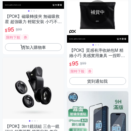
補貨中
【POK】磁吸轉接夾 無磁吸救
星 超強吸力 輕鬆安裝 小巧不佔
位 廣泛兼容
95
$99
$
限時下殺
券
加入購物車
【POK】質感有序收納包M 精
緻小巧 美感實用兼具 一捏即開
內部有序 外出必備
95
$99
$
限時下殺
券
貨到通知我
【POK】3in1鏡頭組 三合一鏡