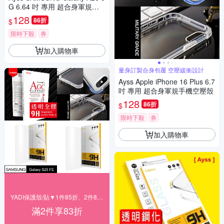
G 6.64 吋 專用 超合身軍規手
機空壓殼
128
86折
$
限時下殺
券
加入購物車
量身訂製合身包覆 空壓緩衝設計
Ayss Apple iPhone 16 Plus 6.7
吋 專用 超合身軍規手機空壓殼
128
86折
$
限時下殺
券
加入購物車
YADI保護殼/貼▼1件85折、2件83折
滿2件享83折