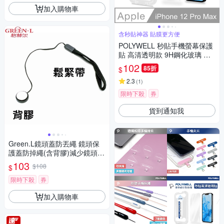
加入購物車
含秒貼神器 貼膜更方便
POLYWELL 秒貼手機螢幕保護
貼 高清透明款 9H鋼化玻璃 適
用iPhone12 Pro Max
102
85折
$
2.3
(
1
)
限時下殺
券
貨到通知我
Green.L鏡頭蓋防丟繩 鏡頭保
護蓋防掉繩(含背膠)減少鏡頭蓋
丟失-料號GLCS
103
$108
$
限時下殺
券
加入購物車