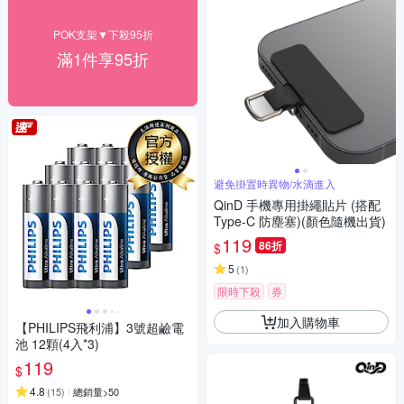
POK支架▼下殺95折
滿1件享95折
避免掛置時異物/水滴進入
QinD 手機專用掛繩貼片 (搭配
Type-C 防塵塞)(顏色隨機出貨)
119
86折
$
5
(
1
)
限時下殺
券
加入購物車
【PHILIPS飛利浦】3號超鹼電
池 12顆(4入*3)
119
$
4.8
(
15
)
總銷量>50