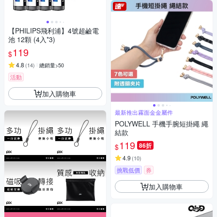
【PHILIPS飛利浦】4號超鹼電
池 12顆 (4入*3)
119
$
4.8
(
14
)
總銷量>50
活動
加入購物車
最新推出霧面金金屬件
POLYWELL 手機手腕短掛繩 繩
結款
119
86折
$
4.9
(
10
)
挑戰低價
券
加入購物車