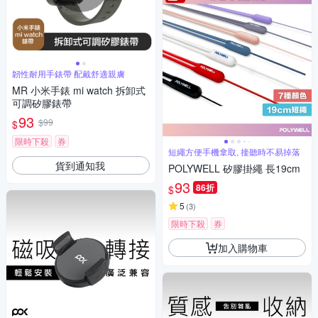
韌性耐用手錶帶 配戴舒適親膚
MR 小米手錶 mi watch 拆卸式
可調矽膠錶帶
93
$99
$
限時下殺
券
短繩方便手機拿取, 接聽時不易掉落
貨到通知我
POLYWELL 矽膠掛繩 長19cm
93
86折
$
5
(
3
)
限時下殺
券
加入購物車