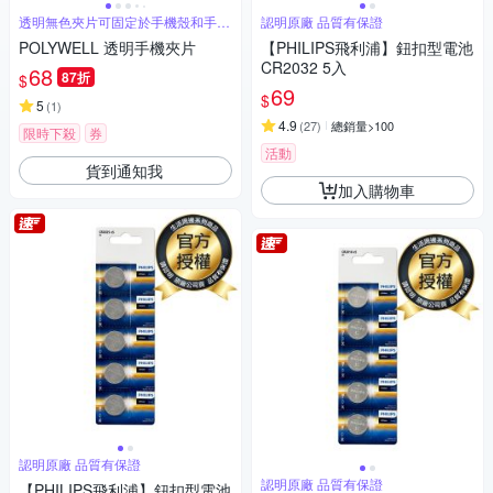
透明無色夾片可固定於手機殼和手機
認明原廠 品質有保證
背蓋間
POLYWELL 透明手機夾片
【PHILIPS飛利浦】鈕扣型電池
CR2032 5入
68
87折
$
69
$
5
(
1
)
4.9
(
27
)
總銷量>100
限時下殺
券
活動
貨到通知我
加入購物車
認明原廠 品質有保證
認明原廠 品質有保證
【PHILIPS飛利浦】鈕扣型電池