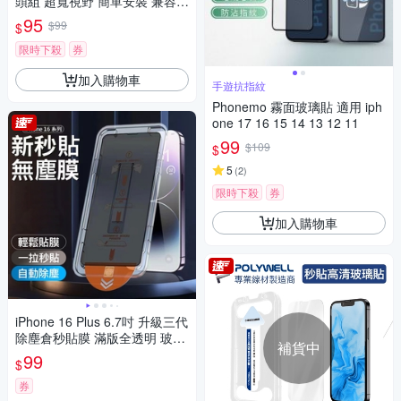
頭組 超寬視野 簡單安裝 兼容多
機型
95
$99
$
限時下殺
券
加入購物車
手遊抗指紋
Phonemo 霧面玻璃貼 適用 iph
one 17 16 15 14 13 12 11
99
$109
$
5
(
2
)
限時下殺
券
加入購物車
iPhone 16 Plus 6.7吋 升級三代
除塵倉秒貼膜 滿版全透明 玻璃
補貨中
保護貼/保護膜
99
$
券