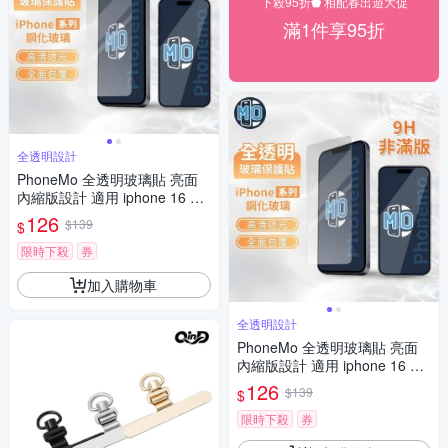
下殺95折⬟ 相配春出遊大促
滿1件享95折
全透明設計
PhoneMo 全透明玻璃貼 亮面
內縮版設計 適用 iphone 16 15
14 13
126
$139
$
限時下殺
券
加入購物車
全透明設計
PhoneMo 全透明玻璃貼 亮面
內縮版設計 適用 iphone 16 15
14 13
126
$139
$
限時下殺
券