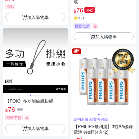
環
活動
76
86折
$
加入購物車
4
(
1
)
挑戰低價
券
加入購物車
【POK】多功能編織掛繩
76
$80
$
限時下殺
券
認明原廠,品質有保障
【PHILIPS飛利浦】3號AA碳鋅
加入購物車
電池 共8顆(4入*2)