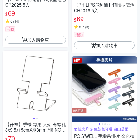
CR2025 5入
【PHILIPS飛利浦】鈕扣型電池
CR2016 5入
69
$
69
$
5
(
10
)
3.7
(
3
)
活動
活動
加入購物車
加入購物車
【徠福】手機 專用 支架 有線孔
個性夾片 多種顏色可選 自由搭配
8x9.5x15cmX厚3mm /個 NO.3
202
POLYWELL 手機吊掛片 金色扣
70
$