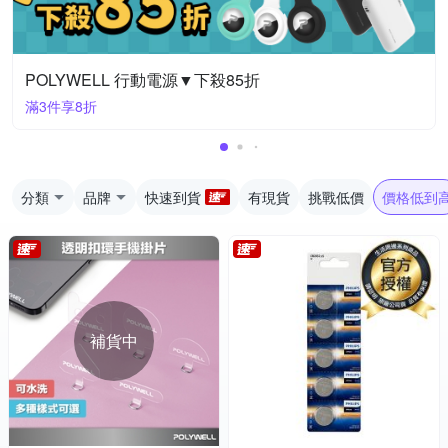
POLYWELL 行動電源▼下殺85折
滿3件享8折
分類
品牌
快速到貨
有現貨
挑戰低價
價格低到
補貨中