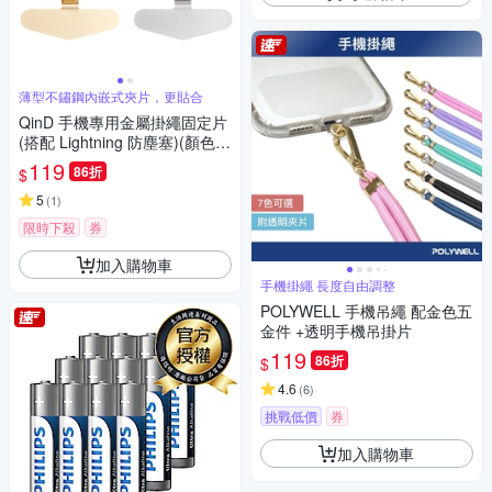
薄型不鏽鋼內嵌式夾片，更貼合
QinD 手機專用金屬掛繩固定片
(搭配 Lightning 防塵塞)(顏色隨
機出貨)
119
86折
$
5
(
1
)
限時下殺
券
加入購物車
手機掛繩 長度自由調整
POLYWELL 手機吊繩 配金色五
金件 +透明手機吊掛片
119
86折
$
4.6
(
6
)
挑戰低價
券
加入購物車