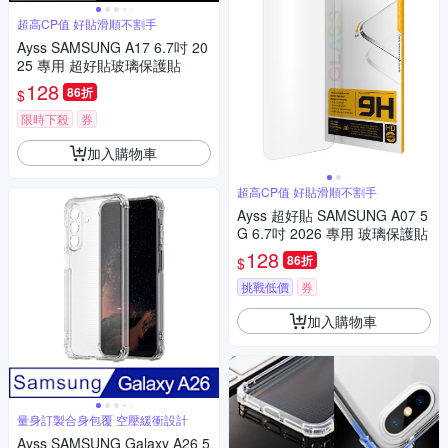
超高CP值 好貼滑順不割手
Ayss SAMSUNG A17 6.7吋 20
25 專用 超好貼玻璃保護貼
128
86折
$
限時下殺
券
加入購物車
超高CP值 好貼滑順不割手
Ayss 超好貼 SAMSUNG A07 5
G 6.7吋 2026 專用 玻璃保護貼
128
86折
$
挑戰低價
券
加入購物車
量身訂製合身包覆 空壓緩衝設計
Ayss SAMSUNG Galaxy A26 5