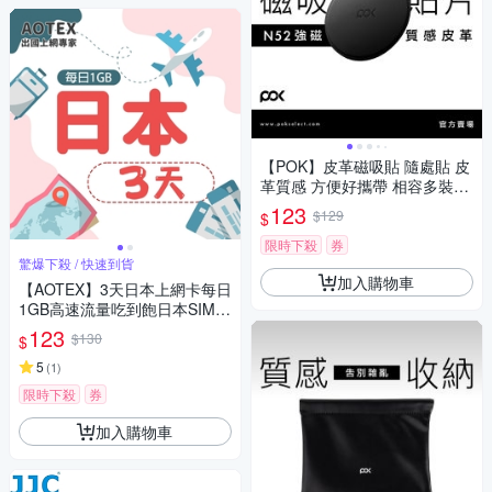
【POK】皮革磁吸貼 隨處貼 皮
革質感 方便好攜帶 相容多裝置
簡約百搭
123
$129
$
限時下殺
券
驚爆下殺 / 快速到貨
加入購物車
【AOTEX】3天日本上網卡每日
1GB高速流量吃到飽日本SIM卡
日本手機上網
123
$130
$
5
(
1
)
限時下殺
券
加入購物車