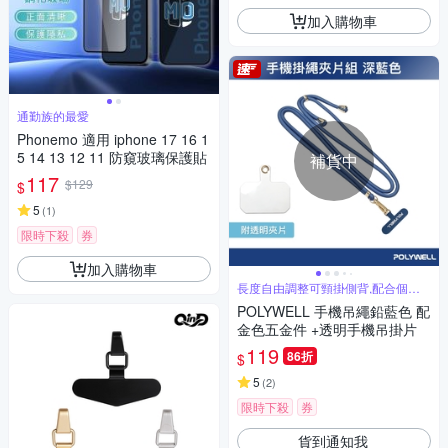
加入購物車
通勤族的最愛
Phonemo 適用 iphone 17 16 1
5 14 13 12 11 防窺玻璃保護貼
補貨中
117
$129
$
5
(
1
)
限時下殺
券
加入購物車
長度自由調整可頸掛側背,配合個人
使用習慣
POLYWELL 手機吊繩鉛藍色 配
金色五金件 +透明手機吊掛片
119
86折
$
5
(
2
)
限時下殺
券
貨到通知我