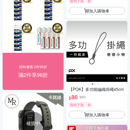
限時下殺
券
加入購物車
限時優惠 2件96折
滿2件享96折
【POK】多功能編織掛繩45cm
86
$90
$
限時下殺
券
加入購物車
補貨中