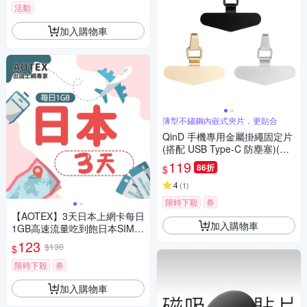
活動
加入購物車
薄型不鏽鋼內嵌式夾片，更貼合
QinD 手機專用金屬掛繩固定片
(搭配 USB Type-C 防塵塞)(顏
色隨機出貨)
119
86折
$
4
(
1
)
限時下殺
券
【AOTEX】3天日本上網卡每日
加入購物車
1GB高速流量吃到飽日本SIM卡
日本手機上網
123
$130
$
限時下殺
券
加入購物車