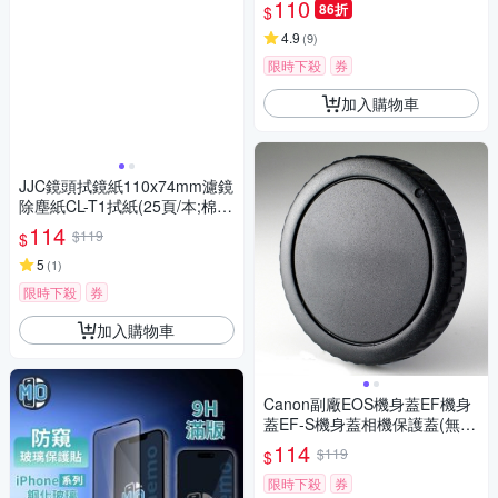
110
86折
$
4.9
(
9
)
限時下殺
券
加入購物車
JJC鏡頭拭鏡紙110x74mm濾鏡
除塵紙CL-T1拭紙(25頁/本;棉
紙)亦適清潔顯微鏡放大鏡UV濾
114
$119
$
鏡保護鏡望遠鏡眼鏡螢幕
5
(
1
)
限時下殺
券
加入購物車
Canon副廠EOS機身蓋EF機身
蓋EF-S機身蓋相機保護蓋(無字
樣;相容佳能原廠R-F-3機身蓋)b
114
$119
$
ody cap-料號PEFBC
限時下殺
券