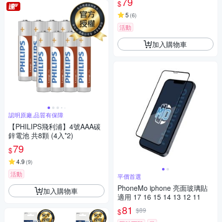
79
$
5
(
6
)
活動
加入購物車
認明原廠,品質有保障
【PHILIPS飛利浦】4號AAA碳
鋅電池 共8顆 (4入*2)
79
$
4.9
(
9
)
活動
平價首選
PhoneMo iphone 亮面玻璃貼
加入購物車
適用 17 16 15 14 13 12 11
81
$89
$