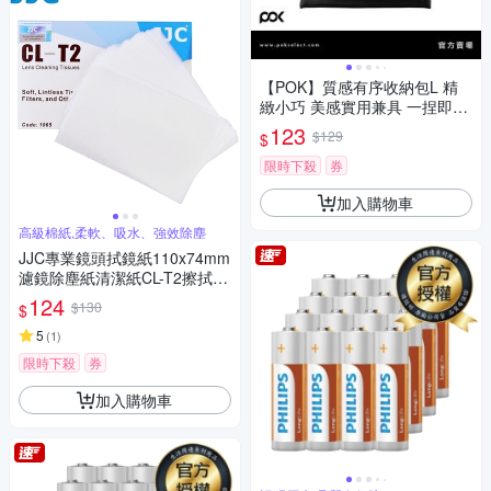
【POK】質感有序收納包L 精
緻小巧 美感實用兼具 一捏即開
內部有序 外出必備
123
$129
$
限時下殺
券
加入購物車
高級棉紙,柔軟、吸水、強效除塵
JJC專業鏡頭拭鏡紙110x74mm
濾鏡除塵紙清潔紙CL-T2擦拭紙
(50頁/本;棉紙)亦適顯微鏡放大
124
$130
$
鏡UV保護鏡望遠鏡眼鏡螢幕
5
(
1
)
限時下殺
券
加入購物車