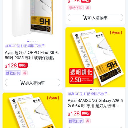
86折
$
限時下殺
券
加入購物車
超高CP值 好貼滑順不割手
Ayss 超好貼 OPPO Find X9 6.
59吋 2025 專用 玻璃保護貼
128
86折
$
挑戰低價
券
加入購物車
超高CP值 好貼滑順不割手
Ayss SAMSUNG Galaxy A26 5
G 6.64 吋 專用 超好貼玻璃保
護貼
128
86折
$
挑戰低價
券