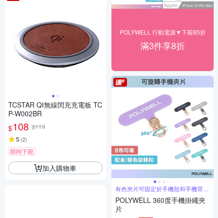
POLYWELL 行動電源▼下殺85折
滿3件享8折
TCSTAR QI無線閃充充電板 TC
P-W002BR
108
$119
$
5
(
2
)
限時下殺
加入購物車
有色夾片可固定於手機殼和手機背蓋
間
POLYWELL 360度手機掛繩夾
片