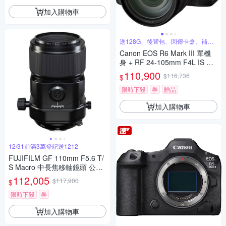
加入購物車
送128G、後背包、閃傳卡盒、補光
燈
Canon EOS R6 Mark III 單機
身 + RF 24-105mm F4L IS US
M 鏡頭 公司貨
110,900
$116,736
$
限時下殺
券
贈品
加入購物車
12/31前滿3萬登記送1212
FUJIFILM GF 110mm F5.6 T/
S Macro 中長焦移軸鏡頭 公司
貨
112,005
$117,900
$
限時下殺
券
加入購物車