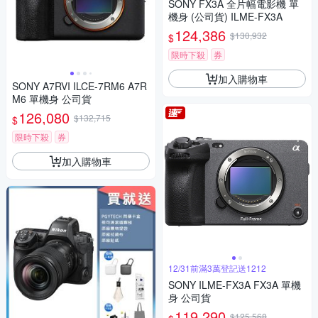
SONY FX3A 全片幅電影機 單
機身 (公司貨) ILME-FX3A
124,386
$130,932
$
限時下殺
券
加入購物車
SONY A7RVI ILCE-7RM6 A7R
M6 單機身 公司貨
126,080
$132,715
$
限時下殺
券
加入購物車
12/31前滿3萬登記送1212
SONY ILME-FX3A FX3A 單機
身 公司貨
119,290
$125,568