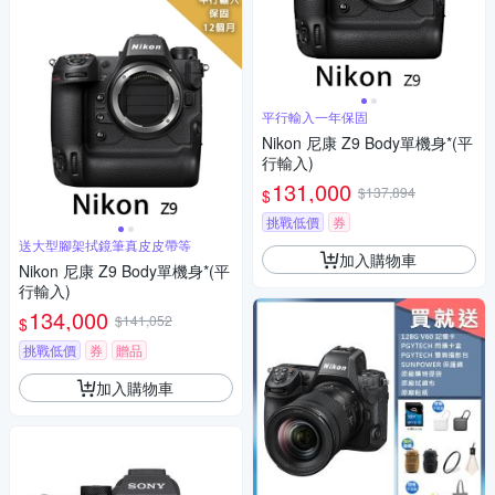
平行輸入一年保固
Nikon 尼康 Z9 Body單機身*(平
行輸入)
131,000
$137,894
$
挑戰低價
券
送大型腳架拭鏡筆真皮皮帶等
加入購物車
Nikon 尼康 Z9 Body單機身*(平
行輸入)
134,000
$141,052
$
挑戰低價
券
贈品
加入購物車