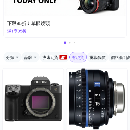
下殺95折⇓ 單眼鏡頭
滿1享95折
分類
品牌
快速到貨
有現貨
挑戰低價
價格低到