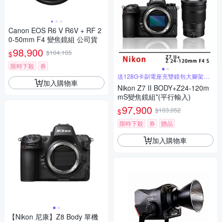
Canon EOS R6 V R6V + RF 2
0-50mm F4 變焦鏡組 公司貨
98,900
$104,105
$
限時下殺
券
送128G卡副電座充雙鏡包大腳架全
加入購物車
配
Nikon Z7 II BODY+Z24-120m
mS變焦鏡組*(平行輸入)
97,900
$103,052
$
限時下殺
券
贈品
加入購物車
【Nikon 尼康】Z8 Body 單機