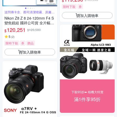
$
限時下殺
券
送閃傳卡盒、蔡司清潔噴霧、原廠提
加入購物車
袋等好禮
Nikon Z8 Z 8 24-120mm F4 S
變焦鏡組 國祥公司貨 全片幅無
反光鏡相機
120,251
$126,580
$
5
(
2
)
限時下殺
券
贈品
加入購物車
下殺95折⬅︎ 相機大特賣
滿1件享95折