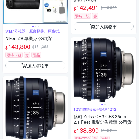
142,491
$149,990
$
限時下殺
券
加入購物車
送M7監視器、原廠提袋、原廠拭鏡
布
Nikon Z9 單機身 公司貨
143,800
$151,368
$
限時下殺
券
贈品
加入購物車
12/31前滿3萬登記送1212
蔡司 Zeiss CP.3 CP3 35mm T
2.1 Feet 電影定焦鏡頭 公司貨
138,890
$146,200
$
限時下殺
券
贈品