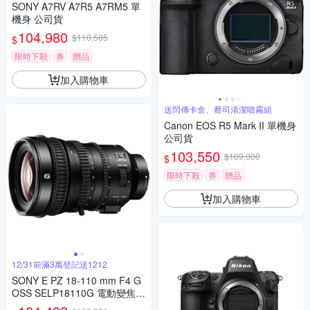
SONY A7RV A7R5 A7RM5 單
機身 公司貨
104,980
$110,505
$
限時下殺
券
贈品
加入購物車
送閃傳卡盒、蔡司清潔噴霧組
Canon EOS R5 Mark II 單機身
公司貨
103,550
$109,000
$
限時下殺
券
贈品
加入購物車
12/31前滿3萬登記送1212
SONY E PZ 18-110 mm F4 G
OSS SELP18110G 電動變焦鏡
頭 公司貨