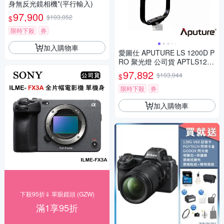
身無反光鏡相機*(平行輸入)
97,900
$103,052
$
限時下殺
券
加入購物車
愛圖仕 APUTURE LS 1200D P
RO 聚光燈 公司貨 APTLS1200
DPRO
97,892
$103,044
$
限時下殺
券
加入購物車
下殺95折⇓ 單眼鏡頭 (GZW)
滿1享95折