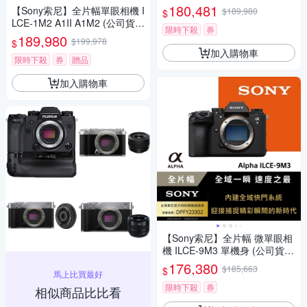
保固18+6個月)
180,481
【Sony索尼】全片幅單眼相機 I
$189,980
$
LCE-1M2 A1II A1M2 (公司貨
限時下殺
券
保固18+6個月)
189,980
$199,978
$
加入購物車
限時下殺
券
贈品
加入購物車
【Sony索尼】全片幅 微單眼相
機 ILCE-9M3 單機身 (公司貨
保固18+6個月)
176,380
$185,663
$
馬上比買最好
限時下殺
券
相似商品比比看