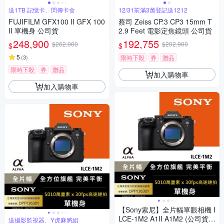
送1TB 記憶卡、閃傳卡盒
12/31前滿3萬登記送1212
FUJIFILM GFX100 II GFX 100
蔡司 Zeiss CP.3 CP3 15mm T
II 單機身 公司貨
2.9 Feet 電影定焦鏡頭 公司貨
248,900
192,755
$262,000
$202,900
$
$
5
(
3
)
限時下殺
券
贈品
限時下殺
券
贈品
加入購物車
加入購物車
【Sony索尼】全片幅單眼相機 I
LCE-1M2 A1II A1M2 (公司貨
送攝影監視器、Y虎麻將組