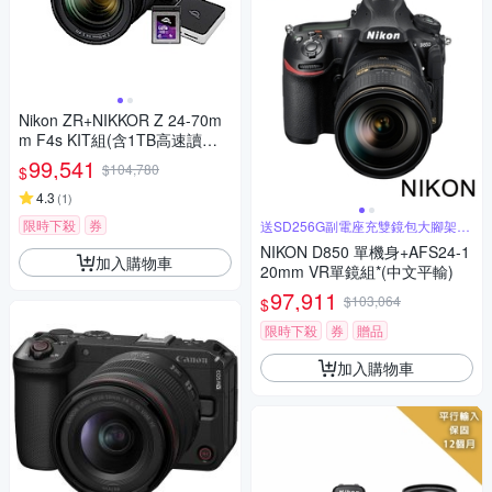
Nikon ZR+NIKKOR Z 24-70m
m F4s KIT組(含1TB高速讀寫
記憶卡+雙槽讀卡機)
99,541
$104,780
$
4.3
(
1
)
限時下殺
券
送SD256G副電座充雙鏡包大腳架豪
華組
NIKON D850 單機身+AFS24-1
加入購物車
20mm VR單鏡組*(中文平輸)
97,911
$103,064
$
限時下殺
券
贈品
加入購物車