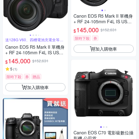
Canon EOS R5 Mark II 單機身
+ RF 24-105mm F4L IS USM
變焦鏡組 公司貨
145,000
$152,631
$
限時下殺
券
送128G V60、四槽電池充電盒等好
禮
Canon EOS R5 Mark II 單機身
加入購物車
+ RF 24-105mm F4L IS USM
變焦鏡組 公司貨
145,000
$152,631
$
5
(
1
)
限時下殺
券
贈品
加入購物車
Canon EOS C70 電影級數位攝
影機 公司貨