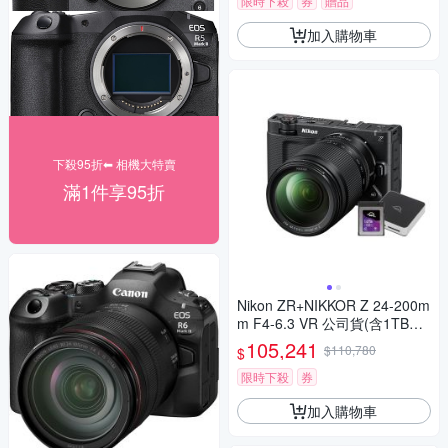
限時下殺
券
贈品
加入購物車
下殺95折⬅︎ 相機大特賣
滿1件享95折
Nikon ZR+NIKKOR Z 24-200m
m F4-6.3 VR 公司貨(含1TB高
速讀寫記憶卡+雙槽讀卡機)
105,241
$110,780
$
限時下殺
券
加入購物車