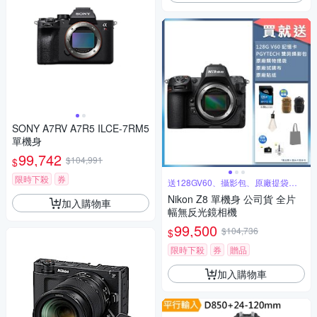
SONY A7RV A7R5 ILCE-7RM5
單機身
99,742
$104,991
$
限時下殺
券
送128GV60、攝影包、原廠提袋等
好禮
Nikon Z8 單機身 公司貨 全片
加入購物車
幅無反光鏡相機
99,500
$104,736
$
限時下殺
券
贈品
加入購物車