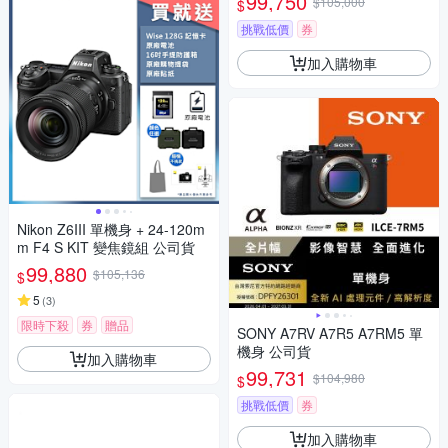
99,750
$105,000
$
挑戰低價
券
加入購物車
Nikon Z6III 單機身 + 24-120m
m F4 S KIT 變焦鏡組 公司貨
99,880
$105,136
$
5
(
3
)
限時下殺
券
贈品
SONY A7RV A7R5 A7RM5 單
機身 公司貨
加入購物車
99,731
$104,980
$
挑戰低價
券
加入購物車