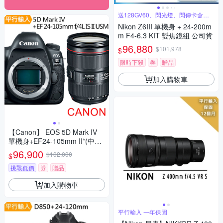
送128GV60、閃光燈、閃傳卡盒、
背包
Nikon Z6III 單機身 + 24-200m
m F4-6.3 KIT 變焦鏡組 公司貨
96,880
$101,978
$
限時下殺
券
贈品
加入購物車
【Canon】 EOS 5D Mark IV
單機身+EF24-105mm II*(中文
平輸)
96,900
$102,000
$
挑戰低價
券
贈品
加入購物車
平行輸入 一年保固