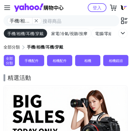
Yahoo購物中心
登入
手機/相機/
耳機/穿戴
手機/相機/耳機/穿戴
家電/冷氣/視聽/按摩
電腦/零組件/週邊/
全部分類
手機/相機/耳機/穿戴
全部
手機配件
相機配件
相機
相機鏡頭
分類
精選活動