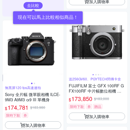
加入購物車
去比較
送256GV60、PGYTECH閃傳卡盒
FUJIFILM 富士 GFX 100RF G
無黑屏120 fps高速連拍
FX100RF 中片幅數位相機 公
Sony 全片幅 微單眼相機 ILCE-
司貨
173,850
$183,000
$
9M3 A9M3 α9 III 單機身
174,781
限時下殺
券
贈品
$183,980
$
限時下殺
券
加入購物車
加入購物車