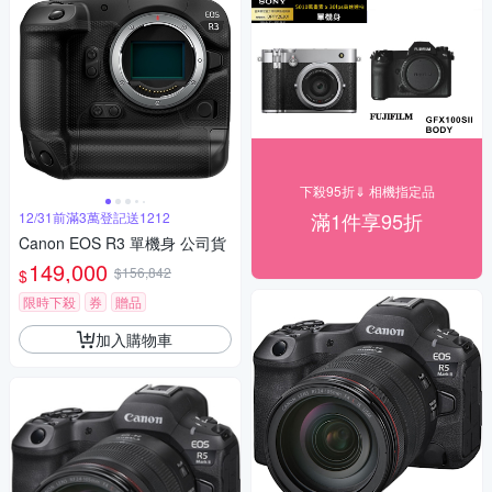
下殺95折⇓ 相機指定品
滿1件享95折
12/31前滿3萬登記送1212
Canon EOS R3 單機身 公司貨
149,000
$156,842
$
限時下殺
券
贈品
加入購物車