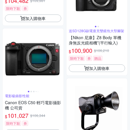
104,482
$109,981
$
限時下殺
券
加入購物車
送SD128G副電座充雙鏡包大型腳架
【Nikon 尼康】Z8 Body 單機
身無反光鏡相機*(平行輸入)
100,900
$106,210
$
限時下殺
券
贈品
加入購物車
電影級錄影性能
Canon EOS C50 輕巧電影攝影
機 公司貨
101,027
$106,344
$
限時下殺
券