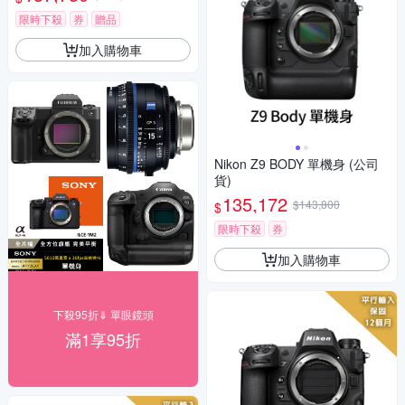
限時下殺
券
贈品
加入購物車
Nikon Z9 BODY 單機身 (公司
貨)
135,172
$143,800
$
限時下殺
券
加入購物車
下殺95折⇓ 單眼鏡頭
滿1享95折