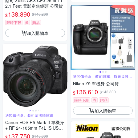
蔡司 Zeiss CP.3 CP3 25mm T
2.1 Feet 電影定焦鏡頭 公司貨
138,890
$146,200
$
限時下殺
券
贈品
加入購物車
送閃傳卡盒、蔡司噴霧、原廠提袋、
原廠貼紙
Nikon Z9 單機身 公司貨
136,610
$143,800
$
限時下殺
券
贈品
加入購物車
送閃傳卡盒、蔡司清潔噴霧組
Canon EOS R5 Mark II 單機身
+ RF 24-105mm F4L IS USM
變焦鏡組 公司貨
137,750
$145,000
$