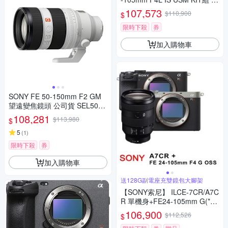
6M3(公司貨)
107,573
$110,900
$
限時下殺
券
加入購物車
SONY FE 50-150mm F2 GM
望遠變焦鏡頭 公司貨 SEL5015
0GM
108,281
$113,980
$
5
(
1
)
限時下殺
券
加入購物車
送128G副電座充雙鏡包大腳架
【SONY索尼】 ILCE-7CR/A7C
R 單機身+FE24-105mm G(*
(中文平輸)
106,900
$112,526
$