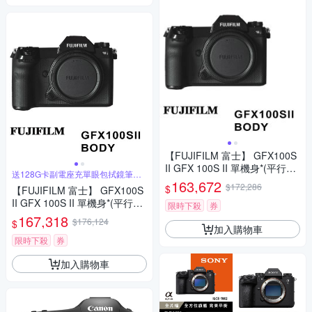
【FUJIFILM 富士】 GFX100S
II GFX 100S II 單機身*(平行輸
送128G卡副電座充單眼包拭鏡筆背
入)
帶
163,672
$172,286
$
【FUJIFILM 富士】 GFX100S
II GFX 100S II 單機身*(平行輸
限時下殺
券
入)
167,318
$176,124
$
加入購物車
限時下殺
券
加入購物車