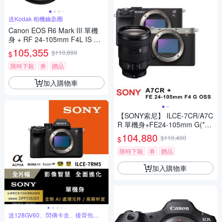
送Kodak 相機鑰匙圈
Canon EOS R6 Mark III 單機
身 + RF 24-105mm F4L IS US
M 鏡頭 公司貨
105,355
$110,899
$
限時下殺
券
贈品
加入購物車
【SONY索尼】 ILCE-7CR/A7C
R 單機身+FE24-105mm G(*
(中文平輸)
104,880
$110,400
$
限時下殺
券
贈品
加入購物車
送128GV60、閃傳卡盒、後背包等
好禮