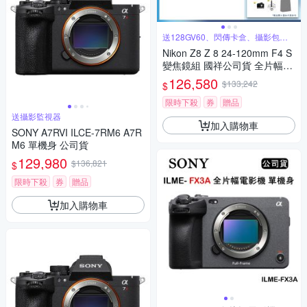
送128GV60、閃傳卡盒、攝影包等
好禮
Nikon Z8 Z 8 24-120mm F4 S
變焦鏡組 國祥公司貨 全片幅無
反光鏡相機
126,580
$133,242
$
限時下殺
券
贈品
送攝影監視器
加入購物車
SONY A7RVI ILCE-7RM6 A7R
M6 單機身 公司貨
129,980
$136,821
$
限時下殺
券
贈品
加入購物車