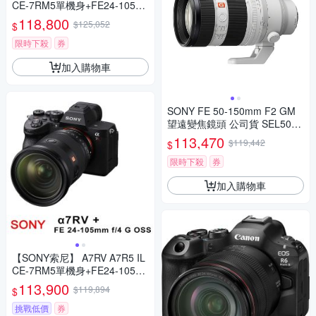
CE-7RM5單機身+FE24-105m
m G (*(中文平輸)
118,800
$125,052
$
限時下殺
券
加入購物車
SONY FE 50-150mm F2 GM
望遠變焦鏡頭 公司貨 SEL5015
0GM
113,470
$119,442
$
限時下殺
券
加入購物車
【SONY索尼】 A7RV A7R5 IL
CE-7RM5單機身+FE24-105m
m G (*(中文平輸)
113,900
$119,894
$
挑戰低價
券