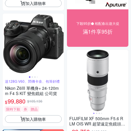
加入購物車
下殺95折⬟ 相配春出遊大促
滿1件享95折
送128G V60、閃傳卡盒、包等好禮
Nikon Z6III 單機身+ 24-120m
m F4 S KIT 變焦鏡組 公司貨
99,880
$105,136
$
限時下殺
券
贈品
FUJIFILM XF 500mm F5.6 R
加入購物車
LM OIS WR 超望遠定焦鏡頭
公司貨