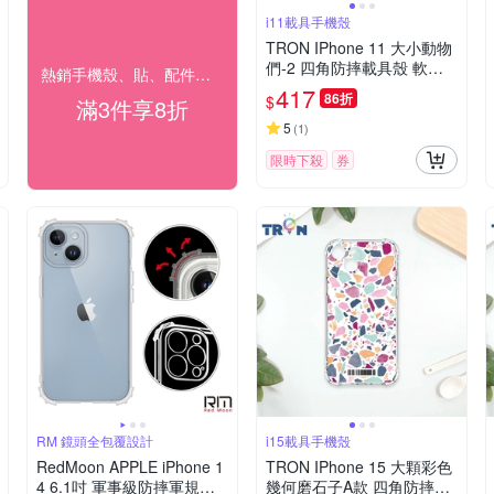
i11載具手機殼
TRON IPhone 11 大小動物
們-2 四角防摔載具殼 軟殼
熱銷手機殼、貼、配件▼限時下殺85折
手機殼
417
86折
$
滿3件享8折
5
(
1
)
限時下殺
券
RM 鏡頭全包覆設計
i15載具手機殼
RedMoon APPLE iPhone 1
TRON IPhone 15 大顆彩色
4 6.1吋 軍事級防摔軍規手
幾何磨石子A款 四角防摔載