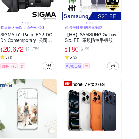
超廣角大光圈，適合VLOG
通過美國軍規防摔認證
SIGMA 10-18mm F2.8 DC
【HH】SAMSUNG Galaxy
DN Contemporary (公司貨)
S25 FE -軍規防摔手機殼
超廣角變焦鏡頭 APS-C 無
20,672
180
$21,759
$199
$
$
反微單眼鏡頭
5
5
(
1
)
(
2
)
限時下殺
券
挑戰低價
券