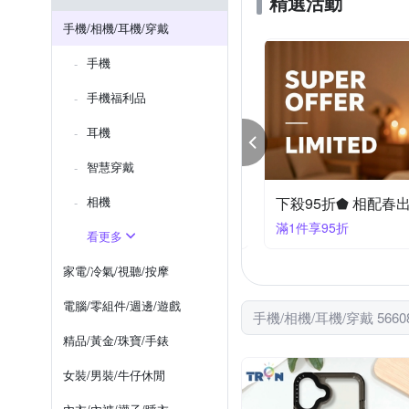
精選活動
SUNPOWER
Tamron
Samsung NOTE 系列
iPho
手機/相機/耳機/穿戴
htc Desire 系列
iPhone SE
手機
Reno4 Pro
Reno4 Z
手機福利品
耳機
智慧穿戴
95折⇓ 相機指定品
相機
下殺95折⬟ 相配春
件享95折
滿1件享95折
看更多
家電/冷氣/視聽/按摩
電腦/零組件/週邊/遊戲
手機/相機/耳機/穿戴 566
精品/黃金/珠寶/手錶
女裝/男裝/牛仔休閒