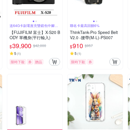
送64G卡副電座充雙鏡包中腳架
聯名卡最高回饋6%
等
【FUJIFILM 富士】X-S20 B
ThinkTank-Pro Speed Belt
ODY 單機身(平行輸入)
V2.0 -腰帶(M-L)-PS007
39,900
910
$42,000
$957
$
$
5
5
(
1
)
(
1
)
限時下殺
券
贈品
限時下殺
券