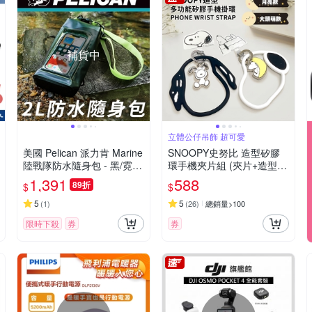
補貨中
立體公仔吊飾 超可愛
美國 Pelican 派力肯 Marine
SNOOPY史努比 造型矽膠
陸戰隊防水隨身包 - 黑/霓虹
環手機夾片組 (夾片+造型掛
綠色
飾)
1,391
588
89折
$
$
5
5
(
1
)
(
26
)
總銷量>100
限時下殺
券
券