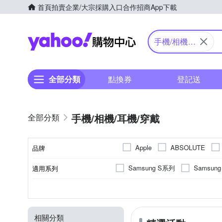
首頁
拍賣
企業/大宗採購入口
合作招商
App下載
Yahoo購物中心
手機/相機/
耳機/穿戴
全部分類
點換券
登記送
手機/相機/耳機/穿戴
Apple
ABSOLUTE
品牌
E
DJI
DUX DUCIS
Samsung S系列
Samsun
適用系列
品牌名稱
hoda
IMAK
IN7
iPhone 14 Plus (6.7)
iPhon
抗衝擊
手機殼
橡膠(TPU)
麥克風
SAMSUNG三星
抗刮
正面保護貼
保護貼/保護套
塑膠(PC)
疏油
Apple
功能
顏色
適用廠牌
商品類型
材質
類型
National Geographic 國家地理
vivo系列
iPhone 13 Pro
防窺
HTC宏達電
其他雜貨
其他材質
大型攝影棚(80cm以上)
磁吸式
桌上型
手
moto
Sh
Rearth
RedMoon
相關分類
iPhone 12 Pro Max
iPhone