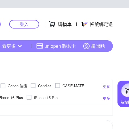
購物車
帳號綁定送
登入
看更多
uniopen 聯名卡
超贈點
Canon 佳能
Candies
CASE-MATE
更多
HH 草本新淨界
GoPro
GOR
Hamlet
Phone 16 Plus
iPhone 15 Pro
更多
 羅普
Nikon 尼康
Marumi
Metal-Slim
 Pro Max
iPhone 13
iPhone14 (6.1)
10公分以上)
US華碩
M卡托
碳纖維
霧面
手機座
SONY 索尼
聚酯纖維
奈米
鏡頭蓋
抗藍光
邊條貼
強化玻璃
Xiaomi小米
燈架(組)
防眩
防塵塞
更多
更多
更多
更多
更多
POK 波克
QIND 勤大
POLYWELL
紅米系列
hone 11
iPhone 12 mini
其他品牌
錄音機
拍立得配件
其他週邊
Saramonic 楓笛
SAMYANG
SKB Cases
OPPO R系列
iPhone 7/8 (4.7吋)
11 Pro