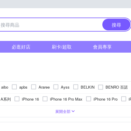
搜尋
必逛好店
刷卡/超取
會員專享
BENRO 百諾
aibo
apbs
Araree
Ayss
BELKIN
verChrom 彩宣
FUJIFILM 富士
Godox 神牛
GCOMM
g A系列
iPhone 16
iPhone 16 Pro Max
iPhone 16 Pro
i
Leofoto 徠圖
Lowepro
JJC
JTLEGEND
KnowStar
e 15
iPhone14 Pro Max (6.7)
iPhone 13 Pro Max
iPhone 15
鏡頭貼
貼鑽
雲台
Apple蘋果
玻璃
塑膠(PVC)
皮套
錶帶
鋼化
背面保護貼
電子式
抗指紋
鋁合金
手機支架
鏡(亮)面
SIM轉接卡
合成皮
Xiaomi 小米
遮光罩
抗潑水
矽膠
手機吊飾
小米
真皮
大型腳架(1
靜電式
AS
SI
OPPO
vivo
展開全部
Panasonic 國際牌
PHILIPS 飛利浦
NILLKIN
o-one
小米系列
iPhone 7 plus/8 plus (5.5吋)
iPhone 17系列
iP
立架
錶
閃光燈
HUAWEI華為
收折式
肩頸背帶
NOKIA諾基亞
快拆板
LG樂金
雙筒望遠鏡
SONY索尼
轉接環
arp
SAMSUNG 三星
SONY 索尼
Ringke
RODE
Sigma
 12
iPhone 13 mini
iPhone XR
iPhone 12 Pro
iPhone 