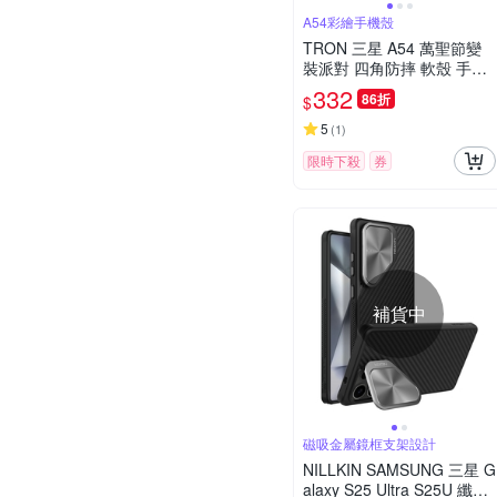
A54彩繪手機殼
TRON 三星 A54 萬聖節變
裝派對 四角防摔 軟殼 手機
殼
332
86折
$
5
(
1
)
限時下殺
券
補貨中
磁吸金屬鏡框支架設計
NILLKIN SAMSUNG 三星 G
alaxy S25 Ultra S25U 纖極