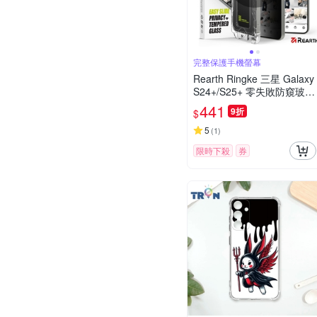
完整保護手機螢幕
Rearth Ringke 三星 Galaxy
S24+/S25+ 零失敗防窺玻璃
保護貼(2片裝)
441
9折
$
5
(
1
)
限時下殺
券