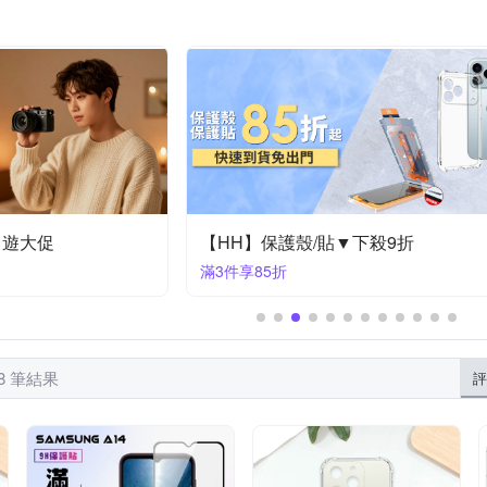
thinkTANK 創意坦克
Xiaomi 小米
Z
YADI
YOURS
ne 11 Pro Max
iPhone14 Pro (6.1)
iPhone XS Max
iPhone 
htc U系列
OPPO A系列
OPPO全系列
 2
iPhone 16e
Reno5
Reno5 Pro
Reno6
出遊大促
【HH】保護殼/貼▼下殺9折
滿3件享85折
08 筆結果
評