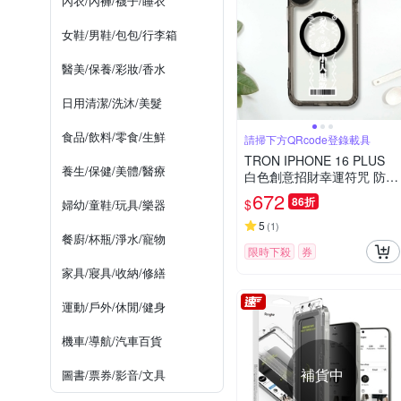
內衣/內褲/襪子/睡衣
女鞋/男鞋/包包/行李箱
醫美/保養/彩妝/香水
日用清潔/洗沐/美髮
食品/飲料/零食/生鮮
請掃下方QRcode登錄載具
TRON IPHONE 16 PLUS
養生/保健/美體/醫療
白色創意招財幸運符咒 防摔
MAGSAFE 磁吸 太空載具殼
672
86折
$
婦幼/童鞋/玩具/樂器
透黑 手機殼
5
(
1
)
餐廚/杯瓶/淨水/寵物
限時下殺
券
家具/寢具/收納/修繕
運動/戶外/休閒/健身
機車/導航/汽車百貨
補貨中
圖書/票券/影音/文具