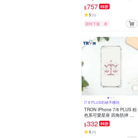
碳纖維紋磁吸殼(覆蓋版)
757
86折
$
5
(
1
)
限時下殺
券
i7 8 PLUS彩繪手機殼
TRON IPhone 7/8 PLUS 粉
色系可愛星座 四角防摔 軟
殼 手機殼
332
86折
$
5
(
1
)