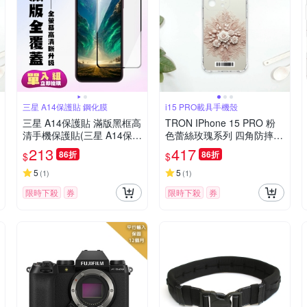
三星 A14保護貼 鋼化膜
i15 PRO載具手機殼
三星 A14保護貼 滿版黑框高
TRON IPhone 15 PRO 粉
清手機保護貼(三星 A14保護
色蕾絲玫瑰系列 四角防摔載
貼 鋼化膜)
具殼 軟殼 手機殼
213
417
86折
86折
$
$
5
5
(
1
)
(
1
)
限時下殺
券
限時下殺
券