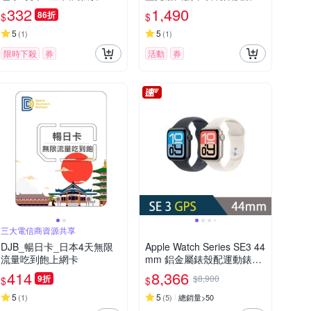
殼 手機殼
6 pro / 16 pro max
332
1,490
86折
$
$
5
5
(
1
)
(
1
)
限時下殺
券
活動
券
三大電信商資源共享
DJB_暢日卡_日本4天無限
Apple Watch Series SE3 44
流量吃到飽上網卡
mm 鋁金屬錶殼配運動錶帶
GPS智慧手錶
414
8,366
9折
$8,900
$
$
5
5
(
1
)
(
5
)
總銷量>50