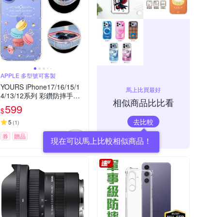
APPLE 多型號可客製
YOURS iPhone17/16/15/1
馬上比買最好
4/13/12系列 彩鑽防摔手機
相似商品比比看
殼-馬卡龍Air/16e/ProMax/P
599
$
lus/mini/SE/XR
去比較
5
(
1
)
券
贈品
現在可以馬上比較相似商品！