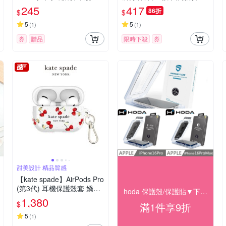
機殼 鏡頭增高全包覆
具殼 軟殼 手機殼
245
417
86折
$
$
5
5
(
1
)
(
1
)
券
贈品
限時下殺
券
甜美設計 精品質感
【kate spade】AirPods Pro
(第3代) 耳機保護殼套 嬌豔
hoda 保護殼/保護貼▼下殺9折
櫻桃
1,380
$
滿1件享9折
5
(
1
)