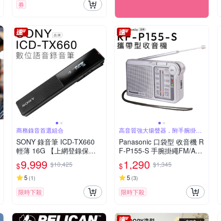
券
商務錄音首選組合
高音質強大揚聲器，附手腕掛繩
隨手聽
SONY 錄音筆 ICD-TX660
Panasonic 口袋型 收音機 R
輕薄 16G 【上網登錄保固
F-P155-S 手腕掛繩FM/AM
一年】
【保固一年】
9,999
1,290
$10,425
$1,345
$
$
5
5
(
1
)
(
3
)
限時下殺
限時下殺