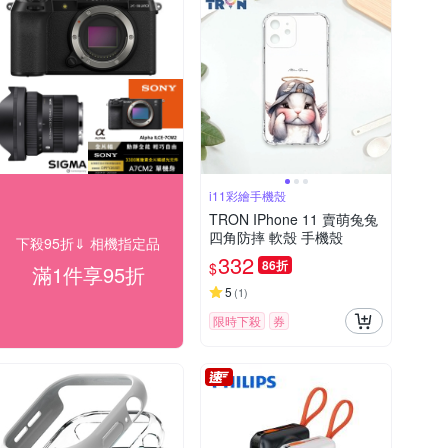
i11彩繪手機殼
TRON IPhone 11 賣萌兔兔
四角防摔 軟殼 手機殼
下殺95折⇓ 相機指定品
332
86折
$
滿1件享95折
5
(
1
)
限時下殺
券