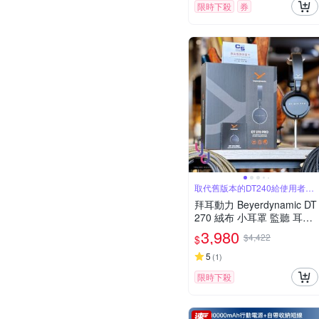
限時下殺
券
取代舊版本的DT240給使用者更
舒適體驗
拜耳動力 Beyerdynamic DT
270 絨布 小耳罩 監聽 耳機
附贈 小尾巴 收納袋 公司貨
3,980
$4,422
$
2年保固
5
(
1
)
限時下殺