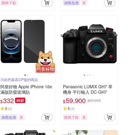
限時下殺
挑戰低價
券
只給您最高CP值的商品
阿柴好物 Apple iPhone 16e
Panasonic LUMIX GH7 單
滿版防窺玻璃貼
機身 平行輸入 DC-GH7
332
59,900
86折
$63,052
$
$
5
5
(
1
)
(
1
)
挑戰低價
券
限時下殺
券