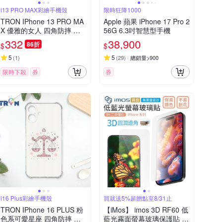
i13 PRO MAX彩繪手機殼
限時狂降1000
TRON IPhone 13 PRO MA
Apple 蘋果 iPhone 17 Pro 2
X 優雅的女人 四角防摔 軟
56G 6.3吋智慧型手機
殼 手機殼
332
38,900
86折
$
$
5
5
(
1
)
(
29
)
總銷量>900
限時下殺
券
券
i16 Plus彩繪手機殼
買就送5%超贈點至8/31止
TRON IPhone 16 PLUS 粉
【iMos】 imos 3D RF60 低
色系可愛星座 四角防摔 軟
藍光霧面螢幕玻璃保護貼 i1