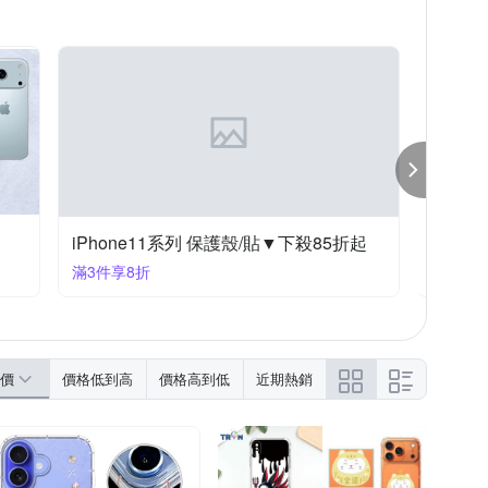
EISS 蔡司
反骨創意
其他品牌
寶藏閣
SONY X系列
X/XS
iPhone 15 Plus
moto全系列
OPPO Ａ系列
iPhone11系列 保護殼/貼▼下殺85折起
iPho
滿3件享8折
滿3件享
價
價格低到高
價格高到低
近期熱銷