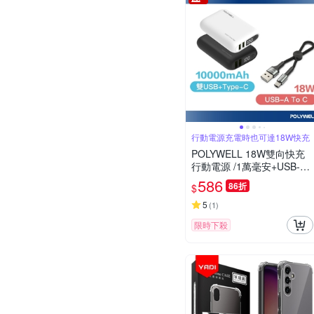
行動電源充電時也可達18W快充
POLYWELL 18W雙向快充
行動電源 /1萬毫安+USB-A
To C 極短快充線組
586
86折
$
5
(
1
)
限時下殺