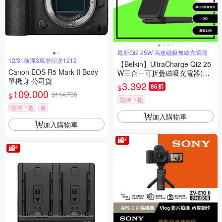
最新QI2 25W 高速磁吸無線充電器
12/31前滿3萬登記送1212
【Belkin】UltraCharge Qi2 25
Canon EOS R5 Mark II Body
W三合一可折疊磁吸充電器(WI
單機身 公司貨
Z036)
3,392
86折
$
109,000
$114,736
$
限時下殺
限時下殺
券
加入購物車
加入購物車