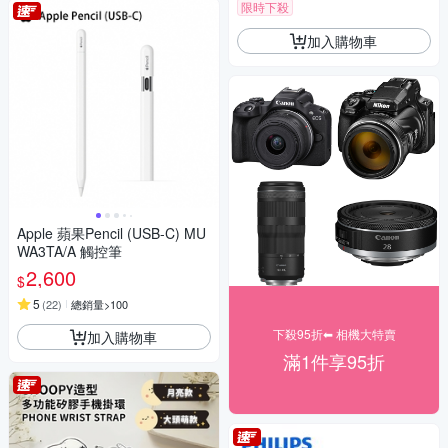
限時下殺
加入購物車
Apple 蘋果Pencil (USB-C) MU
WA3TA/A 觸控筆
2,600
$
5
(
22
)
總銷量>100
下殺95折⬅︎ 相機大特賣
加入購物車
滿1件享95折