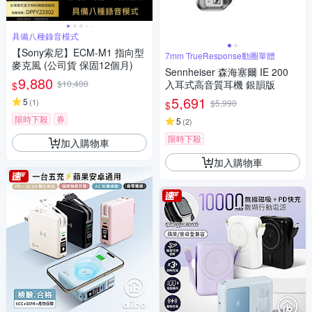
具備八種錄音模式
【Sony索尼】ECM-M1 指向型
7mm TrueResponse動圈單體
麥克風 (公司貨 保固12個月)
Sennheiser 森海塞爾 IE 200
9,880
$10,400
入耳式高音質耳機 銀韻版
$
5,691
5
(
1
)
$5,990
$
限時下殺
券
5
(
2
)
限時下殺
加入購物車
加入購物車