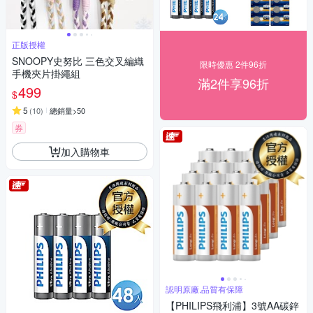
正版授權
SNOOPY史努比 三色交叉編織
限時優惠 2件96折
手機夾片掛繩組
滿2件享96折
499
$
5
(
10
)
總銷量>50
券
加入購物車
認明原廠,品質有保障
【PHILIPS飛利浦】3號AA碳鋅