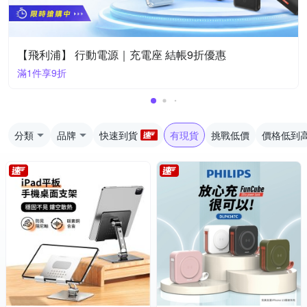
【飛利浦】 行動電源｜充電座 結帳9折優惠
滿1件享9折
分類
品牌
快速到貨
有現貨
挑戰低價
價格低到