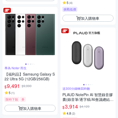
5
(
4
)
挑戰低價
加入購物車
專為 Noter 而生
【福利品】Samsung Galaxy S
22 Ultra 5G (12GB/256GB)
9,491
$9,990
$
送300分鐘轉寫時數
5
(
1
)
PLAUD NotePin AI 智慧錄音膠
囊(錄音筆/逐字稿/AI會議總結/
限時下殺
券
可穿戴)
3,914
$4,120
$
加入購物車
4.8
(
2
)