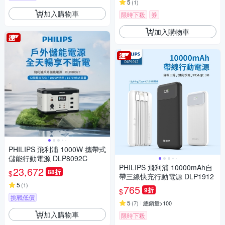
5
(
1
)
加入購物車
限時下殺
券
加入購物車
PHILIPS 飛利浦 1000W 攜帶式
儲能行動電源 DLP8092C
PHILIPS 飛利浦 10000mAh自
23,672
88折
$
帶三線快充行動電源 DLP1912
5
(
1
)
765
9折
$
挑戰低價
5
(
7
)
總銷量>100
加入購物車
限時下殺