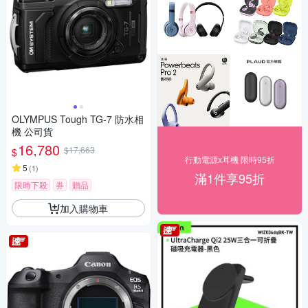
OLYMPUS Tough TG-7 防水相
機 公司貨
16,780
$17,663
$
行動電源x耳機 限時95折
5
(
1
)
滿1件享95折
限時下殺
券
贈品
加入購物車