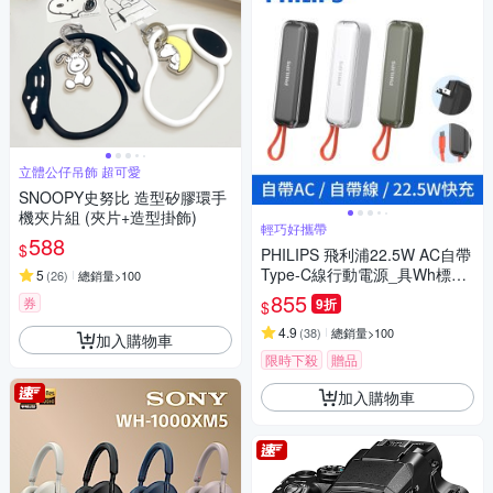
立體公仔吊飾 超可愛
SNOOPY史努比 造型矽膠環手
機夾片組 (夾片+造型掛飾)
輕巧好攜帶
588
$
PHILIPS 飛利浦22.5W AC自帶
Type-C線行動電源_具Wh標示
5
(
26
)
總銷量>100
DLP5201C
855
券
9折
$
4.9
(
38
)
總銷量>100
加入購物車
限時下殺
贈品
加入購物車