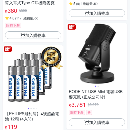
質入耳式Type C耳機附麥克風-
5
(
9
)
總銷量>50
TAE2146
380
$399
$
加入購物車
4.8
(
11
)
總銷量>50
限時下殺
加入購物車
RODE NT-USB Mini 電容USB
麥克風 (正成公司貨)
3,781
$3,979
$
限時下殺
券
【PHILIPS飛利浦】4號超鹼電
池 12顆 (4入*3)
加入購物車
119
$