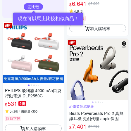
6,641
$6,990
$
去比較
4.8
(
6
)
限時下殺
加入購物車
PHILIPS 飛利浦 4900mAh口袋
行動電源 DLP2550C
531
9折
$
心率監測感應器
5
(
26
)
總銷量>300
Beats Powerbeats Pro 2 真無
線耳機 先創代理 apple保固
限時下殺
7,401
$7,790
$
加入購物車