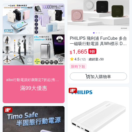
PHILIPS 飛利浦 FunCube 多合
一磁吸行動電源 具Wh標示 DL
P4348C
1,665
9折
$
4.5
(
12
)
總銷量>50
限時下殺
加入購物車
aibo行動電源好康限定7折起(售價已折)
滿99大優惠