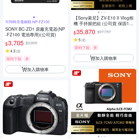
【Sony索尼】ZV-E10 II Vlog相
可同時充電兩顆 NP-FZ100
機 手持握把組 (公司貨 保固18
SONY BC-ZD1 原廠充電器(NP
+6個月)
35,870
$37,757
$
-FZ100 電池專用)(公司貨)
5
(
2
)
3,705
$3,900
$
限時下殺
券
4.3
(
2
)
加入購物車
限時下殺
券
加入購物車