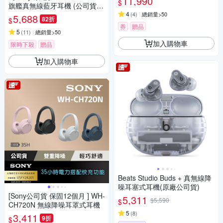
11,990
$
旗艦真無線藍牙耳機 (公司貨
保固12+6個月)
4
(
4
)
總銷量>50
5,688
82折
$
券
贈品
5
(
11
)
總銷量>50
加入購物車
限時下殺
贈品
加入購物車
Beats Studio Buds + 真無線降
噪耳塞式耳機(原廠公司貨)
[Sony公司貨 保固12個月 ] WH-
5,311
$5,590
$
CH720N 無線降噪耳罩式耳機
5
(
8
)
3,411
9折
$