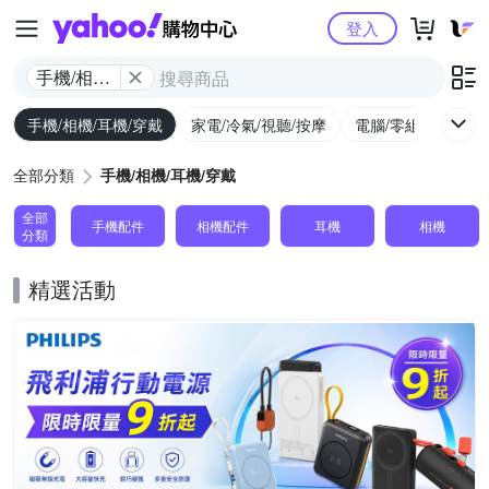
Yahoo購物中心
登入
手機/相機/
耳機/穿戴
手機/相機/耳機/穿戴
家電/冷氣/視聽/按摩
電腦/零組件/週邊/
全部分類
手機/相機/耳機/穿戴
全部
手機配件
相機配件
耳機
相機
分類
精選活動