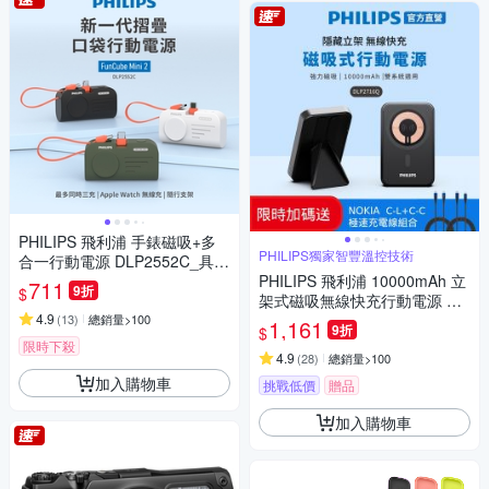
PHILIPS 飛利浦 手錶磁吸+多
PHILIPS獨家智豐溫控技術
合一行動電源 DLP2552C_具W
h標示(時時樂限定)
PHILIPS 飛利浦 10000mAh 立
711
9折
$
架式磁吸無線快充行動電源 DL
4.9
P2716Q
(
13
)
總銷量>100
1,161
9折
$
限時下殺
4.9
(
28
)
總銷量>100
加入購物車
挑戰低價
贈品
加入購物車