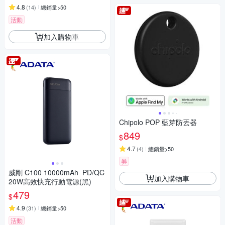
4.8
(
14
)
總銷量>50
活動
加入購物車
Chipolo POP 藍芽防丟器
849
$
4.7
(
4
)
總銷量>50
券
威剛 C100 10000mAh PD/QC
加入購物車
20W高效快充行動電源(黑)
479
$
4.9
(
31
)
總銷量>50
活動