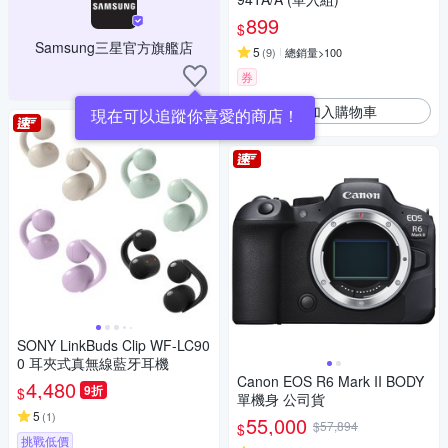
899
$
Samsung三星官方旗艦店
5
(
9
)
總銷量>100
券
加入購物車
現在可以追蹤你喜愛的商店！
SONY LinkBuds Clip WF-LC90
0 耳夾式真無線藍牙耳機
Canon EOS R6 Mark II BODY
4,480
9折
$
單機身 公司貨
5
(
1
)
55,000
$57,894
$
挑戰低價