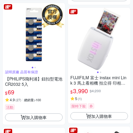
認明原廠 品質有保證
FUJIFILM 富士 instax mini Lin
【PHILIPS飛利浦】鈕扣型電池
k 3 馬上看相機 拍立得 印相機
CR2032 5入
公司貨
3,990
69
$4,200
$
$
5
(
1
)
4.9
(
27
)
總銷量>100
限時下殺
券
活動
加入購物車
加入購物車