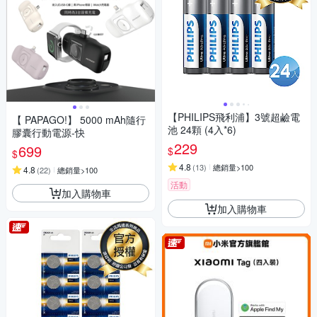
【PHILIPS飛利浦】3號超鹼電
【 PAPAGO!】 5000 mAh隨行
池 24顆 (4入*6)
膠囊行動電源-快
229
699
$
$
4.8
(
13
)
總銷量>100
4.8
(
22
)
總銷量>100
活動
加入購物車
加入購物車