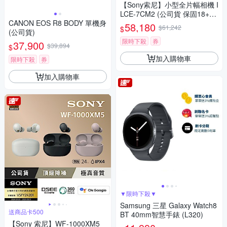
【Sony索尼】小型全片幅相機 I
LCE-7CM2 (公司貨 保固18+6
CANON EOS R8 BODY 單機身
個月)
58,180
$61,242
$
(公司貨)
限時下殺
券
37,900
$39,894
$
加入購物車
限時下殺
券
加入購物車
▼限時下殺▼
Samsung 三星 Galaxy Watch8
送商品卡500
BT 40mm智慧手錶 (L320)
【Sony 索尼】WF-1000XM5