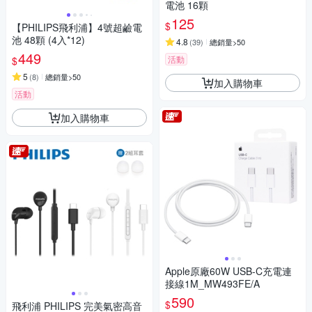
電池 16顆
125
$
【PHILIPS飛利浦】4號超鹼電
池 48顆 (4入*12)
4.8
(
39
)
總銷量>50
449
活動
$
5
(
8
)
總銷量>50
加入購物車
活動
加入購物車
Apple原廠60W USB-C充電連
接線1M_MW493FE/A
590
$
飛利浦 PHILIPS 完美氣密高音