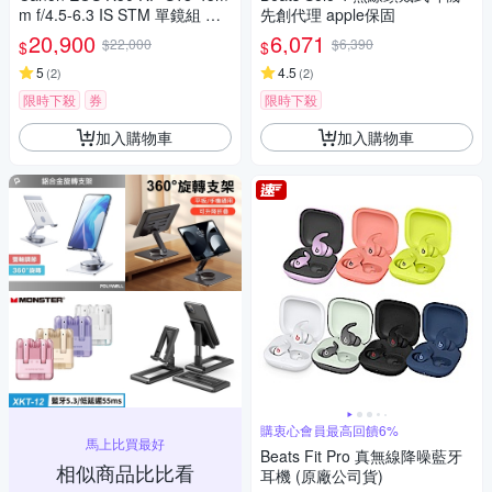
m f/4.5-6.3 IS STM 單鏡組 公
先創代理 apple保固
司貨
20,900
6,071
$22,000
$6,390
$
$
5
4.5
(
2
)
(
2
)
限時下殺
券
限時下殺
加入購物車
加入購物車
購衷心會員最高回饋6%
馬上比買最好
Beats Fit Pro 真無線降噪藍牙
相似商品比比看
耳機 (原廠公司貨)