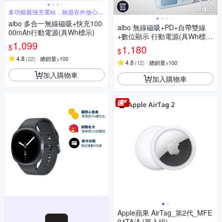
多功能最強充電站，旅遊在外放心娛
樂
aibo 多合一無線磁吸+快充100
aibo 無線磁吸+PD+自帶雙線
00mAh行動電源(具Wh標示)
+數位顯示 行動電源(具Wh標
1,099
示) AW100
$
1,180
$
4.8
(
22
)
總銷量>100
4.8
(
12
)
總銷量>100
加入購物車
加入購物車
Apple蘋果 AirTag_第2代_MFE
94TA/A (單入組)