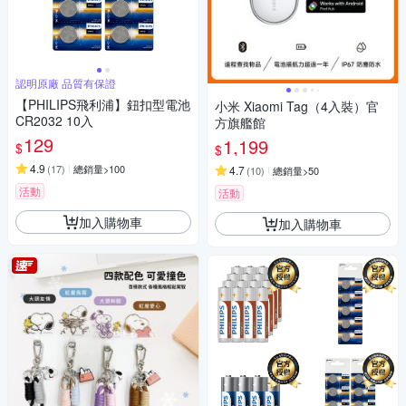
認明原廠 品質有保證
【PHILIPS飛利浦】鈕扣型電池
小米 Xiaomi Tag（4入裝）官
CR2032 10入
方旗艦館
129
1,199
$
$
4.9
(
17
)
總銷量>100
4.7
(
10
)
總銷量>50
活動
活動
加入購物車
加入購物車