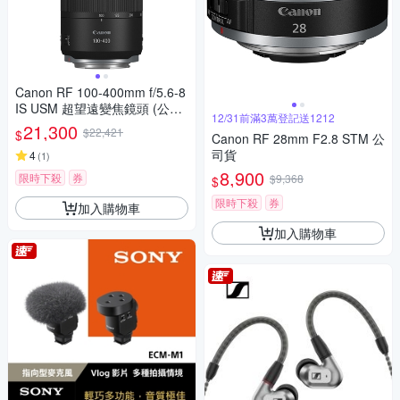
Canon RF 100-400mm f/5.6-8
IS USM 超望遠變焦鏡頭 (公司
12/31前滿3萬登記送1212
貨)
21,300
$22,421
$
Canon RF 28mm F2.8 STM 公
司貨
4
(
1
)
8,900
限時下殺
券
$9,368
$
限時下殺
券
加入購物車
加入購物車