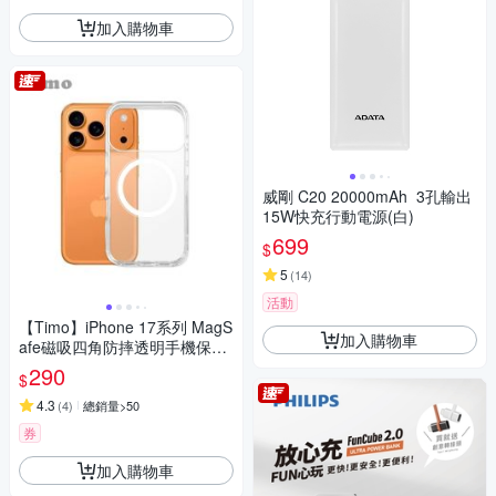
加入購物車
威剛 C20 20000mAh 3孔輸出
15W快充行動電源(白)
699
$
5
(
14
)
活動
【Timo】iPhone 17系列 MagS
加入購物車
afe磁吸四角防摔透明手機保護
殼套
290
$
4.3
(
4
)
總銷量>50
券
加入購物車