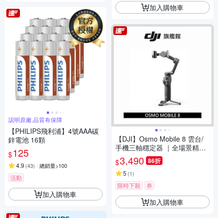
加入購物車
認明原廠,品質有保障
【PHILIPS飛利浦】4號AAA碳
【DJI】Osmo Mobile 8 雲台/
鋅電池 16顆
手機三軸穩定器 ｜全場景精準
125
$
跟拍｜內建延長桿腳架
3,490
86折
$
4.9
(
43
)
總銷量>100
5
(
1
)
活動
限時下殺
券
加入購物車
加入購物車