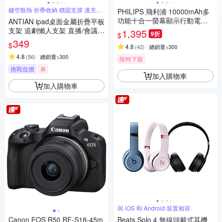
鏤空散熱 折疊收納 穩固支撐 邊充電
PHILIPS 飛利浦 10000mAh多
玩
功能十合一螢幕顯示行動電源
ANTIAN ipad桌面金屬折疊平板
DLP4347C
支架 追劇懶人支架 直播/會議
1,395
9折
$
平板架 手機支架 交換禮物
349
$
4.8
(
42
)
總銷量>300
4.8
(
56
)
總銷量>300
限時下殺
挑戰低價
券
加入購物車
加入購物車
與 iOS 和 Android 裝置相容
Canon EOS R50 RF-S18-45m
Beats Solo 4 無線頭戴式耳機