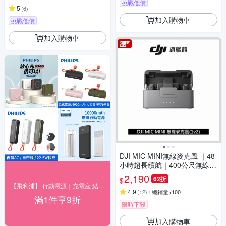
挑戰低價
5
(
6
)
加入購物車
挑戰低價
加入購物車
DJI MIC MINI無線麥克風 ｜48
小時超長續航｜400公尺無線傳
輸
2,190
62折
$
【飛利浦】 行動電源｜充電座 結帳9折優惠
4.9
(
12
)
總銷量>100
滿1件享9折
限時下殺
加入購物車