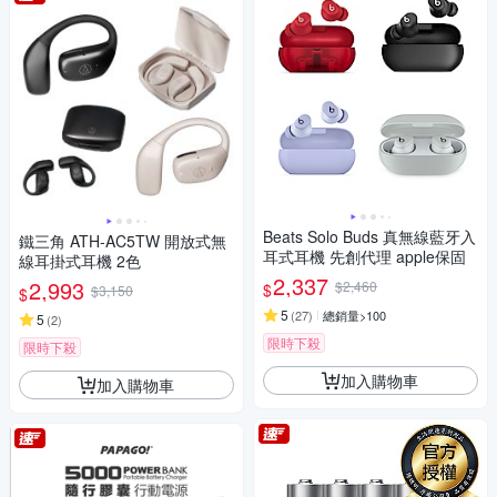
Beats Solo Buds 真無線藍牙入
鐵三角 ATH-AC5TW 開放式無
耳式耳機 先創代理 apple保固
線耳掛式耳機 2色
2,337
2,993
$2,460
$
$3,150
$
5
(
27
)
總銷量>100
5
(
2
)
限時下殺
限時下殺
加入購物車
加入購物車