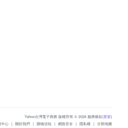
Yahoo台灣電子商務 版權所有 © 2026 服務條款(
更新
)
服中心
|
關於我們
|
購物須知
|
網路安全
|
隱私權
|
分類地圖