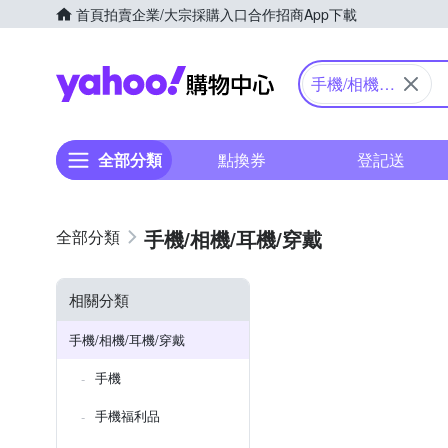
首頁
拍賣
企業/大宗採購入口
合作招商
App下載
Yahoo購物中心
手機/相機/
耳機/穿戴
全部分類
點換券
登記送
手機/相機/耳機/穿戴
相關分類
手機/相機/耳機/穿戴
手機
手機福利品