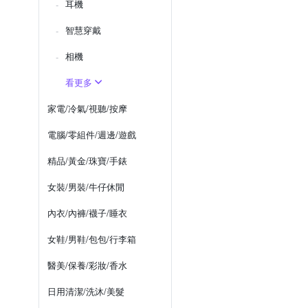
耳機
智慧穿戴
相機
看更多
家電/冷氣/視聽/按摩
電腦/零組件/週邊/遊戲
精品/黃金/珠寶/手錶
女裝/男裝/牛仔休閒
內衣/內褲/襪子/睡衣
女鞋/男鞋/包包/行李箱
醫美/保養/彩妝/香水
日用清潔/洗沐/美髮