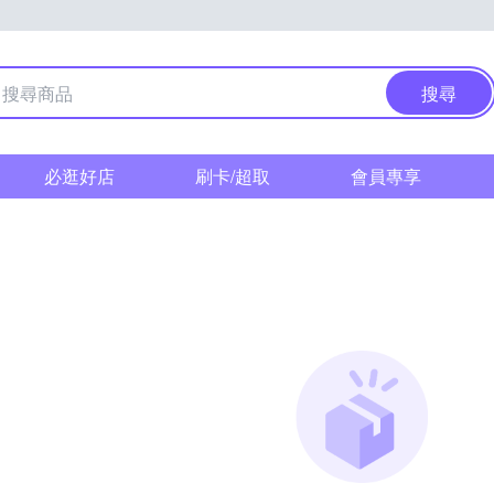
搜尋
必逛好店
刷卡/超取
會員專享