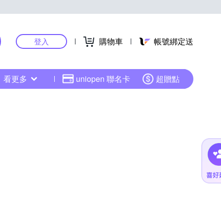
購物車
帳號綁定送
登入
看更多
uniopen 聯名卡
超贈點