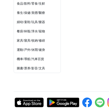
食品/飲料/零食/生鮮
養生/保健/美體/醫療
婦幼/童鞋/玩具/樂器
餐廚/杯瓶/淨水/寵物
家具/寢具/收納/修繕
運動/戶外/休閒/健身
機車/導航/汽車百貨
圖書/票券/影音/文具