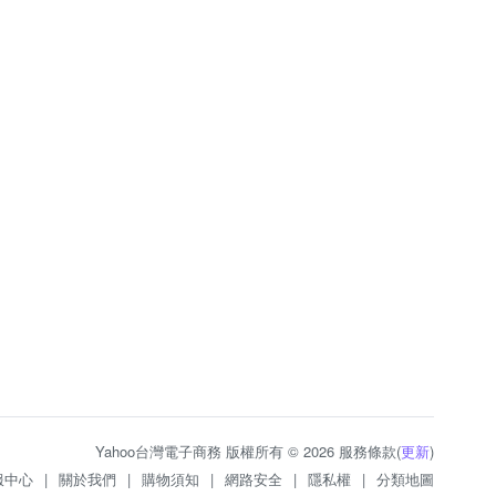
Yahoo台灣電子商務 版權所有 © 2026 服務條款(
更新
)
服中心
|
關於我們
|
購物須知
|
網路安全
|
隱私權
|
分類地圖