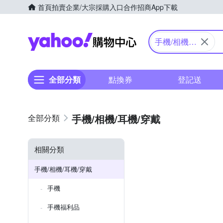
首頁
拍賣
企業/大宗採購入口
合作招商
App下載
Yahoo購物中心
手機/相機/
耳機/穿戴
全部分類
點換券
登記送
手機/相機/耳機/穿戴
相關分類
手機/相機/耳機/穿戴
手機
手機福利品