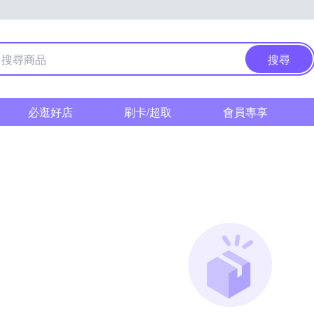
搜尋
必逛好店
刷卡/超取
會員專享