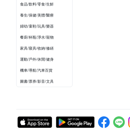
食品/飲料/零食/生鮮
養生/保健/美體/醫療
婦幼/童鞋/玩具/樂器
餐廚/杯瓶/淨水/寵物
家具/寢具/收納/修繕
運動/戶外/休閒/健身
機車/導航/汽車百貨
圖書/票券/影音/文具