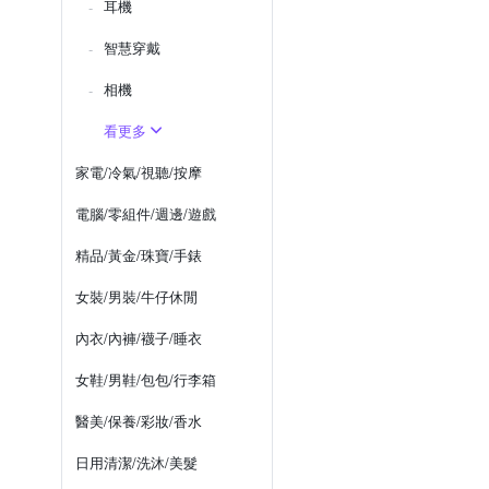
耳機
智慧穿戴
相機
看更多
家電/冷氣/視聽/按摩
電腦/零組件/週邊/遊戲
精品/黃金/珠寶/手錶
女裝/男裝/牛仔休閒
內衣/內褲/襪子/睡衣
女鞋/男鞋/包包/行李箱
醫美/保養/彩妝/香水
日用清潔/洗沐/美髮