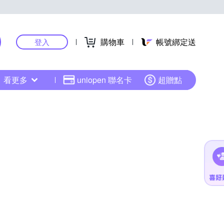
購物車
帳號綁定送
登入
看更多
uniopen 聯名卡
超贈點