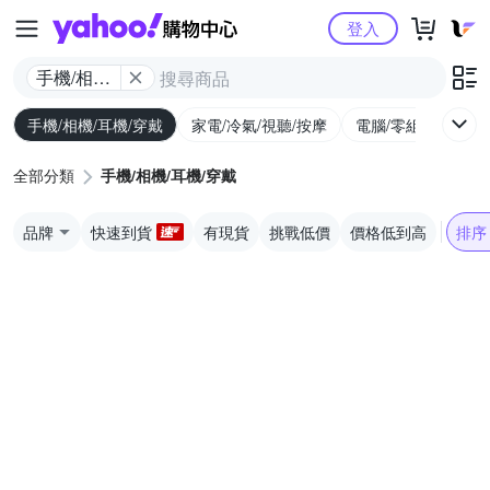
Yahoo購物中心
登入
手機/相機/
耳機/穿戴
手機/相機/耳機/穿戴
家電/冷氣/視聽/按摩
電腦/零組件/週邊/
全部分類
手機/相機/耳機/穿戴
品牌
快速到貨
有現貨
挑戰低價
價格低到高
排序