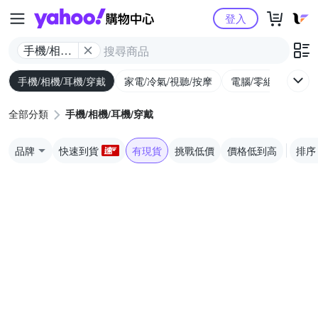
Yahoo購物中心
登入
手機/相機/
耳機/穿戴
手機/相機/耳機/穿戴
家電/冷氣/視聽/按摩
電腦/零組件/週邊/
全部分類
手機/相機/耳機/穿戴
品牌
快速到貨
有現貨
挑戰低價
價格低到高
排序