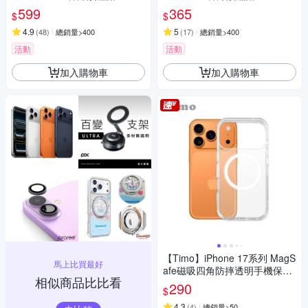
599
365
$
$
4.9
5
(
48
)
總銷量>400
(
17
)
總銷量>400
活動
活動
加入購物車
加入購物車
【Timo】iPhone 17系列 MagS
馬上比買最好
afe磁吸四角防摔透明手機保護
相似商品比比看
殼套
290
$
4.3
(
4
)
總銷量>50