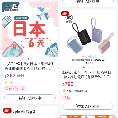
加入購物車
【AOTEX】6天日本上網卡4G
高速網路無限流量吃到飽日本S
亞果元素 VIONTA Q 輕巧款自
IM卡日本手機上網
362
$385
$
帶線行動電源 (有標示Wh/3C認
證/可上飛機)
5
790
(
1
)
$
限時下殺
券
5
(
5
)
總銷量>50
活動
加入購物車
加入購物車