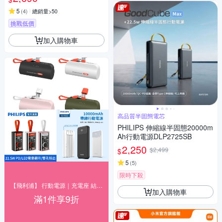
5
(
4
)
總銷量>50
挑戰低價
加入購物車
高品質半固態電芯
PHILIPS 伸縮線半固態20000m
Ah行動電源DLP2725SB
2,250
$2,499
$
5
(
5
)
限時下殺
【飛利浦】 行動電源｜充電座 結帳9折優惠
加入購物車
滿1件享9折