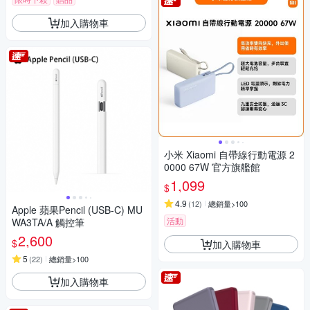
加入購物車
小米 Xiaomi 自帶線行動電源 2
0000 67W 官方旗艦館
1,099
$
4.9
(
12
)
總銷量>100
Apple 蘋果Pencil (USB-C) MU
活動
WA3TA/A 觸控筆
2,600
$
加入購物車
5
(
22
)
總銷量>100
加入購物車