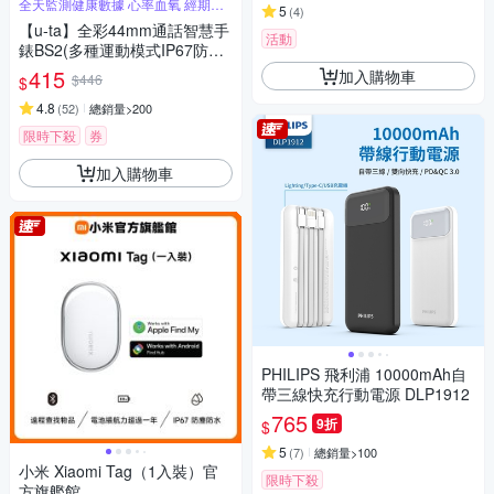
全天監測健康數據 心率血氧 經期睡
5
(
4
)
眠
【u-ta】全彩44mm通話智慧手
活動
錶BS2(多種運動模式IP67防水
手錶 手環 運動記錄必備)
415
加入購物車
$446
$
4.8
(
52
)
總銷量>200
限時下殺
券
加入購物車
PHILIPS 飛利浦 10000mAh自
帶三線快充行動電源 DLP1912
765
9折
$
5
(
7
)
總銷量>100
小米 Xiaomi Tag（1入裝）官
限時下殺
方旗艦館