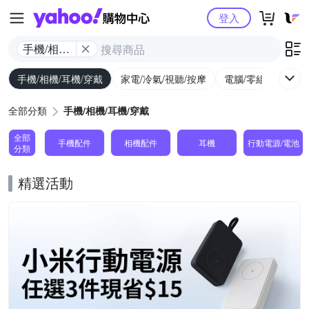
Yahoo購物中心
登入
手機/相機/
耳機/穿戴
手機/相機/耳機/穿戴
家電/冷氣/視聽/按摩
電腦/零組件/週邊/
全部分類
手機/相機/耳機/穿戴
全部
手機配件
相機配件
耳機
行動電源/電池
分類
精選活動