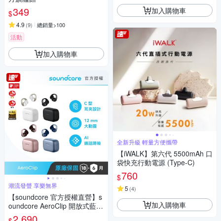
349
加入購物車
$
4.9
(
9
)
總銷量>100
活動
加入購物車
全新升級 輕量方便攜帶
【iWALK】第六代 5500mAh 口
袋快充行動電源 (Type-C)
760
$
潮流發聲 享樂無界
5
(
4
)
【soundcore 官方授權直營】s
加入購物車
oundcore AeroClip 開放式藍牙
耳夾耳機
2,690
$