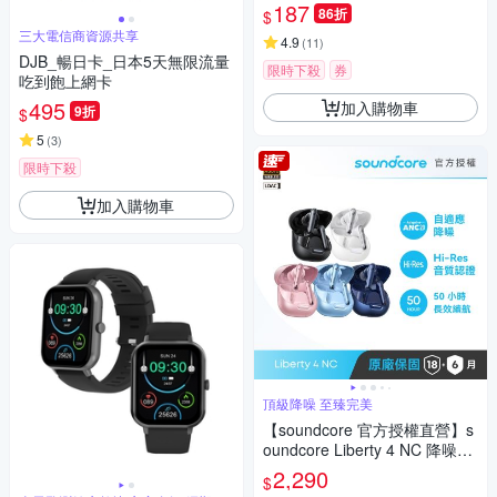
187
86折
$
三大電信商資源共享
4.9
(
11
)
DJB_暢日卡_日本5天無限流量
限時下殺
券
吃到飽上網卡
495
加入購物車
9折
$
5
(
3
)
限時下殺
加入購物車
頂級降噪 至臻完美
【soundcore 官方授權直營】s
oundcore Liberty 4 NC 降噪真
無線藍牙耳機
2,290
$