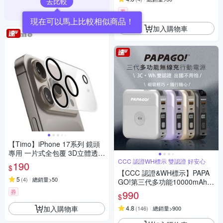
去比較
券
現在可以馬上比較相似商品！
加入購物車
【Timo】iPhone 17系列 鏡頭
專用 一片式全包覆 3D立體透明
高硬度抗刮保護貼
CCC 認證WH標示 雙認證 好安心
190
$
【CCC 認證&WH標示】PAPA
5
(
4
)
總銷量>50
GO!第三代多功能10000mAh可
分離式充電線行動電源BS-WL7
券
990
$
20-快
加入購物車
4.8
(
146
)
總銷量>900