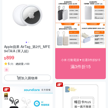
Apple蘋果 AirTag_第2代_MFE
94TA/A (單入組)
899
$
小米 行動電源▼任選3件折$15
5
(
9
)
總銷量>100
滿3件折15
券
加入購物車