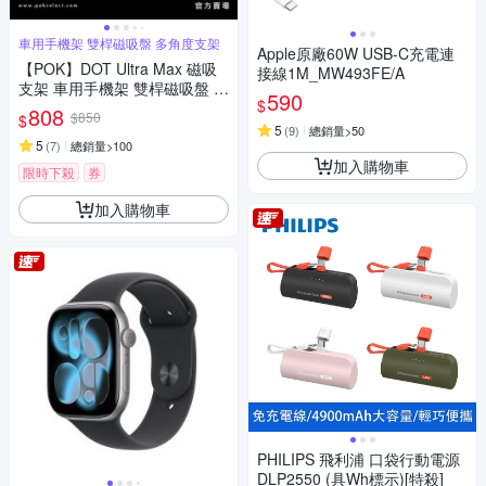
車用手機架 雙桿磁吸盤 多角度支架
Apple原廠60W USB-C充電連
【POK】DOT Ultra Max 磁吸
接線1M_MW493FE/A
支架 車用手機架 雙桿磁吸盤 多
590
$
角度支架
808
$850
$
5
(
9
)
總銷量>50
5
(
7
)
總銷量>100
加入購物車
限時下殺
券
加入購物車
PHILIPS 飛利浦 口袋行動電源
DLP2550 (具Wh標示)[特殺]