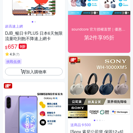
超高速上網
soundcore 官方授權直營｜優惠8折起
DJB_暢日卡PLUS 日本6天無限
第2件享95折
流量吃到飽不降速上網卡
657
9折
$
4.9
(
7
)
挑戰低價
加入購物車
送商品卡500
[Sony 索尼公司貨 保固12+6]