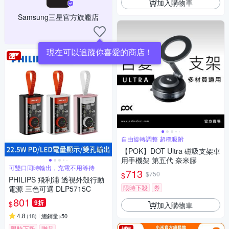
加入購物車
Samsung三星官方旗艦店
現在可以追蹤你喜愛的商店！
自由旋轉調整 超穩吸附
【POK】DOT Ultra 磁吸支架車
用手機架 第五代 奈米膠
可雙口同時輸出，充電不用等待
713
$750
$
PHILIPS 飛利浦 透視外殼行動
限時下殺
券
電源 三色可選 DLP5715C
801
9折
$
加入購物車
4.8
(
18
)
總銷量>50
限時下殺
贈品