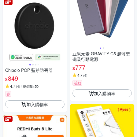
亞果元素 GRAVITY C5 超薄型
磁吸行動電源
777
$
Chipolo POP 藍芽防丟器
4.7
(
6
)
849
$
活動
4.7
(
4
)
總銷量>50
加入購物車
券
加入購物車