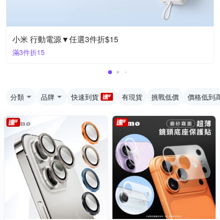
小米 行動電源▼任選3件折$15
滿3件折15
分類
品牌
快速到貨
有現貨
挑戰低價
價格低到