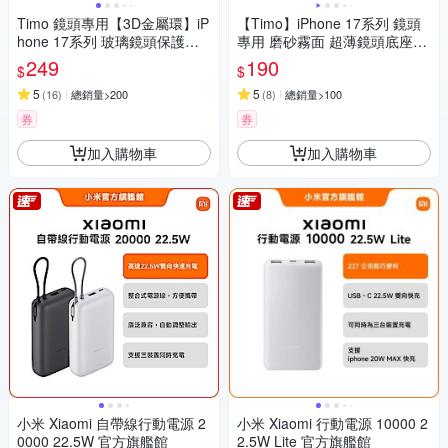
Timo 鏡頭專用【3D金屬環】iP
【Timo】iPhone 17系列 鏡頭
hone 17系列 玻璃鏡頭保護貼
專用 磨砂霧面 超薄鏡頭底座保
膜
護貼
249
190
$
$
5
5
(
16
)
總銷量>200
(
8
)
總銷量>100
券
券
加入購物車
加入購物車
小米 Xiaomi 自帶線行動電源 2
小米 Xiaomi 行動電源 10000 2
0000 22.5W 官方旗艦館
2.5W Lite 官方旗艦館