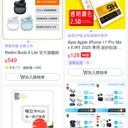
超高CP值 好貼滑順不割手
Ayss Apple iPhone 17 Pro Ma
降噪升級 全新上市
x 6.9吋 2025 專用 超好貼玻璃
Redmi Buds 8 Lite 官方旗艦館
保護貼
128
86折
$
549
$
挑戰低價
券
4.9
(
77
)
總銷量>1000
加入購物車
加入購物車