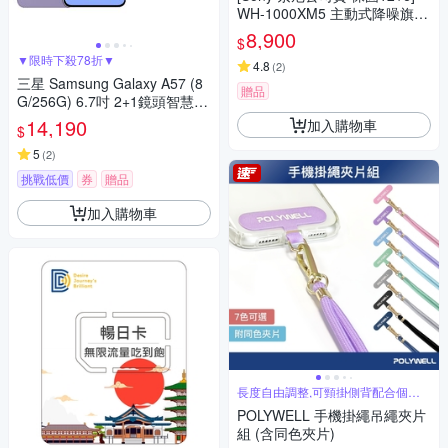
WH-1000XM5 主動式降噪旗艦
藍牙耳機(頂級降噪 /極真音質/
8,900
$
配戴舒適)
▼限時下殺78折▼
4.8
(
2
)
三星 Samsung Galaxy A57 (8
贈品
G/256G) 6.7吋 2+1鏡頭智慧手
機
14,190
加入購物車
$
5
(
2
)
挑戰低價
券
贈品
加入購物車
長度自由調整,可頸掛側背配合個人
使用習慣
POLYWELL 手機掛繩吊繩夾片
組 (含同色夾片)