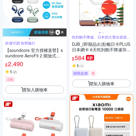
吃到飽不降速、日本四大電信資源共
享
舒適可調 智慧隨行
DJB_(即期品出清)暢日卡PLUS
日本網卡 6天吃到飽不降速SIM
【soundcore 官方授權直營】s
卡
oundcore AeroFit 2 開放式藍
584
8折
$
牙耳機
2,490
$
5
(
1
)
5
(
2
)
挑戰低價
券
活動
加入購物車
加入購物車