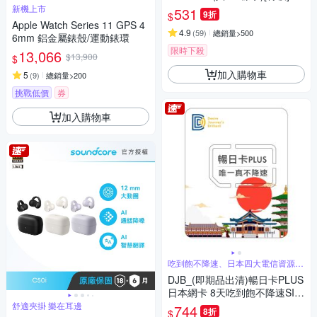
新機上市
531
9折
$
Apple Watch Series 11 GPS 4
4.9
(
59
)
總銷量>500
6mm 鋁金屬錶殼/運動錶環
限時下殺
13,066
$13,900
$
加入購物車
5
(
9
)
總銷量>200
挑戰低價
券
加入購物車
吃到飽不降速、日本四大電信資源共
享
DJB_(即期品出清)暢日卡PLUS
日本網卡 8天吃到飽不降速SIM
卡
舒適夾掛 樂在耳邊
744
8折
$