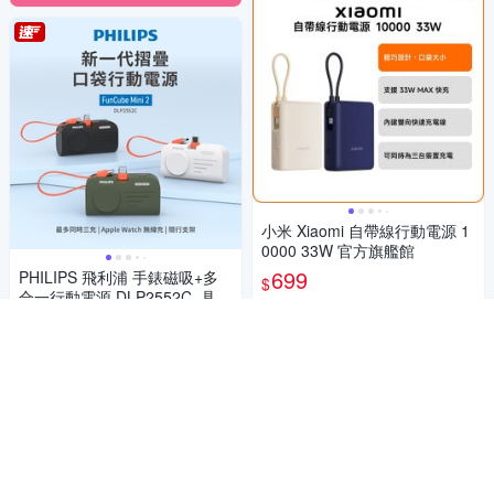
小米 Xiaomi 自帶線行動電源 1
0000 33W 官方旗艦館
699
PHILIPS 飛利浦 手錶磁吸+多
$
合一行動電源 DLP2552C_具W
總銷量>50
h標示(時時樂限定)
711
9折
$
活動
4.9
(
13
)
總銷量>100
加入購物車
限時下殺
加入購物車