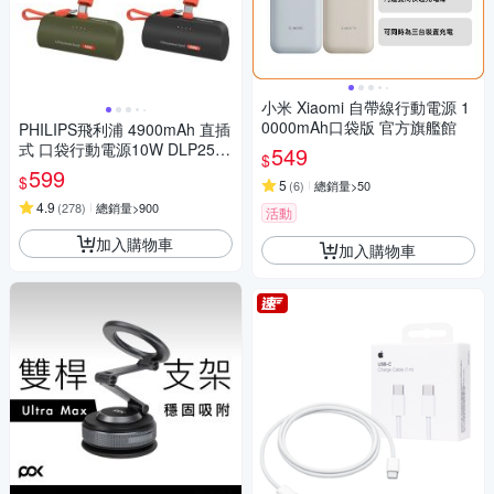
小米 Xiaomi 自帶線行動電源 1
0000mAh口袋版 官方旗艦館
PHILIPS飛利浦 4900mAh 直插
式 口袋行動電源10W DLP2550
549
$
17.88Wh_具Wh標示
599
$
5
(
6
)
總銷量>50
4.9
(
278
)
總銷量>900
活動
加入購物車
加入購物車