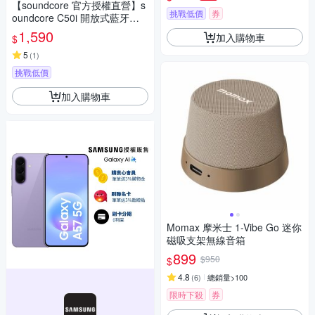
【soundcore 官方授權直營】s
挑戰低價
券
oundcore C50i 開放式藍牙耳
夾耳機
1,590
加入購物車
$
5
(
1
)
挑戰低價
加入購物車
Momax 摩米士 1-Vibe Go 迷你
磁吸支架無線音箱
899
$950
$
4.8
(
6
)
總銷量>100
限時下殺
券