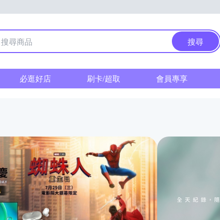
搜尋
必逛好店
刷卡/超取
會員專享