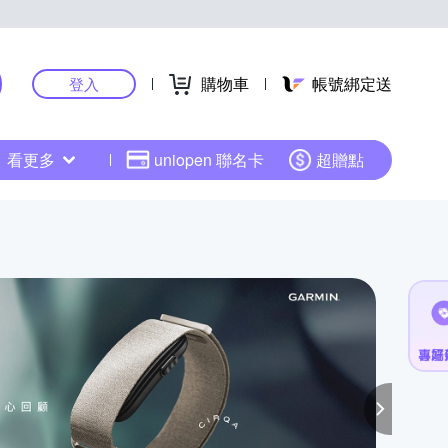
購物車
帳號綁定送
登入
看更多
uniopen 聯名卡
超贈點