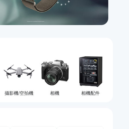
攝影機/空拍機
相機
相機配件