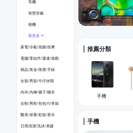
耳機
智慧穿戴
相機
看更多
家電/冷氣/視聽/按摩
推薦分類
電腦/零組件/週邊/遊戲
精品/黃金/珠寶/手錶
女裝/男裝/牛仔休閒
內衣/內褲/襪子/睡衣
手機
女鞋/男鞋/包包/行李箱
醫美/保養/彩妝/香水
手機
的優惠推薦
日用清潔/洗沐/美髮