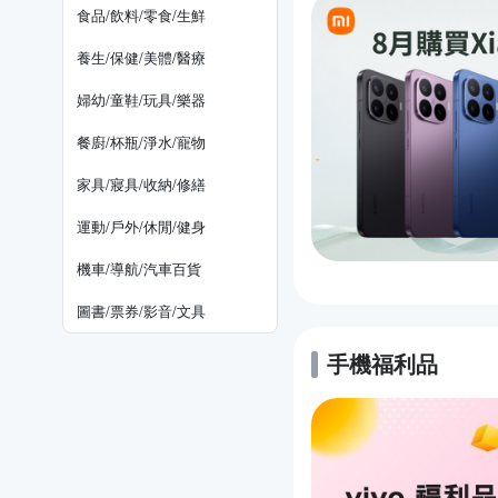
食品/飲料/零食/生鮮
養生/保健/美體/醫療
婦幼/童鞋/玩具/樂器
餐廚/杯瓶/淨水/寵物
家具/寢具/收納/修繕
運動/戶外/休閒/健身
機車/導航/汽車百貨
圖書/票券/影音/文具
手機福利品
的優