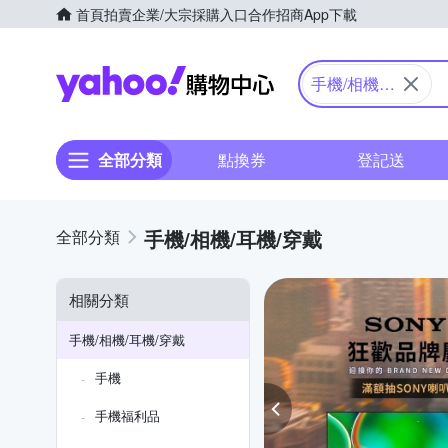
首頁
拍賣
企業/大宗採購入口
合作招商
App下載
Yahoo購物中心
手機/相機/
耳機/穿戴
全部分類
點換券
登記送
手機/相機/耳機/穿戴
相關分類
手機/相機/耳機/穿戴
手機
手機福利品