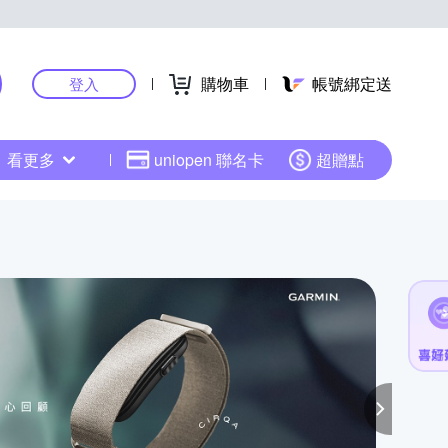
購物車
帳號綁定送
登入
看更多
uniopen 聯名卡
超贈點