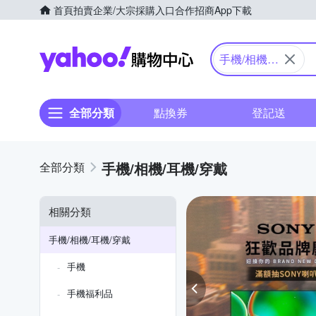
首頁
拍賣
企業/大宗採購入口
合作招商
App下載
Yahoo購物中心
手機/相機/
耳機/穿戴
全部分類
點換券
登記送
手機/相機/耳機/穿戴
相關分類
手機/相機/耳機/穿戴
手機
手機福利品