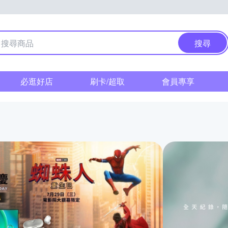
搜尋
必逛好店
刷卡/超取
會員專享