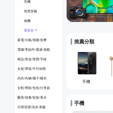
耳機
智慧穿戴
相機
看更多
家電/冷氣/視聽/按摩
推薦分類
電腦/零組件/週邊/遊戲
精品/黃金/珠寶/手錶
女裝/男裝/牛仔休閒
內衣/內褲/襪子/睡衣
手機
女鞋/男鞋/包包/行李箱
醫美/保養/彩妝/香水
手機
的優惠推薦
日用清潔/洗沐/美髮