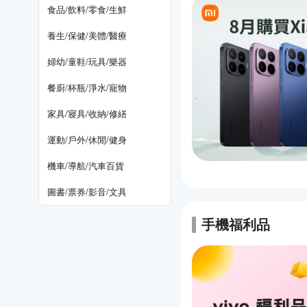
食品/飲料/零食/生鮮
養生/保健/美體/醫療
婦幼/童鞋/玩具/樂器
餐廚/杯瓶/淨水/寵物
家具/寢具/收納/修繕
運動/戶外/休閒/健身
機車/導航/汽車百貨
圖書/票券/影音/文具
手機福利品
的優