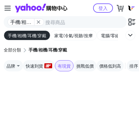
Yahoo購物中心
登入
手機/相機/
耳機/穿戴
手機/相機/耳機/穿戴
家電/冷氣/視聽/按摩
電腦/零組件/週邊/
全部分類
手機/相機/耳機/穿戴
品牌
快速到貨
有現貨
挑戰低價
價格低到高
排序