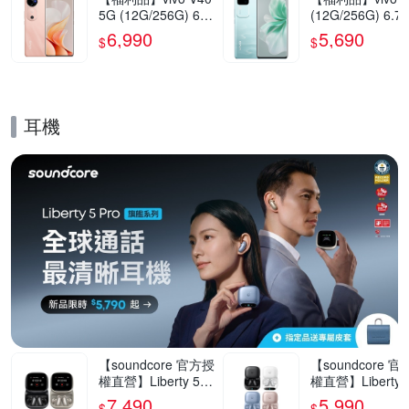
5G (12G/256G) 6.7
(12G/256G) 6.7
8吋智慧型手機(9成
5G智慧型手機(9
6,990
5,690
$
$
新)
新)
耳機
的優惠推薦活動
【soundcore 官方授
【soundcore 
權直營】Liberty 5 P
權直營】Liberty 5
ro Max AI降噪真無
ro AI降噪真無線
7,490
5,990
$
$