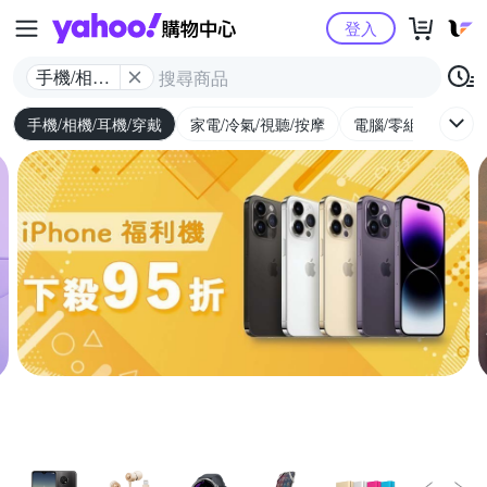
Yahoo購物中心
登入
手機/相機/
耳機/穿戴
手機/相機/耳機/穿戴
家電/冷氣/視聽/按摩
電腦/零組件/週邊/