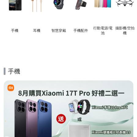
行動電源/電
攝影機/空拍
手機
耳機
智慧穿戴
手機配件
池
機
手機
的優惠推薦活動