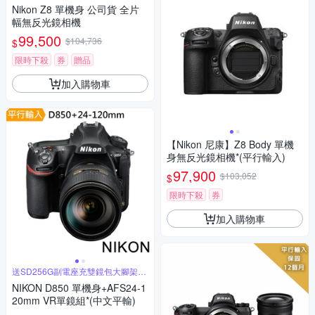
好禮
Nikon Z8 單機身 公司貨 全片
幅無反光鏡相機
99,500
$104,736
$
限時下殺
券
贈品
加入購物車
【Nikon 尼康】Z8 Body 單機
身無反光鏡相機*(平行輸入)
97,900
$103,052
$
限時下殺
券
加入購物車
送SD256G副電座充雙鏡包大腳架豪
華組
NIKON D850 單機身+AFS24-1
20mm VR單鏡組*(中文平輸)