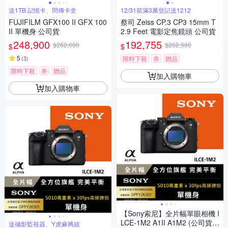
送1TB 記憶卡、閃傳卡盒
12/31前滿3萬登記送1212
FUJIFILM GFX100 II GFX 100
蔡司 Zeiss CP.3 CP3 15mm T
II 單機身 公司貨
2.9 Feet 電影定焦鏡頭 公司貨
248,900
192,755
$262,000
$202,900
$
$
5
(
3
)
限時下殺
券
贈品
限時下殺
券
贈品
加入購物車
加入購物車
【Sony索尼】全片幅單眼相機 I
LCE-1M2 A1II A1M2 (公司貨
送攝影監視器、Y虎麻將組