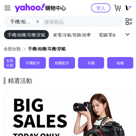
Yahoo購物中心
登入
手機/相機/
耳機/穿戴
手機/相機/耳機/穿戴
家電/冷氣/視聽/按摩
電腦/零組件/週邊/
全部分類
手機/相機/耳機/穿戴
全部
手機配件
相機配件
耳機
相機
分類
精選活動