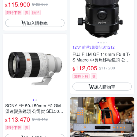
m G (*(中文平輸)
115,900
$122,000
$
限時下殺
券
贈品
加入購物車
12/31前滿3萬登記送1212
FUJIFILM GF 110mm F5.6 T/
S Macro 中長焦移軸鏡頭 公司
貨
112,005
$117,900
$
限時下殺
券
加入購物車
SONY FE 50-150mm F2 GM
望遠變焦鏡頭 公司貨 SEL5015
0GM
113,470
$119,442
$
限時下殺
券