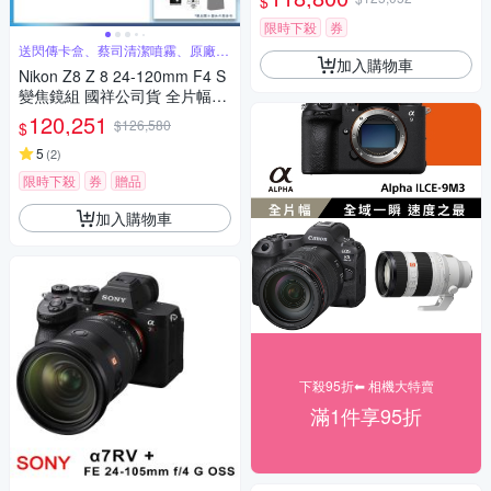
$
限時下殺
券
送閃傳卡盒、蔡司清潔噴霧、原廠提
加入購物車
袋等好禮
Nikon Z8 Z 8 24-120mm F4 S
變焦鏡組 國祥公司貨 全片幅無
反光鏡相機
120,251
$126,580
$
5
(
2
)
限時下殺
券
贈品
加入購物車
下殺95折⬅︎ 相機大特賣
滿1件享95折