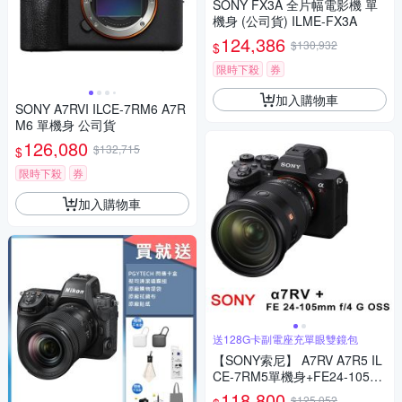
SONY FX3A 全片幅電影機 單
機身 (公司貨) ILME-FX3A
124,386
$130,932
$
限時下殺
券
加入購物車
SONY A7RVI ILCE-7RM6 A7R
M6 單機身 公司貨
126,080
$132,715
$
限時下殺
券
加入購物車
送128G卡副電座充單眼雙鏡包
【SONY索尼】 A7RV A7R5 IL
CE-7RM5單機身+FE24-105m
m G (*(中文平輸)
118,800
$125,052