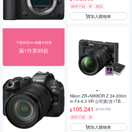
限時下殺
券
贈品
加入購物車
下殺95折⬅︎ 相機大特賣
滿1件享95折
Nikon ZR+NIKKOR Z 24-200m
m F4-6.3 VR 公司貨(含1TB高
速讀寫記憶卡+雙槽讀卡機)
105,241
$110,780
$
限時下殺
券
加入購物車