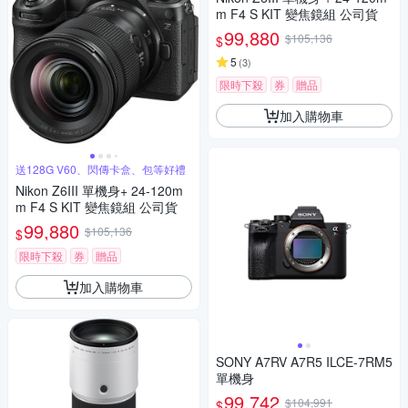
m F4 S KIT 變焦鏡組 公司貨
99,880
$105,136
$
5
(
3
)
限時下殺
券
贈品
加入購物車
送128G V60、閃傳卡盒、包等好禮
Nikon Z6III 單機身+ 24-120m
m F4 S KIT 變焦鏡組 公司貨
99,880
$105,136
$
限時下殺
券
贈品
加入購物車
SONY A7RV A7R5 ILCE-7RM5
單機身
99,742
$104,991
$