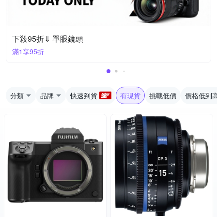
下殺95折⇓ 單眼鏡頭
滿1享95折
分類
品牌
快速到貨
有現貨
挑戰低價
價格低到