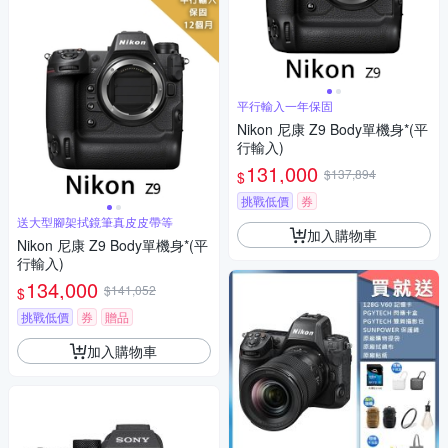
平行輸入一年保固
Nikon 尼康 Z9 Body單機身*(平
行輸入)
131,000
$137,894
$
挑戰低價
券
送大型腳架拭鏡筆真皮皮帶等
加入購物車
Nikon 尼康 Z9 Body單機身*(平
行輸入)
134,000
$141,052
$
挑戰低價
券
贈品
加入購物車