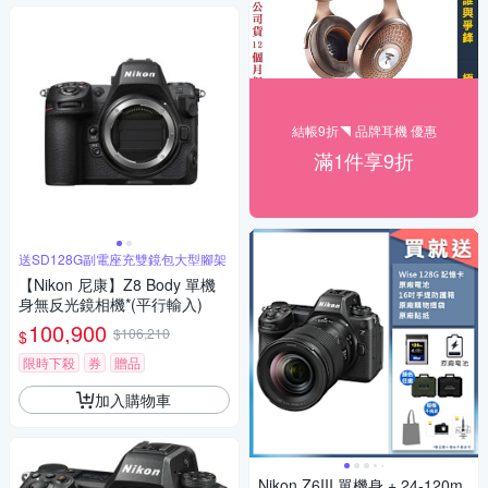
結帳9折◥ 品牌耳機 優惠
滿1件享9折
送SD128G副電座充雙鏡包大型腳架
【Nikon 尼康】Z8 Body 單機
身無反光鏡相機*(平行輸入)
100,900
$106,210
$
限時下殺
券
贈品
加入購物車
Nikon Z6III 單機身 + 24-120m