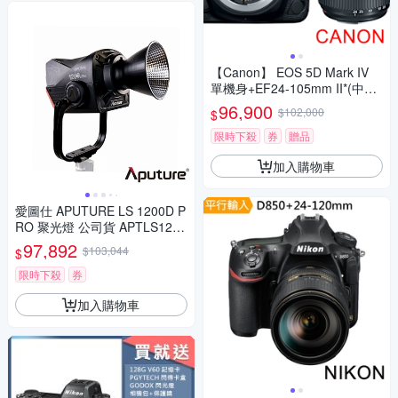
【Canon】 EOS 5D Mark IV
單機身+EF24-105mm II*(中文
平輸)
96,900
$102,000
$
限時下殺
券
贈品
加入購物車
愛圖仕 APUTURE LS 1200D P
RO 聚光燈 公司貨 APTLS1200
DPRO
97,892
$103,044
$
限時下殺
券
加入購物車