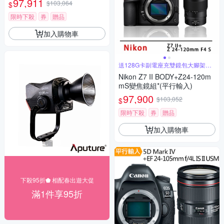
97,911
$103,064
$
限時下殺
券
贈品
加入購物車
送128G卡副電座充雙鏡包大腳架全
配
Nikon Z7 II BODY+Z24-120m
mS變焦鏡組*(平行輸入)
97,900
$103,052
$
限時下殺
券
贈品
加入購物車
下殺95折⬟ 相配春出遊大促
滿1件享95折