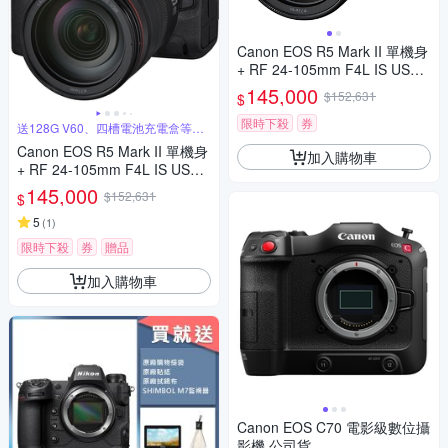
Canon EOS R5 Mark II 單機身
+ RF 24-105mm F4L IS USM
變焦鏡組 公司貨
145,000
$152,631
$
限時下殺
券
送128G V60、四槽電池充電盒等好
禮
Canon EOS R5 Mark II 單機身
加入購物車
+ RF 24-105mm F4L IS USM
變焦鏡組 公司貨
145,000
$152,631
$
5
(
1
)
限時下殺
券
贈品
加入購物車
Canon EOS C70 電影級數位攝
影機 公司貨