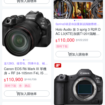
加入購物車
Spring3就是你該重新認識聽覺標準
的
Holo Audio 泉 3 sprig 3 R2R D
AC L3(KTE)加購T1201隔離變
壓器 解碼 USB 高端 頂級 發燒
110,000
$122,222
$
三年保固
限時下殺
加入購物車
送128G、後背包、閃傳卡盒、補光
燈
Canon EOS R6 Mark III 單機
身 + RF 24-105mm F4L IS US
M 鏡頭 公司貨
110,900
$116,736
$
限時下殺
券
贈品
加入購物車