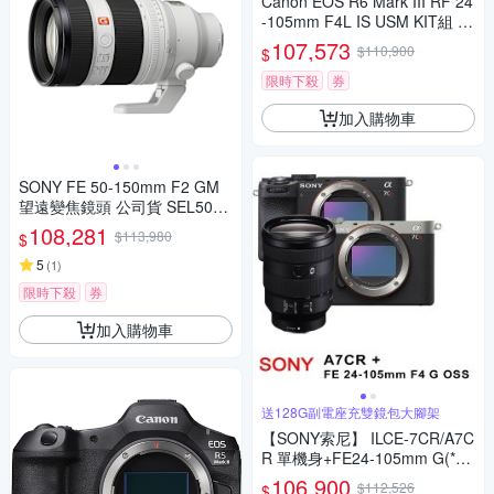
Canon EOS R6 Mark III RF 24
-105mm F4L IS USM KIT組 R
6M3(公司貨)
107,573
$110,900
$
限時下殺
券
加入購物車
SONY FE 50-150mm F2 GM
望遠變焦鏡頭 公司貨 SEL5015
0GM
108,281
$113,980
$
5
(
1
)
限時下殺
券
加入購物車
送128G副電座充雙鏡包大腳架
【SONY索尼】 ILCE-7CR/A7C
R 單機身+FE24-105mm G(*
(中文平輸)
106,900
$112,526
$