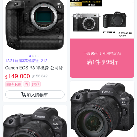
下殺95折⇓ 相機指定品
滿1件享95折
12/31前滿3萬登記送1212
Canon EOS R3 單機身 公司貨
149,000
$156,842
$
限時下殺
券
贈品
加入購物車