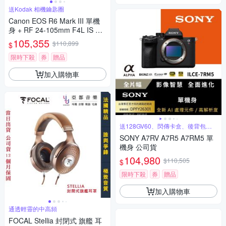
送Kodak 相機鑰匙圈
Canon EOS R6 Mark III 單機
身 + RF 24-105mm F4L IS US
M 鏡頭 公司貨
105,355
$110,899
$
限時下殺
券
贈品
加入購物車
送128GV60、閃傳卡盒、後背包等
好禮
SONY A7RV A7R5 A7RM5 單
機身 公司貨
104,980
$110,505
$
限時下殺
券
贈品
加入購物車
通透輕靈的中高頻
FOCAL Stellia 封閉式 旗艦 耳