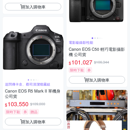
加入購物車
電影級錄影性能
Canon EOS C50 輕巧電影攝影
機 公司貨
101,027
$106,344
$
限時下殺
券
加入購物車
送閃傳卡盒、蔡司清潔噴霧組
Canon EOS R5 Mark II 單機身
公司貨
103,550
$109,000
$
限時下殺
券
贈品
加入購物車