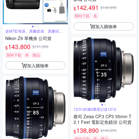
142,491
$149,990
$
限時下殺
券
加入購物車
送M7監視器、原廠提袋、原廠拭鏡
布
Nikon Z9 單機身 公司貨
143,800
$151,368
$
限時下殺
券
贈品
加入購物車
12/31前滿3萬登記送1212
蔡司 Zeiss CP.3 CP3 35mm T
2.1 Feet 電影定焦鏡頭 公司貨
138,890
$146,200
$
限時下殺
券
贈品