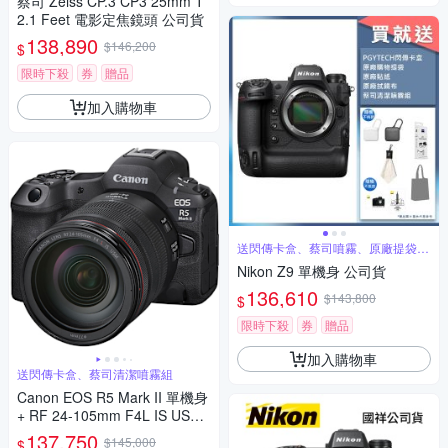
蔡司 Zeiss CP.3 CP3 25mm T
2.1 Feet 電影定焦鏡頭 公司貨
138,890
$146,200
$
限時下殺
券
贈品
加入購物車
送閃傳卡盒、蔡司噴霧、原廠提袋、
原廠貼紙
Nikon Z9 單機身 公司貨
136,610
$143,800
$
限時下殺
券
贈品
加入購物車
送閃傳卡盒、蔡司清潔噴霧組
Canon EOS R5 Mark II 單機身
+ RF 24-105mm F4L IS USM
變焦鏡組 公司貨
137,750
$145,000
$