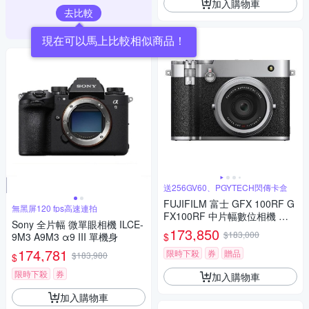
加入購物車
去比較
現在可以馬上比較相似商品！
送256GV60、PGYTECH閃傳卡盒
FUJIFILM 富士 GFX 100RF G
無黑屏120 fps高速連拍
FX100RF 中片幅數位相機 公
Sony 全片幅 微單眼相機 ILCE-
司貨
173,850
$183,000
$
9M3 A9M3 α9 III 單機身
174,781
限時下殺
券
贈品
$183,980
$
限時下殺
券
加入購物車
加入購物車