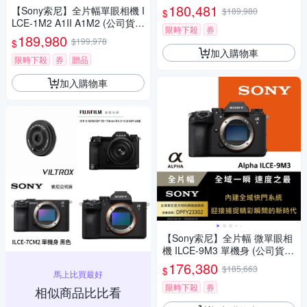
保固18+6個月)
180,481
【Sony索尼】全片幅單眼相機 I
$189,980
$
LCE-1M2 A1II A1M2 (公司貨
限時下殺
券
保固18+6個月)
189,980
$199,978
$
加入購物車
限時下殺
券
贈品
加入購物車
【Sony索尼】全片幅 微單眼相
機 ILCE-9M3 單機身 (公司貨
保固18+6個月)
176,380
$185,663
$
馬上比買最好
限時下殺
券
相似商品比比看