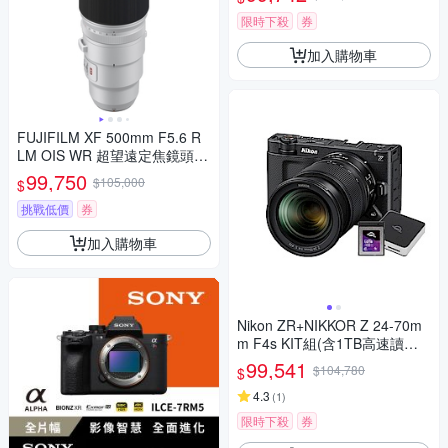
限時下殺
券
加入購物車
FUJIFILM XF 500mm F5.6 R
LM OIS WR 超望遠定焦鏡頭
公司貨
99,750
$105,000
$
挑戰低價
券
加入購物車
Nikon ZR+NIKKOR Z 24-70m
m F4s KIT組(含1TB高速讀寫
記憶卡+雙槽讀卡機)
99,541
$104,780
$
4.3
(
1
)
限時下殺
券