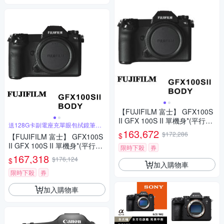
【FUJIFILM 富士】 GFX100S
II GFX 100S II 單機身*(平行輸
送128G卡副電座充單眼包拭鏡筆背
入)
帶
163,672
$172,286
$
【FUJIFILM 富士】 GFX100S
II GFX 100S II 單機身*(平行輸
限時下殺
券
入)
167,318
$176,124
$
加入購物車
限時下殺
券
加入購物車