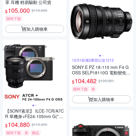
罩 耳機 輕易驅動 公司貨
105,000
$116,666
$
限時下殺
加入購物車
12/31前滿3萬登記送1212
SONY E PZ 18-110 mm F4 G
OSS SELP18110G 電動變焦鏡
頭 公司貨
104,482
$109,981
$
限時下殺
券
加入購物車
【SONY索尼】 ILCE-7CR/A7C
R 單機身+FE24-105mm G(*
(中文平輸)
104,880
$110,400
$
限時下殺
券
贈品