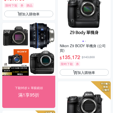
限時下殺
券
贈品
加入購物車
Nikon Z9 BODY 單機身 (公司
貨)
135,172
$143,800
$
限時下殺
券
加入購物車
下殺95折⇓ 單眼鏡頭
滿1享95折