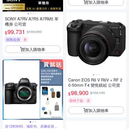
加入購物車
SONY A7RV A7R5 A7RM5 單
機身 公司貨
99,731
$104,980
$
挑戰低價
券
加入購物車
Canon EOS R6 V R6V + RF 2
0-50mm F4 變焦鏡組 公司貨
98,900
$104,105
$
限時下殺
券
加入購物車
送128GV60、攝影包、原廠提袋等