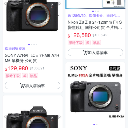
送128GV60、閃傳卡盒、攝影包等
好禮
Nikon Z8 Z 8 24-120mm F4 S
變焦鏡組 國祥公司貨 全片幅無
反光鏡相機
126,580
$133,242
$
限時下殺
券
贈品
送攝影監視器
加入購物車
SONY A7RVI ILCE-7RM6 A7R
M6 單機身 公司貨
129,980
$136,821
$
限時下殺
券
贈品
加入購物車