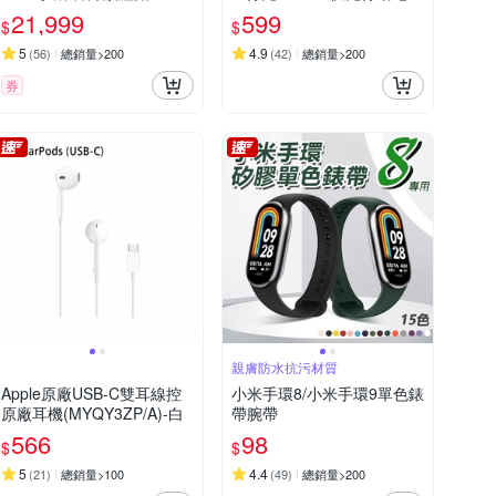
iPhone Android 黑/白/金/紫
21,999
599
$
$
5
4.9
(
56
)
總銷量>200
(
42
)
總銷量>200
券
親膚防水抗污材質
Apple原廠USB-C雙耳線控
小米手環8/小米手環9單色錶
原廠耳機(MYQY3ZP/A)-白
帶腕帶
566
98
$
$
5
4.4
(
21
)
總銷量>100
(
49
)
總銷量>200