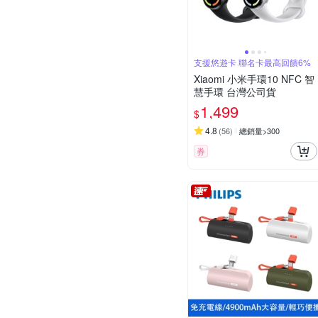
支援悠遊卡 聯名卡最高回饋6%
Xiaomi 小米手環10 NFC 智
慧手環 台灣公司貨
1,499
$
4.8
(
56
)
總銷量>300
券