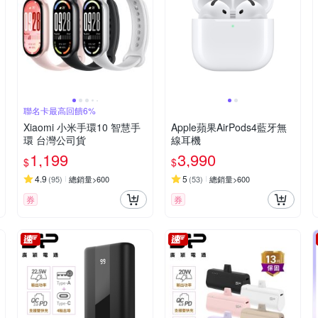
聯名卡最高回饋6%
Xiaomi 小米手環10 智慧手
Apple蘋果AirPods4藍牙無
環 台灣公司貨
線耳機
1,199
3,990
$
$
4.9
5
(
95
)
總銷量>600
(
53
)
總銷量>600
券
券