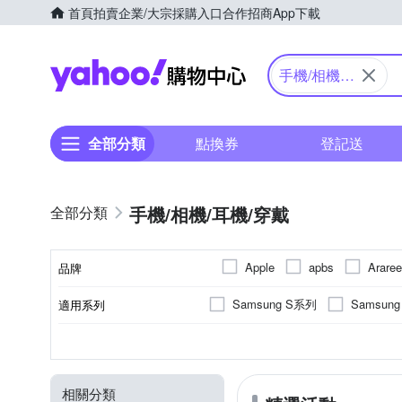
首頁
拍賣
企業/大宗採購入口
合作招商
App下載
Yahoo購物中心
手機/相機/
耳機/穿戴
全部分類
點換券
登記送
手機/相機/耳機/穿戴
Apple
apbs
Araree
品牌
FUJIFILM
DUX DUCIS
Samsung S系列
Samsun
適用系列
品牌名稱
IN7
iNeno
INGENI
iPhone 15 Pro Max
iPhone
抗刮
橡膠(TPU)
手機殼
保護貼/保護套
抗衝擊
SAMSUNG三星
正面保護貼
矽膠
錶帶
鋼化
塑膠(
Apple
功能
顏色
適用廠牌
材質
商品類型
類型
National Geographic 國家地理
iPhone 13 Pro Max
iPhone
防窺
HTC宏達電
其他材質
大型腳架(110公分以上)
多角度調整
桌
HU
轉
moto
Rearth
RedMoon
相關分類
小米系列
iPhone 12 Pro
攝影道具
充電/電力相關