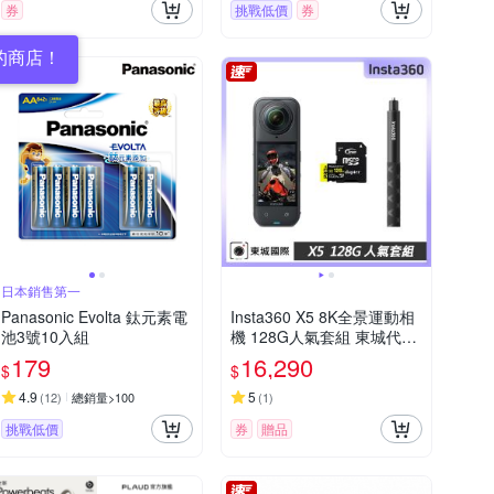
券
挑戰低價
券
的商店！
日本銷售第一
Panasonic Evolta 鈦元素電
Insta360 X5 8K全景運動相
池3號10入組
機 128G人氣套組 東城代理
公司貨
179
16,290
$
$
4.9
5
(
12
)
總銷量>100
(
1
)
挑戰低價
券
贈品