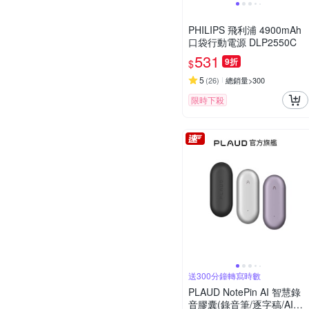
PHILIPS 飛利浦 4900mAh
口袋行動電源 DLP2550C
531
9折
$
5
(
26
)
總銷量>300
限時下殺
送300分鐘轉寫時數
PLAUD NotePin AI 智慧錄
音膠囊(錄音筆/逐字稿/AI會