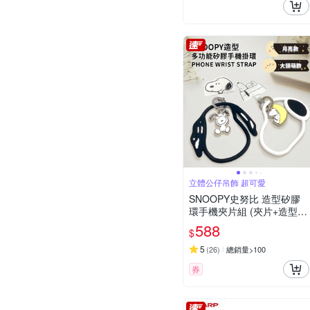
立體公仔吊飾 超可愛
SNOOPY史努比 造型矽膠
環手機夾片組 (夾片+造型掛
飾)
588
$
5
(
26
)
總銷量>100
券