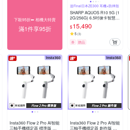
送Final日本ZE300 耳機+防摔殼
SHARP AQUOS R10 5G (1
2G/256G) 6.5吋徠卡智慧型
下殺95折⬅︎ 相機大特賣
手機
15,490
$
滿1件享95折
5
(
3
)
券
贈品
Insta360 Flow 2 Pro AI智能
Insta360 Flow 2 Pro AI智能
三軸手機穩定器 標準版 東
三軸手機穩定器 創作版 東