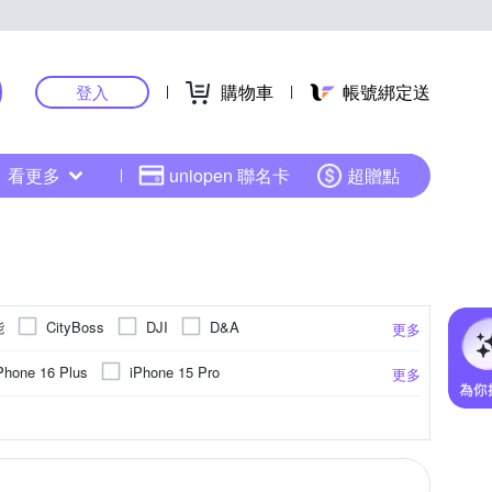
購物車
帳號綁定送
登入
看更多
uniopen 聯名卡
超贈點
能
CityBoss
DJI
D&A
更多
HH 草本新淨界
t
hoda
IMAK
Phone 16 Plus
iPhone 15 Pro
更多
to 徠圖
Nikon 尼康
Marumi
Metal-Slim
iPhone 17系列
(6.7)
iPhone14 (6.1)
組)
M卡托
鋼化
防眩
ASUS華碩
雙筒望遠鏡
碳纖維
靜電式
手機座
Xiaomi小米
聚酯纖維
抗藍光
取卡針
電子式
小米
霧面
其他雜貨
PC塑膠
更多
更多
更多
更多
IPS 飛利浦
Q哥
RHINOSHIELD 犀牛盾
系列
vivo系列
iPhone 12 Pro Max
簡易型
充電
肩頸背帶
手持式
Saramonic 楓笛
SmallRig 斯莫格
 plus (5.5吋)
iPhone 12 mini