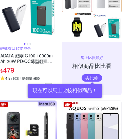
輕薄有型 時尚雙色
ADATA 威剛 C100 10000m
馬上比買最好
Ah 20W PD/QC薄型輕量極
相似商品比比看
速快充行動電源_機身Wh標
479
$
示
去比較
4.8
(
103
)
總銷量>600
現在可以馬上比較相似商品！