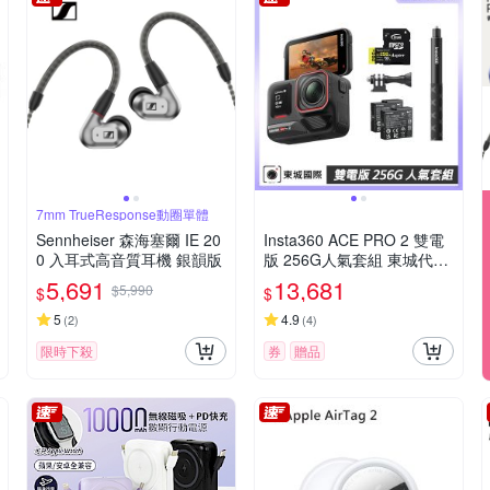
7mm TrueResponse動圈單體
Sennheiser 森海塞爾 IE 20
Insta360 ACE PRO 2 雙電
0 入耳式高音質耳機 銀韻版
版 256G人氣套組 東城代理
公司貨
5,691
13,681
$5,990
$
$
5
4.9
(
2
)
(
4
)
限時下殺
券
贈品