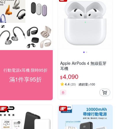
Apple AirPods 4 無線藍芽
耳機
行動電源x耳機 限時95折
4,090
$
滿1件享95折
4.4
(
20
)
總銷量>100
券