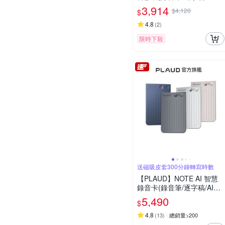
議總結/可穿戴)
3,914
$4,120
$
4.8
(
2
)
限時下殺
送磁吸皮套300分鐘轉寫時數
【PLAUD】NOTE AI 智慧
錄音卡(錄音筆/逐字稿/AI會
議總結/電話錄音)
5,490
$
4.8
(
13
)
總銷量>200