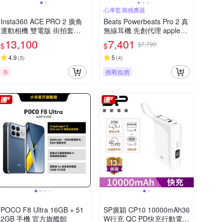
心率監測感應器
Insta360 ACE PRO 2 廣角
Beats Powerbeats Pro 2 真
運動相機 雙電版 街拍套組
無線耳機 先創代理 apple保
東城代理公司貨
固
13,100
7,401
$7,790
$
$
4.9
5
(
5
)
(
4
)
券
挑戰低價
POCO F8 Ultra 16GB + 51
SP廣穎 CP10 10000mAh36
2GB 手機 官方旗艦館
W行充 QC PD快充行動電源