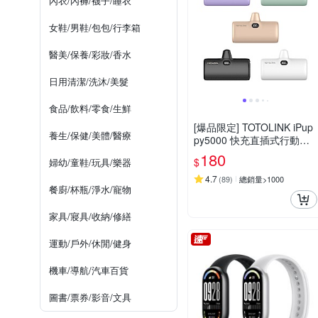
內衣/內褲/襪子/睡衣
女鞋/男鞋/包包/行李箱
醫美/保養/彩妝/香水
日用清潔/洗沐/美髮
食品/飲料/零食/生鮮
[爆品限定] TOTOLINK iPup
養生/保健/美體/醫療
py5000 快充直插式行動電
源( Lightning/Type-C )
180
$
婦幼/童鞋/玩具/樂器
4.7
(
89
)
總銷量>1000
餐廚/杯瓶/淨水/寵物
家具/寢具/收納/修繕
運動/戶外/休閒/健身
機車/導航/汽車百貨
圖書/票券/影音/文具