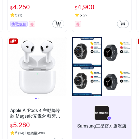
城代理公司貨
城代理公司貨
4,250
4,900
$
$
5
5
(
1
)
(
7
)
挑戰低價
券
券
Apple AirPods 4 主動降噪
款 Magsafe充電盒 藍牙耳
機
5,280
$
Samsung三星官方旗艦店
5
(
14
)
總銷量>200