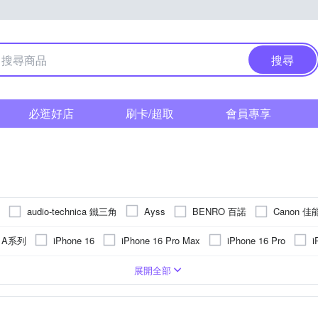
搜尋
必逛好店
刷卡/超取
會員專享
audio-technica 鐵三角
BENRO 百諾
Canon 佳
Ayss
 富士
Godox 神牛
GARMIN
GCOMM
GOR
Hamle
g A系列
iPhone 16
iPhone 16 Pro Max
iPhone 16 Pro
i
Kamera 佳美能
Leofo
Insta360
JJC
KnowStar
 15 Plus
iPhone 15
iPhone14 Pro Max (6.7)
iPhone 14 Plus 
PC)
皮套
手機支架
Apple蘋果
玻璃
鏡頭貼
合成皮
疏油
手錶
背面保護貼
鋁合金
抗指紋
麥克風
貼鑽
鏡(亮)面
雲台
SIM轉接卡
Xiaomi 小米
塑膠(PVC)
單眼螢幕保護貼
抗潑水
手機吊飾
SONY 索尼
真皮
奈米
燈架(
SI
OPPO
vivo
展開全部
Panasonic 國際牌
PHIL
NILLKIN
OPPO
o-one
紅米
 13
iPhone 13 Pro
iPhone14 Pro (6.1)
iPhone 12
上型立架
AWEI華為
接環
平板支架
磁吸式
遮光罩
收折式
SONY索尼
鏡頭蓋
固定式
NOKIA諾基亞
固定支架
防滑設計
其他品牌
閃光燈
可夾式
Sharp
SAMSUNG 三星
SONY 索尼
Ringke
RODE
Sigma
OPPO R系列
iPhone 7 plus/8
iPhone 11
iPhone 13 mini
其他週邊