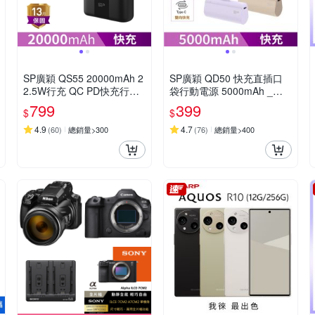
SP廣穎 QS55 20000mAh 2
SP廣穎 QD50 快充直插口
2.5W行充 QC PD快充行動
袋行動電源 5000mAh _具W
電源
h標示
799
399
$
$
4.9
4.7
(
60
)
總銷量>300
(
76
)
總銷量>400