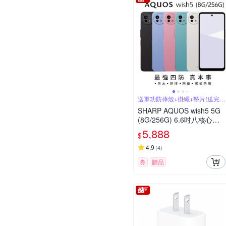
送軍功防摔殼+掛繩+墊片(送完為
止)
SHARP AQUOS wish5 5G
(8G/256G) 6.6吋八核心智
慧型手機
5,888
$
4.9
(
4
)
券
贈品