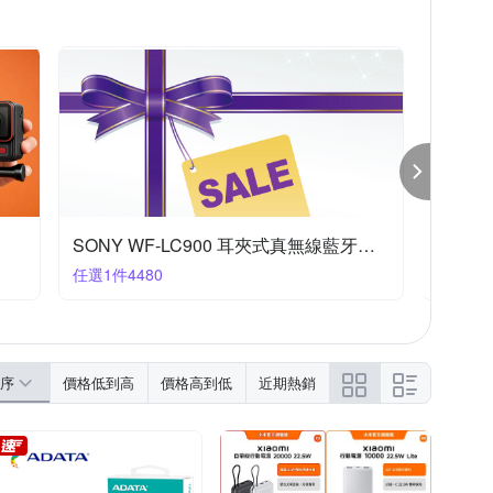
反骨創意
其他品牌
YADI
YOURS
iPhone XS Max
iPhone X/XS
列
htc U系列
iPhone14 Plus (6.7)
 J系列
SONY WF-LC900 耳夾式真無線藍牙耳機
下殺$2,1
任選1件4480
任選1件2
序
價格低到高
價格高到低
近期熱銷