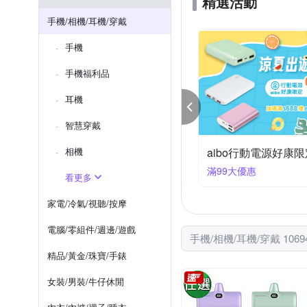
精選活動
SUNPOWER
SunLight
Samsung NOTE 系列
iPho
手機/相機/耳機/穿戴
SONY X系列
Xperia 1系列
手機
OPPO全系列
OPPO Ａ系
手機福利品
耳機
智慧穿戴
95折⬅︎ 相機大特賣
相機
aibo行動電源好康限
件享95折
滿99大優惠
看更多
家電/冷氣/視聽/按摩
電腦/零組件/週邊/遊戲
手機/相機/耳機/穿戴 1069
精品/黃金/珠寶/手錶
女裝/男裝/牛仔休閒