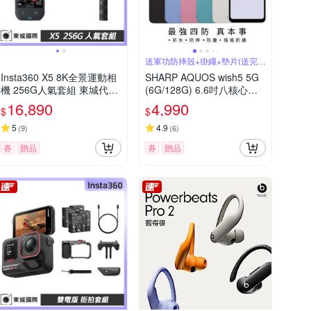
送軍功防摔殼+掛繩+墊片(送完為
止)
Insta360 X5 8K全景運動相
SHARP AQUOS wish5 5G
機 256G人氣套組 東城代理
(6G/128G) 6.6吋八核心智
公司貨
慧型手機
16,890
4,990
$
$
5
4.9
(
9
)
(
6
)
券
贈品
券
贈品