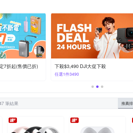
Xiaomi 小米
Tamron
UAG
VXTRA
X_mart
iPhone 7/8 (4.7吋)
ne 11 Pro Max
iPhone XR
iPhone 11 Pro
htc Desire 系列
OPPO A系
iPhone 16e
iPhone SE 2
列
iPhone 11系列
Moto全系列
Samsung
iPhone 6 /6s
定7折起(售價已折)
下殺$3,490 DJI大促下殺
任選1件3490
47 筆結果
推薦排