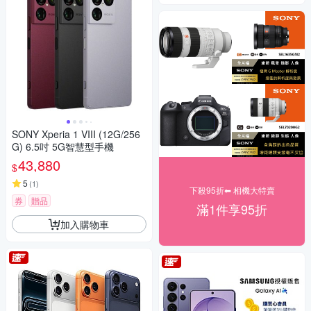
SONY Xperia 1 VIII (12G/256
G) 6.5吋 5G智慧型手機
43,880
$
5
(
1
)
下殺95折⬅︎ 相機大特賣
券
贈品
滿1件享95折
加入購物車