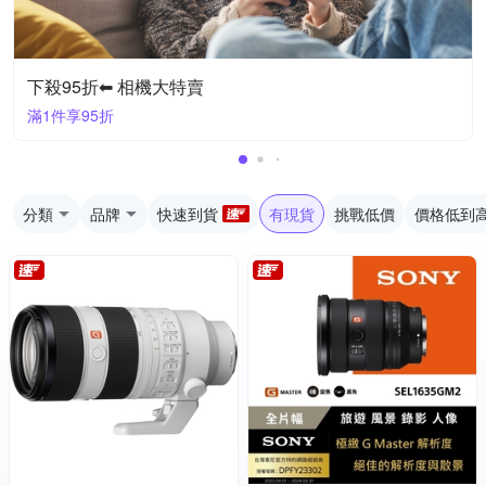
下殺95折⬅︎ 相機大特賣
滿1件享95折
分類
品牌
快速到貨
有現貨
挑戰低價
價格低到