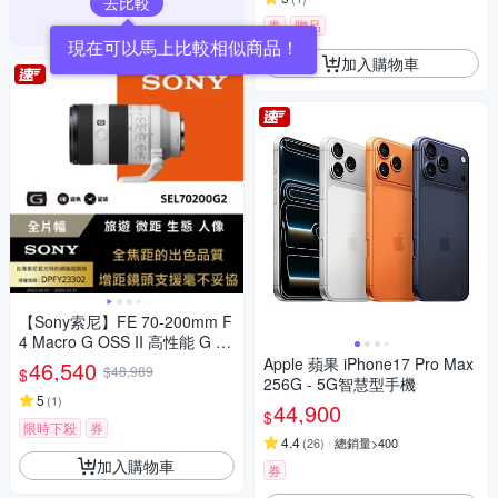
去比較
券
贈品
加入購物車
【Sony索尼】FE 70-200mm F
4 Macro G OSS II 高性能 G 系
列望遠變焦鏡頭 SEL70200G2
Apple 蘋果 iPhone17 Pro Max
46,540
$48,989
$
(公司貨 保固24個月)
256G - 5G智慧型手機
5
(
1
)
44,900
$
限時下殺
券
4.4
(
26
)
總銷量>400
加入購物車
券