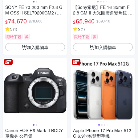
SONY FE 70-200 mm F2.8 G
【Sony索尼】FE 16-35mm F
M OSS II SEL70200GM2 (公
2.8 GM II 大光圈廣角變焦鏡 S
司貨)
EL1635GM2 (公司貨 保固 24
74,670
65,940
$78,600
$69,410
$
$
個月)
5
5
(
1
)
(
1
)
限時下殺
券
限時下殺
券
加入購物車
加入購物車
Canon EOS R6 Mark II BODY
Apple iPhone 17 Pro Max 512
單機身 公司貨
G 6.9吋智慧型手機