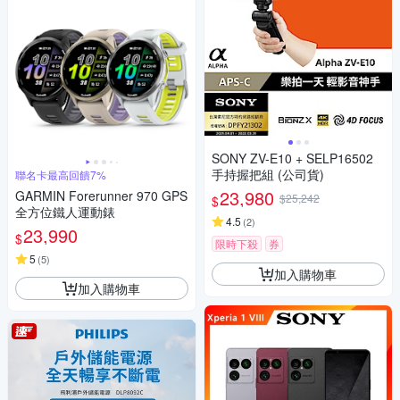
SONY ZV-E10 + SELP16502
手持握把組 (公司貨)
聯名卡最高回饋7%
23,980
GARMIN Forerunner 970 GPS
$25,242
$
全方位鐵人運動錶
4.5
(
2
)
23,990
$
限時下殺
券
5
(
5
)
加入購物車
加入購物車