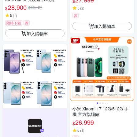
$
28,900
$30,421
$
5
(
2
)
5
(
1
)
券
限時下殺
券
加入購物車
加入購物車
小米 Xiaomi 17 12G/512G 手
機 官方旗艦館
26,999
$
5
(
1
)