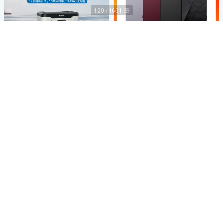
PHILIPS 飛利浦 1000W 攜帶式
SONY限時折1500
儲能行動電源 DLP8092C
滿1件折1500
23,672
88折
$
5
(
1
)
挑戰低價
加入購物車