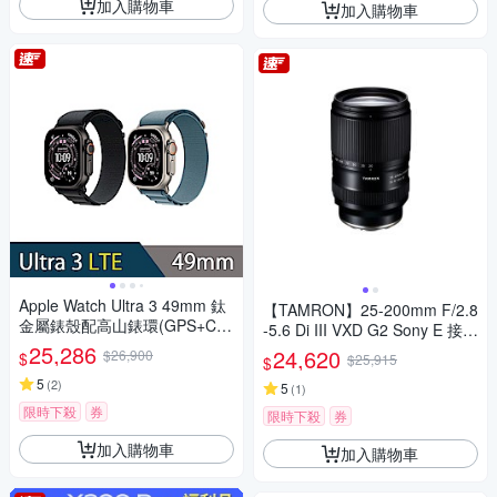
加入購物車
加入購物車
Apple Watch Ultra 3 49mm 鈦
【TAMRON】25-200mm F/2.8
金屬錶殼配高山錶環(GPS+Cell
-5.6 Di III VXD G2 Sony E 接環
ular)智慧手錶
25,286
(A075) 公司貨
24,620
$26,900
$
$25,915
$
5
(
2
)
5
(
1
)
限時下殺
券
限時下殺
券
加入購物車
加入購物車