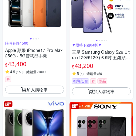
限時狂降1500
▼限時下殺84折▼
Apple 蘋果 iPhone17 Pro Max
三星 Samsung Galaxy S26 Ult
256G - 5G智慧型手機
ra (12G/512G) 6.9吋 五鏡頭智
43,400
慧手機
43,200
$
$
4.9
(
150
)
總銷量>1000
5
(
4
)
總銷量>50
券
挑戰低價
券
贈品
加入購物車
加入購物車