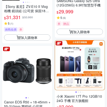
SAMSUNG Galaxy S25 Ultra
(12G/256G) 6.9吋智慧型手機
【Sony 索尼】ZV-E10 II Vlog
29,999
相機 鏡頭組 (公司貨 保固18+6
$
個月)
31,331
$32,980
$
5
(
6
)
5
(
1
)
券
贈品
挑戰低價
券
加入購物車
加入購物車
小米 Xiaomi 17T Pro 12GB/10
24G 手機 官方旗艦館
Canon EOS R50 + 18-45mm +
27,999
55-210mm 雙鏡組 公司貨