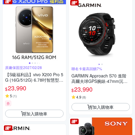
原廠保固至2027/02/28
聯名卡最高回饋7%
【S級福利品】vivo X200 Pro 5
GARMIN Approach S70 進階
G (16G/512G) 6.78吋智慧型手
高爾夫球GPS腕錶-47mm沉穩
機
23,990
黑
23,990
$
$
5
(
1
)
4.9
(
8
)
券
加入購物車
加入購物車