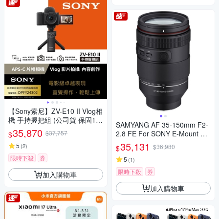
【Sony索尼】ZV-E10 II Vlog相
機 手持握把組 (公司貨 保固18
SAMYANG AF 35-150mm F2-
+6個月)
35,870
$37,757
2.8 FE For SONY E-Mount 自
$
動對焦鏡頭 公司貨
35,131
5
(
2
)
$36,980
$
限時下殺
券
5
(
1
)
限時下殺
券
加入購物車
加入購物車