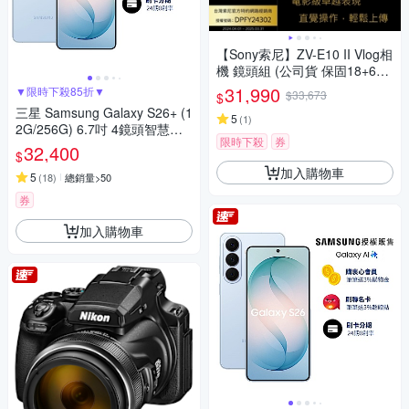
【Sony索尼】ZV-E10 II Vlog相
機 鏡頭組 (公司貨 保固18+6個
月)
31,990
▼限時下殺85折▼
$33,673
$
三星 Samsung Galaxy S26+ (1
5
(
1
)
2G/256G) 6.7吋 4鏡頭智慧手
限時下殺
券
機
32,400
$
加入購物車
5
(
18
)
總銷量>50
券
加入購物車