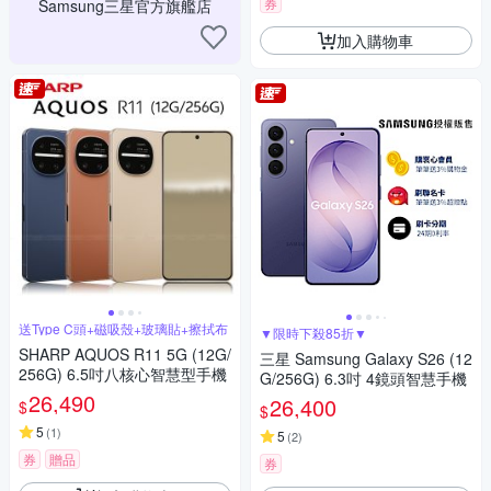
券
Samsung三星官方旗艦店
加入購物車
送Type C頭+磁吸殼+玻璃貼+擦拭布
▼限時下殺85折▼
SHARP AQUOS R11 5G (12G/
三星 Samsung Galaxy S26 (12
256G) 6.5吋八核心智慧型手機
G/256G) 6.3吋 4鏡頭智慧手機
26,490
26,400
$
$
5
(
1
)
5
(
2
)
券
贈品
券