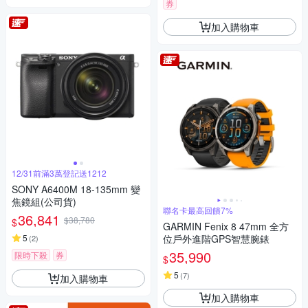
券
加入購物車
12/31前滿3萬登記送1212
SONY A6400M 18-135mm 變
焦鏡組(公司貨)
聯名卡最高回饋7%
36,841
$38,780
$
GARMIN Fenix 8 47mm 全方
5
位戶外進階GPS智慧腕錶
(
2
)
35,990
限時下殺
券
$
5
(
7
)
加入購物車
加入購物車