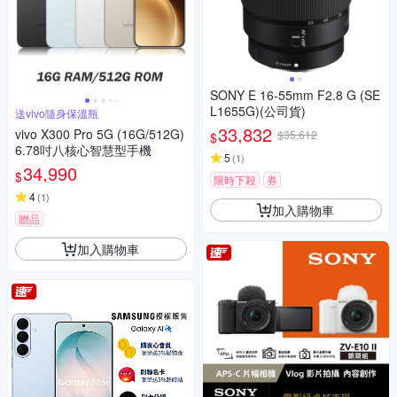
SONY E 16-55mm F2.8 G (SE
L1655G)(公司貨)
送vivo隨身保溫瓶
33,832
vivo X300 Pro 5G (16G/512G)
$35,612
$
6.78吋八核心智慧型手機
5
(
1
)
34,990
$
限時下殺
券
4
(
1
)
加入購物車
贈品
加入購物車