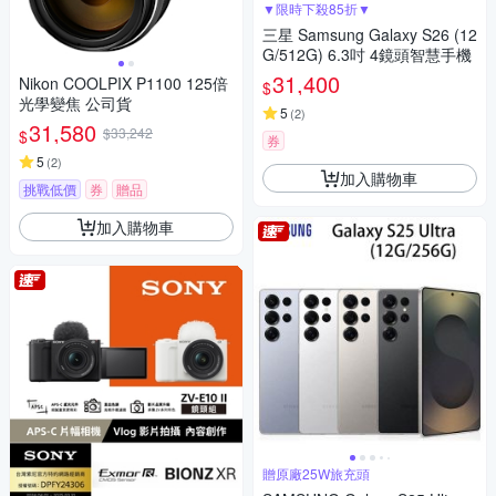
▼限時下殺85折▼
三星 Samsung Galaxy S26 (12
G/512G) 6.3吋 4鏡頭智慧手機
31,400
Nikon COOLPIX P1100 125倍
$
光學變焦 公司貨
5
(
2
)
31,580
$33,242
$
券
5
(
2
)
加入購物車
挑戰低價
券
贈品
加入購物車
贈原廠25W旅充頭