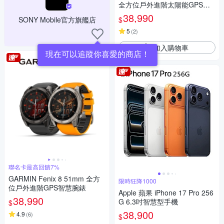
全方位戶外進階太陽能GPS智
慧腕錶
38,990
$
SONY Mobile官方旗艦店
5
(
2
)
加入購物車
現在可以追蹤你喜愛的商店！
聯名卡最高回饋7%
GARMIN Fenix 8 51mm 全方
限時狂降1000
位戶外進階GPS智慧腕錶
Apple 蘋果 iPhone 17 Pro 256
38,990
G 6.3吋智慧型手機
$
38,900
4.9
(
6
)
$