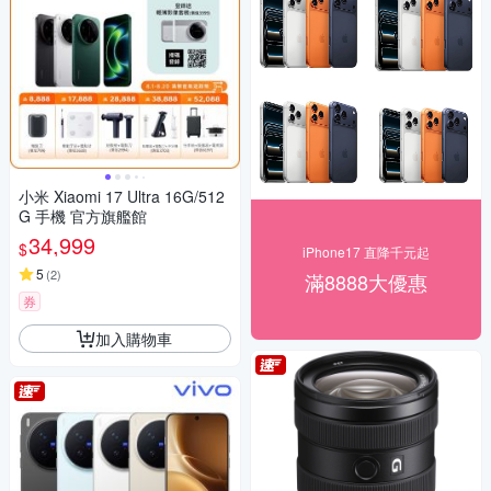
小米 Xiaomi 17 Ultra 16G/512
G 手機 官方旗艦館
34,999
$
iPhone17 直降千元起
5
(
2
)
滿8888大優惠
券
加入購物車