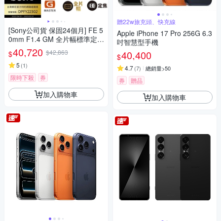
贈22w旅充頭、快充線
[Sony公司貨 保固24個月] FE 5
Apple iPhone 17 Pro 256G 6.3
0mm F1.4 GM 全片幅標準定焦
吋智慧型手機
鏡頭 SEL50F14GM
40,720
$42,863
40,400
$
$
5
(
1
)
4.7
(
7
)
總銷量>50
限時下殺
券
券
贈品
加入購物車
加入購物車