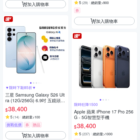
5
(
29
)
總銷量>900
加入購物車
券
加入購物車
▼限時下殺85折▼
三星 Samsung Galaxy S26 Ult
ra (12G/256G) 6.9吋 五鏡頭智
限時狂降1500
慧手機
38,400
$
Apple 蘋果 iPhone 17 Pro 256
5
G - 5G智慧型手機
(
14
)
總銷量>100
38,400
挑戰低價
券
贈品
$
5
(
237
)
總銷量>1000
加入購物車