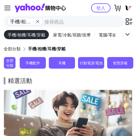
Yahoo購物中心
登入
手機/相機/
耳機/穿戴
手機/相機/耳機/穿戴
家電/冷氣/視聽/按摩
電腦/零組件/週邊/
全部分類
手機/相機/耳機/穿戴
全部
手機配件
耳機
行動電源/電池
智慧穿戴
分類
精選活動