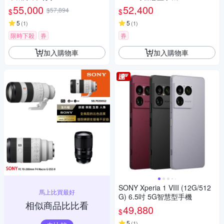
55,000
52,400
$57,894
$
$
5
5
(
1
)
(
1
)
限時下殺
券
券
加入購物車
加入購物車
SONY Xperia 1 VIII (12G/512
馬上比買最好
G) 6.5吋 5G智慧型手機
相似商品比比看
49,880
$
5
(
1
)