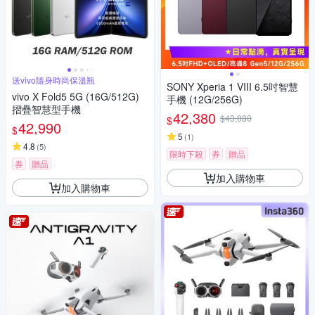
送vivo隨身時尚保溫瓶
SONY Xperia 1 VIII 6.5吋智慧
vivo X Fold5 5G (16G/512G)
手機 (12G/256G)
摺疊智慧型手機
42,380
$43,880
$
42,990
$
5
(
1
)
4.8
(
5
)
限時下殺
券
贈品
券
贈品
加入購物車
加入購物車