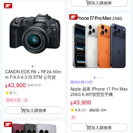
加入購物車
CANON EOS R8 + RF24-50m
m F/4.5-6.3 IS STM 公司貨
限時狂降1000
43,900
$46,210
$
Apple 蘋果 iPhone 17 Pro Max
5
(
1
)
256G 6.9吋智慧型手機
限時下殺
券
43,900
$
加入購物車
4.9
(
37
)
總銷量>500
券
加入購物車