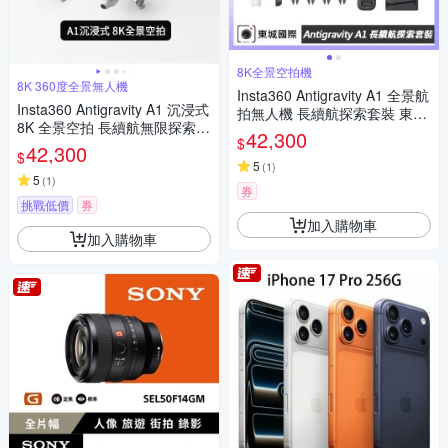
8K全景空拍機
8K 360度全景無人機
Insta360 Antigravity A1 全景航
Insta360 Antigravity A1 沉浸式
拍無人機 長續航探索套裝 東城
8K 全景空拍 長續航無限探索套
代理公司貨
42,300
$
裝 先創代理
42,300
$
5
(
1
)
5
(
1
)
券
挑戰低價
券
加入購物車
加入購物車