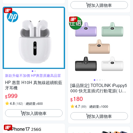
加入購物車
新款升級不加價 HP惠普原廠高品質
HP 惠普 H10H 真無線超續航藍
[爆品限定] TOTOLINK iPuppy5
牙耳機
000 快充直插式行動電源( Light
999
ning/Type-C )
$
180
$
4.8
(
182
)
總銷量>600
4.7
(
89
)
總銷量>1000
加入購物車
加入購物車