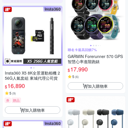
聯名卡最高回饋7%
GARMIN Forerunner 570 GPS
智慧心率進階跑錶
17,990
$
Insta360 X5 8K全景運動相機 2
5
(
6
)
56G人氣套組 東城代理公司貨
16,890
加入購物車
$
5
(
9
)
券
贈品
加入購物車