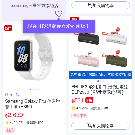
加入購物車
Samsung三星官方旗艦店
現在可以追蹤你喜愛的商店！
PHILIPS 飛利浦 口袋行動電源
DLP2550 (具Wh標示)[特殺]
限時下殺
531
9折
$
Samsung Galaxy Fit3 健康智
慧手環 (R390)
4.9
(
59
)
總銷量>500
2,680
$
限時下殺
4.7
(
157
)
總銷量>500
加入購物車
贈品