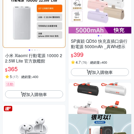
SP廣穎 QD50 快充直插口袋行
動電源 5000mAh _具Wh標示
399
$
小米 Xiaomi 行動電源 10000 2
2.5W Lite 官方旗艦館
4.7
(
76
)
總銷量>400
365
$
加入購物車
5
(
17
)
總銷量>400
活動
加入購物車