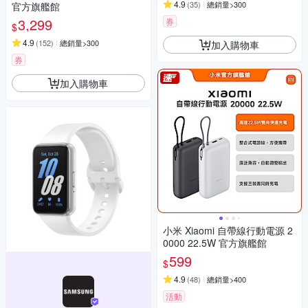
4.9
(
35
)
總銷量>300
官方旗艦館
3,299
券
$
4.9
(
152
)
總銷量>300
加入購物車
券
加入購物車
小米 Xiaomi 自帶線行動電源 2
0000 22.5W 官方旗艦館
599
$
4.9
(
48
)
總銷量>400
活動