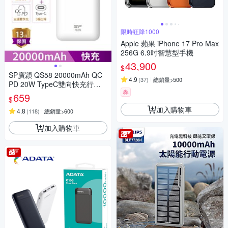
限時狂降1000
Apple 蘋果 iPhone 17 Pro Max
256G 6.9吋智慧型手機
43,900
$
SP廣穎 QS58 20000mAh QC
4.9
(
37
)
總銷量>500
PD 20W TypeC雙向快充行動
券
電源_具Wh標示
659
$
加入購物車
4.8
(
118
)
總銷量>600
加入購物車