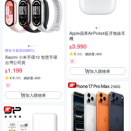
Apple蘋果AirPods4藍牙無線耳
機
3,990
$
聯名卡最高回饋6%
5
(
53
)
總銷量>600
Xiaomi 小米手環10 智慧手環
券
台灣公司貨
1,199
加入購物車
$
4.9
(
95
)
總銷量>600
券
加入購物車