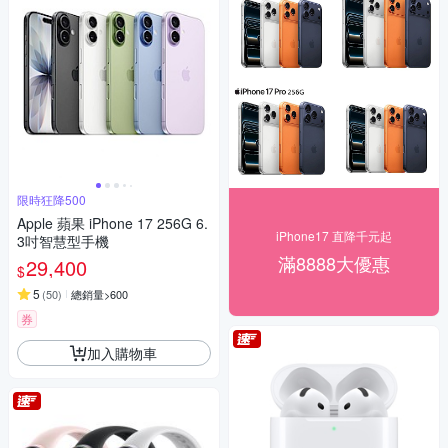
限時狂降500
Apple 蘋果 iPhone 17 256G 6.
iPhone17 直降千元起
3吋智慧型手機
滿8888大優惠
29,400
$
5
(
50
)
總銷量>600
券
加入購物車