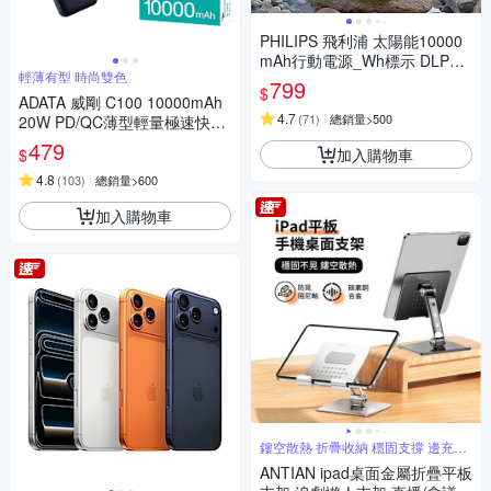
PHILIPS 飛利浦 太陽能10000
mAh行動電源_Wh標示 DLP77
輕薄有型 時尚雙色
28N/96
799
$
ADATA 威剛 C100 10000mAh
4.7
(
71
)
總銷量>500
20W PD/QC薄型輕量極速快充
行動電源_機身Wh標示
479
加入購物車
$
4.8
(
103
)
總銷量>600
加入購物車
鏤空散熱 折疊收納 穩固支撐 邊充電
玩
ANTIAN ipad桌面金屬折疊平板