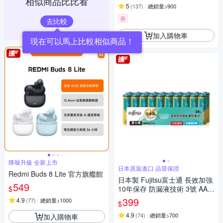
相似商品比比看
5
(
137
)
總銷量>900
券
去比較
加入購物車
現在可以馬上比較相似商品！
降噪升級 全新上市
日本原裝進口 品質保證
Redmi Buds 8 Lite 官方旗艦館
日本製 Fujitsu富士通 長效加強
549
$
10年保存 防漏液技術 3號 AA /
4號 AAA 鹼性電池(精裝版20入
399
4.9
(
77
)
總銷量>1000
$
裝)
4.9
(
74
)
總銷量>700
加入購物車