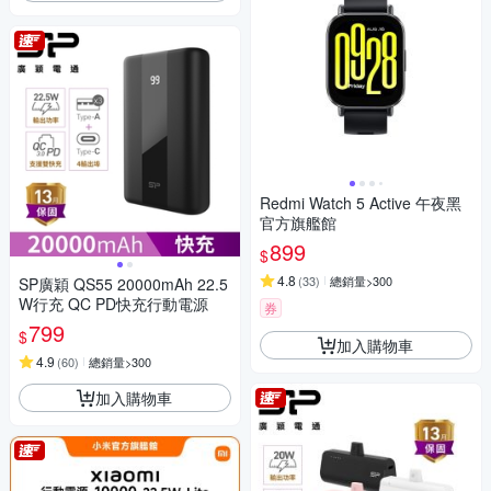
Redmi Watch 5 Active 午夜黑
官方旗艦館
899
$
4.8
(
33
)
總銷量>300
SP廣穎 QS55 20000mAh 22.5
W行充 QC PD快充行動電源
券
799
$
加入購物車
4.9
(
60
)
總銷量>300
加入購物車