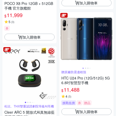
加入購物車
POCO X8 Pro 12GB + 512GB
手機 官方旗艦館
11,999
$
5
(
3
)
券
加入購物車
贈原廠防震邊框殼
HTC U24 Pro (12G/512G) 5G
6.8吋智慧型手機
11,488
$
4
(
5
)
挑戰低價
券
贈品
杜比、THX雙重認證劇院等級AI耳機
加入購物車
Cleer ARC 5 開放式AI真無線藍