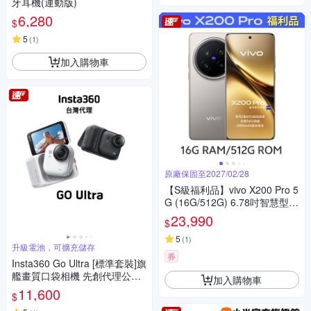
牙耳機(運動版)
6,280
$
5
(
1
)
加入購物車
原廠保固至2027/02/28
【S級福利品】vivo X200 Pro 5
G (16G/512G) 6.78吋智慧型手
機
23,990
$
5
(
1
)
升級電池，可擴充儲存
券
Insta360 Go Ultra [標準套裝]旗
艦畫質口袋相機 先創代理公司
加入購物車
貨
11,600
$