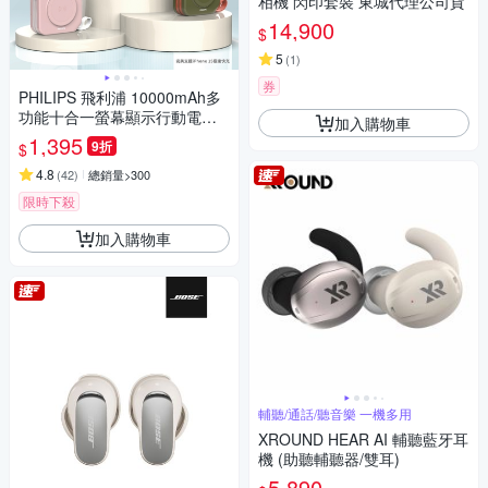
相機 閃印套裝 東城代理公司貨
14,900
$
5
(
1
)
券
PHILIPS 飛利浦 10000mAh多
功能十合一螢幕顯示行動電源
加入購物車
DLP4347C
1,395
9折
$
4.8
(
42
)
總銷量>300
限時下殺
加入購物車
輔聽/通話/聽音樂 一機多用
XROUND HEAR AI 輔聽藍牙耳
機 (助聽輔聽器/雙耳)
5,890