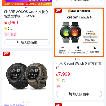
SHARP AQUOS wish5 八核心
智慧型手機 (8G/256G)
5,990
$
5
(
2
)
券
贈品
加入購物車
小米 Xiaomi Watch 5 官方旗艦
館
7,999
$
5
(
6
)
券
加入購物車
聯名卡最高回饋7%