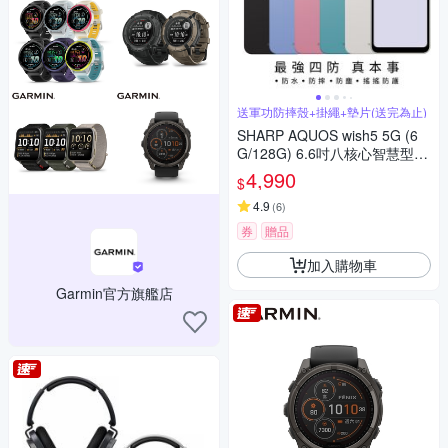
送軍功防摔殼+掛繩+墊片(送完為止)
SHARP AQUOS wish5 5G (6
G/128G) 6.6吋八核心智慧型手
機
4,990
$
4.9
(
6
)
券
贈品
加入購物車
Garmin官方旗艦店