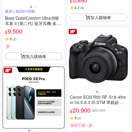
$
4.7
(
6
)
購衷心最高6%回饋
加入購物車
Bose QuietComfort Ultra消噪
耳塞 II (第二代) 藍牙耳機-多色
選
9,500
$
5
(
2
)
券
加入購物車
Canon EOS R50 RF-S18-45m
m f/4.5-6.3 IS STM 單鏡組 公
司貨
20,900
$22,000
$
5
(
2
)
限時下殺
券