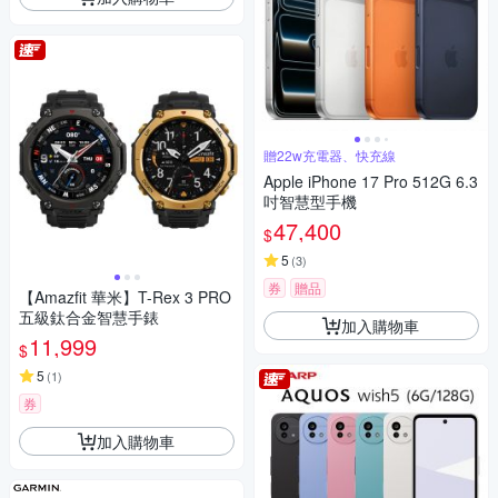
贈22w充電器、快充線
Apple iPhone 17 Pro 512G 6.3
吋智慧型手機
47,400
$
5
(
3
)
券
贈品
【Amazfit 華米】T-Rex 3 PRO
五級鈦合金智慧手錶
加入購物車
11,999
$
5
(
1
)
券
加入購物車