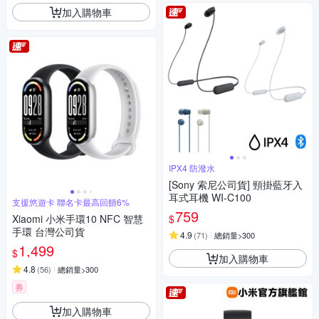
加入購物車
IPX4 防潑水
[Sony 索尼公司貨] 頸掛藍牙入
耳式耳機 WI-C100
支援悠遊卡 聯名卡最高回饋6%
759
$
Xiaomi 小米手環10 NFC 智慧
手環 台灣公司貨
4.9
(
71
)
總銷量>300
1,499
$
加入購物車
4.8
(
56
)
總銷量>300
券
加入購物車