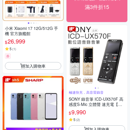
滿3件折15
小米 Xiaomi 17 12G/512G 手
機 官方旗艦館
26,999
$
5
(
1
)
券
加入購物車
極速快充，高音質錄音
SONY 錄音筆 ICD-UX570F 高
感度S-Mic 立體聲 速充電【極
速快充】
9,990
$
5
(
2
)
加入購物車