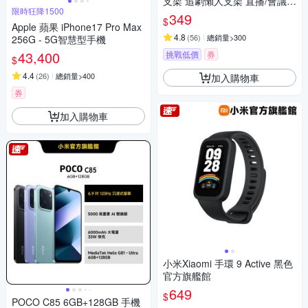
支架 追劇懶人支架 直播/會議
限時狂降1500
平板架 手機支架 交換禮物
349
$
Apple 蘋果 iPhone17 Pro Max
4.8
(
56
)
總銷量>300
256G - 5G智慧型手機
43,400
挑戰低價
券
$
4.4
(
26
)
總銷量>400
加入購物車
券
加入購物車
小米Xiaomi 手環 9 Active 黑色
官方旗艦館
649
$
POCO C85 6GB+128GB 手機