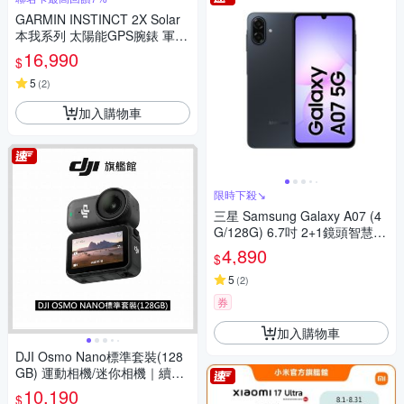
GARMIN INSTINCT 2X Solar
本我系列 太陽能GPS腕錶 軍事
戰術版
16,990
$
5
(
2
)
加入購物車
限時下殺↘
三星 Samsung Galaxy A07 (4
G/128G) 6.7吋 2+1鏡頭智慧手
機
4,890
$
5
(
2
)
券
加入購物車
DJI Osmo Nano標準套裝(128
GB) 運動相機/迷你相機｜續航
200分｜自帶卡槽
10,190
$