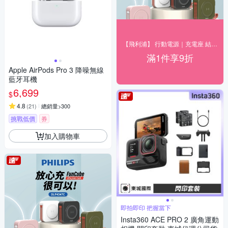
【飛利浦】 行動電源｜充電座 結帳9折優惠
滿1件享9折
Apple AirPods Pro 3 降噪無線
藍牙耳機
6,699
$
4.8
(
21
)
總銷量>300
挑戰低價
券
加入購物車
即拍即印 把握當下
Insta360 ACE PRO 2 廣角運動