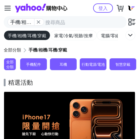
Yahoo購物中心
登入
手機/相機/
耳機/穿戴
手機/相機/耳機/穿戴
家電/冷氣/視聽/按摩
電腦/零組件/週邊/
全部分類
手機/相機/耳機/穿戴
全部
手機配件
耳機
行動電源/電池
智慧穿戴
分類
精選活動