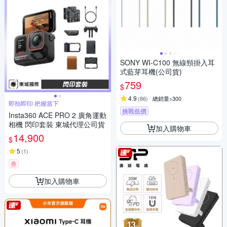
SONY WI-C100 無線頸掛入耳
式藍芽耳機(公司貨)
759
$
4.9
(
86
)
總銷量>300
即拍即印 把握當下
挑戰低價
Insta360 ACE PRO 2 廣角運動
相機 閃印套裝 東城代理公司貨
加入購物車
14,900
$
5
(
1
)
券
加入購物車