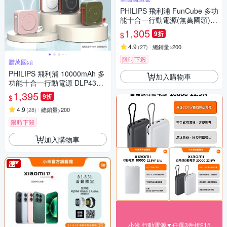
PHILIPS 飛利浦 FunCube 多功
能十合一行動電源(無萬國頭)
[特殺]
1,305
9折
$
4.9
(
27
)
總銷量>200
限時下殺
贈萬國頭
PHILIPS 飛利浦 10000mAh 多
加入購物車
功能十合一行動電源 DLP4347
C[特殺]
1,395
9折
$
4.9
(
28
)
總銷量>200
限時下殺
加入購物車
小米 行動電源▼任選3件折$15