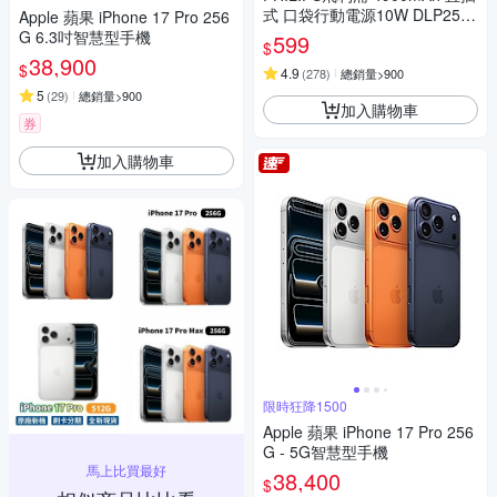
式 口袋行動電源10W DLP2550
Apple 蘋果 iPhone 17 Pro 256
17.88Wh_具Wh標示
G 6.3吋智慧型手機
599
$
38,900
$
4.9
(
278
)
總銷量>900
5
(
29
)
總銷量>900
加入購物車
券
加入購物車
限時狂降1500
Apple 蘋果 iPhone 17 Pro 256
G - 5G智慧型手機
馬上比買最好
38,400
$