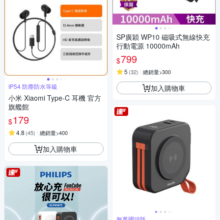
SP廣穎 WP10 磁吸式無線快充
行動電源 10000mAh
799
$
5
(
32
)
總銷量>300
IP54 防塵防水等級
加入購物車
小米 Xiaomi Type-C 耳機 官方
旗艦館
179
$
4.8
(
45
)
總銷量>400
加入購物車
無萬國頭版