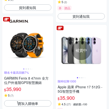
5
(
2
)
貨到通知我
券
贈品
貨到通知我
補貨中
聯名卡最高回饋7%
GARMIN Fenix 8 47mm 全方
限時狂降1000
位戶外進階GPS智慧腕錶
Apple 蘋果 iPhone 17 512G -
35,990
$
5G智慧型手機
5
(
7
)
35,900
$
加入購物車
4.5
(
27
)
總銷量>100