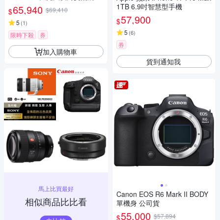
EL1635GM2 (公司貨 保固 24
1TB 6.9吋智慧型手機
65,940
$69,410
$
個月)
57,900
$
5
(
1
)
5
(
6
)
限時下殺
券
券
加入購物車
貨到通知我
馬上比買最好
Canon EOS R6 Mark II BODY
相似商品比比看
單機身 公司貨
55,000
$57,894
$