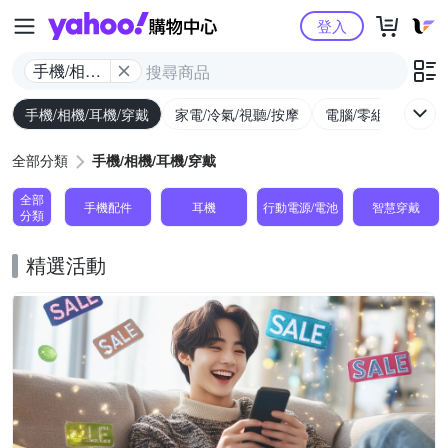
Yahoo購物中心
登入
手機/相機/
耳機/穿戴
手機/相機/耳機/穿戴
家電/冷氣/視聽/按摩
電腦/零組件/週邊/
全部分類
手機/相機/耳機/穿戴
全部
手機配件
耳機
行動電源/電池
智慧穿戴
分類
精選活動