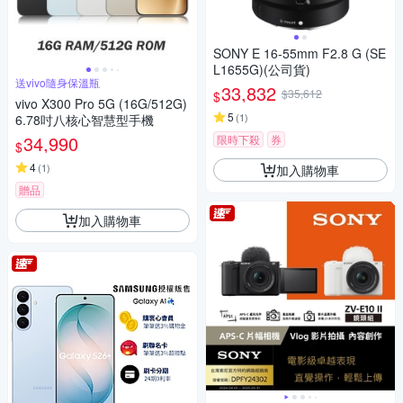
SONY E 16-55mm F2.8 G (SE
L1655G)(公司貨)
送vivo隨身保溫瓶
33,832
$35,612
$
vivo X300 Pro 5G (16G/512G)
5
(
1
)
6.78吋八核心智慧型手機
34,990
限時下殺
券
$
4
(
1
)
加入購物車
贈品
加入購物車