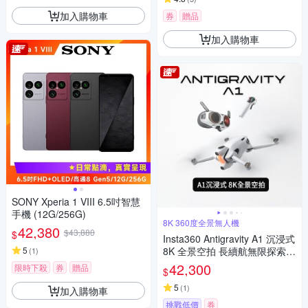
加入購物車
券
贈品
加入購物車
SONY Xperia 1 VIII 6.5吋智慧
手機 (12G/256G)
8K 360度全景無人機
42,380
$43,880
$
Insta360 Antigravity A1 沉浸式
5
8K 全景空拍 長續航無限探索套
(
1
)
裝 先創代理
42,300
限時下殺
券
贈品
$
5
(
1
)
加入購物車
挑戰低價
券