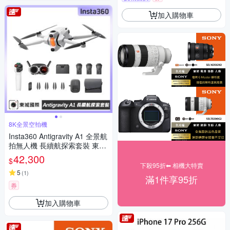
加入購物車
8K全景空拍機
Insta360 Antigravity A1 全景航
拍無人機 長續航探索套裝 東城
代理公司貨
42,300
$
下殺95折⬅︎ 相機大特賣
5
(
1
)
滿1件享95折
券
加入購物車