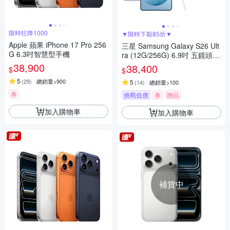
限時狂降1000
▼限時下殺85折▼
Apple 蘋果 iPhone 17 Pro 256
三星 Samsung Galaxy S26 Ult
G 6.3吋智慧型手機
ra (12G/256G) 6.9吋 五鏡頭智
慧手機
38,900
38,400
$
$
5
(
29
)
總銷量>900
5
(
14
)
總銷量>100
券
挑戰低價
券
贈品
加入購物車
加入購物車
補貨中