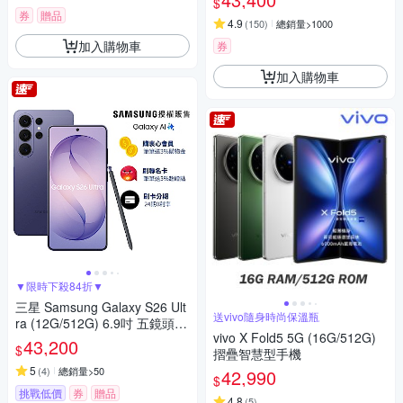
$
券
贈品
4.9
(
150
)
總銷量>1000
加入購物車
券
加入購物車
▼限時下殺84折▼
三星 Samsung Galaxy S26 Ult
送vivo隨身時尚保溫瓶
ra (12G/512G) 6.9吋 五鏡頭智
vivo X Fold5 5G (16G/512G)
慧手機
43,200
$
摺疊智慧型手機
5
(
4
)
總銷量>50
42,990
$
挑戰低價
券
贈品
4.8
(
5
)