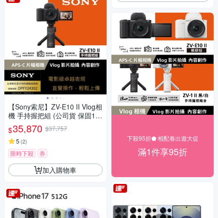
【Sony索尼】ZV-E10 II Vlog相
機 手持握把組 (公司貨 保固18
+6個月)
35,870
$37,757
$
下殺95折⬟ 相配春出遊大促
5
(
2
)
滿1件享95折
限時下殺
券
加入購物車