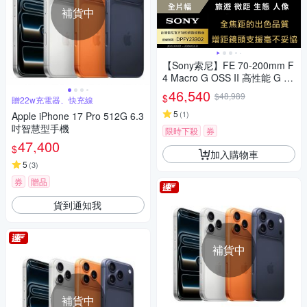
補貨中
【Sony索尼】FE 70-200mm F
4 Macro G OSS II 高性能 G 系
列望遠變焦鏡頭 SEL70200G2
46,540
$48,989
$
贈22w充電器、快充線
(公司貨 保固24個月)
5
(
1
)
Apple iPhone 17 Pro 512G 6.3
吋智慧型手機
限時下殺
券
47,400
$
加入購物車
5
(
3
)
券
贈品
貨到通知我
補貨中
補貨中