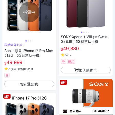
補貨中
SONY Xperia 1 VIII (12G/512
G) 6.5吋 5G智慧型手機
限時狂降1901
49,880
$
Apple 蘋果 iPhone17 Pro Max
512G - 5G智慧型手機
5
(
1
)
49,999
券
贈品
$
5
(
45
)
總銷量>200
加入購物車
券
貨到通知我