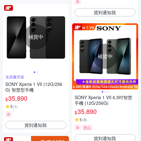
券
貨到通知我
補貨中
補貨中
送原廠背蓋
SONY Xperia 1 VII (12G/256
G) 智慧型手機
35,890
SONY Xperia 1 VII 6.5吋智慧
$
手機 (12G/256G)
5
(
1
)
35,890
$
券
5
(
5
)
貨到通知我
券
贈品
貨到通知我