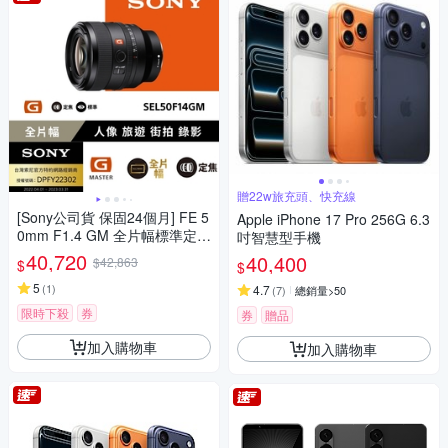
贈22w旅充頭、快充線
[Sony公司貨 保固24個月] FE 5
Apple iPhone 17 Pro 256G 6.3
0mm F1.4 GM 全片幅標準定焦
吋智慧型手機
鏡頭 SEL50F14GM
40,720
40,400
$42,863
$
$
5
(
1
)
4.7
(
7
)
總銷量>50
限時下殺
券
券
贈品
加入購物車
加入購物車