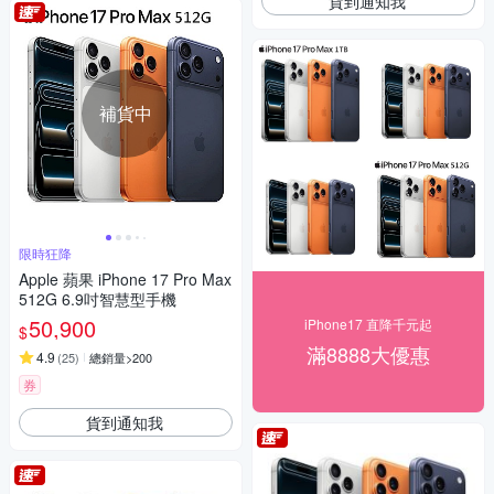
貨到通知我
補貨中
限時狂降
Apple 蘋果 iPhone 17 Pro Max
512G 6.9吋智慧型手機
50,900
iPhone17 直降千元起
$
滿8888大優惠
4.9
(
25
)
總銷量>200
券
貨到通知我