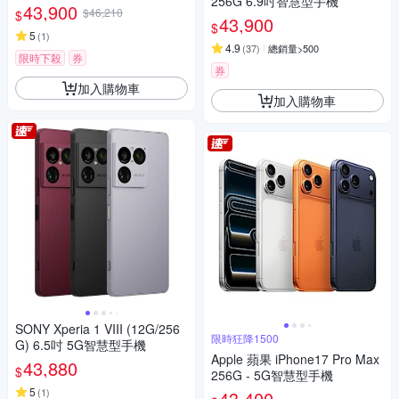
256G 6.9吋智慧型手機
43,900
$46,210
$
43,900
$
5
(
1
)
4.9
(
37
)
總銷量>500
限時下殺
券
券
加入購物車
加入購物車
SONY Xperia 1 VIII (12G/256
限時狂降1500
G) 6.5吋 5G智慧型手機
Apple 蘋果 iPhone17 Pro Max
43,880
$
256G - 5G智慧型手機
5
(
1
)
43,400