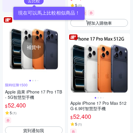
去比較
5
(
1
)
限時下殺
券
加入購物車
補貨中
限時狂降1500
Apple 蘋果 iPhone 17 Pro 1TB
- 5G智慧型手機
Apple iPhone 17 Pro Max 512
52,400
$
G 6.9吋智慧型手機
5
(
1
)
52,400
$
券
5
(
1
)
貨到通知我
券