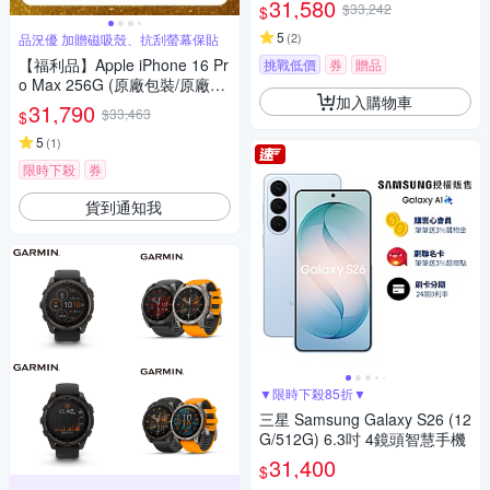
31,580
$33,242
$
5
(
2
)
品況優 加贈磁吸殼、抗刮螢幕保貼
【福利品】Apple iPhone 16 Pr
挑戰低價
券
贈品
o Max 256G (原廠包裝/原廠零
加入購物車
件) 智慧手機 加贈豪禮
31,790
$33,463
$
5
(
1
)
限時下殺
券
貨到通知我
▼限時下殺85折▼
三星 Samsung Galaxy S26 (12
G/512G) 6.3吋 4鏡頭智慧手機
31,400
$