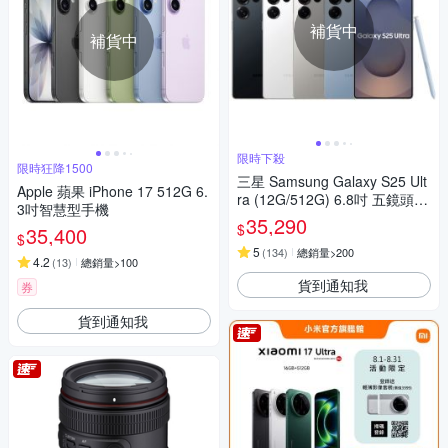
補貨中
補貨中
限時下殺
限時狂降1500
三星 Samsung Galaxy S25 Ult
Apple 蘋果 iPhone 17 512G 6.
ra (12G/512G) 6.8吋 五鏡頭智
3吋智慧型手機
慧手機
35,290
$
35,400
$
5
(
134
)
總銷量>200
4.2
(
13
)
總銷量>100
貨到通知我
券
貨到通知我