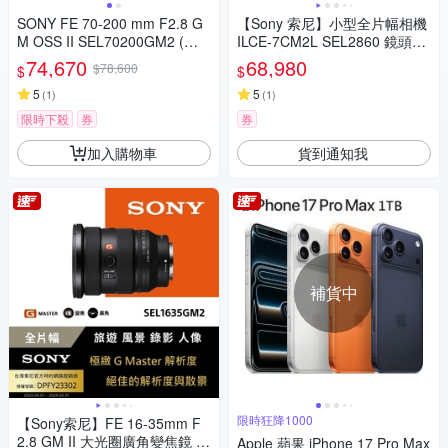
SONY FE 70-200 mm F2.8 G
【Sony 索尼】小型全片幅相機
M OSS II SEL70200GM2 (公
ILCE-7CM2L SEL2860 鏡頭組
司貨)
(公司貨 保固18+6個月)
74,670
68,980
$78,600
$
$
5
5
(
1
)
(
1
)
限時下殺
券
券
加入購物車
貨到通知我
補貨中
限時狂降1000
【Sony索尼】FE 16-35mm F
2.8 GM II 大光圈廣角變焦鏡 S
Apple 蘋果 iPhone 17 Pro Max