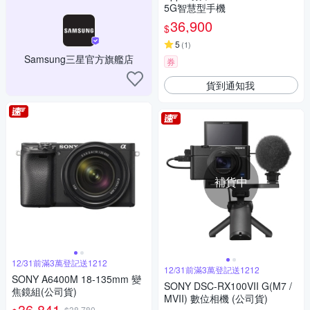
5G智慧型手機
36,900
$
5
(
1
)
Samsung三星官方旗艦店
券
貨到通知我
補貨中
12/31前滿3萬登記送1212
12/31前滿3萬登記送1212
SONY A6400M 18-135mm 變
SONY DSC-RX100VII G(M7 /
焦鏡組(公司貨)
MVII) 數位相機 (公司貨)
36,841
$38,780