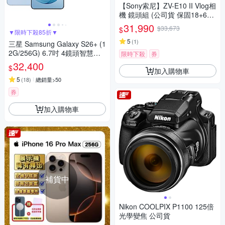
【Sony索尼】ZV-E10 II Vlog相
機 鏡頭組 (公司貨 保固18+6個
月)
31,990
$33,673
$
▼限時下殺85折▼
5
(
1
)
三星 Samsung Galaxy S26+ (1
2G/256G) 6.7吋 4鏡頭智慧手
限時下殺
券
機
32,400
$
加入購物車
5
(
18
)
總銷量>50
券
加入購物車
補貨中
Nikon COOLPIX P1100 125倍
光學變焦 公司貨