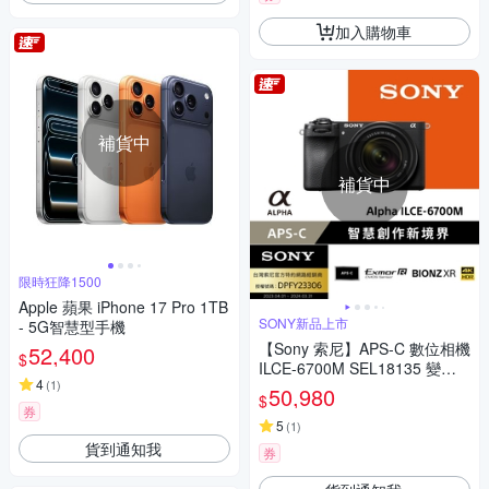
加入購物車
補貨中
補貨中
限時狂降1500
Apple 蘋果 iPhone 17 Pro 1TB
SONY新品上市
- 5G智慧型手機
【Sony 索尼】APS-C 數位相機
52,400
$
ILCE-6700M SEL18135 變焦
4
(
1
)
鏡組 (公司貨 保固18+6個月)
50,980
$
券
5
(
1
)
貨到通知我
券