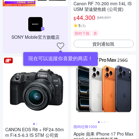
Canon RF 70-200 mm f/4L IS
USM 望遠變焦鏡 (公司貨)
44,300
$46,631
$
5
(
1
)
限時下殺
券
SONY Mobile官方旗艦店
貨到通知我
現在可以追蹤你喜愛的商店！
限時狂降1000
CANON EOS R8 + RF24-50m
Apple 蘋果 iPhone 17 Pro Max
m F/4.5-6.3 IS STM 公司貨