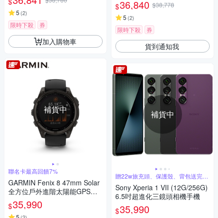
$
36,840
$38,778
$
5
(
2
)
5
(
2
)
限時下殺
券
限時下殺
券
加入購物車
貨到通知我
補貨中
補貨中
聯名卡最高回饋7%
贈22w旅充頭、保護殼、背包送完為
GARMIN Fenix 8 47mm Solar
止
Sony Xperia 1 VII (12G/256G)
全方位戶外進階太陽能GPS智
6.5吋超進化三鏡頭相機手機
慧腕錶
35,990
$
35,990
$
5
(
2
)