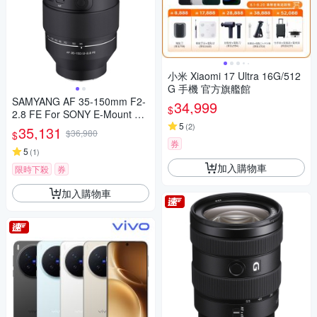
小米 Xiaomi 17 Ultra 16G/512
G 手機 官方旗艦館
SAMYANG AF 35-150mm F2-
34,999
$
2.8 FE For SONY E-Mount 自
動對焦鏡頭 公司貨
5
(
2
)
35,131
$36,980
$
券
5
(
1
)
加入購物車
限時下殺
券
加入購物車