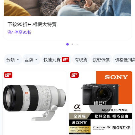
下殺95折⬅︎ 相機大特賣
滿1件享95折
分類
品牌
快速到貨
有現貨
挑戰低價
價格低到
補貨中