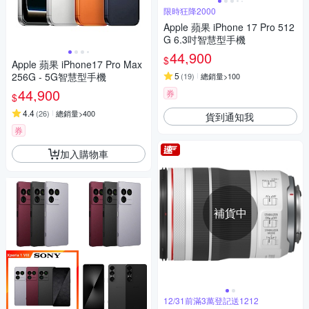
限時狂降2000
Apple 蘋果 iPhone 17 Pro 512
G 6.3吋智慧型手機
44,900
$
Apple 蘋果 iPhone17 Pro Max
256G - 5G智慧型手機
5
(
19
)
總銷量>100
44,900
券
$
4.4
(
26
)
總銷量>400
貨到通知我
券
加入購物車
補貨中
12/31前滿3萬登記送1212