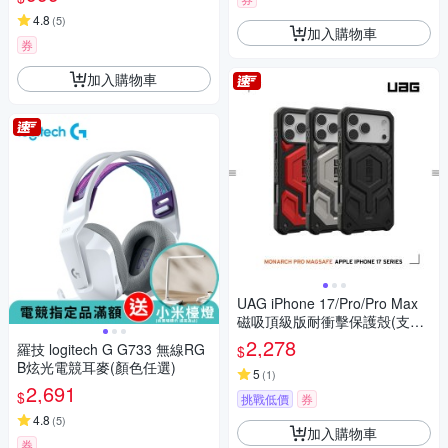
4.8
(
5
)
加入購物車
券
加入購物車
UAG iPhone 17/Pro/Pro Max
磁吸頂級版耐衝擊保護殼(支援
MagSafe 手機殼)
2,278
羅技 logitech G G733 無線RG
$
B炫光電競耳麥(顏色任選)
5
(
1
)
2,691
$
挑戰低價
券
4.8
(
5
)
加入購物車
券