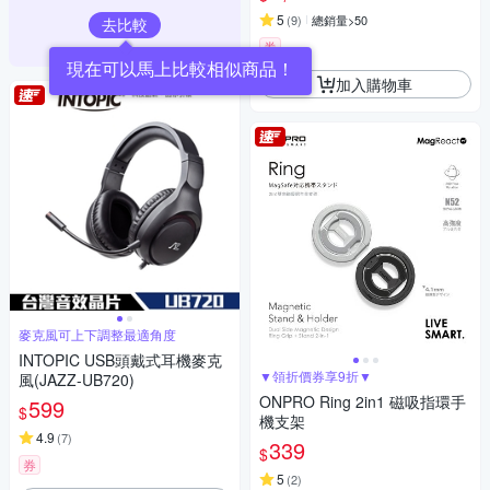
5
(
9
)
總銷量>50
去比較
券
現在可以馬上比較相似商品！
加入購物車
麥克風可上下調整最適角度
INTOPIC USB頭戴式耳機麥克
▼領折價券享9折▼
風(JAZZ-UB720)
ONPRO Ring 2in1 磁吸指環手
599
$
機支架
4.9
(
7
)
339
$
券
5
(
2
)