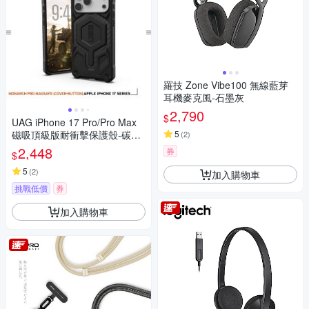
羅技 Zone Vibe100 無線藍芽
耳機麥克風-石墨灰
2,790
$
UAG iPhone 17 Pro/Pro Max
磁吸頂級版耐衝擊保護殼-碳黑
5
(
2
)
(相機按鍵款)(支援MagSafe 手
2,448
券
$
機殼)
5
(
2
)
加入購物車
挑戰低價
券
加入購物車