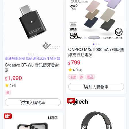
ONPRO MXs 5000mAh 磁吸無
線充行動電源
高通驍龍音效低延遲音訊藍牙發射器
799
$
Creative BT-W6 音訊藍牙發射
器
4.9
(
4
)
1,990
活動
券
贈品
$
4
(
4
)
加入購物車
券
加入購物車