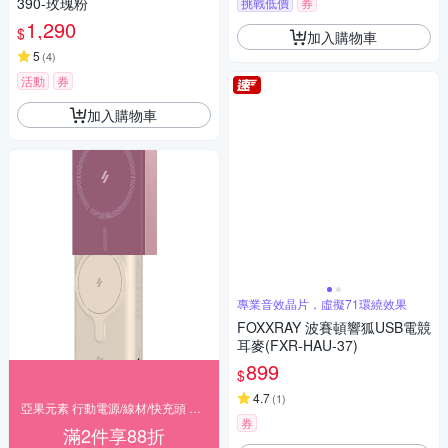
390-玫瑰粉
挑戰低價
券
1,290
$
加入購物車
5
(
4
)
活動
券
加入購物車
專業音效晶片，虛擬71環繞效果
FOXXRAY 波賽頓響狐USB電競
耳麥(FXR-HAU-37)
899
$
4.7
(
1
)
亞果元素 行動電源/線材/快充頭 任兩件88折
券
滿2件享88折