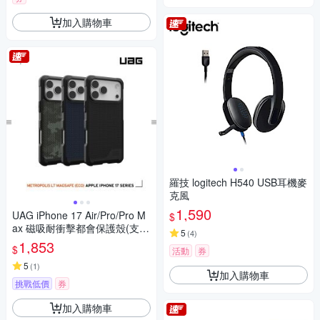
加入購物車
羅技 logitech H540 USB耳機麥
克風
1,590
UAG iPhone 17 Air/Pro/Pro M
$
ax 磁吸耐衝擊都會保護殼(支援
5
(
4
)
MagSafe 手機殼)
1,853
$
活動
券
5
(
1
)
加入購物車
挑戰低價
券
加入購物車