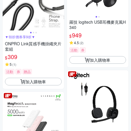
羅技 logitech USB耳機麥克風H
340
949
$
▼領折價券享9折▼
4.5
(
2
)
ONPRO Link質感手機掛繩夾片
套組
活動
券
309
$
加入購物車
5
(
1
)
活動
券
贈品
加入購物車