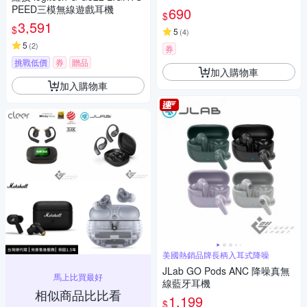
PEED三模無線遊戲耳機
690
$
3,591
$
5
(
4
)
5
(
2
)
券
挑戰低價
券
贈品
加入購物車
加入購物車
美國熱銷品牌長柄入耳式降噪
JLab GO Pods ANC 降噪真無
馬上比買最好
線藍牙耳機
相似商品比比看
1,199
$