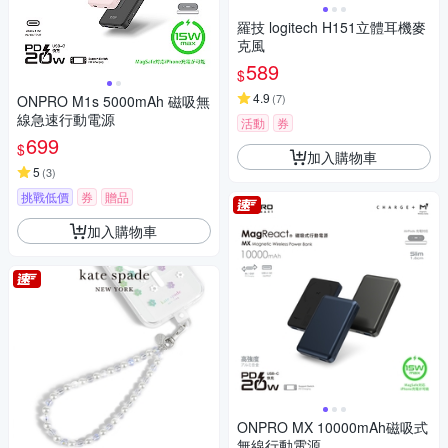
羅技 logitech H151立體耳機麥
克風
589
$
4.9
(
7
)
ONPRO M1s 5000mAh 磁吸無
線急速行動電源
活動
券
699
$
加入購物車
5
(
3
)
挑戰低價
券
贈品
加入購物車
ONPRO MX 10000mAh磁吸式
無線行動電源