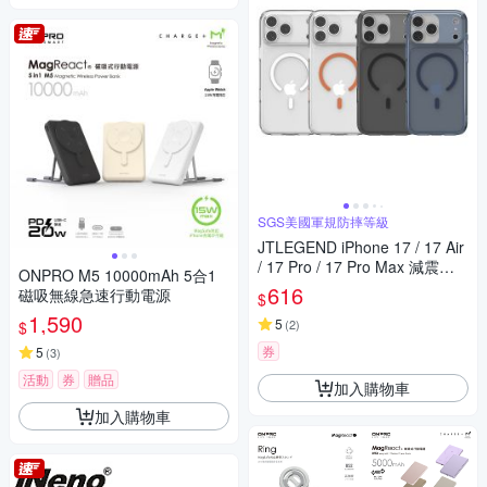
SGS美國軍規防摔等級
JTLEGEND iPhone 17 / 17 Air
/ 17 Pro / 17 Pro Max 減震防
ONPRO M5 10000mAh 5合1
摔磁吸保護殼 (按鍵版)
616
磁吸無線急速行動電源
$
1,590
5
(
2
)
$
券
5
(
3
)
活動
券
贈品
加入購物車
加入購物車