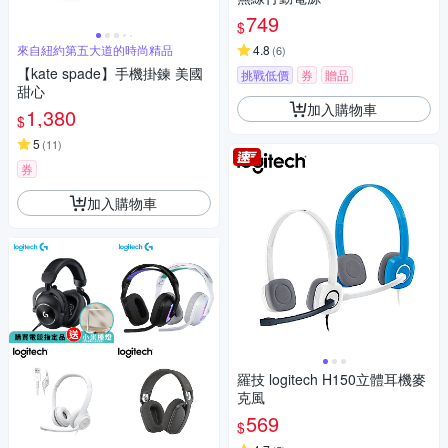
749
$
來自紐約第五大道的時尚精品
4.8
(
6
)
【kate spade】手機掛鍊 美國
挑戰低價
券
贈品
甜心
加入購物車
1,380
$
5
(
11
)
券
加入購物車
羅技 logitech H150立體耳機麥
克風
569
$