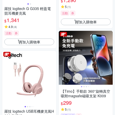
$
5
(
1
)
羅技 logitech G G335 輕盈電
競耳機麥克風
活動
券
1,341
$
加入購物車
4.9
(
4
)
活動
券
加入購物車
【Timo】手動款 360°旋轉真空
吸附magsafe磁吸支架 K009
299
$
5
(
1
)
羅技 logitech USB耳機麥克風H