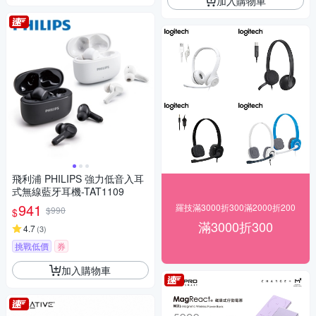
加入購物車
飛利浦 PHILIPS 強力低音入耳
式無線藍牙耳機-TAT1109
941
羅技滿3000折300滿2000折200
$990
$
滿3000折300
4.7
(
3
)
挑戰低價
券
加入購物車