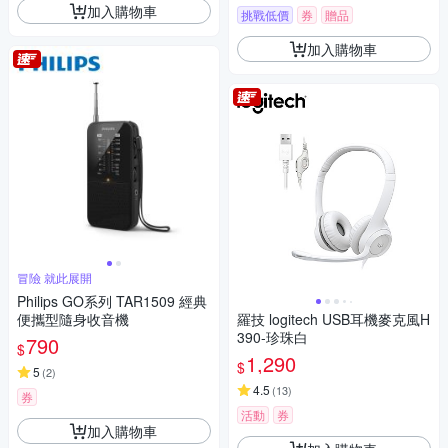
加入購物車
挑戰低價
券
贈品
加入購物車
冒險 就此展開
Philips GO系列 TAR1509 經典
便攜型隨身收音機
羅技 logitech USB耳機麥克風H
390-珍珠白
790
$
1,290
$
5
(
2
)
4.5
(
13
)
券
活動
券
加入購物車