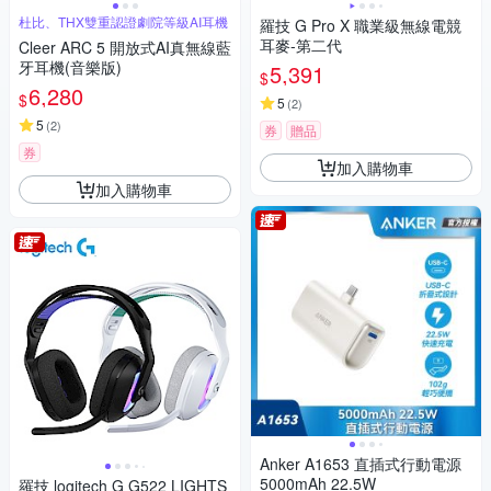
杜比、THX雙重認證劇院等級AI耳機
羅技 G Pro X 職業級無線電競
耳麥-第二代
Cleer ARC 5 開放式AI真無線藍
牙耳機(音樂版)
5,391
$
6,280
$
5
(
2
)
5
(
2
)
券
贈品
券
加入購物車
加入購物車
Anker A1653 直插式行動電源
5000mAh 22.5W
羅技 logitech G G522 LIGHTS