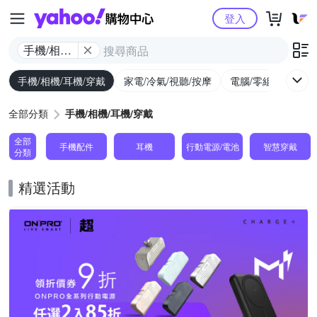
Yahoo購物中心
登入
手機/相機/
耳機/穿戴
手機/相機/耳機/穿戴
家電/冷氣/視聽/按摩
電腦/零組件/週邊/
全部分類
手機/相機/耳機/穿戴
全部
手機配件
耳機
行動電源/電池
智慧穿戴
分類
精選活動