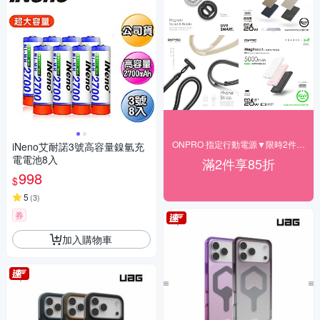
ONPRO 指定行動電源▼限時2件85折
iNeno艾耐諾3號高容量鎳氫充
電電池8入
滿2件享85折
998
$
5
(
3
)
券
加入購物車