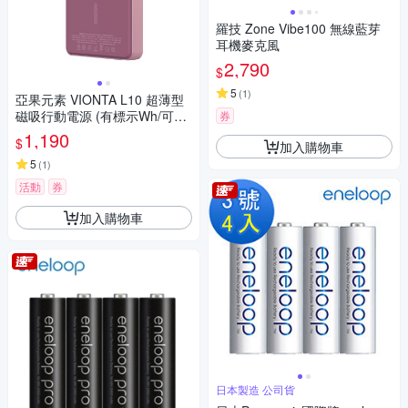
羅技 Zone Vibe100 無線藍芽
耳機麥克風
2,790
$
5
(
1
)
亞果元素 VIONTA L10 超薄型
磁吸行動電源 (有標示Wh/可上
券
飛機)
1,190
$
加入購物車
5
(
1
)
活動
券
加入購物車
日本製造 公司貨