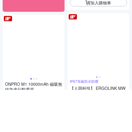
加入購物車
IP67等級防水防塵
ONPRO M1 10000mAh 磁吸無
【人因科技】 ERGOLINK MW
線急速行動電源
B237 全圓心率智慧監測運動手
1,090
$
錶
449
$
5
(
3
)
4.7
(
3
)
挑戰低價
券
贈品
挑戰低價
券
加入購物車
加入購物車