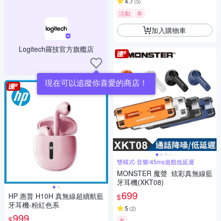
4.7
(
5
)
活動
券
加入購物車
Logitech羅技官方旗艦店
現在可以追蹤你喜愛的商店！
雙模式-音樂/45ms遊戲低延遲
MONSTER 魔聲 炫彩真無線藍
牙耳機(XKT08)
699
HP 惠普 H10H 真無線超續航藍
$
牙耳機-粉紅色系
5
(
2
)
999
$
券