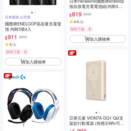
日本Panasonic國際牌eneloop
低自放電充電電池組(內附3號4
入)
819
$890
$
日本製造 公司貨
4.5
(
3
)
國際牌ENELOOP高容量充電電
池 內附3號4入
限時下殺
券
911
$990
$
加入購物車
5
(
3
)
限時下殺
券
加入購物車
亞果元素 VIONTA GQ1 Qi2支
架款行動電源 (有標示Wh/可上
飛機)
1,290