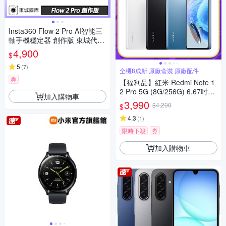
Insta360 Flow 2 Pro AI智能三
軸手機穩定器 創作版 東城代理
公司貨
4,900
$
5
(
7
)
全機8成新 原廠盒裝 原廠配件
券
【福利品】紅米 Redmi Note 1
2 Pro 5G (8G/256G) 6.67吋智
加入購物車
慧型手機(8成新)
3,990
$4,200
$
4.3
(
1
)
限時下殺
券
加入購物車