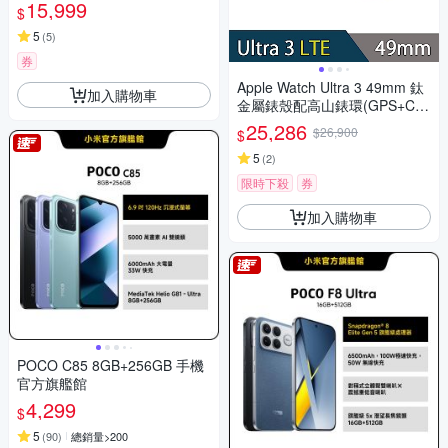
15,999
$
5
(
5
)
券
Apple Watch Ultra 3 49mm 鈦
加入購物車
金屬錶殼配高山錶環(GPS+Cell
ular)智慧手錶
25,286
$26,900
$
5
(
2
)
限時下殺
券
加入購物車
POCO C85 8GB+256GB 手機
官方旗艦館
4,299
$
5
(
90
)
總銷量>200