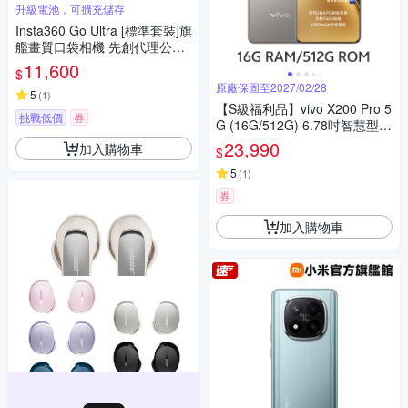
升級電池，可擴充儲存
Insta360 Go Ultra [標準套裝]旗
艦畫質口袋相機 先創代理公司
貨
11,600
$
原廠保固至2027/02/28
5
(
1
)
【S級福利品】vivo X200 Pro 5
挑戰低價
券
G (16G/512G) 6.78吋智慧型手
機
23,990
加入購物車
$
5
(
1
)
券
加入購物車