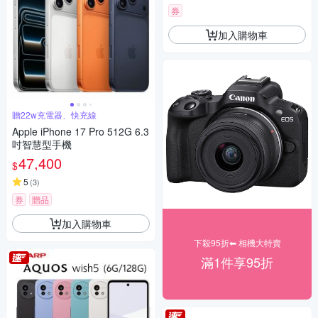
券
加入購物車
贈22w充電器、快充線
Apple iPhone 17 Pro 512G 6.3
吋智慧型手機
47,400
$
5
(
3
)
券
贈品
加入購物車
下殺95折⬅︎ 相機大特賣
滿1件享95折