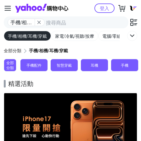
Yahoo購物中心
登入
手機/相機/
耳機/穿戴
手機/相機/耳機/穿戴
家電/冷氣/視聽/按摩
電腦/零組件/週邊/
全部分類
手機/相機/耳機/穿戴
全部
手機配件
智慧穿戴
耳機
手機
分類
精選活動