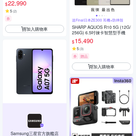
22,990
$
5
(
2
)
券
送Final日本ZE300 耳機+防摔殼
SHARP AQUOS R10 5G (12G/
加入購物車
256G) 6.5吋徠卡智慧型手機
15,490
$
5
(
3
)
券
贈品
加入購物車
Samsung三星官方旗艦店