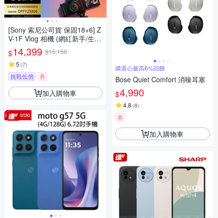
[Sony 索尼公司貨 保固18+6] Z
V-1F Vlog 相機 (網紅新手/生活
隨拍)
14,399
$15,156
$
5
(
7
)
購衷心最高6%回饋
挑戰低價
券
Bose Quiet Comfort 消噪耳塞
4,990
加入購物車
$
4.8
(
8
)
券
加入購物車