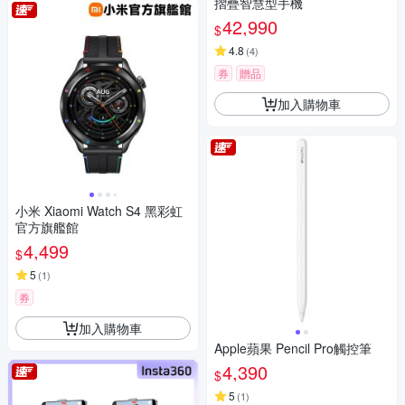
摺疊智慧型手機
42,990
$
4.8
(
4
)
券
贈品
加入購物車
小米 Xiaomi Watch S4 黑彩虹
官方旗艦館
4,499
$
5
(
1
)
券
加入購物車
Apple蘋果 Pencil Pro觸控筆
4,390
$
5
(
1
)