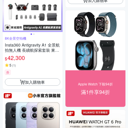
加入購物車
8K全景空拍機
Insta360 Antigravity A1 全景航
拍無人機 長續航探索套裝 東城
代理公司貨
42,300
$
5
(
1
)
券
加入購物車
Apple Watch 下殺94折
滿1件享94折