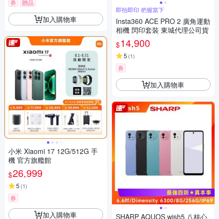
券
贈品
即拍即印 把握當下
加入購物車
Insta360 ACE PRO 2 廣角運動
相機 閃印套裝 東城代理公司貨
14,900
$
5
(
1
)
券
加入購物車
小米 Xiaomi 17 12G/512G 手
機 官方旗艦館
26,999
$
5
(
1
)
券
加入購物車
SHARP AQUOS wish5 八核心