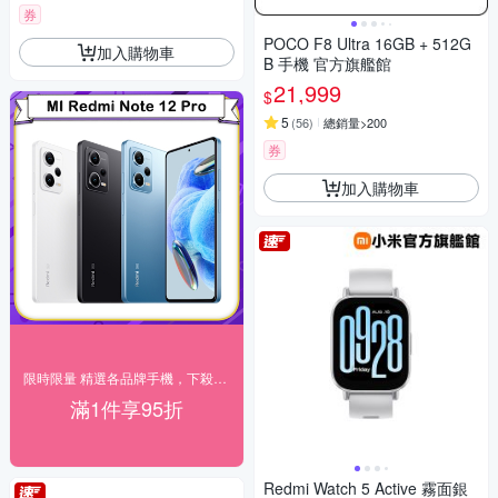
券
POCO F8 Ultra 16GB + 512G
加入購物車
B 手機 官方旗艦館
21,999
$
5
(
56
)
總銷量>200
券
加入購物車
限時限量 精選各品牌手機，下殺95折優惠
滿1件享95折
Redmi Watch 5 Active 霧面銀