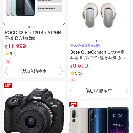
POCO X8 Pro 12GB + 512GB
手機 官方旗艦館
11,999
購衷心最高6%回饋
$
Bose QuietComfort Ultra消噪
5
(
3
)
耳塞 II (第二代) 藍牙耳機-多色
券
選
9,500
$
加入購物車
5
(
2
)
券
加入購物車