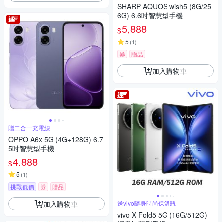
SHARP AQUOS wish5 (8G/25
6G) 6.6吋智慧型手機
5,888
$
5
(
1
)
券
贈品
加入購物車
贈二合一充電線
OPPO A6x 5G (4G+128G) 6.7
5吋智慧型手機
4,888
$
5
(
1
)
挑戰低價
券
贈品
加入購物車
送vivo隨身時尚保溫瓶
vivo X Fold5 5G (16G/512G)