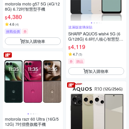
motorola moto g57 5G (4G/12
8G) 6.72吋智慧型手機
4,380
$
4.6
(
4
)
送滿版玻璃保貼
挑戰低價
券
SHARP AQUOS wish4 5G (6
G/128G) 6.6吋八核心智慧型手
加入購物車
機
4,119
$
4.7
(
5
)
券
贈品
加入購物車
motorola razr 60 Ultra (16G/5
12G) 7吋摺疊旗艦手機