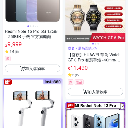
Redmi Note 15 Pro 5G 12GB
+ 256GB 手機 官方旗艦館
9,999
$
聯名卡最高回饋6%
4.6
(
5
)
【官旗】HUAWEI 華為 Watch
券
GT 6 Pro 智慧手錶 -46mm/鈦
合金錶體
11,490
加入購物車
$
5
(
2
)
券
贈品
加入購物車