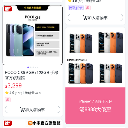
4.8
(
56
)
總銷量>300
挑戰低價
券
加入購物車
POCO C85 6GB+128GB 手機
官方旗艦館
3,299
$
4.9
(
152
)
總銷量>300
券
iPhone17 直降千元起
滿8888大優惠
加入購物車