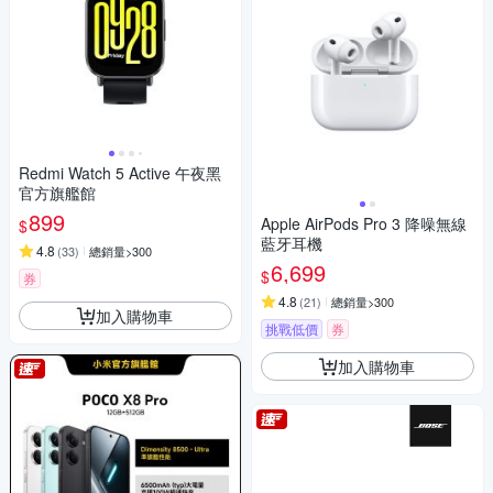
Redmi Watch 5 Active 午夜黑
官方旗艦館
899
Apple AirPods Pro 3 降噪無線
$
藍牙耳機
4.8
(
33
)
總銷量>300
6,699
$
券
4.8
(
21
)
總銷量>300
加入購物車
挑戰低價
券
加入購物車