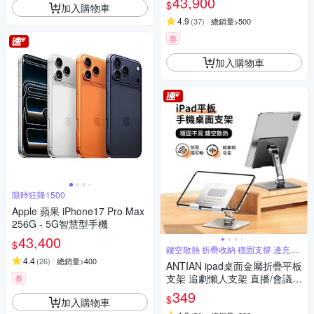
43,900
$
加入購物車
4.9
(
37
)
總銷量>500
券
加入購物車
限時狂降1500
Apple 蘋果 iPhone17 Pro Max
256G - 5G智慧型手機
43,400
$
鏤空散熱 折疊收納 穩固支撐 邊充電
玩
4.4
(
26
)
總銷量>400
ANTIAN ipad桌面金屬折疊平板
支架 追劇懶人支架 直播/會議
券
平板架 手機支架 交換禮物
349
$
加入購物車