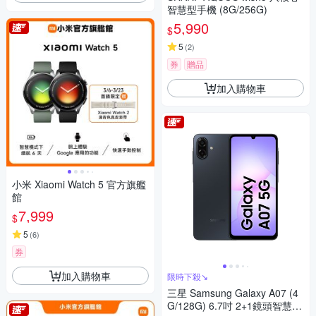
智慧型手機 (8G/256G)
5,990
$
5
(
2
)
券
贈品
加入購物車
小米 Xiaomi Watch 5 官方旗艦
館
7,999
$
5
(
6
)
券
加入購物車
限時下殺↘
三星 Samsung Galaxy A07 (4
G/128G) 6.7吋 2+1鏡頭智慧手