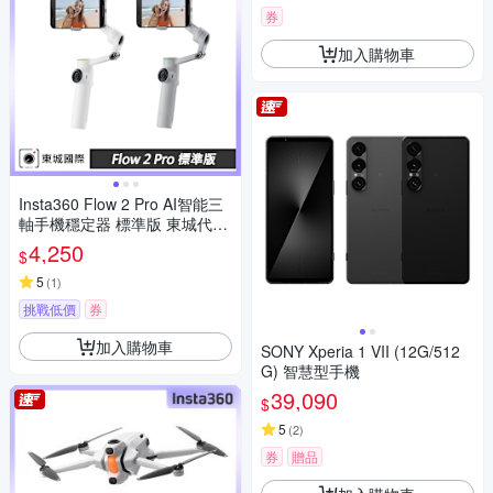
券
加入購物車
Insta360 Flow 2 Pro AI智能三
軸手機穩定器 標準版 東城代理
公司貨
4,250
$
5
(
1
)
挑戰低價
券
加入購物車
SONY Xperia 1 VII (12G/512
G) 智慧型手機
39,090
$
5
(
2
)
券
贈品