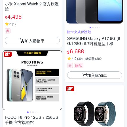
小米 Xiaomi Watch 2 官方旗艦
館
4,495
$
5
(
1
)
券
贈卡夾式保護殼
SAMSUNG Galaxy A17 5G (6
加入購物車
G/128G) 6.7吋智慧型手機
6,688
$
4.9
(
30
)
總銷量>200
券
贈品
加入購物車
POCO F8 Pro 12GB + 256GB
手機 官方旗艦館