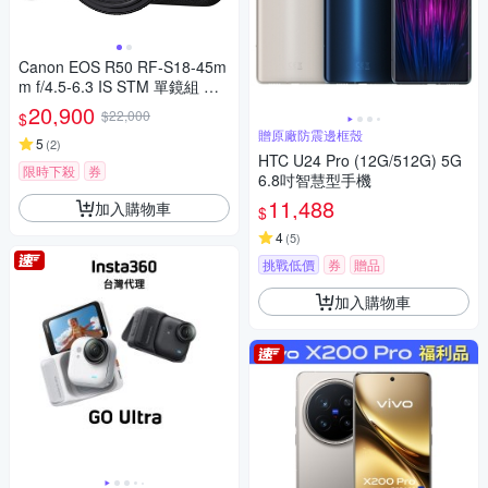
Canon EOS R50 RF-S18-45m
m f/4.5-6.3 IS STM 單鏡組 公
司貨
20,900
$22,000
$
贈原廠防震邊框殼
5
(
2
)
HTC U24 Pro (12G/512G) 5G
限時下殺
券
6.8吋智慧型手機
11,488
加入購物車
$
4
(
5
)
挑戰低價
券
贈品
加入購物車