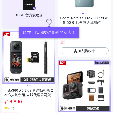
BOSE 官方旗艦店
Redmi Note 14 Pro+ 5G 12GB
+ 512GB 手機 官方旗艦館
8,999
$
現在可以追蹤你喜愛的商店！
5
(
1
)
券
加入購物車
Insta360 X5 8K全景運動相機 2
56G人氣套組 東城代理公司貨
16,890
$
5
(
9
)