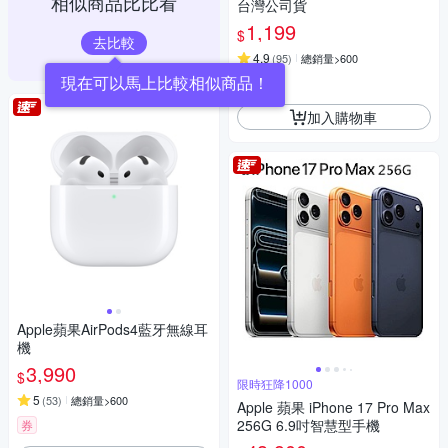
相似商品比比看
台灣公司貨
1,199
$
去比較
4.9
(
95
)
總銷量>600
券
加入購物車
Apple蘋果AirPods4藍牙無線耳
機
3,990
$
限時狂降1000
5
(
53
)
總銷量>600
Apple 蘋果 iPhone 17 Pro Max
256G 6.9吋智慧型手機
券