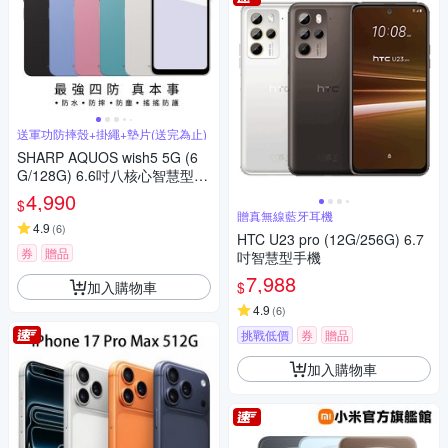
送軍功防摔殼+掛繩+墊片(送完為止)
SHARP AQUOS wish5 5G (6
G/128G) 6.6吋八核心智慧型手
機
4,990
$
贈真無線藍牙耳機
4.9
(
6
)
HTC U23 pro (12G/256G) 6.7
券
贈品
吋智慧型手機
7,988
加入購物車
$
4.9
(
6
)
挑戰低價
券
贈品
加入購物車