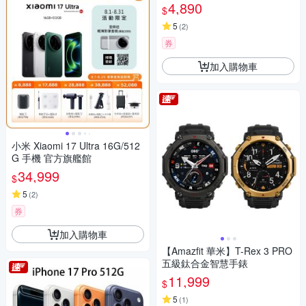
機
4,890
$
5
(
2
)
券
加入購物車
小米 Xiaomi 17 Ultra 16G/512
G 手機 官方旗艦館
34,999
$
5
(
2
)
券
加入購物車
【Amazfit 華米】T-Rex 3 PRO
五級鈦合金智慧手錶
11,999
$
5
(
1
)