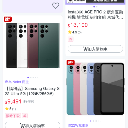
Insta360 ACE PRO 2 廣角運動
相機 雙電版 街拍套組 東城代理
公司貨
13,100
$
4.9
(
5
)
券
加入購物車
專為 Noter 而生
【福利品】Samsung Galaxy S
22 Ultra 5G (12GB/256GB)
9,491
$9,990
$
5
(
1
)
限時下殺
券
加入購物車
贈22W充電器