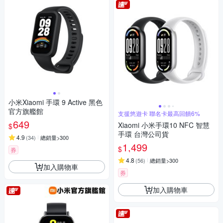
小米Xiaomi 手環 9 Active 黑色
官方旗艦館
支援悠遊卡 聯名卡最高回饋6%
649
Xiaomi 小米手環10 NFC 智慧
$
手環 台灣公司貨
4.9
(
34
)
總銷量>300
1,499
$
券
4.8
(
56
)
總銷量>300
加入購物車
券
加入購物車