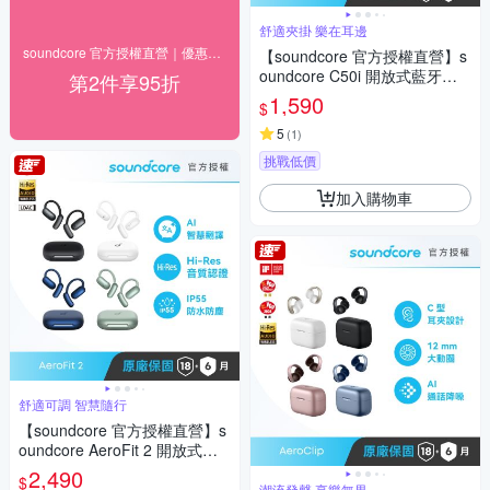
舒適夾掛 樂在耳邊
soundcore 官方授權直營｜優惠8折起
【soundcore 官方授權直營】s
oundcore C50i 開放式藍牙耳
第2件享95折
夾耳機
1,590
$
5
(
1
)
挑戰低價
加入購物車
舒適可調 智慧隨行
【soundcore 官方授權直營】s
oundcore AeroFit 2 開放式藍
牙耳機
2,490
$
潮流發聲 享樂無界