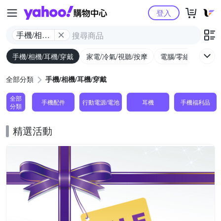
Yahoo購物中心
登入
手機/相機/
耳機/穿戴
手機/相機/耳機/穿戴
家電/冷氣/視聽/按摩
電腦/零組件/週邊/
全部分類
手機/相機/耳機/穿戴
全部
手機配件
行動電源/電池
耳機
手機福利品
分類
精選活動