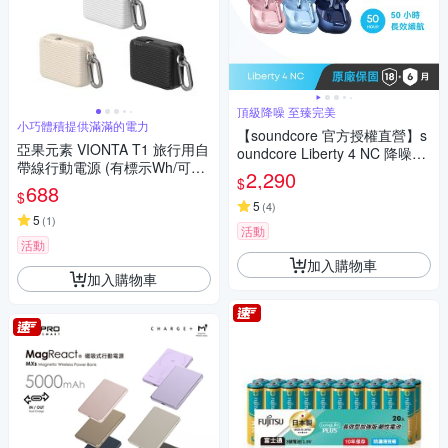
頂級降噪 至臻完美
小巧體積提供滿滿的電力
【soundcore 官方授權直營】s
亞果元素 VIONTA T1 旅行用自
oundcore Liberty 4 NC 降噪真
帶線行動電源 (有標示Wh/可上
無線藍牙耳機
2,290
$
飛機)
688
$
5
(
4
)
5
(
1
)
活動
活動
加入購物車
加入購物車