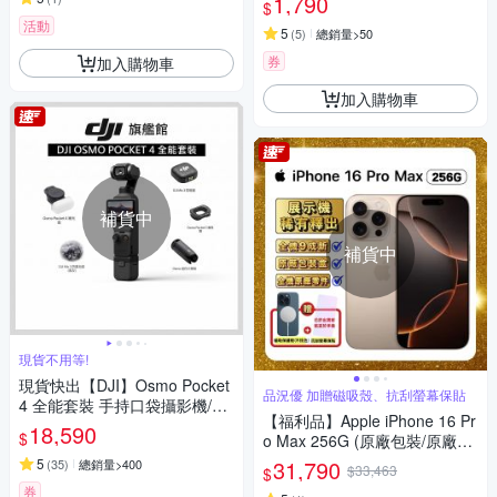
1,790
$
活動
5
(
5
)
總銷量>50
券
加入購物車
加入購物車
補貨中
補貨中
現貨不用等!
現貨快出【DJI】Osmo Pocket
品況優 加贈磁吸殼、抗刮螢幕保貼
4 全能套裝 手持口袋攝影機/相
【福利品】Apple iPhone 16 Pr
機 ｜旗艦高畫質｜多種底片濾
18,590
$
o Max 256G (原廠包裝/原廠零
鏡
件) 智慧手機 加贈豪禮
5
31,790
(
35
)
總銷量>400
$33,463
$
券