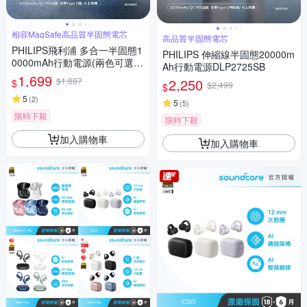
相容MagSafe高品質半固態電芯
高品質半固態電芯
PHILIPS飛利浦 多合一半固態1
PHILIPS 伸縮線半固態20000m
0000mAh行動電源(兩色可選)D
Ah行動電源DLP2725SB
LP4349S
1,699
$1,887
2,250
$
$2,499
$
5
(
2
)
5
(
5
)
限時下殺
限時下殺
加入購物車
加入購物車