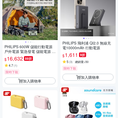
PHILIPS 飛利浦 QI2.0 無線充
PHILIPS 600W 儲能行動電源
電10000mAh 行動電源
戶外電源 緊急發電 儲能電源 D
1,611
9折
$
LP8093C
16,632
88折
$
5
(
3
)
總銷量>50
4.7
(
1
)
限時下殺
限時下殺
加入購物車
加入購物車