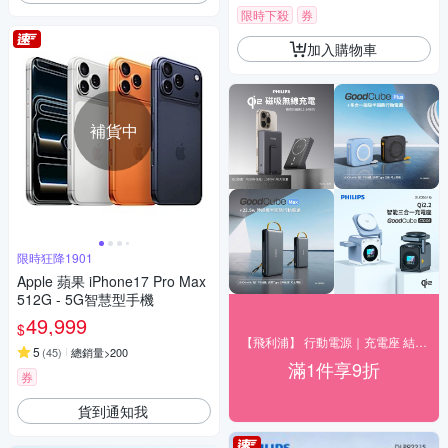
限時下殺
券
加入購物車
補貨中
限時狂降1901
Apple 蘋果 iPhone17 Pro Max
512G - 5G智慧型手機
49,999
$
【飛利浦】 行動電源｜充電座 結帳9折優惠
5
(
45
)
總銷量>200
滿1件享9折
券
貨到通知我