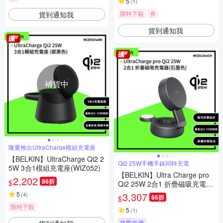
5
(
1
)
限時下殺
券
貨到通知我
貨到通知我
補貨中
隆重推出UltraCharge模組充電座
【BELKIN】UltraCharge Qi2 2
QI2 25W手機手錶同時充電
5W 3合1模組充電座(WIZ052)
【BELKIN】Ultra Charge pro
2,202
86折
$
Qi2 25W 2合1 折疊磁吸充電器
(WIZ043)
5
3,307
(
4
)
86折
$
限時下殺
5
(
1
)
挑戰低價