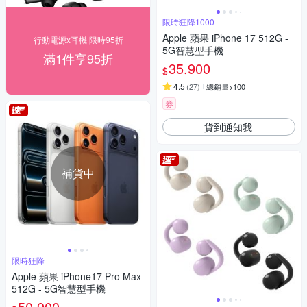
限時狂降1000
Apple 蘋果 iPhone 17 512G -
行動電源x耳機 限時95折
5G智慧型手機
滿1件享95折
35,900
$
4.5
(
27
)
總銷量>100
券
貨到通知我
補貨中
限時狂降
Apple 蘋果 iPhone17 Pro Max
512G - 5G智慧型手機
50,900