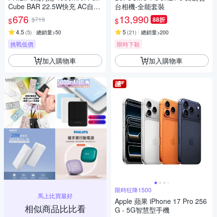
Cube BAR 22.5W快充 AC自帶
台相機-全能套裝
線 Type-C線行動電源 DLP520
676
13,990
$719
88折
$
$
1C 17.88Wh_具Wh標示
4.5
5
(
5
)
總銷量>50
(
21
)
總銷量>200
挑戰低價
限時下殺
加入購物車
加入購物車
限時狂降1500
馬上比買最好
Apple 蘋果 iPhone 17 Pro 256
相似商品比比看
G - 5G智慧型手機