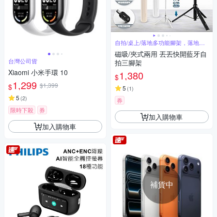
自拍/桌上/落地多功能腳架，落地瞬
開
磁吸/夾式兩用 丟丟快開藍牙自
台灣公司貨
拍三腳架
Xiaomi 小米手環 10
1,380
$
1,299
$1,399
$
5
(
1
)
5
(
2
)
券
限時下殺
券
加入購物車
加入購物車
補貨中