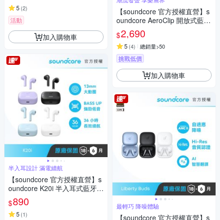
5
(
2
)
【soundcore 官方授權直營】s
oundcore AeroClip 開放式藍牙
活動
耳夾耳機
2,690
$
加入購物車
5
(
4
)
總銷量>50
挑戰低價
加入購物車
半入耳設計 滿電續航
【soundcore 官方授權直營】s
oundcore K20i 半入耳式藍牙耳
機
890
$
最輕巧 降噪體驗
5
(
1
)
【soundcore 官方授權直營】s