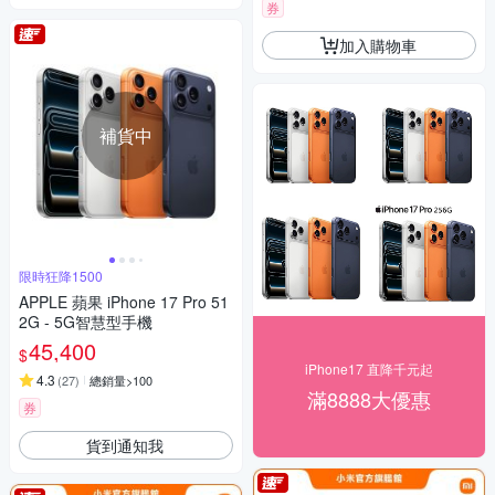
券
加入購物車
補貨中
限時狂降1500
APPLE 蘋果 iPhone 17 Pro 51
2G - 5G智慧型手機
45,400
$
iPhone17 直降千元起
4.3
(
27
)
總銷量>100
滿8888大優惠
券
貨到通知我