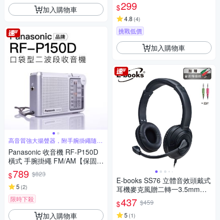
袋式行動電源(內附C-to-C短線)
299
$
加入購物車
4.8
(
4
)
挑戰低價
加入購物車
高音質強大揚聲器，附手腕掛繩隨手
聽
Panasonic 收音機 RF-P150D
橫式 手腕掛繩 FM/AM【保固一
年】
789
$823
$
E-books SS76 立體音效頭戴式
5
(
2
)
耳機麥克風贈二轉一3.5mm轉
接線
限時下殺
437
$459
$
加入購物車
5
(
1
)