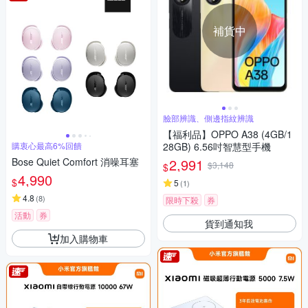
補貨中
臉部辨識、側邊指紋辨識
【福利品】OPPO A38 (4GB/1
購衷心最高6%回饋
28GB) 6.56吋智慧型手機
Bose Quiet Comfort 消噪耳塞
2,991
$3,148
$
4,990
$
5
(
1
)
4.8
(
8
)
限時下殺
券
活動
券
貨到通知我
加入購物車