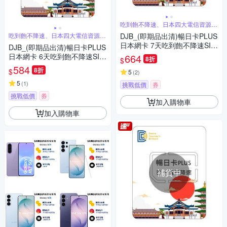
吃到飽不降速、日本四大電信資源共
享
吃到飽不降速、日本四大電信資源共
DJB_(即期品出清)暢日卡PLUS
享
日本網卡 7天吃到飽不降速SIM
DJB_(即期品出清)暢日卡PLUS
卡
日本網卡 6天吃到飽不降速SIM
664
8折
$
卡
584
8折
$
5
(
2
)
5
(
1
)
挑戰低價
券
挑戰低價
券
加入購物車
加入購物車
補貨中