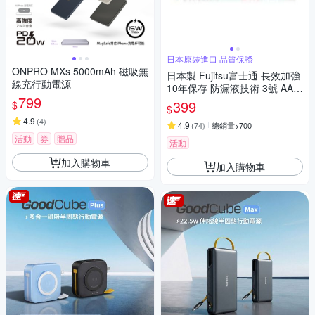
日本原裝進口 品質保證
ONPRO MXs 5000mAh 磁吸無
日本製 Fujitsu富士通 長效加強
線充行動電源
10年保存 防漏液技術 3號 AA /
799
4號 AAA 鹼性電池(精裝版20入
399
$
$
裝)
4.9
(
4
)
4.9
(
74
)
總銷量>700
活動
券
贈品
活動
加入購物車
加入購物車