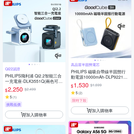
高品質半固態電芯
QI22認證
PHILIPS 磁吸自帶線半固態行
PHILIPS飛利浦 Qi2.2智能三合
動電源10000mAh-DLP9221S
一充電座-DLK3551Q(兩色可
雙色可選
1,530
$1,699
$
選)
2,250
$2,499
$
5
(
2
)
5
(
1
)
限時下殺
挑戰低價
加入購物車
加入購物車