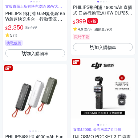
支援市面上所有快充協議 65W大功
PHILIPS飛利浦 4900mAh 直插
率輸出
式 口袋行動電源10W DLP2550
PHILIPS 飛利浦 GaN氮化鎵 65
17.88Wh_具Wh標示
W急速快充多合一行動電源 DL
399
67折
$
P6350C (具Wh標示_53.65Wh)
2,350
$2,499
$
4.9
(
278
)
總銷量>900
5
(
1
)
限時下殺
挑戰低價
加入購物車
加入購物車
直降$2000, 最高再享7％回饋
PHILIPS飛利浦 4900mAh Fun
DJI OSMO POCKET 3 口袋雲