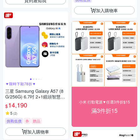
貨到通知我
加入購物車
▼限時下殺78折▼
三星 Samsung Galaxy A57 (8
G/256G) 6.7吋 2+1鏡頭智慧手
機
小米 行動電源▼任選3件折$15
14,190
$
滿3件折15
5
(
2
)
挑戰低價
券
贈品
加入購物車