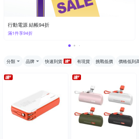
行動電源 結帳94折
滿1件享94折
分類
品牌
快速到貨
有現貨
挑戰低價
價格低到