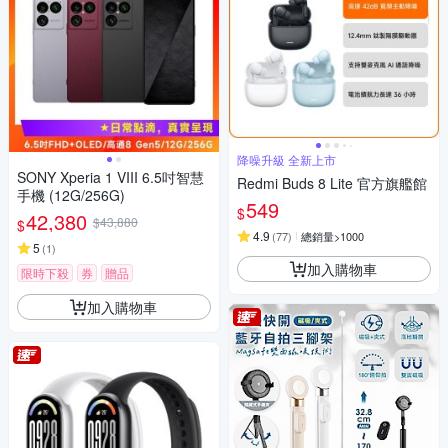
降噪升級 全新上市
SONY Xperia 1 VIII 6.5吋智慧
Redmi Buds 8 Lite 官方旗艦館
手機 (12G/256G)
549
$
42,380
$43,880
$
4.9
(
77
)
總銷量>1000
5
(
1
)
加入購物車
限時下殺
券
贈品
加入購物車