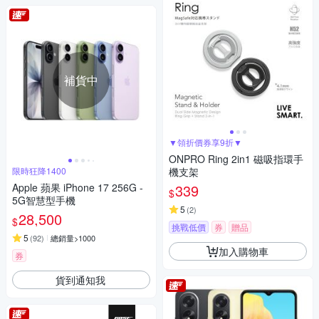
補貨中
▼領折價券享9折▼
ONPRO Ring 2in1 磁吸指環手
限時狂降1400
機支架
Apple 蘋果 iPhone 17 256G -
339
$
5G智慧型手機
5
(
2
)
28,500
$
挑戰低價
券
贈品
5
(
92
)
總銷量>1000
加入購物車
券
貨到通知我