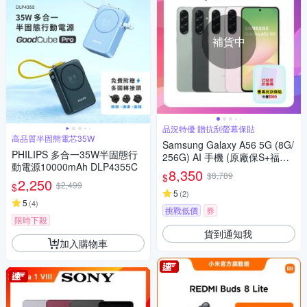
補貨中
品況特優 贈抗刮螢幕保貼
高品質半固態電芯35W
Samsung Galaxy A56 5G (8G/
PHILIPS 多合一35W半固態行
256G) AI 手機 (原廠保S+福利
動電源10000mAh DLP4355C
品)+螢幕保貼
8,350
$8,789
$
2,250
$2,499
$
5
(
2
)
5
(
4
)
挑戰低價
券
限時下殺
貨到通知我
加入購物車