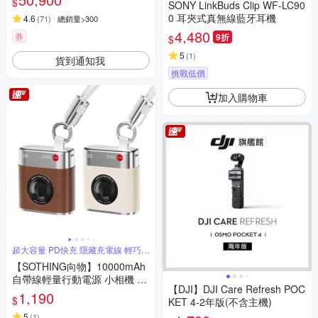
$
SONY LinkBuds Clip WF-LC90
0 耳夾式真無線藍牙耳機
4.6
(
71
)
總銷量>300
4,480
券
9折
$
5
(
1
)
貨到通知我
挑戰低價
加入購物車
超大容量 PD快充 隱藏充電線 輕巧迷
你
【SOTHING向物】10000mAh
自帶線輕量行動電源 小相機 mi
【DJI】DJI Care Refresh POC
ni(可上飛機 PD快充 雙口輸出)
1,190
$
KET 4-2年版(不含主機)
5
(
1
)