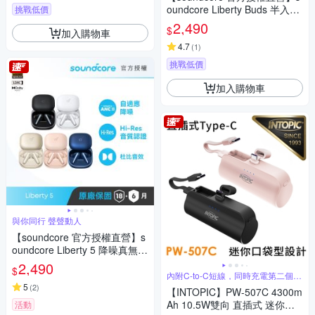
oundcore Liberty Buds 半入耳
挑戰低價
式降噪藍牙耳機
2,490
$
加入購物車
4.7
(
1
)
挑戰低價
加入購物車
與你同行 聲聲動人
【soundcore 官方授權直營】s
oundcore Liberty 5 降噪真無線
藍牙耳機
2,490
$
內附C-to-C短線，同時充電第二個裝
置
5
(
2
)
【INTOPIC】PW-507C 4300m
Ah 10.5W雙向 直插式 迷你口
活動