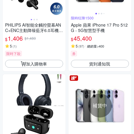
限時狂降1500
PHILIPS AI智能全觸控螢幕AN
Apple 蘋果 iPhone 17 Pro 512
C+ENC主動降噪藍牙6.0耳機-T
G - 5G智慧型手機
AT2630
1,406
45,400
$1,480
$
$
5
5
(
1
)
(
97
)
總銷量>400
限時下殺
券
加入購物車
貨到通知我
補貨中