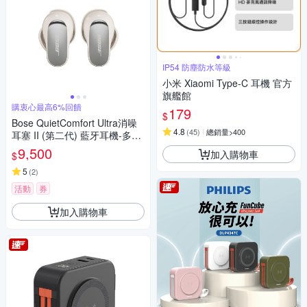
IP54 防塵防水等級
小米 Xiaomi Type-C 耳機 官方
旗艦館
購衷心最高6%回饋
179
$
Bose QuietComfort Ultra消噪
4.8
(
45
)
總銷量>400
耳塞 II (第二代) 藍牙耳機-多色
選
9,500
加入購物車
$
5
(
2
)
活動
券
加入購物車