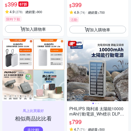
17.88Wh_具Wh標示
4號 AAA 鹼性電池(精裝版20入
399
399
67折
$
$
裝)
4.9
(
278
)
總銷量>900
4.9
(
74
)
總銷量>700
限時下殺
活動
加入購物車
加入購物車
PHILIPS 飛利浦 太陽能10000
馬上比買最好
mAh行動電源_Wh標示 DLP77
相似商品比比看
28N/96
799
$
4.7
去比較
(
71
)
總銷量>500