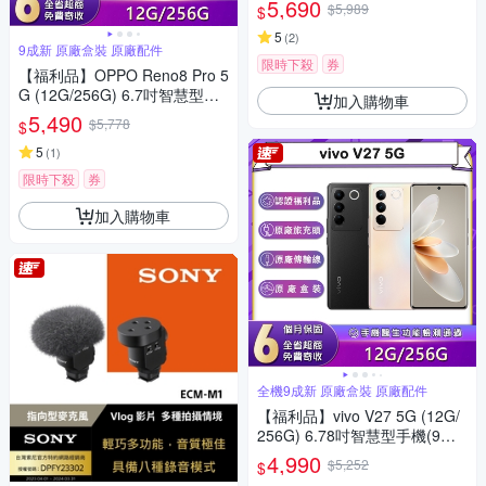
5,690
$5,989
$
5
(
2
)
9成新 原廠盒裝 原廠配件
限時下殺
券
【福利品】OPPO Reno8 Pro 5
G (12G/256G) 6.7吋智慧型手
加入購物車
機
5,490
$5,778
$
5
(
1
)
限時下殺
券
加入購物車
全機9成新 原廠盒裝 原廠配件
【福利品】vivo V27 5G (12G/
256G) 6.78吋智慧型手機(9成
新)
4,990
$5,252
$