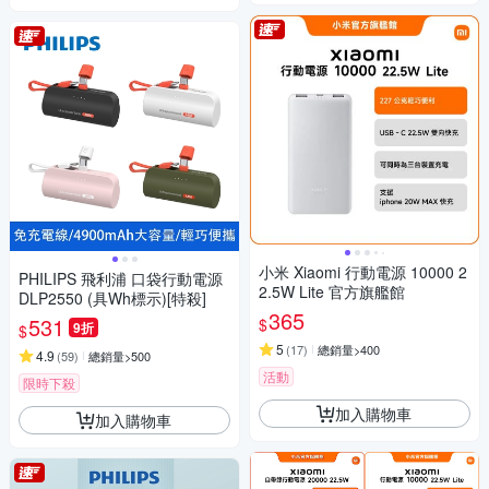
小米 Xiaomi 行動電源 10000 2
PHILIPS 飛利浦 口袋行動電源
2.5W Lite 官方旗艦館
DLP2550 (具Wh標示)[特殺]
365
531
$
9折
$
5
(
17
)
總銷量>400
4.9
(
59
)
總銷量>500
活動
限時下殺
加入購物車
加入購物車