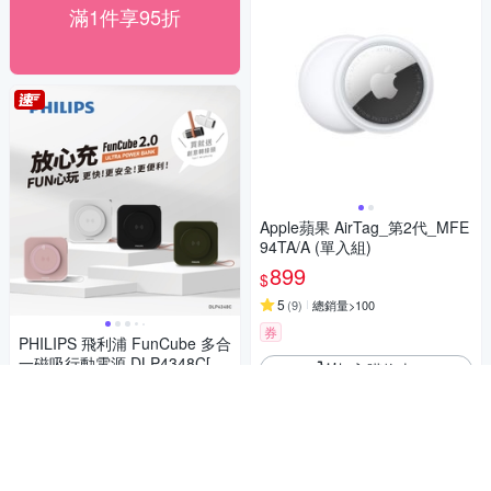
滿1件享95折
Apple蘋果 AirTag_第2代_MFE
94TA/A (單入組)
899
$
5
(
9
)
總銷量>100
券
PHILIPS 飛利浦 FunCube 多合
一磁吸行動電源 DLP4348C[特
加入購物車
殺]
1,665
9折
$
5
(
11
)
總銷量>100
限時下殺
加入購物車