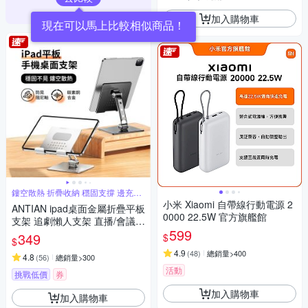
加入購物車
現在可以馬上比較相似商品！
鏤空散熱 折疊收納 穩固支撐 邊充電
玩
小米 Xiaomi 自帶線行動電源 2
ANTIAN ipad桌面金屬折疊平板
0000 22.5W 官方旗艦館
支架 追劇懶人支架 直播/會議
599
平板架 手機支架 交換禮物
349
$
$
4.9
(
48
)
總銷量>400
4.8
(
56
)
總銷量>300
活動
挑戰低價
券
加入購物車
加入購物車