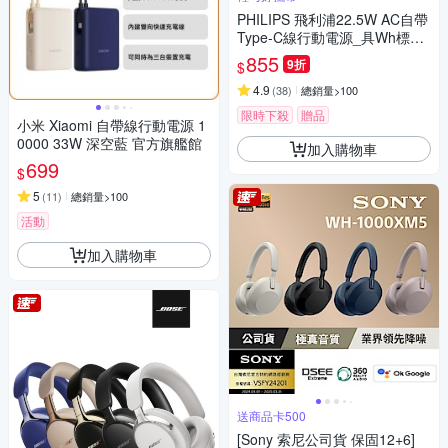
PHILIPS 飛利浦22.5W AC自帶
Type-C線行動電源_具Wh標示
DLP5201C
855
9折
$
4.9
(
38
)
總銷量>100
限時下殺
贈品
小米 Xiaomi 自帶線行動電源 1
0000 33W 深空藍 官方旗艦館
加入購物車
699
$
5
(
11
)
總銷量>100
活動
加入購物車
送商品卡500
[Sony 索尼公司貨 保固12+6]