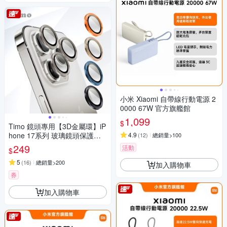
小米 Xiaomi 自帶線行動電源 2
0000 67W 官方旗艦館
1,099
$
Timo 鏡頭專用【3D金屬環】iP
hone 17系列 玻璃鏡頭保護貼
4.9
(
12
)
總銷量>100
膜
249
活動
$
5
(
16
)
總銷量>200
加入購物車
券
加入購物車