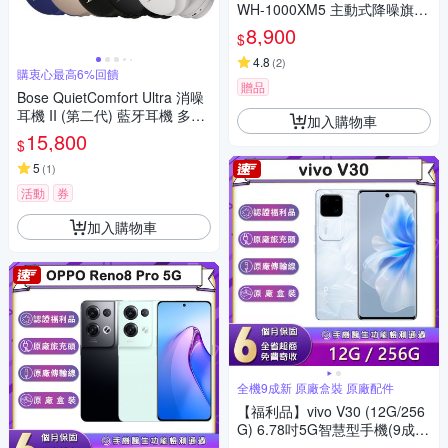
WH-1000XM5 主動式降噪旗艦
藍牙耳機(頂級降噪 /極真音質/
8,900
$
配戴舒適)
4.8
(
2
)
購衷心最高6%回饋
贈品
Bose QuietComfort Ultra 消噪
耳機 II (第二代) 藍牙耳機 多色
加入購物車
選
15,800
$
5
(
1
)
活動
券
加入購物車
全機9成新 原廠盒裝 原廠配件
【福利品】vivo V30 (12G/256
G) 6.78吋5G智慧型手機(9成
新)