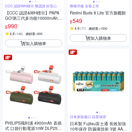
CCC 認證WH標示 雙認證 好安心
降噪升級 全新上市
【CCC 認證&WH標示】PAPA
Redmi Buds 8 Lite 官方旗艦館
GO!第三代多功能10000mAh可
549
$
分離式充電線行動電源BS-WL7
990
$
20-快
4.9
(
77
)
總銷量>1000
4.8
(
146
)
總銷量>900
加入購物車
加入購物車
日本原裝進口 品質保證
PHILIPS飛利浦 4900mAh 直插
日本製 Fujitsu富士通 長效加強
式 口袋行動電源10W DLP2550
10年保存 防漏液技術 3號 AA /