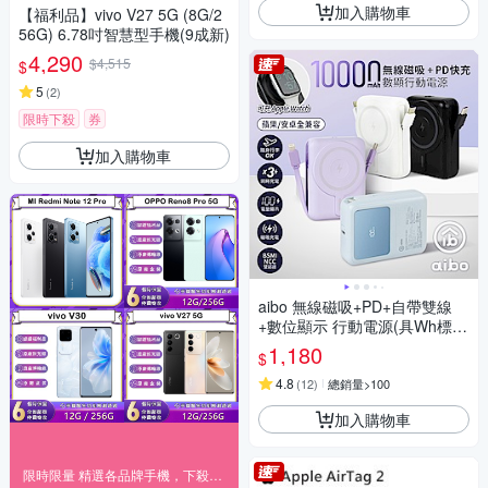
加入購物車
【福利品】vivo V27 5G (8G/2
56G) 6.78吋智慧型手機(9成新)
4,290
$4,515
$
5
(
2
)
限時下殺
券
加入購物車
aibo 無線磁吸+PD+自帶雙線
+數位顯示 行動電源(具Wh標
示) AW100
1,180
$
4.8
(
12
)
總銷量>100
加入購物車
限時限量 精選各品牌手機，下殺95折優惠