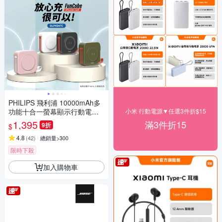
PHILIPS 飛利浦 10000mAh多
功能十合一螢幕顯示行動電源
小米 行動電源▼任選3件折$15
DLP4347C
1,395
滿3件折15
9折
$
4.8
(
42
)
總銷量>300
限時下殺
加入購物車