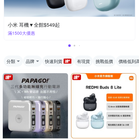
小米 耳機▼全館$549起
滿1500大優惠
分類
品牌
快速到貨
有現貨
挑戰低價
價格低到