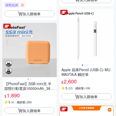
挑戰低價
券
加入購物車
Apple 蘋果Pencil (USB-C) MU
WA3TA/A 觸控筆
2,600
$
【PhotoFast】SSB mini充 半
固態行動電源10000mAh_38.5
5
(
22
)
總銷量>100
Wh_具Wh標示
1,890
$
加入購物車
5
(
6
)
總銷量>200
加入購物車