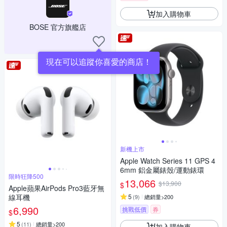
加入購物車
BOSE 官方旗艦店
現在可以追蹤你喜愛的商店！
新機上市
Apple Watch Series 11 GPS 4
6mm 鋁金屬錶殼/運動錶環
限時狂降500
13,066
$13,900
$
Apple蘋果AirPods Pro3藍牙無
線耳機
5
(
9
)
總銷量>200
6,990
挑戰低價
券
$
5
(
11
)
總銷量>200
加入購物車