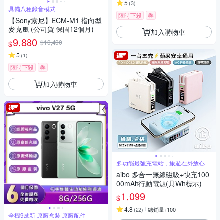
5
(
3
)
具備八種錄音模式
限時下殺
券
【Sony索尼】ECM-M1 指向型
麥克風 (公司貨 保固12個月)
加入購物車
9,880
$10,400
$
5
(
1
)
限時下殺
券
加入購物車
多功能最強充電站，旅遊在外放心娛
樂
aibo 多合一無線磁吸+快充100
00mAh行動電源(具Wh標示)
1,099
$
4.8
(
22
)
總銷量>100
全機9成新 原廠盒裝 原廠配件