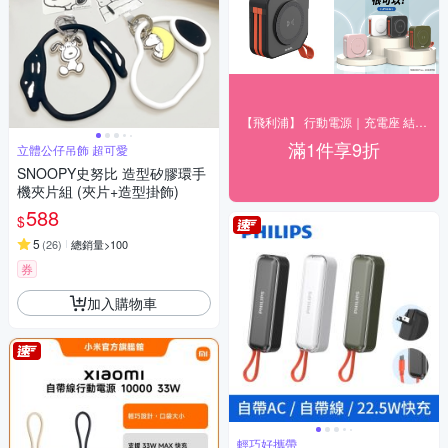
【飛利浦】 行動電源｜充電座 結帳9折優惠
滿1件享9折
立體公仔吊飾 超可愛
SNOOPY史努比 造型矽膠環手
機夾片組 (夾片+造型掛飾)
588
$
5
(
26
)
總銷量>100
券
加入購物車
輕巧好攜帶