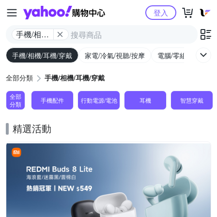
Yahoo購物中心
登入
手機/相機/
耳機/穿戴
手機/相機/耳機/穿戴
家電/冷氣/視聽/按摩
電腦/零組件/週邊/
全部分類
手機/相機/耳機/穿戴
全部
手機配件
行動電源/電池
耳機
智慧穿戴
分類
精選活動