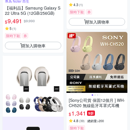
專為 Noter 而生
4.3
(
1
)
【福利品】Samsung Galaxy S
限時下殺
券
22 Ultra 5G (12GB/256GB)
9,491
$9,990
加入購物車
$
5
(
1
)
限時下殺
券
加入購物車
[Sony公司貨 保固12個月 ] WH-
CH520 無線藍牙耳罩式耳機
1,341
9折
$
4.8
(
39
)
總銷量>200
限時下殺