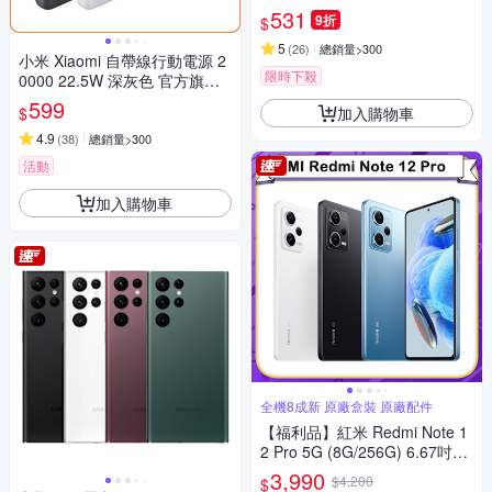
531
9折
$
5
(
26
)
總銷量>300
小米 Xiaomi 自帶線行動電源 2
限時下殺
0000 22.5W 深灰色 官方旗艦
館
599
加入購物車
$
4.9
(
38
)
總銷量>300
活動
加入購物車
全機8成新 原廠盒裝 原廠配件
【福利品】紅米 Redmi Note 1
2 Pro 5G (8G/256G) 6.67吋智
慧型手機(8成新)
3,990
$4,200
$