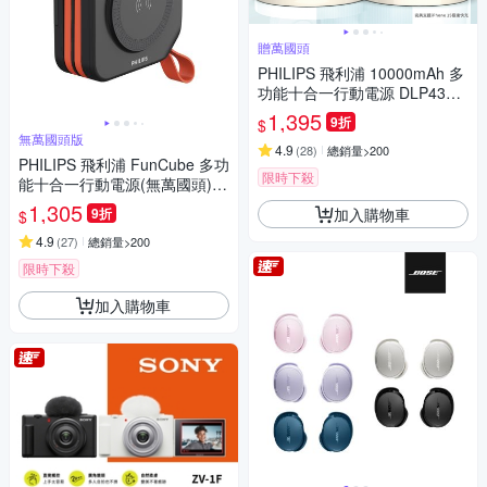
贈萬國頭
PHILIPS 飛利浦 10000mAh 多
功能十合一行動電源 DLP4347
C[特殺]
1,395
9折
$
無萬國頭版
4.9
(
28
)
總銷量>200
PHILIPS 飛利浦 FunCube 多功
限時下殺
能十合一行動電源(無萬國頭)
[特殺]
1,305
加入購物車
9折
$
4.9
(
27
)
總銷量>200
限時下殺
加入購物車