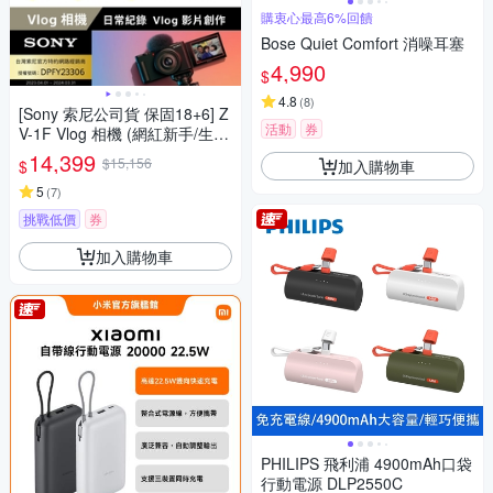
購衷心最高6%回饋
Bose Quiet Comfort 消噪耳塞
4,990
$
4.8
(
8
)
[Sony 索尼公司貨 保固18+6] Z
活動
券
V-1F Vlog 相機 (網紅新手/生活
隨拍)
14,399
$15,156
加入購物車
$
5
(
7
)
挑戰低價
券
加入購物車
PHILIPS 飛利浦 4900mAh口袋
行動電源 DLP2550C