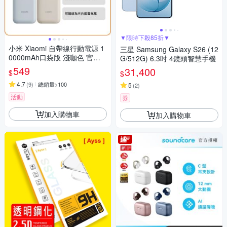
▼限時下殺85折▼
小米 Xiaomi 自帶線行動電源 1
三星 Samsung Galaxy S26 (12
0000mAh口袋版 淺咖色 官方
G/512G) 6.3吋 4鏡頭智慧手機
旗艦館
549
31,400
$
$
4.7
(
9
)
總銷量>100
5
(
2
)
活動
券
加入購物車
加入購物車