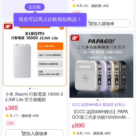
4.9
(
48
)
總銷量>400
去比較
活動
加入購物車
小米 Xiaomi 行動電源 10000 2
2.5W Lite 官方旗艦館
CCC 認證WH標示 雙認證 好安心
365
$
【CCC 認證&WH標示】PAPA
5
(
17
)
總銷量>400
GO!第三代多功能10000mAh可
分離式充電線行動電源BS-WL7
活動
990
$
20-快
加入購物車
4.8
(
146
)
總銷量>900