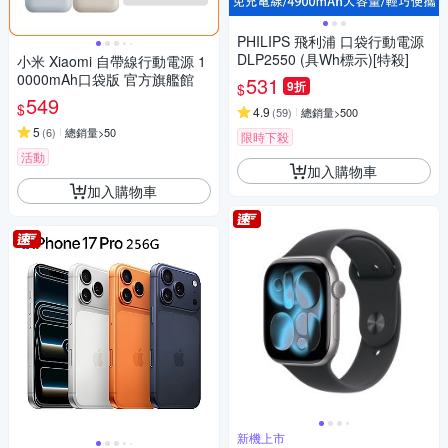
PHILIPS 飛利浦 口袋行動電源
DLP2550 (具Wh標示)[特殺]
小米 Xiaomi 自帶線行動電源 1
0000mAh口袋版 官方旗艦館
531
9折
$
549
$
4.9
(
59
)
總銷量>500
5
(
6
)
總銷量>50
限時下殺
活動
加入購物車
加入購物車
新機上市