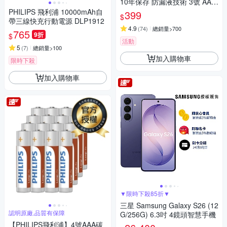
10年保存 防漏液技術 3號 AA /
4號 AAA 鹼性電池(精裝版20入
PHILIPS 飛利浦 10000mAh自
399
$
裝)
帶三線快充行動電源 DLP1912
4.9
(
74
)
總銷量>700
765
9折
$
活動
5
(
7
)
總銷量>100
加入購物車
限時下殺
加入購物車
▼限時下殺85折▼
三星 Samsung Galaxy S26 (12
認明原廠,品質有保障
G/256G) 6.3吋 4鏡頭智慧手機
【PHILIPS飛利浦】4號AAA碳