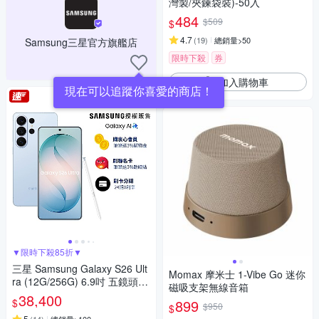
灣製/夾鍊袋裝)-50入
484
$509
$
4.7
(
19
)
總銷量>50
Samsung三星官方旗艦店
限時下殺
券
加入購物車
現在可以追蹤你喜愛的商店！
▼限時下殺85折▼
三星 Samsung Galaxy S26 Ult
Momax 摩米士 1-Vibe Go 迷你
ra (12G/256G) 6.9吋 五鏡頭智
磁吸支架無線音箱
慧手機
38,400
$
899
$950
$
5