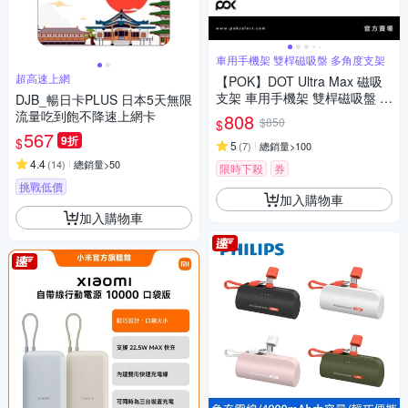
車用手機架 雙桿磁吸盤 多角度支架
超高速上網
【POK】DOT Ultra Max 磁吸
支架 車用手機架 雙桿磁吸盤 多
DJB_暢日卡PLUS 日本5天無限
角度支架
流量吃到飽不降速上網卡
808
$850
$
567
9折
$
5
(
7
)
總銷量>100
4.4
(
14
)
總銷量>50
限時下殺
券
挑戰低價
加入購物車
加入購物車