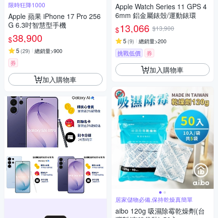
限時狂降1000
Apple Watch Series 11 GPS 4
6mm 鋁金屬錶殼/運動錶環
Apple 蘋果 iPhone 17 Pro 256
G 6.3吋智慧型手機
13,066
$13,900
$
38,900
$
5
(
9
)
總銷量>200
5
(
29
)
總銷量>900
挑戰低價
券
券
加入購物車
加入購物車
居家儲物必備,保持乾燥真簡單
aibo 120g 吸濕除霉乾燥劑(台