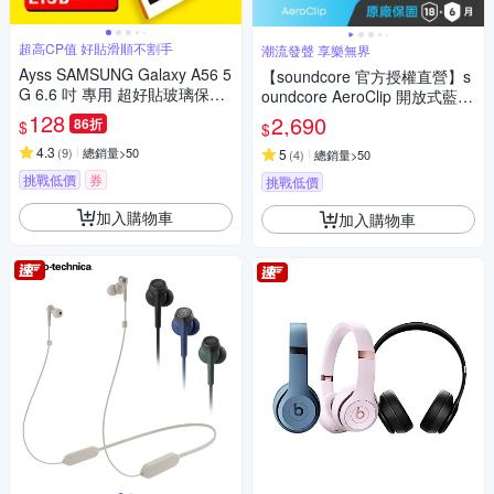
超高CP值 好貼滑順不割手
潮流發聲 享樂無界
Ayss SAMSUNG Galaxy A56 5
【soundcore 官方授權直營】s
G 6.6 吋 專用 超好貼玻璃保護
oundcore AeroClip 開放式藍牙
貼
耳夾耳機
128
2,690
86折
$
$
4.3
(
9
)
總銷量>50
5
(
4
)
總銷量>50
挑戰低價
券
挑戰低價
加入購物車
加入購物車