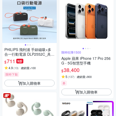
PHILIPS 飛利浦 手錶磁吸+多
限時狂降1500
合一行動電源 DLP2552C_具W
Apple 蘋果 iPhone 17 Pro 256
h標示(時時樂限定)
711
9折
$
G - 5G智慧型手機
4.9
(
13
)
總銷量>100
38,400
$
限時下殺
5
(
137
)
總銷量>900
加入購物車
券
加入購物車