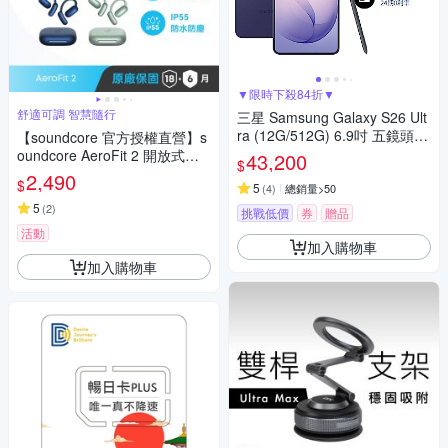
▼限時下殺84折▼
舒適可調 智慧隨行
三星 Samsung Galaxy S26 Ult
ra (12G/512G) 6.9吋 五鏡頭智
【soundcore 官方授權直營】s
慧手機
oundcore AeroFit 2 開放式藍
43,200
$
牙耳機
2,490
$
5
(
4
)
總銷量>50
5
(
2
)
挑戰低價
券
贈品
活動
加入購物車
加入購物車