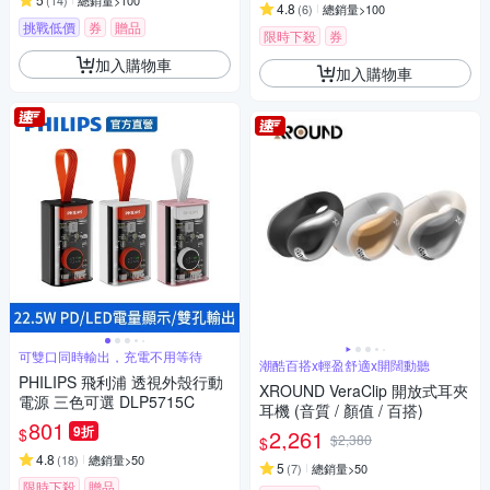
(
14
)
總銷量>100
4.8
(
6
)
總銷量>100
挑戰低價
券
贈品
限時下殺
券
加入購物車
加入購物車
可雙口同時輸出，充電不用等待
潮酷百搭x輕盈舒適x開闊動聽
PHILIPS 飛利浦 透視外殼行動
XROUND VeraClip 開放式耳夾
電源 三色可選 DLP5715C
耳機 (音質 / 顏值 / 百搭)
801
9折
$
2,261
$2,380
$
4.8
(
18
)
總銷量>50
5
(
7
)
總銷量>50
限時下殺
贈品