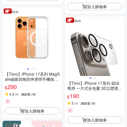
加入購物車
【Timo】iPhone 17系列 MagS
afe磁吸四角防摔透明手機保護
【Timo】iPhone 17系列 鏡頭
殼套
290
$
專用 一片式全包覆 3D立體透明
高硬度抗刮保護貼
4.3
190
(
4
)
總銷量>50
$
券
5
(
4
)
總銷量>50
券
加入購物車
加入購物車