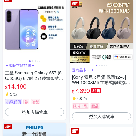
▼限時下殺78折▼
送商品卡500
三星 Samsung Galaxy A57 (8
[Sony 索尼公司貨 保固12+6]
G/256G) 6.7吋 2+1鏡頭智慧手
WH-1000XM5 主動式降噪旗艦
機
14,190
$
藍牙耳機(頂級降噪 /極真音質/
7,390
84折
$
配戴舒適)
5
(
2
)
4.8
(
2
)
挑戰低價
券
贈品
限時下殺
贈品
加入購物車
加入購物車