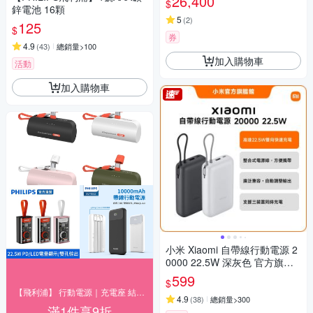
26,400
$
鋅電池 16顆
5
(
2
)
125
$
券
4.9
(
43
)
總銷量>100
加入購物車
活動
加入購物車
小米 Xiaomi 自帶線行動電源 2
0000 22.5W 深灰色 官方旗艦
館
599
$
【飛利浦】 行動電源｜充電座 結帳9折優惠
4.9
(
38
)
總銷量>300
滿1件享9折