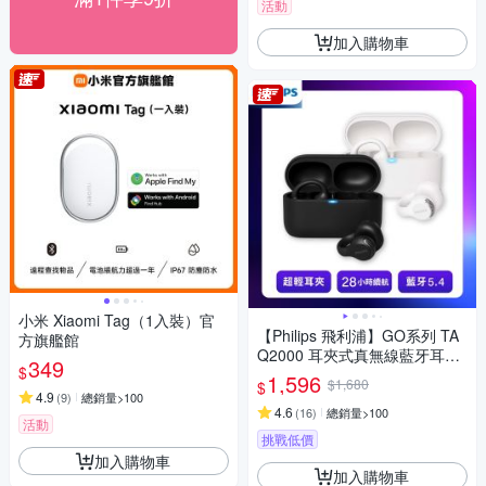
活動
加入購物車
小米 Xiaomi Tag（1入裝）官
【Philips 飛利浦】GO系列 TA
方旗艦館
Q2000 耳夾式真無線藍牙耳機
349
$
|輕盈裸感 音霸享受
1,596
$1,680
$
4.9
(
9
)
總銷量>100
4.6
(
16
)
總銷量>100
活動
挑戰低價
加入購物車
加入購物車