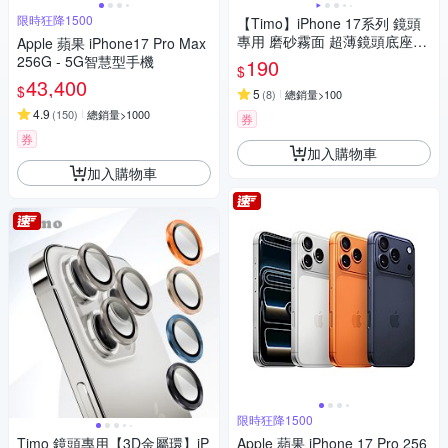
限時狂降1500
【Timo】iPhone 17系列 鏡頭
專用 磨砂霧面 超薄鏡頭底座保
Apple 蘋果 iPhone17 Pro Max
護貼
256G - 5G智慧型手機
190
$
43,400
$
5
(
8
)
總銷量>100
4.9
(
150
)
總銷量>1000
券
券
加入購物車
加入購物車
限時狂降1500
Timo 鏡頭專用【3D金屬環】iP
Apple 蘋果 iPhone 17 Pro 256