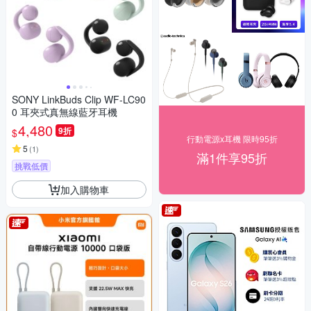
SONY LinkBuds Clip WF-LC90
0 耳夾式真無線藍牙耳機
4,480
9折
$
行動電源x耳機 限時95折
5
(
1
)
滿1件享95折
挑戰低價
加入購物車