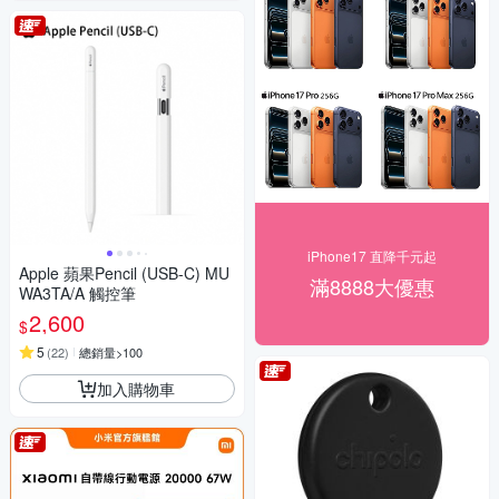
iPhone17 直降千元起
Apple 蘋果Pencil (USB-C) MU
滿8888大優惠
WA3TA/A 觸控筆
2,600
$
5
(
22
)
總銷量>100
加入購物車