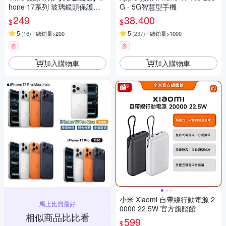
hone 17系列 玻璃鏡頭保護貼
G - 5G智慧型手機
膜
249
38,400
$
$
5
5
(
16
)
總銷量>200
(
237
)
總銷量>1000
券
券
加入購物車
加入購物車
小米 Xiaomi 自帶線行動電源 2
馬上比買最好
0000 22.5W 官方旗艦館
相似商品比比看
599
$