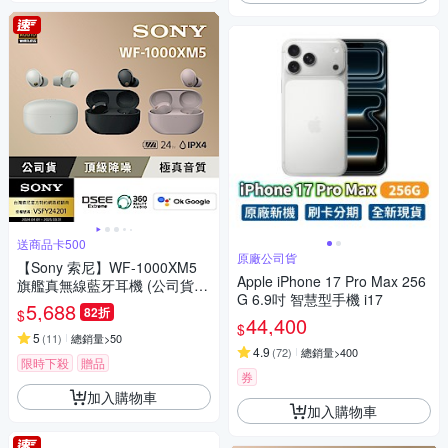
送商品卡500
原廠公司貨
【Sony 索尼】WF-1000XM5
Apple iPhone 17 Pro Max 256
旗艦真無線藍牙耳機 (公司貨
G 6.9吋 智慧型手機 i17
保固12+6個月)
5,688
82折
$
44,400
$
5
(
11
)
總銷量>50
4.9
(
72
)
總銷量>400
限時下殺
贈品
券
加入購物車
加入購物車