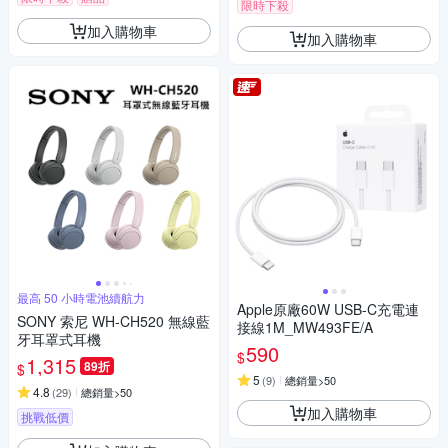
限時下殺
加入購物車
加入購物車
最高 50 小時電池續航力
Apple原廠60W USB-C充電連
SONY 索尼 WH-CH520 無線藍
接線1M_MW493FE/A
牙耳罩式耳機
590
$
1,315
89折
$
5
(
9
)
總銷量>50
4.8
(
29
)
總銷量>50
加入購物車
挑戰低價