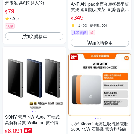
玩
鋅電池 共8顆 (4入*2)
ANTIAN ipad桌面金屬折疊平板
79
支架 追劇懶人支架 直播/會議
$
平板架 手機支架 交換禮物
349
$
4.9
(
9
)
4.8
(
56
)
總銷量>300
活動
挑戰低價
券
加入購物車
加入購物車
SONY 索尼 NW-A306 可攜式
高解析音質 Walkman 數位隨身
小米 Xiaomi 纖薄磁吸行動電源
聽
8,091
5000 15W 石墨黑 官方旗艦館
9折
$