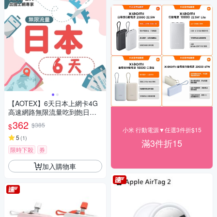
【AOTEX】6天日本上網卡4G
高速網路無限流量吃到飽日本S
IM卡日本手機上網
362
$385
$
小米 行動電源▼任選3件折$15
5
(
1
)
滿3件折15
限時下殺
券
加入購物車