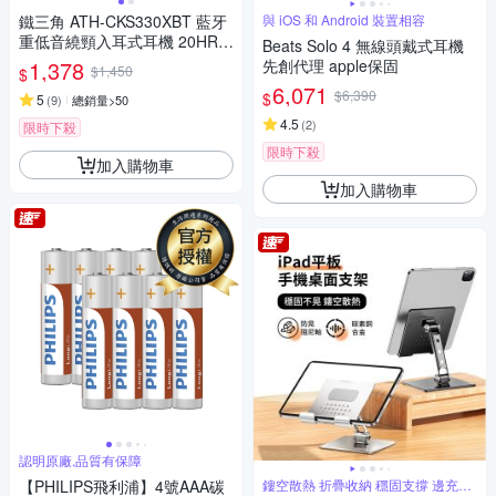
鐵三角 ATH-CKS330XBT 藍牙
與 iOS 和 Android 裝置相容
重低音繞頸入耳式耳機 20HR續
Beats Solo 4 無線頭戴式耳機
航 4色 可選
1,378
先創代理 apple保固
$1,450
$
6,071
$6,390
$
5
(
9
)
總銷量>50
4.5
(
2
)
限時下殺
限時下殺
加入購物車
加入購物車
認明原廠,品質有保障
【PHILIPS飛利浦】4號AAA碳
鏤空散熱 折疊收納 穩固支撐 邊充電