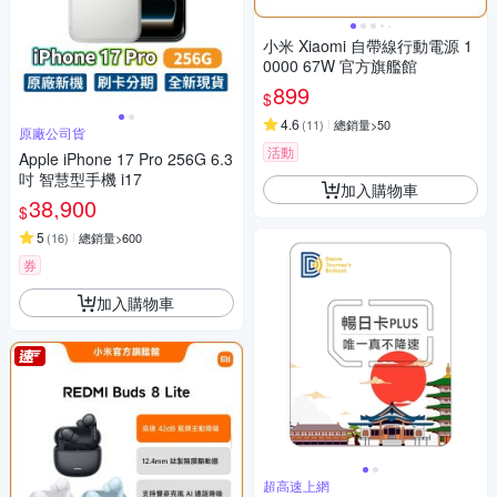
小米 Xiaomi 自帶線行動電源 1
0000 67W 官方旗艦館
899
$
4.6
(
11
)
總銷量>50
原廠公司貨
活動
Apple iPhone 17 Pro 256G 6.3
吋 智慧型手機 i17
加入購物車
38,900
$
5
(
16
)
總銷量>600
券
加入購物車
超高速上網