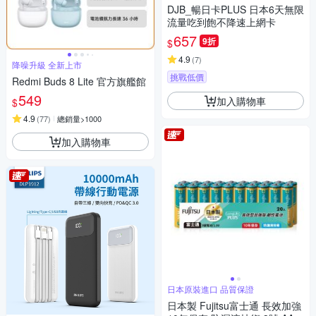
DJB_暢日卡PLUS 日本6天無限
流量吃到飽不降速上網卡
657
9折
$
4.9
(
7
)
降噪升級 全新上市
挑戰低價
Redmi Buds 8 Lite 官方旗艦館
549
加入購物車
$
4.9
(
77
)
總銷量>1000
加入購物車
日本原裝進口 品質保證
日本製 Fujitsu富士通 長效加強