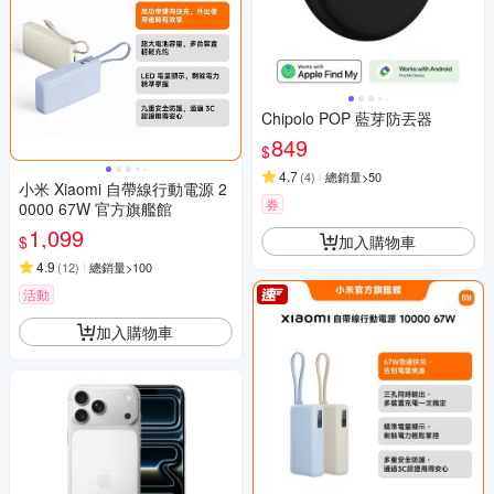
Chipolo POP 藍芽防丟器
849
$
4.7
(
4
)
總銷量>50
小米 Xiaomi 自帶線行動電源 2
券
0000 67W 官方旗艦館
1,099
加入購物車
$
4.9
(
12
)
總銷量>100
活動
加入購物車