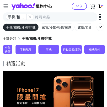
Yahoo購物中心
登入
手機/相機/
耳機/穿戴
手機/相機/耳機/穿戴
家電/冷氣/視聽/按摩
電腦/零組件/週邊/
全部分類
手機/相機/耳機/穿戴
全部
手機配件
耳機
行動電源/電池
相機配件
分類
精選活動