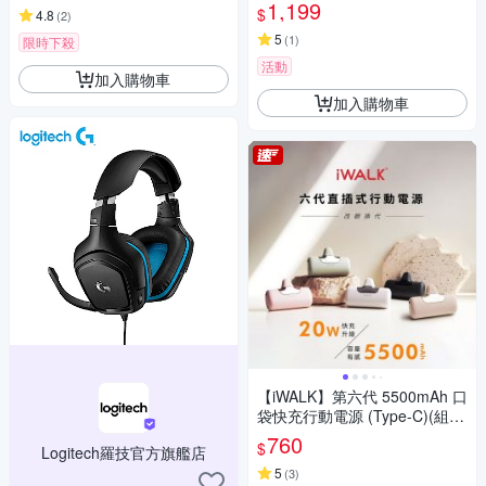
1,199
$
4.8
(
2
)
5
(
1
)
限時下殺
活動
加入購物車
加入購物車
【iWALK】第六代 5500mAh 口
袋快充行動電源 (Type-C)(組
合)
760
$
Logitech羅技官方旗艦店
5
(
3
)