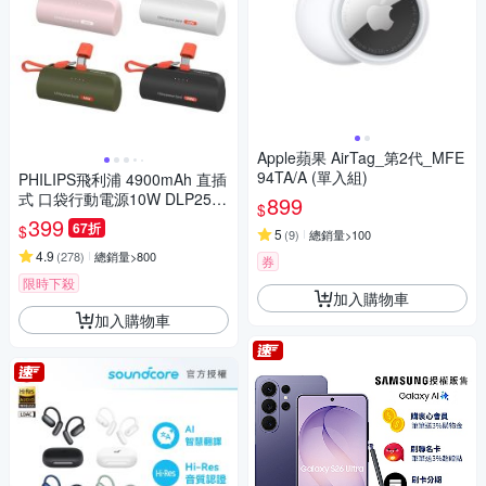
Apple蘋果 AirTag_第2代_MFE
94TA/A (單入組)
PHILIPS飛利浦 4900mAh 直插
式 口袋行動電源10W DLP2550
899
$
17.88Wh_具Wh標示
399
67折
$
5
(
9
)
總銷量>100
4.9
(
278
)
總銷量>800
券
限時下殺
加入購物車
加入購物車