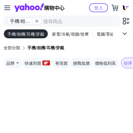
Yahoo購物中心
登入
手機/相機/
耳機/穿戴
手機/相機/耳機/穿戴
家電/冷氣/視聽/按摩
電腦/零組件/週邊/
全部分類
手機/相機/耳機/穿戴
品牌
快速到貨
有現貨
挑戰低價
價格低到高
排序