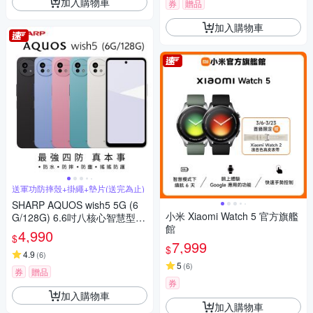
加入購物車
券
贈品
加入購物車
送軍功防摔殼+掛繩+墊片(送完為止)
SHARP AQUOS wish5 5G (6
小米 Xiaomi Watch 5 官方旗艦
G/128G) 6.6吋八核心智慧型手
館
機
4,990
$
7,999
$
4.9
(
6
)
5
(
6
)
券
贈品
券
加入購物車
加入購物車