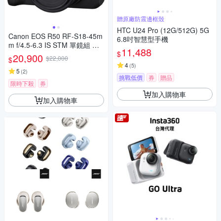
贈原廠防震邊框殼
HTC U24 Pro (12G/512G) 5G
Canon EOS R50 RF-S18-45m
6.8吋智慧型手機
m f/4.5-6.3 IS STM 單鏡組 公
11,488
$
司貨
20,900
$22,000
$
4
(
5
)
5
(
2
)
挑戰低價
券
贈品
限時下殺
券
加入購物車
加入購物車