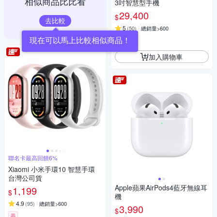
相似商品比比看
3吋智慧型手機
29,400
$
去比較
5
(
50
)
總銷量>600
券
加入購物車
聯名卡最高回饋6%
Xiaomi 小米手環10 智慧手環
台灣公司貨
Apple蘋果AirPods4藍牙無線耳
1,199
$
機
4.9
(
95
)
總銷量>600
3,990
$
券