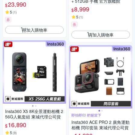
+ 512GB 手機 官方旗艦館
機
23,990
$
8,999
$
5
(
1
)
5
(
1
)
券
券
加入購物車
加入購物車
Insta360 X5 8K全景運動相機 2
即拍即印 把握當下
56G人氣套組 東城代理公司貨
Insta360 ACE PRO 2 廣角運動
16,890
$
相機 閃印套裝 東城代理公司貨
5
(
9
)