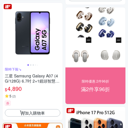
限時下殺↘
三星 Samsung Galaxy A07 (4
G/128G) 6.7吋 2+1鏡頭智慧手
限時優惠 2件96折
機
4,890
滿2件享96折
$
5
(
2
)
券
加入購物車