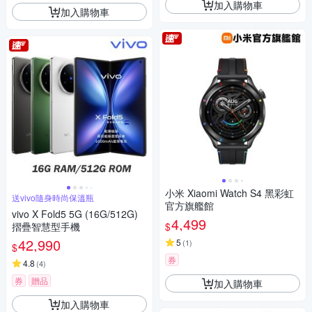
加入購物車
加入購物車
小米 Xiaomi Watch S4 黑彩虹
送vivo隨身時尚保溫瓶
官方旗艦館
vivo X Fold5 5G (16G/512G)
4,499
$
摺疊智慧型手機
42,990
5
(
1
)
$
券
4.8
(
4
)
券
贈品
加入購物車
加入購物車