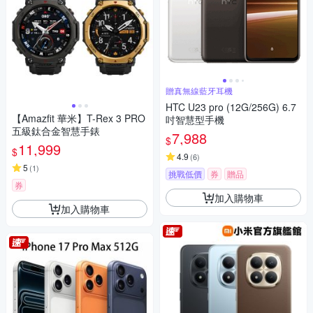
贈真無線藍牙耳機
HTC U23 pro (12G/256G) 6.7
【Amazfit 華米】T-Rex 3 PRO
吋智慧型手機
五級鈦合金智慧手錶
7,988
$
11,999
$
4.9
(
6
)
5
(
1
)
挑戰低價
券
贈品
券
加入購物車
加入購物車