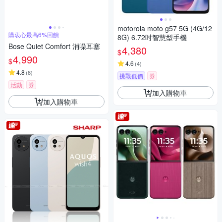
motorola moto g57 5G (4G/12
購衷心最高6%回饋
8G) 6.72吋智慧型手機
Bose Quiet Comfort 消噪耳塞
4,380
$
4,990
$
4.6
(
4
)
4.8
(
8
)
挑戰低價
券
活動
券
加入購物車
加入購物車