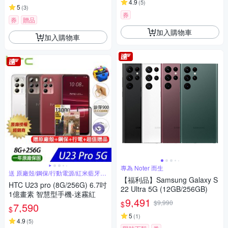
4.9
(
5
)
5
(
3
)
券
券
贈品
加入購物車
加入購物車
專為 Noter 而生
送 原廠殼/鋼保/行動電源/紅米藍牙耳
機
【福利品】Samsung Galaxy S
HTC U23 pro (8G/256G) 6.7吋
22 Ultra 5G (12GB/256GB)
1億畫素 智慧型手機-迷霧紅
9,491
$9,990
$
7,590
$
5
(
1
)
4.9
(
5
)