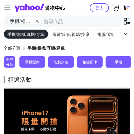
Yahoo購物中心
登入
手機/相機/
耳機/穿戴
手機/相機/耳機/穿戴
家電/冷氣/視聽/按摩
電腦/零組件/週邊/
全部分類
手機/相機/耳機/穿戴
全部
手機配件
智慧穿戴
相機配件
手機
分類
精選活動