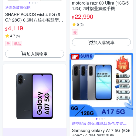
motorola razr 60 Ultra (16G/5
送滿版玻璃保貼
12G) 7吋摺疊旗艦手機
SHARP AQUOS wish4 5G (6
22,990
$
G/128G) 6.6吋八核心智慧型手
5
(
2
)
機
4,119
$
券
4.7
(
5
)
加入購物車
券
贈品
加入購物車
贈空壓殼,鋼保,掛繩,韓版包,支架,噴
劑
Samsung Galaxy A17 5G (6G/
128G) 6.7吋 智慧手機