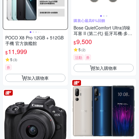
購衷心最高6%回饋
Bose QuietComfort Ultra消噪
耳塞 II (第二代) 藍牙耳機-多色
POCO X8 Pro 12GB + 512GB
選
9,500
$
手機 官方旗艦館
11,999
5
(
2
)
$
活動
券
5
(
3
)
券
加入購物車
加入購物車