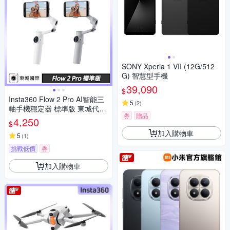
SONY Xperia 1 VII (12G/512
G) 智慧型手機
39,090
$
Insta360 Flow 2 Pro AI智能三
5
(
2
)
軸手機穩定器 標準版 東城代理
券
贈品
公司貨
4,250
$
加入購物車
5
(
1
)
挑戰低價
券
加入購物車