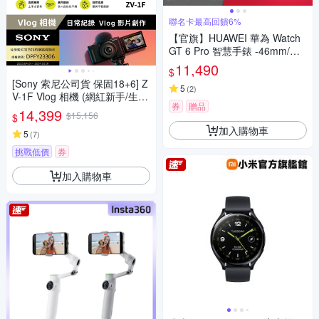
聯名卡最高回饋6%
【官旗】HUAWEI 華為 Watch
GT 6 Pro 智慧手錶 -46mm/鈦
合金錶體
11,490
$
[Sony 索尼公司貨 保固18+6] Z
5
(
2
)
V-1F Vlog 相機 (網紅新手/生活
券
贈品
隨拍)
14,399
$15,156
$
加入購物車
5
(
7
)
挑戰低價
券
加入購物車