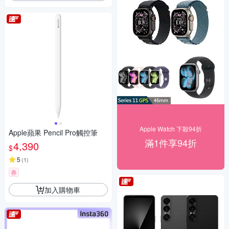
Apple Watch 下殺94折
Apple蘋果 Pencil Pro觸控筆
滿1件享94折
4,390
$
5
(
1
)
券
加入購物車