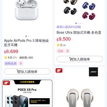
購衷心最高6%回饋
Bose Ultra 開放式耳機-多色選
9,500
$
Apple AirPods Pro 3 降噪無線
藍牙耳機
5
(
4
)
6,699
活動
券
$
4.8
(
21
)
總銷量>300
加入購物車
挑戰低價
券
加入購物車