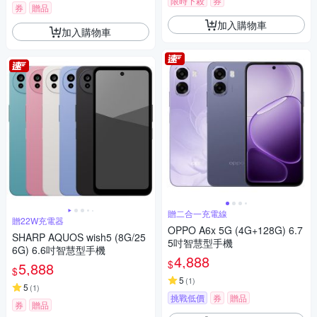
限時下殺
券
券
贈品
加入購物車
加入購物車
贈二合一充電線
贈22W充電器
OPPO A6x 5G (4G+128G) 6.7
SHARP AQUOS wish5 (8G/25
5吋智慧型手機
6G) 6.6吋智慧型手機
4,888
$
5,888
$
5
(
1
)
5
(
1
)
挑戰低價
券
贈品
券
贈品