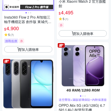
小米 Xiaomi Watch 2 官方旗艦
館
4,495
$
Insta360 Flow 2 Pro AI智能三
5
(
1
)
軸手機穩定器 創作版 東城代理
券
公司貨
4,900
$
加入購物車
5
(
7
)
挑戰低價
券
加入購物車
送空壓殼+滿版玻璃保貼~內附保護套
OPPO A6x 5G (4G/128G) 6.7
5吋八核心智慧型手機