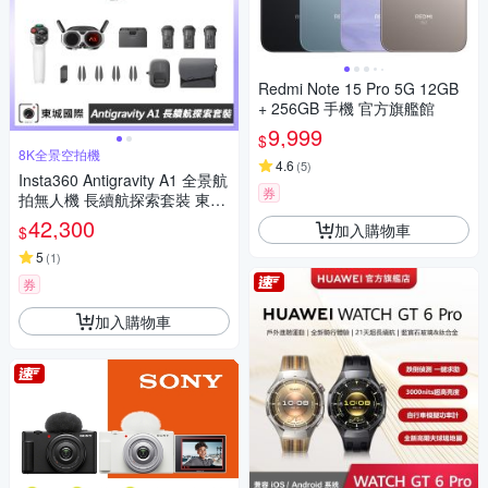
Redmi Note 15 Pro 5G 12GB
+ 256GB 手機 官方旗艦館
9,999
$
8K全景空拍機
4.6
(
5
)
Insta360 Antigravity A1 全景航
券
拍無人機 長續航探索套裝 東城
代理公司貨
42,300
加入購物車
$
5
(
1
)
券
加入購物車