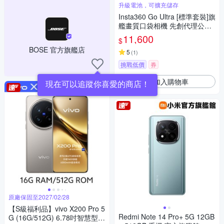
升級電池，可擴充儲存
Insta360 Go Ultra [標準套裝]旗
艦畫質口袋相機 先創代理公司
貨
11,600
$
BOSE 官方旗艦店
5
(
1
)
挑戰低價
券
加入購物車
現在可以追蹤你喜愛的商店！
原廠保固至2027/02/28
【S級福利品】vivo X200 Pro 5
Redmi Note 14 Pro+ 5G 12GB
G (16G/512G) 6.78吋智慧型手