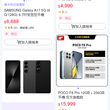
4,990
贈卡夾式保護殼
$
SAMSUNG Galaxy A17 5G (6
5
(
1
)
G/128G) 6.7吋智慧型手機
券
贈品
6,688
$
加入購物車
4.9
(
30
)
總銷量>200
券
贈品
加入購物車
POCO F8 Pro 12GB + 256GB
手機 官方旗艦館
15,999
$
5