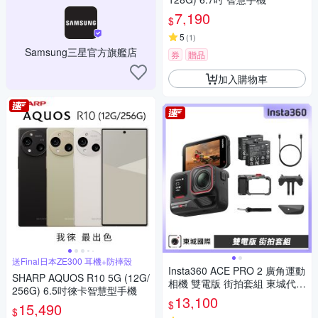
7,190
$
5
(
1
)
Samsung三星官方旗艦店
券
贈品
加入購物車
送Final日本ZE300 耳機+防摔殼
Insta360 ACE PRO 2 廣角運動
SHARP AQUOS R10 5G (12G/
相機 雙電版 街拍套組 東城代理
256G) 6.5吋徠卡智慧型手機
公司貨
13,100
$
15,490
$