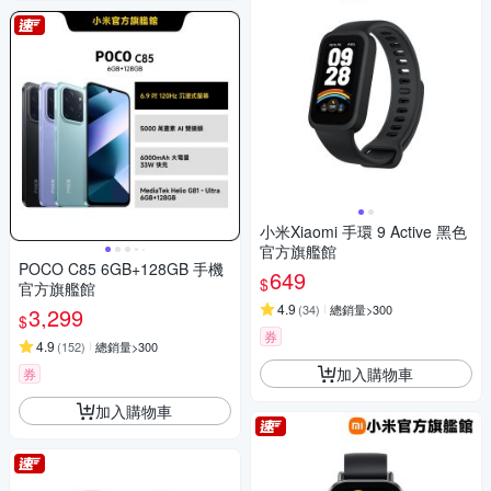
小米Xiaomi 手環 9 Active 黑色
官方旗艦館
POCO C85 6GB+128GB 手機
649
$
官方旗艦館
4.9
(
34
)
總銷量>300
3,299
$
券
4.9
(
152
)
總銷量>300
加入購物車
券
加入購物車