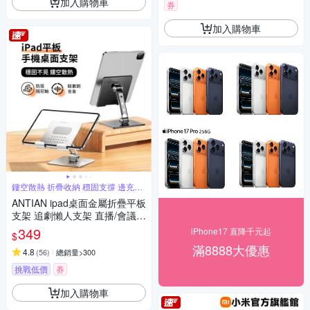
加入購物車
券
加入購物車
鏤空散熱 折疊收納 穩固支撐 邊充電
玩
ANTIAN ipad桌面金屬折疊平板
支架 追劇懶人支架 直播/會議
平板架 手機支架 交換禮物
349
iPhone17 直降千元起
$
滿8888大優惠
4.8
(
56
)
總銷量>300
挑戰低價
券
加入購物車