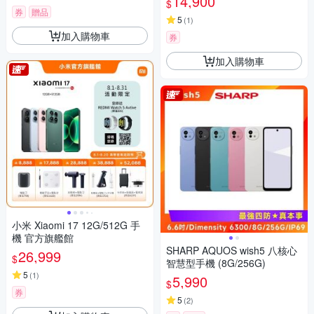
14,900
$
券
贈品
5
(
1
)
加入購物車
券
加入購物車
小米 Xiaomi 17 12G/512G 手
機 官方旗艦館
SHARP AQUOS wish5 八核心
26,999
$
智慧型手機 (8G/256G)
5
(
1
)
5,990
$
券
5
(
2
)