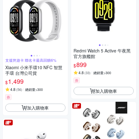
Redmi Watch 5 Active 午夜黑
官方旗艦館
支援悠遊卡 聯名卡最高回饋6%
899
$
Xiaomi 小米手環10 NFC 智慧
手環 台灣公司貨
4.8
(
33
)
總銷量>300
1,499
券
$
4.8
(
56
)
總銷量>300
加入購物車
券
加入購物車