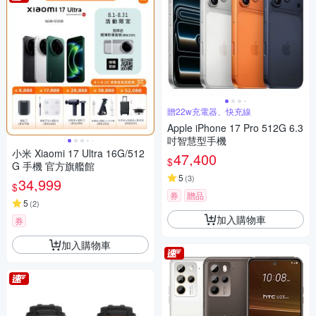
贈22w充電器、快充線
Apple iPhone 17 Pro 512G 6.3
吋智慧型手機
小米 Xiaomi 17 Ultra 16G/512
47,400
$
G 手機 官方旗艦館
5
(
3
)
34,999
$
券
贈品
5
(
2
)
加入購物車
券
加入購物車