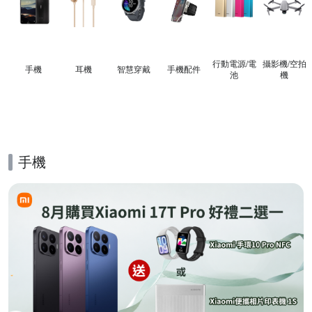
行動電源/電
攝影機/空拍
手機
耳機
智慧穿戴
手機配件
池
機
手機
的優惠推薦活動