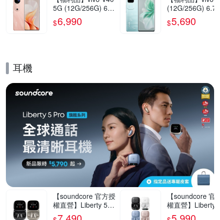
5G (12G/256G) 6.7
(12G/256G) 6.7
8吋智慧型手機(9成
5G智慧型手機(9
6,990
5,690
$
$
新)
新)
耳機
的優惠推薦活動
【soundcore 官方授
【soundcore 
權直營】Liberty 5 P
權直營】Liberty 5
ro Max AI降噪真無
ro AI降噪真無線
7,490
5,990
$
$