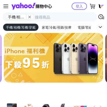
Yahoo購物中心
登入
手機/相機/
耳機/穿戴
手機/相機/耳機/穿戴
家電/冷氣/視聽/按摩
電腦/零組件/週邊/