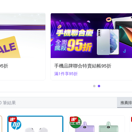
反骨創意
其他品牌
西格傢飾
YOURS
iPhone 7 plus/8 plus (5.5吋)
htc Desire 系列
ni
iPhone XR
OPPO Ａ系列
OPPO全系列
iPhone14 Plus (6.7)
iPhone
iPhone 11系列
Zenfone８系列
ASU
/XS
iPhone 11 Pro
95折
手機品牌聯合特賣結帳95折
滿1件享95折
80 筆結果
推薦排