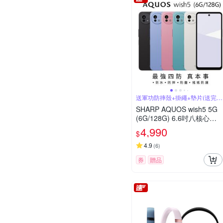
送軍功防摔殼+掛繩+墊片(送完為
止)
SHARP AQUOS wish5 5G
(6G/128G) 6.6吋八核心智
慧型手機
4,990
$
4.9
(
6
)
券
贈品