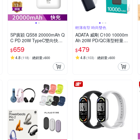
輕薄有型 時尚雙色
SP廣穎 QS58 20000mAh Q
ADATA 威剛 C100 10000m
C PD 20W TypeC雙向快充
Ah 20W PD/QC薄型輕量極
行動電源_具Wh標示
速快充行動電源_機身Wh標
659
479
$
$
示
4.8
4.8
(
118
)
總銷量>600
(
103
)
總銷量>600