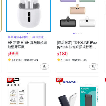
新款升級不加價 HP惠普原廠高
品質
HP 惠普 H10H 真無線超續
[爆品限定] TOTOLINK iPup
航藍牙耳機
py5000 快充直插式行動電
源( Lightning/Type-C )
999
180
$
$
4.8
4.7
(
182
)
總銷量>600
(
89
)
總銷量>1000