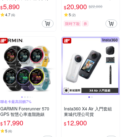
組 公司貨
5,890
20,900
$22,000
$
$
4.7
5
(
6
)
(
2
)
限時下殺
券
聯名卡最高回饋7%
GARMIN Forerunner 570
Insta360 X4 Air 入門套組
GPS 智慧心率進階跑錶
東城代理公司貨
17,990
12,900
$
$
5
(
6
)