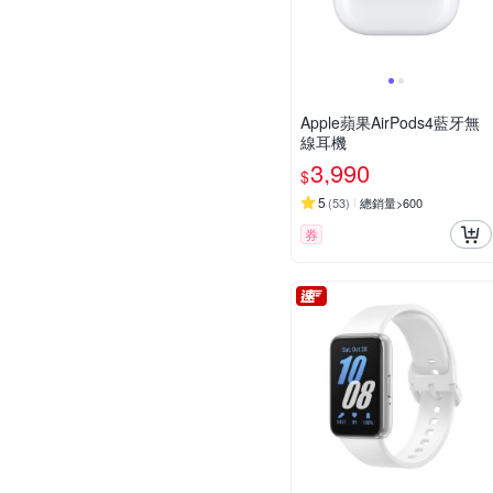
Apple蘋果AirPods4藍牙無
線耳機
3,990
$
5
(
53
)
總銷量>600
券