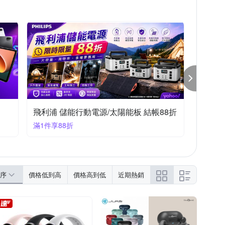
OPPO A系列
iPhone 16e
iPhone 7/8 (4.7吋)
 11 Pro Max
S Zenfone 5 系列
moto全系列
飛利浦 儲能行動電源/太陽能板 結帳88折
滿1件享88折
序
價格低到高
價格高到低
近期熱銷