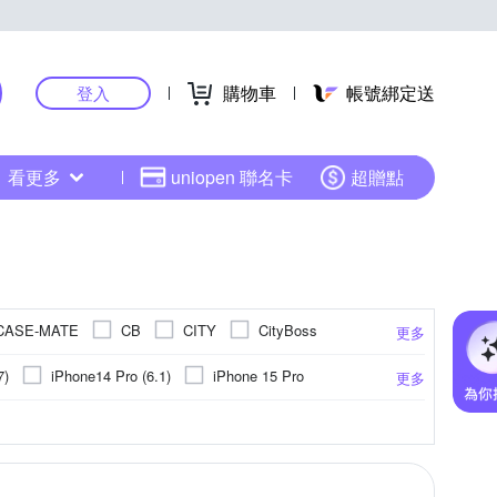
購物車
帳號綁定送
登入
看更多
uniopen 聯名卡
超贈點
CASE-MATE
CB
CITY
CityBoss
更多
HH 草本新淨界
NG
IMAK
IN7
7)
iPhone14 Pro (6.1)
iPhone 15 Pro
更多
O
KnowStar
Metal-Slim
NILLKIN
iPhone 14 Plus (6.7)
iPhone 16
機座
聚酯纖維
防眩
平板支架
ASUS華碩
取卡針
靜電式
閃光燈
Xiaomi小米
指環
抗藍光
PC塑膠
固定支架
其他雜貨
HTC宏達電
霧面
環保材質
ABS
更多
更多
更多
更多
Rearth
RedMoon
Ringke
RODE
小米系列
iPhone 12
公分以上)
他品牌
旋轉式
固定式
其他週邊
Xiaomi 小米
Ulanzi
VXTRA
X_mart
Samsung NOTE 系列
13 mini