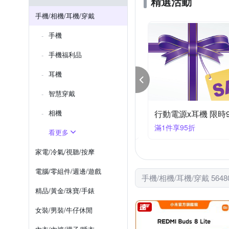
精選活動
XUNDD 訊迪
YADI
Xperia 1系列
iPhone 12 mi
手機/相機/耳機/穿戴
htc U系列
iPhone SE 2
手機
iPhone XS Max
iPhone X
手機福利品
耳機
智慧穿戴
95折⬅︎ 相機大特賣
相機
行動電源x耳機 限時
件享95折
滿1件享95折
看更多
家電/冷氣/視聽/按摩
電腦/零組件/週邊/遊戲
手機/相機/耳機/穿戴 564
精品/黃金/珠寶/手錶
女裝/男裝/牛仔休閒