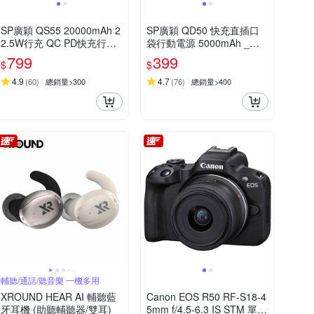
SP廣穎 QS55 20000mAh 2
SP廣穎 QD50 快充直插口
2.5W行充 QC PD快充行動
袋行動電源 5000mAh _具W
電源
h標示
799
399
$
$
4.9
4.7
(
60
)
總銷量>300
(
76
)
總銷量>400
輔聽/通話/聽音樂 一機多用
XROUND HEAR AI 輔聽藍
Canon EOS R50 RF-S18-4
牙耳機 (助聽輔聽器/雙耳)
5mm f/4.5-6.3 IS STM 單鏡