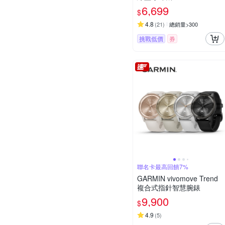
6,699
$
4.8
(
21
)
總銷量>300
挑戰低價
券
聯名卡最高回饋7%
GARMIN vivomove Trend
複合式指針智慧腕錶
9,900
$
4.9
(
5
)