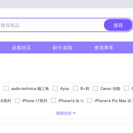
搜尋
必逛好店
刷卡/超取
會員專享
audio-technica 鐵三角
Canon 佳能
Ayss
B+W
Godox 神牛
 DUCIS
E-books
GCOMM
GOR
HA
g A系列
iPhone 17系列
iPhone14 (6.1)
iPhone14 Pro Max (6.
Kamera 佳美能
JJC
JTLEGEND
KATE SPADE
KINY
Max
iPhone 15 Plus
iPhone 13 Pro
iPhone 13 Pro Max
PC)
皮套
手機支架
Apple蘋果
玻璃
鏡頭貼
合成皮
疏油
手錶
背面保護貼
貼鑽
抗指紋
麥克風
鋁合金
鏡(亮)面
遮光罩
手機吊飾
Xiaomi 小米
塑膠(PVC)
轉接環
抗潑水
SIM轉接卡
SONY 索尼
真皮
鏡頭蓋
奈米
手
OPPO
vivo
展開全部
Panasonic 國際牌
PHILIPS 飛利浦
Q哥
O
o-one
vivo系列
紅米系列
 16 Pro
iPhone 13
iPhone 16 Plus
華為
機螢幕保護貼
磁吸式
多角度調整
雙筒望遠鏡
NOKIA諾基亞
桌上型立架
燈架(組)
SONY索尼
收折式
手環
LG樂金
大型腳架(110
可夾式
其
Sharp
PY 史努比
SONY 索尼
STC
SUNPOWER
UAG
 R系列
SONY X系列
iPhone 12 Pro
iPhone 11
iPhone 