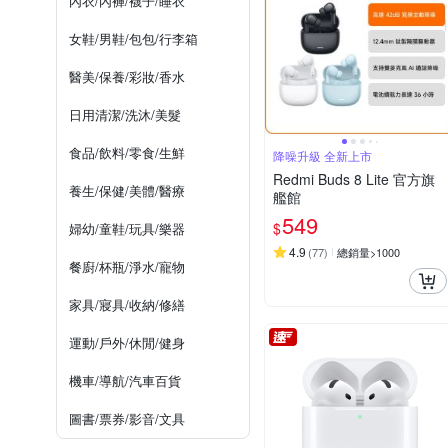
內衣/內褲/襪子/睡衣
女鞋/男鞋/包包/行李箱
醫美/保養/彩妝/香水
日用清潔/洗沐/美髮
食品/飲料/零食/生鮮
降噪升級 全新上市
Redmi Buds 8 Lite 官方旗
養生/保健/美體/醫療
艦館
549
$
婦幼/童鞋/玩具/樂器
4.9
(
77
)
總銷量>1000
餐廚/杯瓶/淨水/寵物
家具/寢具/收納/修繕
運動/戶外/休閒/健身
機車/導航/汽車百貨
圖書/票券/影音/文具