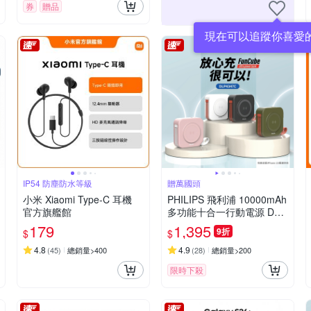
券
贈品
現在可以追蹤你喜愛
IP54 防塵防水等級
贈萬國頭
小米 Xiaomi Type-C 耳機
PHILIPS 飛利浦 10000mAh
官方旗艦館
多功能十合一行動電源 DLP
4347C[特殺]
179
1,395
9折
$
$
4.8
4.9
(
45
)
總銷量>400
(
28
)
總銷量>200
限時下殺