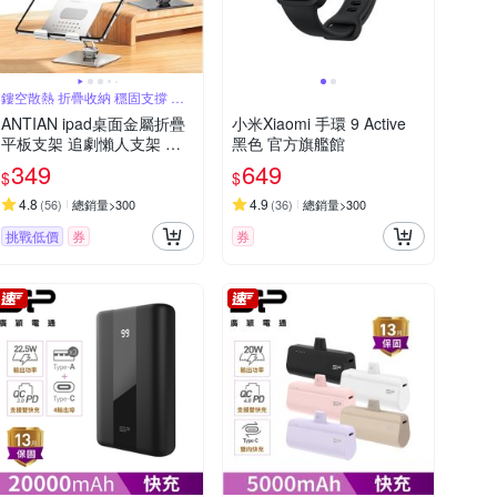
鏤空散熱 折疊收納 穩固支撐 邊
充電玩
ANTIAN ipad桌面金屬折疊
小米Xiaomi 手環 9 Active
平板支架 追劇懶人支架 直
黑色 官方旗艦館
播/會議 平板架 手機支架 交
349
649
$
$
換禮物
4.8
4.9
(
56
)
總銷量>300
(
36
)
總銷量>300
挑戰低價
券
券