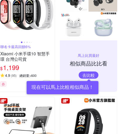
聯名卡最高回饋6%
Xiaomi 小米手環10 智慧手
馬上比買最好
環 台灣公司貨
相似商品比比看
1,199
$
去比較
4.9
(
95
)
總銷量>600
券
現在可以馬上比較相似商品！