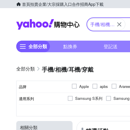
首頁
拍賣
企業/大宗採購入口
合作招商
App下載
Yahoo購物中心
手機/相機/
耳機/穿戴
全部分類
點換券
登記送
手機/相機/耳機/穿戴
Apple
apbs
Araree
品牌
DJI
DTAudio
DUX
Samsung S系列
Samsun
適用系列
品牌名稱
INGENI
Insta360
iPhone 15
iPhone 15 Pro 
抗刮
SAMSUNG三星
橡膠(TPU)
手機殼
保護貼/保護套
抗衝擊
正面保護貼
矽膠
錶帶
鋼化
塑膠(
Apple
功能
顏色
適用廠牌
材質
商品類型
類型
NISDA
NISI
OPP
iPhone 16 Pro Max
iPhone
防窺
其他材質
攝影道具
充電
小米
手持式
傳輸
HUAWEI
相
moto
SAMSUNG 三星
SNOO
相關分類
OPPO
iPhone 12 Pro Max