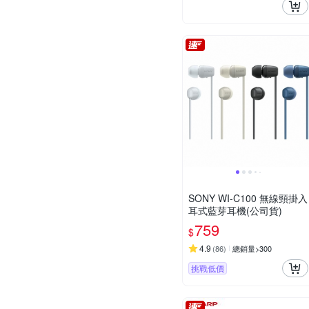
SONY WI-C100 無線頸掛入
耳式藍芽耳機(公司貨)
759
$
4.9
(
86
)
總銷量>300
挑戰低價