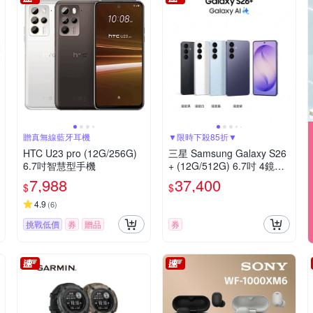
贈真無線藍牙耳機
▼限時下殺85折▼
HTC U23 pro (12G/256G)
三星 Samsung Galaxy S26
6.7吋智慧型手機
+ (12G/512G) 6.7吋 4鏡頭
智慧手機
7,988
37,400
$
$
4.9
(
6
)
挑戰低價
券
贈品
券