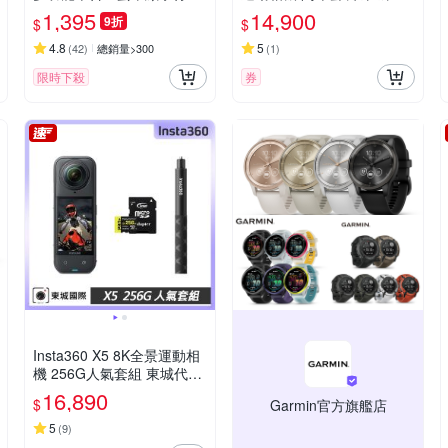
電源 DLP4347C
理公司貨
1,395
14,900
9折
$
$
4.8
5
(
42
)
總銷量>300
(
1
)
限時下殺
券
Insta360 X5 8K全景運動相
機 256G人氣套組 東城代理
公司貨
16,890
$
Garmin官方旗艦店
5
(
9
)