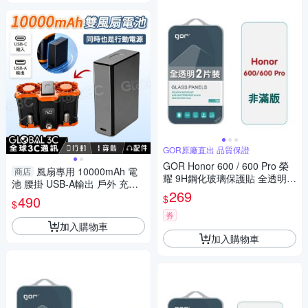
GOR原廠直出 品質保證
GOR Honor 600 / 600 Pro 榮
風扇專用 10000mAh 電
商店
耀 9H鋼化玻璃保護貼 全透明非
池 腰掛 USB-A輸出 戶外 充電
滿版2片裝 公司貨
269
行充
$
490
$
券
加入購物車
加入購物車