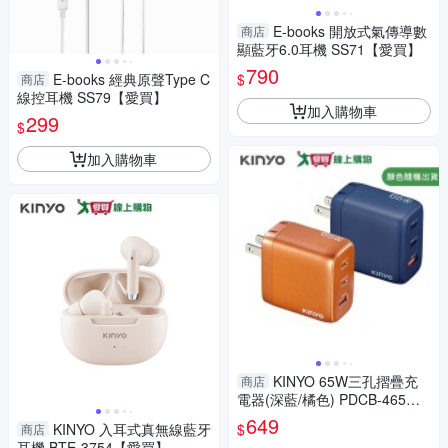
E-books 開放式氣傳導數
商店
顯藍牙6.0耳機 SS71【愛買】
790
$
E-books 經典原聲Type C
商店
線控耳機 SS79【愛買】
加入購物車
299
$
加入購物車
KINYO 65W三孔摺疊充
商店
電器(深藍/橘色) PDCB-465
【愛買】
649
$
KINYO 入耳式真無線藍牙
商店
耳機 BTE-3754【愛買】