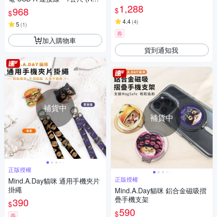
光燈)
1,288
55)
968
$
$
4.4
(
4
)
5
(
1
)
券
加入購物車
貨到通知我
補貨中
補貨中
正版授權
正版授權
Mind.A.Day貓咪 通用手機夾片
掛繩
Mind.A.Day貓咪 鋁合金磁吸摺
疊手機支架
390
$
590
$
券