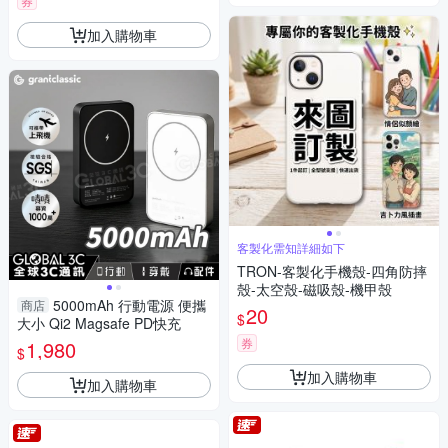
券
加入購物車
客製化需知詳細如下
TRON-客製化手機殼-四角防摔
殼-太空殼-磁吸殼-機甲殼
5000mAh 行動電源 便攜
商店
20
$
大小 Qi2 Magsafe PD快充
券
1,980
$
加入購物車
加入購物車