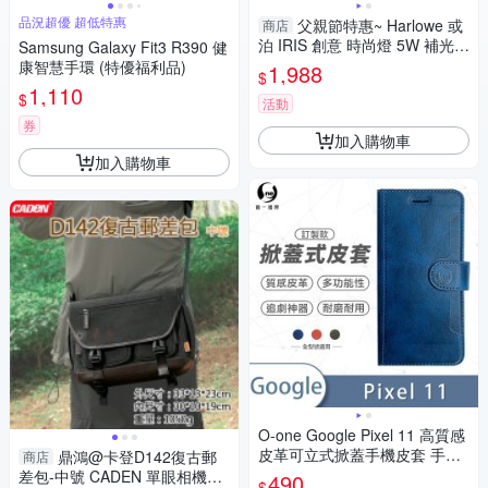
品況超優 超低特惠
父親節特惠~ Harlowe 或
商店
泊 IRIS 創意 時尚燈 5W 補光燈
Samsung Galaxy Fit3 R390 健
標準套組 便攜 迷你 網美燈 (公
康智慧手環 (特優福利品)
1,988
$
司貨)
1,110
$
活動
券
加入購物車
加入購物車
O-one Google Pixel 11 高質感
皮革可立式掀蓋手機皮套 手機
鼎鴻@卡登D142復古郵
商店
殼
差包-中號 CADEN 單眼相機包
490
$