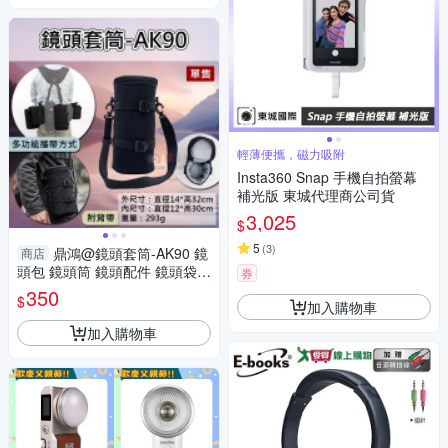
輕薄便攜，磁力吸附
Insta360 Snap 手機自拍螢幕
補光版 東城代理商公司貨
3,025
$
5
(
3
)
鼎鴻@鏡頭套筒-AK90 鏡
商店
頭包 鏡頭筒 鏡頭配件 鏡頭袋
券
雙向拉鍊 鏡頭收納包 可腰掛
350
$
加入購物車
加入購物車