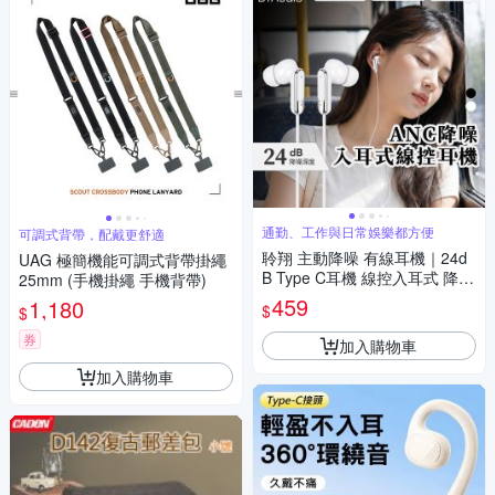
通勤、工作與日常娛樂都方便
可調式背帶，配戴更舒適
聆翔 主動降噪 有線耳機｜24d
UAG 極簡機能可調式背帶掛繩
B Type C耳機 線控入耳式 降噪
25mm (手機掛繩 手機背帶)
耳機 耳塞式 手機耳機 耳麥 麥
459
1,180
$
$
克風
券
加入購物車
加入購物車