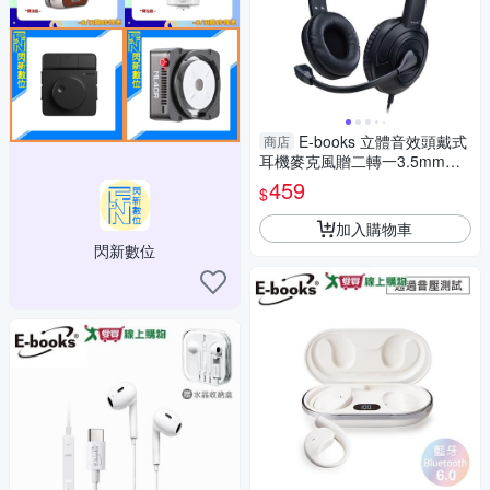
E-books 立體音效頭戴式
商店
耳機麥克風贈二轉一3.5mm轉
接線 SS76【愛買】
459
$
加入購物車
閃新數位