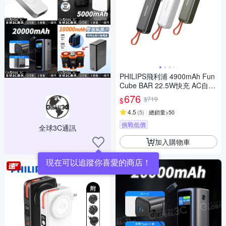
PHILIPS飛利浦 4900mAh Fun
Cube BAR 22.5W快充 AC自帶
線 Type-C線行動電源 DLP520
676
$719
$
1C 17.88Wh_具Wh標示
4.5
(
5
)
總銷量>50
挑戰低價
全球3C通訊
加入購物車
現在可以追蹤你喜愛的商店！