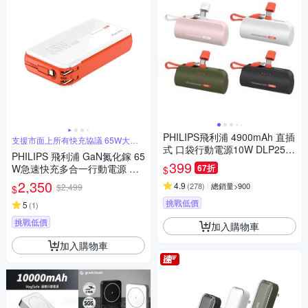
PHILIPS飛利浦 4900mAh 直插
支援市面上所有快充協議 65W大功
率輸出
式 口袋行動電源10W DLP2550
PHILIPS 飛利浦 GaN氮化鎵 65
17.88Wh_具Wh標示
399
W急速快充多合一行動電源 DL
67折
$
P6350C (具Wh標示_53.65Wh)
2,350
4.9
(
278
)
總銷量>900
$2,499
$
挑戰低價
5
(
1
)
挑戰低價
加入購物車
加入購物車