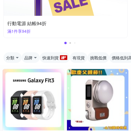
行動電源 結帳94折
滿1件享94折
分類
品牌
快速到貨
有現貨
挑戰低價
價格低到