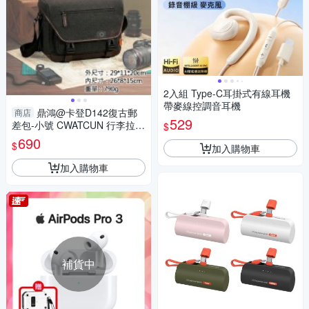
2入組 Type-C耳掛式有線耳機
帶麥線控調音耳機
鼎鴻@卡登D142復古郵
商店
529
差包-小號 CWATCUN 行李拉桿
$
包 相機側背包 斜背相機包 單眼
690
$
加入購物車
相機包 單肩包
加入購物車
補貨中