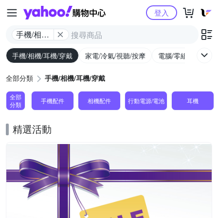
Yahoo購物中心
登入
手機/相機/
耳機/穿戴
手機/相機/耳機/穿戴
家電/冷氣/視聽/按摩
電腦/零組件/週邊/
全部分類
手機/相機/耳機/穿戴
全部
手機配件
相機配件
行動電源/電池
耳機
分類
精選活動