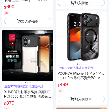
加入購物車
a 鏡頭全包覆 摺疊磁吸手機殼
690
$
(夜幕黑)
券
加入購物車
PMMA抗氧化原材 耐磨防刮
VOORCA iPhone 18 Pro / iPho
ne 17 Pro 晶磁不變黃PC2.5防
摔殼-附相機電子拍照鍵
499
$
通過SGS防摔認證 清透防摔殼
券
XUNDD訊迪 軍事防摔 榮耀HO
NOR 600 鏡頭全包覆 清透保護
加入購物車
殼 手機殼(夜幕黑)
379
$