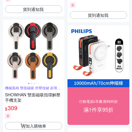
券
貨到通知我
貨到通知我
機械風格 雙面磁吸 舒壓按鍵 超薄小
巧
SHOWHAN 雙面磁吸指環解壓
手機支架
行動電源x耳機 限時95折
309
滿1件享95折
$
券
加入購物車