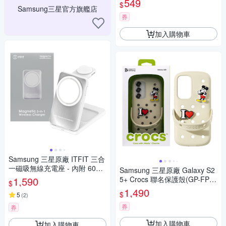
549
$
Samsung三星官方旗艦店
券
加入購物車
Samsung 三星原廠 ITFIT 三合
一磁吸無線充電座 - 內附 60W
Samsung 三星原廠 Galaxy S2
USB-C 快充線 (ITPW32)
1,590
5+ Crocs 聯名保護殼(GP-FPS
$
936)
1,490
$
5
(
2
)
券
券
加入購物車
加入購物車