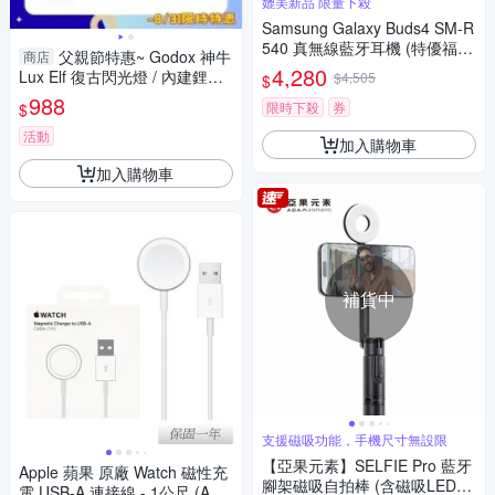
媲美新品 限量下殺
Samsung Galaxy Buds4 SM-R
540 真無線藍牙耳機 (特優福利
父親節特惠~ Godox 神牛
商店
品)
4,280
Lux Elf 復古閃光燈 / 內建鋰電
$4,505
$
池 單觸點(公司貨)
988
限時下殺
券
$
活動
加入購物車
加入購物車
補貨中
支援磁吸功能，手機尺寸無設限
【亞果元素】SELFIE Pro 藍牙
Apple 蘋果 原廠 Watch 磁性充
腳架磁吸自拍棒 (含磁吸LED補
電 USB-A 連接線 - 1公尺 (A22