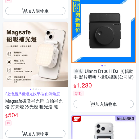
券
加入購物車
Ulanzi D100H Dail剪輯助
商店
手 影片剪輯 / 攝影後製(公司貨)
1,230
$
活動
2款色溫/6種燈光效果/自由調角度
Magsafe磁吸補光燈 自拍補光
加入購物車
燈 打亮燈 冷光燈 暖光燈 隨拍
磁吸架 磁吸自拍燈 手機補光燈
504
$
手機鏡子 補光神器
券
加入購物車