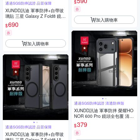
590
$
通過SGS防摔認證 品質保障
券
XUNDD訊迪 軍事防摔+自帶玻
璃貼 三星 Galaxy Z Fold8 鏡頭
加入購物車
全包覆 摺疊磁吸手機殼(夜幕
690
$
黑)
券
加入購物車
通過SGS防摔認證 清透防摔殼
XUNDD訊迪 軍事防摔 榮耀HO
NOR 600 Pro 鏡頭全包覆 清透
保護殼 手機殼(夜幕黑)
379
$
通過SGS防摔認證 品質保障
券
XUNDD訊迪 軍事防摔+自帶玻
璃貼 三星 Galaxy Z Fold8 Ultr