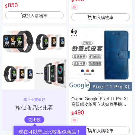
手提 單肩相機包 斜跨包 可收三
850
$
券
腳架 斜肩包
加入購物車
加入購物車
O-one Google Pixel 11 Pro XL
馬上比買最好
高質感皮革可立式掀蓋手機皮
相似商品比比看
套 手機殼
490
$
去比較
券
加入購物車