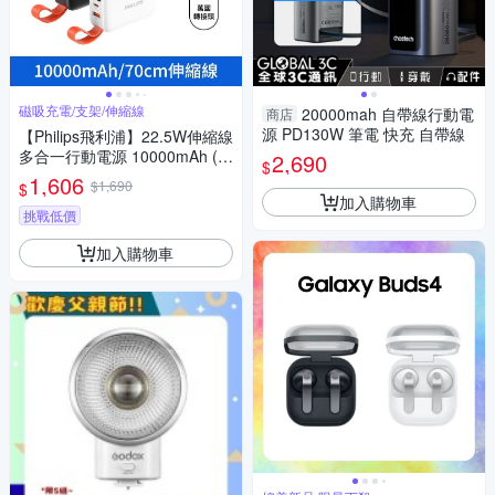
磁吸充電/支架/伸縮線
20000mah 自帶線行動電
商店
源 PD130W 筆電 快充 自帶線
【Philips飛利浦】22.5W伸縮線
多合一行動電源 10000mAh (D
2,690
$
LP4352C)
1,606
$1,690
$
加入購物車
挑戰低價
加入購物車