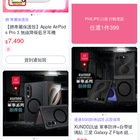
PHILIPS 口袋 行動電源
贈 專屬保護殼
任選1件399
【贈專屬保護殼】Apple AirPod
s Pro 3 無線降噪藍牙耳機
7,490
$
券
貨到通知我
通過SGS防摔認證 品質保障
XUNDD訊迪 軍事防摔+自帶玻
璃貼 三星 Galaxy Z Flip8 鏡頭
全包覆 摺疊磁吸手機殼(夜幕黑