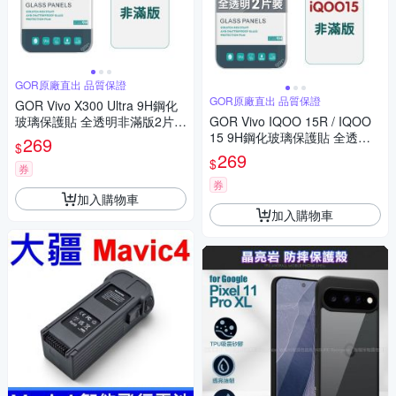
GOR原廠直出 品質保證
GOR原廠直出 品質保證
GOR Vivo X300 Ultra 9H鋼化
玻璃保護貼 全透明非滿版2片裝
GOR Vivo IQOO 15R / IQOO
公司貨
15 9H鋼化玻璃保護貼 全透明
269
$
非滿版2片裝 公司貨
269
$
券
券
加入購物車
加入購物車