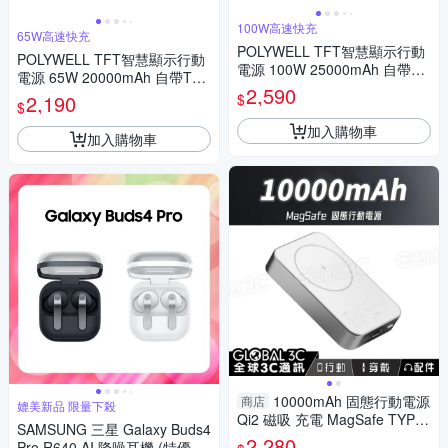
100W高速快充
65W高速快充
POLYWELL TFT智慧顯示行動
POLYWELL TFT智慧顯示行動
電源 100W 25000mAh 自帶Ty
電源 65W 20000mAh 自帶Typ
pe-C線 A+C孔 寶利威爾 台灣
2,590
e-C線 A+C孔
$
2,190
現貨
$
加入購物車
加入購物車
10000mAh 固態行動電源
商店
媲美新品 限量下殺
Qi2 磁吸 充電 MagSafe TYPE-
SAMSUNG 三星 Galaxy Buds4
C
2,280
Pro R640 AI 降噪耳機 (特優福