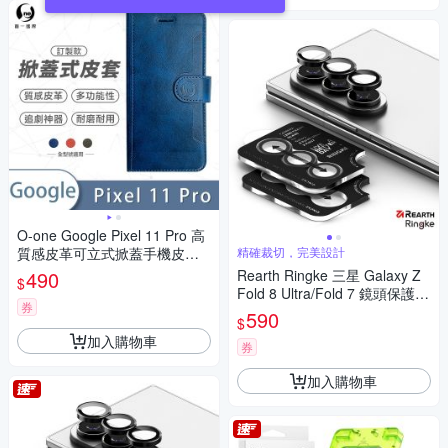
O-one Google Pixel 11 Pro 高
質感皮革可立式掀蓋手機皮套
精確裁切，完美設計
手機殼
490
Rearth Ringke 三星 Galaxy Z
$
Fold 8 Ultra/Fold 7 鏡頭保護貼
券
(2片裝)
590
$
加入購物車
券
加入購物車