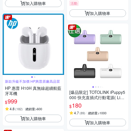
加入購物車
活動
加入購物車
新款升級不加價 HP惠普原廠高品質
HP 惠普 H10H 真無線超續航藍
[爆品限定] TOTOLINK iPuppy5
牙耳機
000 快充直插式行動電源( Light
999
$
ning/Type-C )
180
$
4.8
(
182
)
總銷量>600
4.7
(
89
)
總銷量>1000
加入購物車
加入購物車