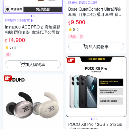
購衷心最高6%回饋
Bose QuietComfort Ultra消噪
耳塞 II (第二代) 藍牙耳機-多色
選
即拍即印 把握當下
9,500
$
Insta360 ACE PRO 2 廣角運動
5
(
2
)
相機 閃印套裝 東城代理公司貨
活動
券
14,900
$
加入購物車
5
(
1
)
券
加入購物車
POCO X8 Pro 12GB + 512GB