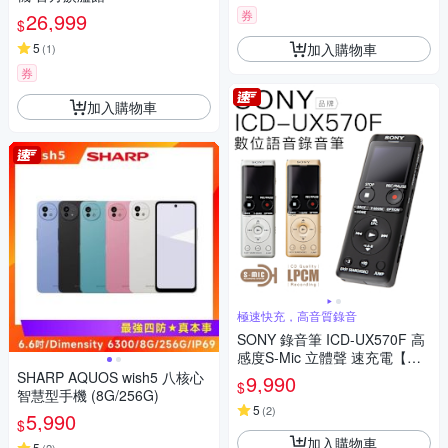
券
26,999
$
加入購物車
5
(
1
)
券
加入購物車
極速快充，高音質錄音
SONY 錄音筆 ICD-UX570F 高
感度S-Mic 立體聲 速充電【極
速快充】
SHARP AQUOS wish5 八核心
9,990
$
智慧型手機 (8G/256G)
5
(
2
)
5,990
$
加入購物車
5