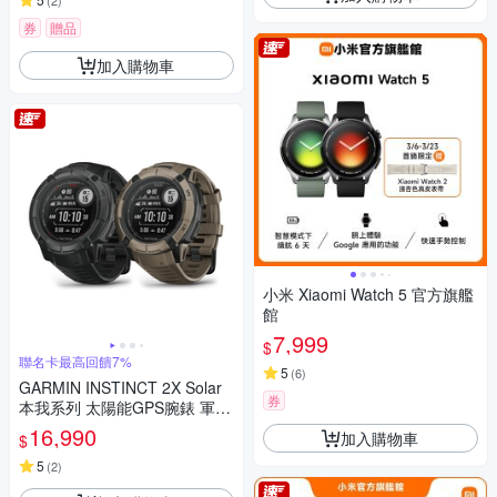
(
2
)
券
贈品
加入購物車
小米 Xiaomi Watch 5 官方旗艦
館
7,999
$
聯名卡最高回饋7%
5
(
6
)
GARMIN INSTINCT 2X Solar
券
本我系列 太陽能GPS腕錶 軍事
戰術版
16,990
加入購物車
$
5
(
2
)