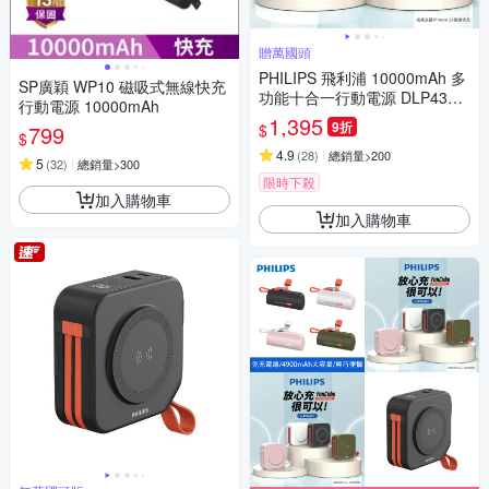
贈萬國頭
PHILIPS 飛利浦 10000mAh 多
SP廣穎 WP10 磁吸式無線快充
功能十合一行動電源 DLP4347
行動電源 10000mAh
C[特殺]
1,395
9折
$
799
$
4.9
(
28
)
總銷量>200
5
(
32
)
總銷量>300
限時下殺
加入購物車
加入購物車