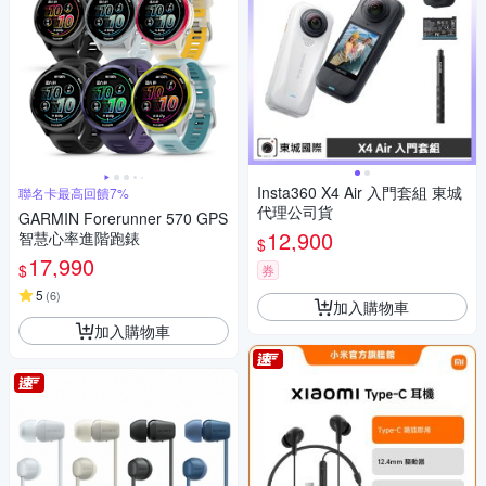
Insta360 X4 Air 入門套組 東城
聯名卡最高回饋7%
代理公司貨
GARMIN Forerunner 570 GPS
12,900
智慧心率進階跑錶
$
17,990
$
券
5
(
6
)
加入購物車
加入購物車