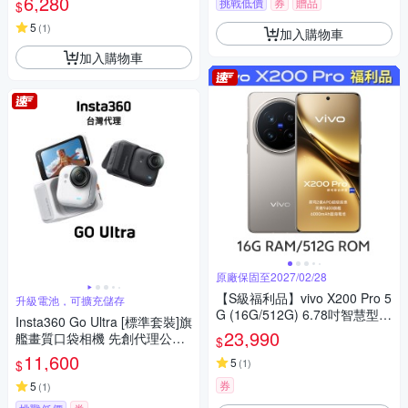
6,280
挑戰低價
券
贈品
$
5
(
1
)
加入購物車
加入購物車
原廠保固至2027/02/28
【S級福利品】vivo X200 Pro 5
升級電池，可擴充儲存
G (16G/512G) 6.78吋智慧型手
Insta360 Go Ultra [標準套裝]旗
機
23,990
艦畫質口袋相機 先創代理公司
$
貨
11,600
5
(
1
)
$
券
5
(
1
)