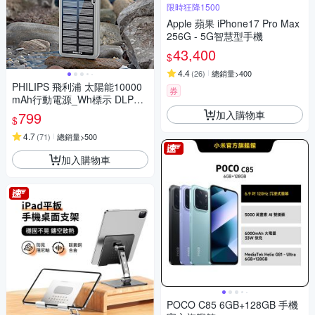
限時狂降1500
Apple 蘋果 iPhone17 Pro Max
256G - 5G智慧型手機
43,400
$
4.4
(
26
)
總銷量>400
PHILIPS 飛利浦 太陽能10000
券
mAh行動電源_Wh標示 DLP77
28N/96
加入購物車
799
$
4.7
(
71
)
總銷量>500
加入購物車
POCO C85 6GB+128GB 手機