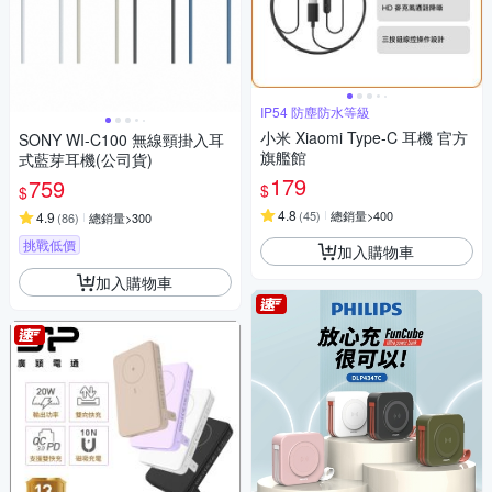
IP54 防塵防水等級
小米 Xiaomi Type-C 耳機 官方
SONY WI-C100 無線頸掛入耳
旗艦館
式藍芽耳機(公司貨)
179
759
$
$
4.8
(
45
)
總銷量>400
4.9
(
86
)
總銷量>300
挑戰低價
加入購物車
加入購物車