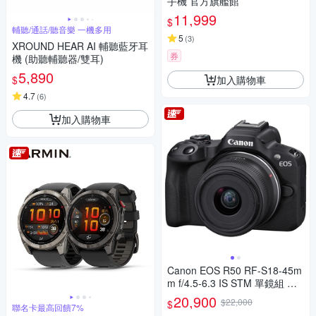
手機 官方旗艦館
11,999
$
輔聽/通話/聽音樂 一機多用
5
(
3
)
XROUND HEAR AI 輔聽藍牙耳
券
機 (助聽輔聽器/雙耳)
5,890
加入購物車
$
4.7
(
6
)
加入購物車
Canon EOS R50 RF-S18-45m
m f/4.5-6.3 IS STM 單鏡組 公
司貨
20,900
$22,000
$
聯名卡最高回饋7%