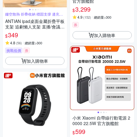
官方旗艦館
3,299
$
鏤空散熱 折疊收納 穩固支撐 邊充電
4.9
(
152
)
總銷量>300
玩
ANTIAN ipad桌面金屬折疊平板
券
支架 追劇懶人支架 直播/會議
平板架 手機支架 交換禮物
349
加入購物車
$
4.8
(
56
)
總銷量>300
挑戰低價
券
加入購物車
小米 Xiaomi 自帶線行動電源 2
0000 22.5W 官方旗艦館
599
$