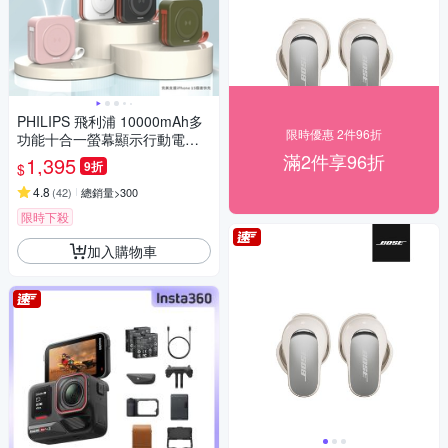
PHILIPS 飛利浦 10000mAh多
限時優惠 2件96折
功能十合一螢幕顯示行動電源
DLP4347C
滿2件享96折
1,395
9折
$
4.8
(
42
)
總銷量>300
限時下殺
加入購物車