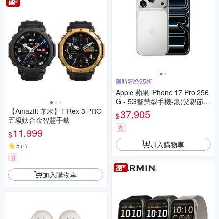
限時狂降95折
Apple 蘋果 iPhone 17 Pro 256
G - 5G智慧型手機-銀(父親節限
定)
【Amazfit 華米】T-Rex 3 PRO
37,905
$
五級鈦合金智慧手錶
券
11,999
$
加入購物車
5
(
1
)
券
加入購物車