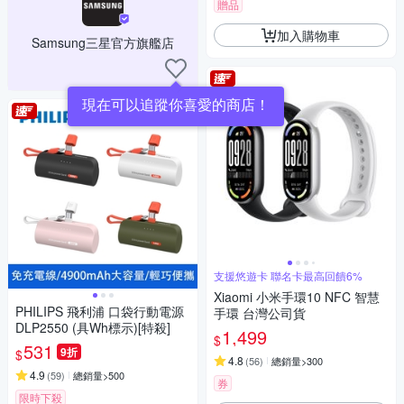
贈品
加入購物車
Samsung三星官方旗艦店
現在可以追蹤你喜愛的商店！
支援悠遊卡 聯名卡最高回饋6%
Xiaomi 小米手環10 NFC 智慧
PHILIPS 飛利浦 口袋行動電源
手環 台灣公司貨
DLP2550 (具Wh標示)[特殺]
1,499
$
531
9折
$
4.8
(
56
)
總銷量>300
4.9
(
59
)
總銷量>500
券
限時下殺