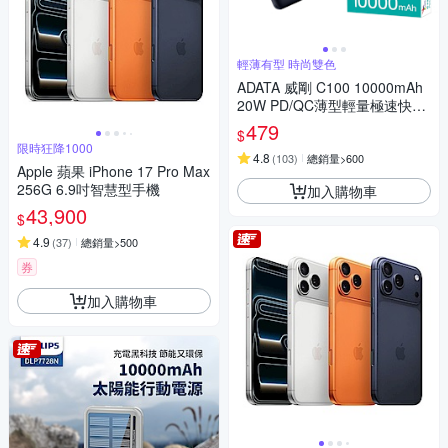
輕薄有型 時尚雙色
ADATA 威剛 C100 10000mAh
20W PD/QC薄型輕量極速快充
行動電源_機身Wh標示
479
$
限時狂降1000
4.8
(
103
)
總銷量>600
Apple 蘋果 iPhone 17 Pro Max
256G 6.9吋智慧型手機
加入購物車
43,900
$
4.9
(
37
)
總銷量>500
券
加入購物車