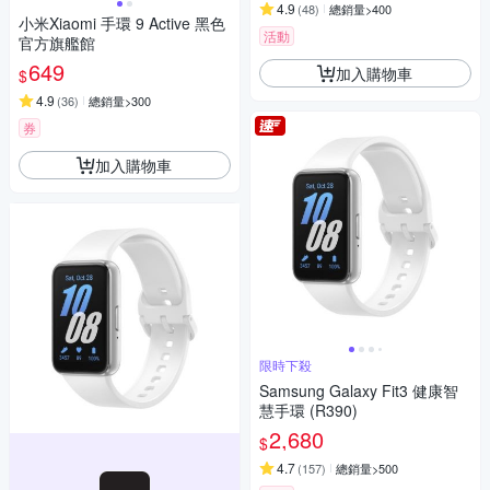
4.9
(
48
)
總銷量>400
小米Xiaomi 手環 9 Active 黑色
活動
官方旗艦館
649
加入購物車
$
4.9
(
36
)
總銷量>300
券
加入購物車
限時下殺
Samsung Galaxy Fit3 健康智
慧手環 (R390)
2,680
$
4.7
(
157
)
總銷量>500