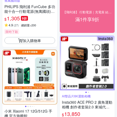
無萬國頭版
PHILIPS 飛利浦 FunCube 多功
能十合一行動電源(無萬國頭)
【飛利浦】 行動電源｜充電座 結帳9折優惠
[特殺]
1,305
滿1件享9折
9折
$
4.9
(
27
)
總銷量>200
限時下殺
加入購物車
AI雙晶片8K運動相機
Insta360 ACE PRO 2 廣角運動
相機 創作者套裝2.0 東城代理
小米 Xiaomi 17 12G/512G 手
公司貨
13,850
$
機 官方旗艦館