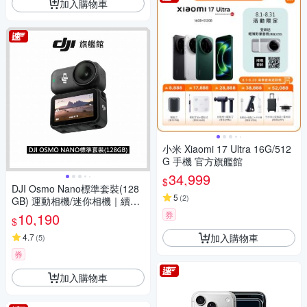
加入購物車
小米 Xiaomi 17 Ultra 16G/512
G 手機 官方旗艦館
34,999
$
DJI Osmo Nano標準套裝(128
5
(
2
)
GB) 運動相機/迷你相機｜續航
200分｜自帶卡槽
券
10,190
$
加入購物車
4.7
(
5
)
券
加入購物車