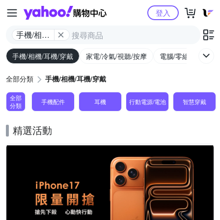
Yahoo購物中心
登入
手機/相機/
耳機/穿戴
手機/相機/耳機/穿戴
家電/冷氣/視聽/按摩
電腦/零組件/週邊/
全部分類
手機/相機/耳機/穿戴
全部
手機配件
耳機
行動電源/電池
智慧穿戴
分類
精選活動