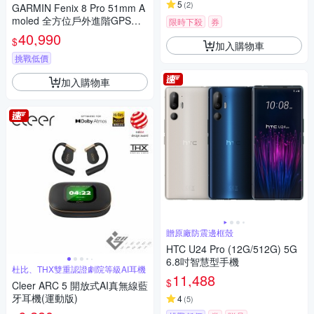
5
(
2
)
GARMIN Fenix 8 Pro 51mm A
moled 全方位戶外進階GPS智
限時下殺
券
慧腕錶
40,990
$
加入購物車
挑戰低價
加入購物車
贈原廠防震邊框殼
HTC U24 Pro (12G/512G) 5G
6.8吋智慧型手機
杜比、THX雙重認證劇院等級AI耳機
11,488
$
Cleer ARC 5 開放式AI真無線藍
牙耳機(運動版)
4
(
5
)