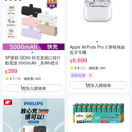
Apple AirPods Pro 3 降噪無線
藍牙耳機
SP廣穎 QD50 快充直插口袋行
6,699
$
動電源 5000mAh _具Wh標示
4.8
(
21
)
總銷量>300
399
$
挑戰低價
券
4.7
(
76
)
總銷量>400
加入購物車
加入購物車