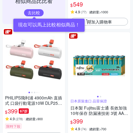
相似商品比比看
549
$
4.9
去比較
(
77
)
總銷量>1000
加入購物車
PHILIPS飛利浦 4900mAh 直插
日本原裝進口 品質保證
式 口袋行動電源10W DLP2550
日本製 Fujitsu富士通 長效加強
17.88Wh_具Wh標示
399
67折
$
10年保存 防漏液技術 3號 AA /
4號 AAA 鹼性電池(精裝版20入
4.9
(
278
)
總銷量>900
399
$
裝)
限時下殺
4.9
(
74
)
總銷量>700