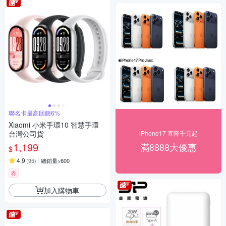
聯名卡最高回饋6%
Xiaomi 小米手環10 智慧手環
台灣公司貨
iPhone17 直降千元起
1,199
滿8888大優惠
$
4.9
(
95
)
總銷量>600
券
加入購物車