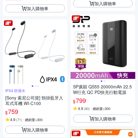
加入購物車
加入購物車
SP廣穎 QS55 20000mAh 22.5
IPX4 防潑水
W行充 QC PD快充行動電源
[Sony 索尼公司貨] 頸掛藍牙入
799
$
耳式耳機 WI-C100
4.9
(
60
)
總銷量>300
759
$
加入購物車
4.9
(
71
)
總銷量>300
加入購物車