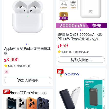
SP廣穎 QS58 20000mAh QC
PD 20W TypeC雙向快充行動
電源_具Wh標示
659
$
Apple蘋果AirPods4藍牙無線耳
4.8
(
118
)
總銷量>600
機
3,990
加入購物車
$
5
(
53
)
總銷量>600
券
加入購物車