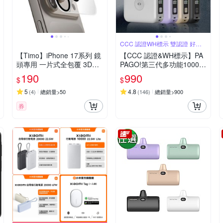
CCC 認證WH標示 雙認證 好安
心
【Timo】iPhone 17系列 鏡
【CCC 認證&WH標示】PA
頭專用 一片式全包覆 3D立
PAGO!第三代多功能10000
體透明高硬度抗刮保護貼
mAh可分離式充電線行動電
190
990
$
$
源BS-WL720-快
5
4.8
(
4
)
總銷量>50
(
146
)
總銷量>900
券