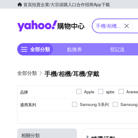
首頁
拍賣
企業/大宗採購入口
合作招商
App下載
Yahoo購物中心
手機/相機/
耳機/穿戴
全部分類
點換券
登記送
手機/相機/耳機/穿戴
Apple
apbs
Araree
品牌
DTAudio
DUX DUCIS
Samsung S系列
Samsun
適用系列
品牌名稱
IN7
INGENI
Insta
iPhone 15
iPhone 15 Pro 
抗刮
SAMSUNG三星
橡膠(TPU)
手機殼
保護貼/保護套
抗衝擊
正面保護貼
矽膠
錶帶
鋼化
塑膠(
Apple
功能
顏色
適用廠牌
材質
商品類型
類型
NILLKIN
NISDA
N
iPhone 16 Pro Max
iPhone
防窺
其他材質
攝影道具
充電
小米
手持式
傳輸
HUAWEI
相
moto
RedMoon
Ringke
相關分類
OPPO
iPhone 12 Pro Max