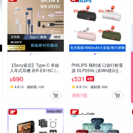
【Sony索尼】Type-C 有線
PHILIPS 飛利浦 口袋行動電
入耳式耳機 IER-EX15C (公
源 DLP2550 (具Wh標示)[特
司貨 保固12個月)
殺]
690
531
9折
$
$
4.6
4.9
(
8
)
總銷量>100
(
59
)
總銷量>500
限時下殺