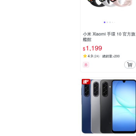
小米 Xiaomi 手環 10 官方旗
艦館
1,199
$
4.9
(
24
)
總銷量>200
券