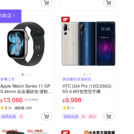
的商店！
新機上市
贈原廠防震邊框殼
Apple Watch Series 11 GP
HTC U24 Pro (12G/256G)
S 46mm 鋁金屬錶殼/運動錶
5G 6.8吋智慧型手機
環
13,066
9,988
$13,900
$
$
5
5
(
9
)
總銷量>200
(
7
)
挑戰低價
券
挑戰低價
券
贈品