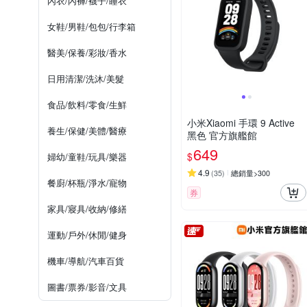
內衣/內褲/襪子/睡衣
女鞋/男鞋/包包/行李箱
醫美/保養/彩妝/香水
日用清潔/洗沐/美髮
食品/飲料/零食/生鮮
小米Xiaomi 手環 9 Active
養生/保健/美體/醫療
黑色 官方旗艦館
649
$
婦幼/童鞋/玩具/樂器
4.9
(
35
)
總銷量>300
餐廚/杯瓶/淨水/寵物
券
家具/寢具/收納/修繕
運動/戶外/休閒/健身
機車/導航/汽車百貨
圖書/票券/影音/文具