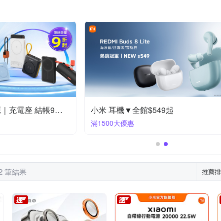
XUNDD 訊迪
反骨創意
其他品牌
YADI
YOURS
iPhone 7 plus/8 plus (5.5吋)
htc Desire 系列
ni
iPhone XR
OPPO Ａ系列
OPPO全系列
iPhone14 Plus (6.7)
iPhone
iPhone 11系列
Zenfone８系列
ASU
/XS
iPhone 11 Pro
【飛利浦】 行動電源｜充電座 結帳9折優惠
小米 耳機▼全館$549起
滿1500大優惠
22 筆結果
推薦排