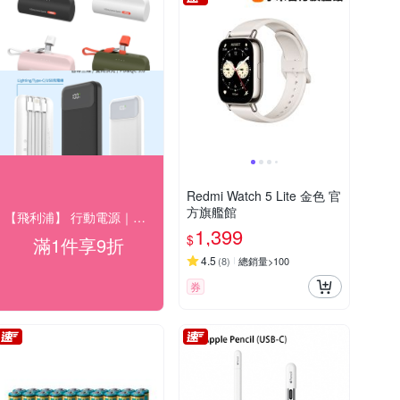
Redmi Watch 5 Lite 金色 官
方旗艦館
【飛利浦】 行動電源｜充電座 結帳9折優惠
1,399
$
滿1件享9折
4.5
(
8
)
總銷量>100
券