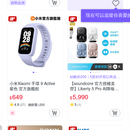
挑戰低價
現在可以追蹤你喜愛
結帳折200｜5星好評登記再送
200
小米Xiaomi 手環 9 Active
【soundcore 官方授權直
紫色 官方旗艦館
營】Liberty 5 Pro AI降噪真
無線藍牙耳機
649
5,990
$
$
4.9
5
(
27
)
總銷量>200
(
1
)
券