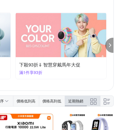
西格傢飾
OPPO A系列
iPhone 16e
iPhone 7/8 (4.7吋)
 11 Pro Max
S Zenfone 5 系列
Moto全系列
下殺93折⇓ 智慧穿戴馬年大促
滿1件享93折
序
價格低到高
價格高到低
近期熱銷