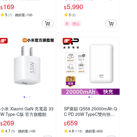
169
5,990
$
$
5
5
(
7
)
總銷量>100
(
2
)
券
贈品
小米 Xiaomi GaN 充電器 33
SP廣穎 QS58 20000mAh Q
W Type-C版 官方旗艦館
C PD 20W TypeC雙向快充
行動電源_具Wh標示
269
659
$
$
4.7
4.8
(
5
)
總銷量>100
(
118
)
總銷量>600