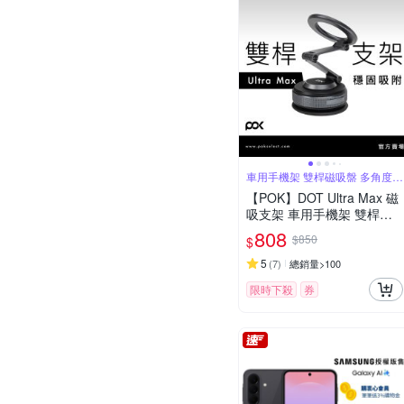
車用手機架 雙桿磁吸盤 多角度支
架
【POK】DOT Ultra Max 磁
吸支架 車用手機架 雙桿磁
吸盤 多角度支架
808
$850
$
5
(
7
)
總銷量>100
限時下殺
券