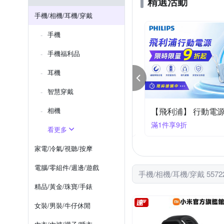
精選活動
Xiaomi 小米
X_mart
Xperia 1系列
iPhone 12 mi
手機/相機/耳機/穿戴
htc U系列
iPhone SE 2
手機
iPhone XS Max
iPhone X
手機福利品
耳機
智慧穿戴
K支架▼下殺95折
相機
件享95折
滿1件享9折
看更多
家電/冷氣/視聽/按摩
電腦/零組件/週邊/遊戲
手機/相機/耳機/穿戴 557
精品/黃金/珠寶/手錶
女裝/男裝/牛仔休閒