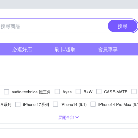
搜尋
必逛好店
刷卡/超取
會員專享
audio-technica 鐵三角
Ayss
B+W
CASE-MATE
FUJITSU 富士通
Godox 神牛
E-books
GCOMM
G
g A系列
iPhone 17系列
iPhone14 (6.1)
iPhone14 Pro Max (6.
Kamera 佳美能
360
JJC
JTLEGEND
KATE SPADE
Max
iPhone 15 Plus
iPhone 13 Pro
iPhone 13 Pro Max
PC)
皮套
手機支架
Apple蘋果
玻璃
鏡頭貼
合成皮
疏油
麥克風
背面保護貼
貼鑽
抗指紋
手錶
鋁合金
鏡(亮)面
遮光罩
手機吊飾
Xiaomi 小米
塑膠(PVC)
轉接環
抗潑水
SIM轉接卡
SONY 索尼
真皮
鏡頭蓋
奈米
手
OPPO
vivo
展開全部
Panasonic 國際牌
PHILIPS 飛利浦
ISI
OPPO
o-one
vivo系列
紅米系列
 16 Pro
iPhone 13
iPhone 16 Plus
華為
機螢幕保護貼
磁吸式
多角度調整
雙筒望遠鏡
NOKIA諾基亞
桌上型立架
手環
SONY索尼
充電/電力相關
收折式
LG樂金
可夾式
其他週邊
其
Sharp
SAMSUNG 三星
SNOOPY 史努比
SONY 索尼
STC
S
 R系列
SONY X系列
iPhone 12 Pro
iPhone 11
iPhone 