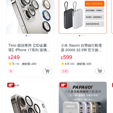
Timo 鏡頭專用【3D金屬
小米 Xiaomi 自帶線行動電
環】iPhone 17系列 玻璃鏡
源 20000 22.5W 官方旗艦
頭保護貼膜
館
249
599
$
$
5
4.9
(
16
)
總銷量>200
(
48
)
總銷量>400
券
活動