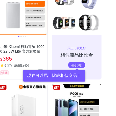
小米 Xiaomi 行動電源 1000
馬上比買最好
0 22.5W Lite 官方旗艦館
相似商品比比看
365
$
去比較
5
(
17
)
總銷量>400
活動
現在可以馬上比較相似商品！