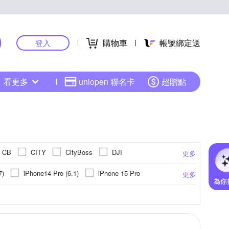
購物車
帳號綁定送
登入
看更多
uniopen 聯名卡
超贈點
CB
CITY
CityBoss
DJI
更多
HH 草本新淨界
OR
HANG
IMAK
7)
iPhone14 Pro (6.1)
iPhone 15 Pro
更多
KINYO
KnowStar
Metal-Slim
iPhone 14 Plus (6.7)
iPhone 16
機座
聚酯纖維
防眩
平板支架
ASUS華碩
取卡針
靜電式
閃光燈
Xiaomi小米
指環
抗藍光
PC塑膠
固定支架
其他雜貨
HTC宏達電
霧面
環保材質
ABS
更多
更多
更多
更多
Q哥
POLYWELL
Rearth
小米系列
iPhone 12
他品牌
旋轉式
固定式
UNPOWER
UAG
Ulanzi
VXTRA
Samsung NOTE 系列
13 mini