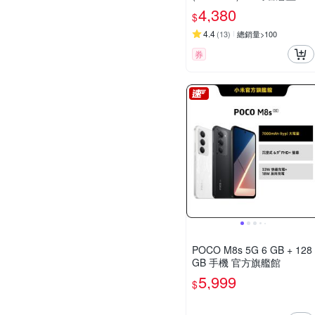
機
4,380
$
4.4
(
13
)
總銷量>100
券
POCO M8s 5G 6 GB + 128
GB 手機 官方旗艦館
5,999
$