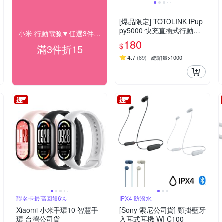
[爆品限定] TOTOLINK iPup
py5000 快充直插式行動電
小米 行動電源▼任選3件折$15
源( Lightning/Type-C )
180
$
滿3件折15
4.7
(
89
)
總銷量>1000
聯名卡最高回饋6%
IPX4 防潑水
Xiaomi 小米手環10 智慧手
[Sony 索尼公司貨] 頸掛藍牙
環 台灣公司貨
入耳式耳機 WI-C100