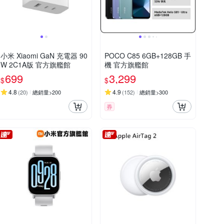
小米 Xiaomi GaN 充電器 90
POCO C85 6GB+128GB 手
W 2C1A版 官方旗艦館
機 官方旗艦館
699
3,299
$
$
4.8
4.9
(
20
)
總銷量>200
(
152
)
總銷量>300
券