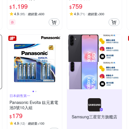
1,199
759
$
$
4.9
4.9
(
95
)
總銷量>600
(
71
)
總銷量>300
券
日本銷售第一
Panasonic Evolta 鈦元素電
池3號10入組
179
$
Samsung三星官方旗艦店
4.9
(
12
)
總銷量>100