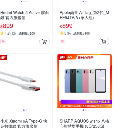
Redmi Watch 5 Active 霧面
Apple蘋果 AirTag_第2代_M
銀 官方旗艦館
FE94TA/A (單入組)
899
899
$
$
4.8
5
(
12
)
總銷量>200
(
9
)
總銷量>100
券
券
小米 Xiaomi 6A Type-C 快
SHARP AQUOS wish5 八核
充數據線 官方旗艦館
心智慧型手機 (8G/256G)