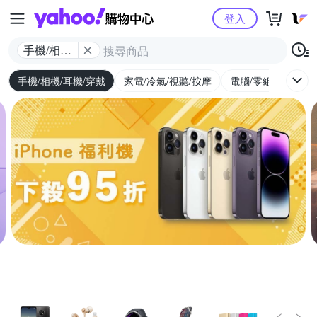
Yahoo購物中心
登入
手機/相機/
耳機/穿戴
手機/相機/耳機/穿戴
家電/冷氣/視聽/按摩
電腦/零組件/週邊/