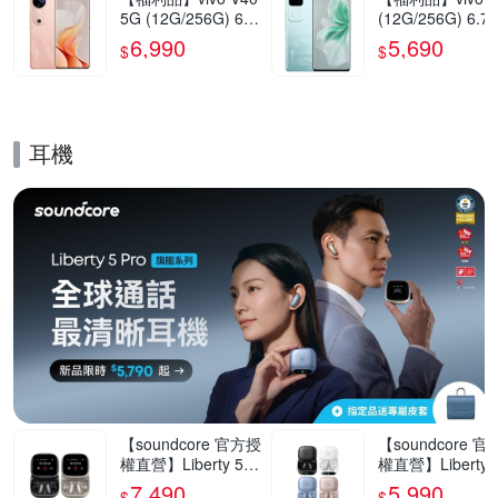
5G (12G/256G) 6.7
(12G/256G) 6.7
8吋智慧型手機(9成
5G智慧型手機(9
6,990
5,690
$
$
新)
新)
耳機
的優惠推薦活動
【soundcore 官方授
【soundcore 
權直營】Liberty 5 P
權直營】Liberty 5
ro Max AI降噪真無
ro AI降噪真無線
7,490
5,990
$
$