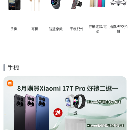
行動電源/電
攝影機/空拍
手機
耳機
智慧穿戴
手機配件
池
機
手機
的優惠推薦活動