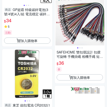
GP超霸 特級碳鋅電池(3
商店
號/4號)4入/組 電流穩定 碳鋅電
池 電池 五金 工具【愛買】
34
$
5
活動
加入購物車
SAFEHOME 雙扣環設計 扣擐
可旋轉 手機掛繩 相機手繩 短掛
繩 防丟無痕 58公分長 (恕不接
36
$
受指定顏色出貨) CPA034
券
加入購物車
東芝 鈕扣電池 CR2032(1
商店