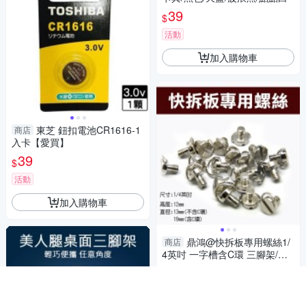
39
$
活動
加入購物車
東芝 鈕扣電池CR1616-1
商店
入卡【愛買】
39
$
活動
加入購物車
鼎鴻@快拆板專用螺絲1/
商店
4英吋 一字槽含C環 三腳架/雲
台/相機/單眼專屬配件 通用款快
40
$
裝板
加入購物車