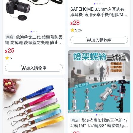
SAFEHOME 3.5mm入耳式有
線耳機 適用安卓手機/電腦/MP
3/MP4 (不帶麥、不可通話，僅
28
$
能聽音樂) EH3501
5
(
3
)
鼎鴻@第二代 鏡頭蓋防丟
商店
加入購物車
繩 防掉繩 鏡頭蓋防失繩 防止鏡
頭蓋掉落
25
$
5
加入購物車
鼎鴻@燈架螺絲三件組 1/
商店
4"轉1/4" 1/4"轉3/8" 轉接螺絲
公母轉接 轉換頭 螺牙帽 公轉公