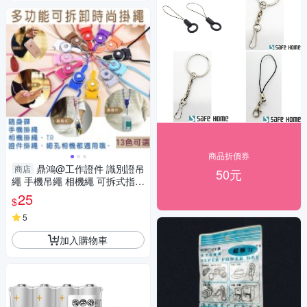
商品折價券
鼎鴻@工作證件 識別證吊
商店
50元
繩 手機吊繩 相機繩 可拆式指環
扣 掛脖繩 手機掛飾 防摔機13
25
$
色可選
5
加入購物車