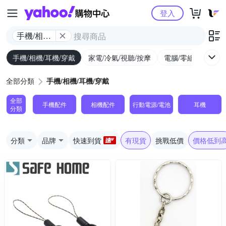
Yahoo購物中心
登入
手機/相機/
耳機/穿戴
手機/相機/耳機/穿戴
家電/冷氣/視聽/按摩
電腦/零組件/週邊/
全部分類
手機/相機/耳機/穿戴
全部
手機配件
相機配件
行動電源/電池
耳機
分類
分類
品牌
快速到貨
有現貨
挑戰低價
價格低到