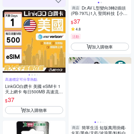
Dr.AV L型變向3轉2插頭
商店
(PB-797L)1入 聖岡科技【小三
美日】 DS016402
37
$
4.8
活動
加入購物車
高速穩定可分享熱點
LinkGO白鑽卡 美國 eSIM卡 1
天上網卡 每日500MB 高速流量
(美國網卡 舊金山 洛杉磯 紐約
37
$
西雅圖)
加入購物車
簡單生活 短版萬用掛繩-
商店
卡其/黑色/天藍/波浪黑/點點白