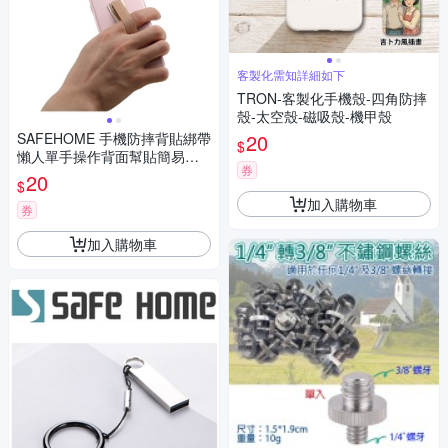
客製化需知詳細如下
TRON-客製化手機殼-四角防摔
殼-太空殼-磁吸殼-機甲殼
SAFEHOME 手機防摔背貼綁帶
20
$
懶人單手操作背面幫貼簡易手
券
機支架 CPA031(恕不接受指定
20
$
顏色出貨)
加入購物車
券
加入購物車