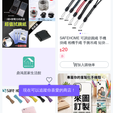
SAFEHOME 可調節圓繩 手機
掛繩 相機手繩 手腕吊繩 短掛繩
移動電源 用掛繩 21.5公分長
20
$
(恕不接受指定顏色出貨) CPA0
26
券
加入購物車
鼎鴻居家生活館
現在可以追蹤你喜愛的商店！