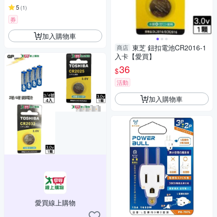
5
(
1
)
券
加入購物車
東芝 鈕扣電池CR2016-1
商店
入卡【愛買】
36
$
活動
加入購物車
愛買線上購物