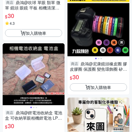
鼎鴻@吹球 單眼 類單 微
商店
單 鏡頭 眼鏡 平板 相機清潔用
品 可清理鍵盤 可清理印表機
30
$
4.3
加入購物車
鼎鴻@尼康鏡頭橡皮圈 膠
商店
皮膠圈 保護圈 變焦環飾圈 矽膠
圈 彈性好 經久耐用 九色可選
30
$
另售佳能款
加入購物車
鼎鴻@鋰電池收納盒 電池
商店
盒 可收納單眼相機鋰電池 LP-E
6 ENEL3 SD CF TF記憶卡 大
30
$
號 小號