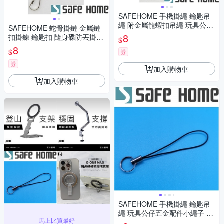
SAFEHOME 手機掛繩 鑰匙吊
繩 附金屬龍蝦扣吊繩 玩具公仔
SAFEHOME 蛇骨掛鏈 金屬鏈
五金配件小繩子 7公分長 CPA0
8
扣掛鍊 鑰匙扣 隨身碟防丟掛鏈
$
41
金屬材質 CPA040
8
$
券
券
加入購物車
加入購物車
SAFEHOME 手機掛繩 鑰匙吊
繩 玩具公仔五金配件小繩子 6
馬上比買最好
公分長 CPA029