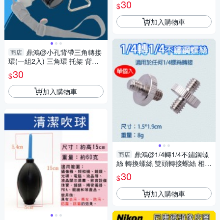
轉接螺絲 相機轉接螺絲 轉接螺
30
$
帽 公轉母
加入購物車
鼎鴻@小孔背帶三角轉接
商店
環(一組2入) 三角環 托架 背帶
三角扣環 轉接環 相機扣環 背帶
30
$
環
加入購物車
鼎鴻@1/4轉1/4不鏽鋼螺
商店
絲 轉換螺絲 雙頭轉接螺絲 相機
轉接螺絲 轉接螺帽 公轉公 1/4
30
$
互轉 攝影配件
加入購物車