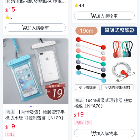
潔 清潔擦拭紙 乾燥擦拭 靜電除
4.4
塵 相機鏡頭 精密儀器清潔 一本
15
$
約50張
加入購物車
5
加入購物車
19cm磁吸式理線器 整線
商店
捲線【NFA70】
【台灣發貨】韓版漂浮手
商店
19
$
機防水袋 可控制螢幕【N129】
活動
券
19
$
加入購物車
活動