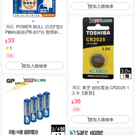
加入購物車
POWER-BULL 日式F型2
商店
P轉向插頭(PB-837V) 聖岡科技
【小三美日】 DS016403
33
$
5
活動
加入購物車
東芝 鈕扣電池 CR2025 1
商店
入卡【愛買】
36
$
活動
加入購物車