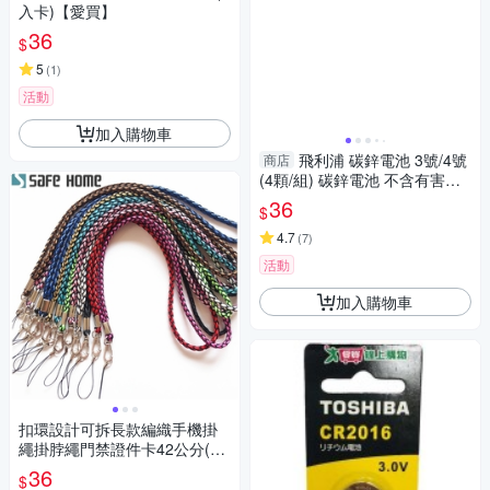
入卡)【愛買】
36
$
5
(
1
)
活動
加入購物車
飛利浦 碳鋅電池 3號/4號
商店
(4顆/組) 碳鋅電池 不含有害重
金屬 環保 耐久 電池【愛買】
36
$
4.7
(
7
)
活動
加入購物車
扣環設計可拆長款編織手機掛
繩掛脖繩門禁證件卡42公分(恕
不接受指定顏色出貨) CPA037
36
$