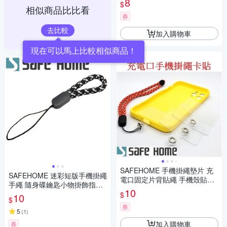
8
$
相似商品比比看
券
去比較
加入購物車
SAFEHOME 手機掛繩墊片 充
SAFEHOME 迷彩短版手機掛繩
電口固定片背貼繩 手機殼貼片
手繩 隨身碟鑰匙小物掛飾指環
夾 PVC防丟連接片掛鏈 僅0.45
10
吊繩 11公分長 (恕不接受指定
$
10
mm 厚 CPA043
$
顏色出貨) CPA045
券
5
(
1
)
加入購物車
券