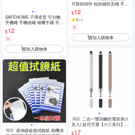
可拆卸掛件 短款鏈防丟繩 手指
圈掛環掛 10.5公分長 CPA028
12
$
SAFEHOME 子彈造型 可分離
5
(
1
)
手機繩 手機掛繩 相機手繩 手腕
券
吊繩 手電筒 短掛繩 MP3 MP4
12
$
移動電源 用掛繩 13公分長 CP
加入購物車
A019
券
加入購物車
二合一雙頭觸控電容筆(1
商店
支入) 款式可選【小三美日】D
S014881 文具
鼎鴻@超值拭鏡紙 相機清
商店
17
$