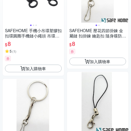
SAFEHOME 手機小吊環塑膠扣
SAFEHOME 壓花四節掛鍊 金
扣環圓圈手機鏈小繩頭 吊環手
屬鏈 扣掛鍊 鑰匙扣 隨身碟防丟
指掛繩 7公分長 CPA044
掛鏈 金屬材質 CPA039
8
8
$
$
5
(
1
)
券
券
加入購物車
加入購物車