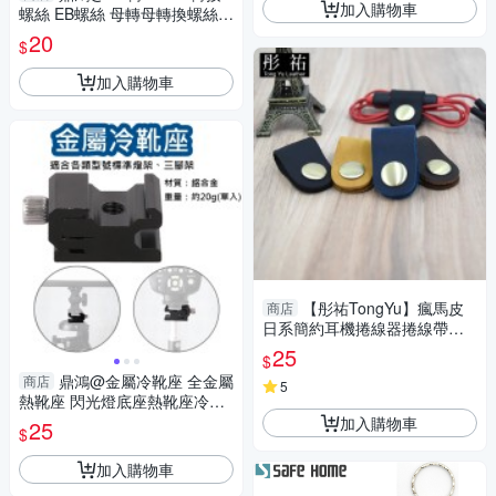
加入購物車
螺絲 EB螺絲 母轉母轉換螺絲
四分之一 八分之三 雙母頭燈架
20
$
攝影燈螺絲
加入購物車
【彤祐TongYu】瘋馬皮
商店
日系簡約耳機捲線器捲線帶捲
線收納帶
25
$
鼎鴻@金屬冷靴座 全金屬
商店
5
熱靴座 閃光燈底座熱靴座冷靴
座 轉1/4母螺絲 轉接燈架腳架
加入購物車
25
$
雲台支架
加入購物車