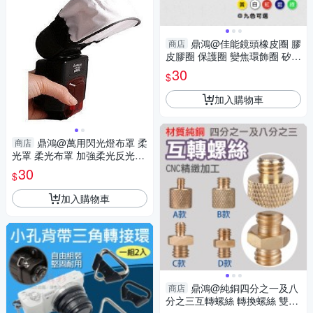
鼎鴻@佳能鏡頭橡皮圈 膠
商店
皮膠圈 保護圈 變焦環飾圈 矽膠
圈 彈性好 經久耐用 九色可選
30
$
另售尼康款
加入購物車
鼎鴻@萬用閃光燈布罩 柔
商店
光罩 柔光布罩 加強柔光反光型
機頂燈 外閃小布罩 適用各廠牌
30
$
加入購物車
鼎鴻@純銅四分之一及八
商店
分之三互轉螺絲 轉換螺絲 雙頭