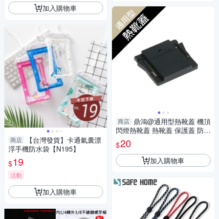
加入購物車
鼎鴻@通用型熱靴蓋 機頂
商店
閃燈熱靴蓋 熱靴蓋 保護蓋 防塵
閃燈 閃光燈 適用 Nikon Canon
【台灣發貨】卡通氣囊漂
商店
20
$
浮手機防水袋【N195】
19
加入購物車
$
活動
加入購物車