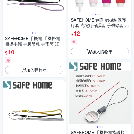
SAFEHOME 創意 數據線保護
線套 充電線保護套 手機線套 C
PA030 (恕不接受指定顏色出
12
$
貨)
SAFEHOME 手機繩 手機掛繩
券
相機手繩 手腕吊繩 手電筒 短掛
繩 MP3 MP4 移動電源 用掛繩
10
加入購物車
$
13公分長 CPA017
券
加入購物車
SAFEHOME 手機掛繩指環扣