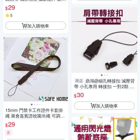
布 筆電 除塵擦拭布 超細纖維布
29
$
5
加入購物車
鼎鴻@細孔轉接扣 減壓背
商店
帶 小孔專用 轉接扣 一對2顆 微
單眼 飛機扣 證件扣 分離式
30
$
加入購物車
15mm 門禁卡工作證件卡套掛
繩 展會嘉賓證校園吊繩 可調整
頸圈尺寸 41公分長(恕不接受指
29
$
定顏色出貨) CPA038
券