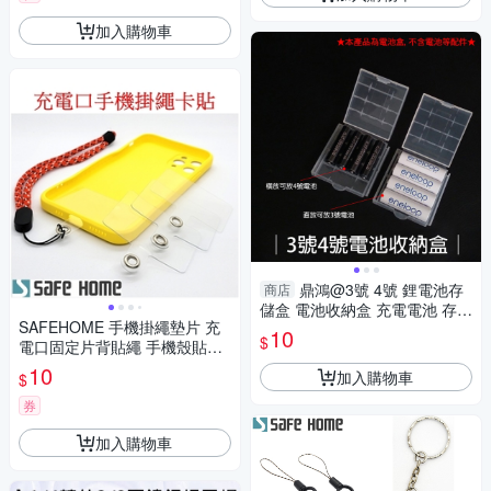
加入購物車
鼎鴻@3號 4號 鋰電池存
商店
儲盒 電池收納盒 充電電池 存放
SAFEHOME 手機掛繩墊片 充
盒 電池 通用型鋰電池盒 收納盒
10
$
電口固定片背貼繩 手機殼貼片
儲存盒
夾 TPU防丟連接片掛鏈 僅0.3m
10
加入購物車
$
m 厚 CPA042
券
加入購物車