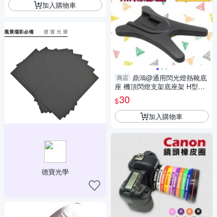
加入購物車
鼎鴻@通用閃光燈熱靴底
商店
座 機頂閃燈支架底座架 H型固
定座 外置閃光燈專用 三腳架 雲
30
$
台
加入購物車
德寶光學