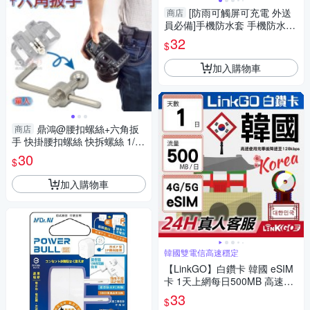
[防雨可觸屏可充電 外送
商店
員必備]手機防水套 手機防水袋
手機套 手機保護袋 防水手機袋
32
$
手機防水
加入購物車
鼎鴻@腰扣螺絲+六角扳
商店
手 快掛腰扣螺絲 快拆螺絲 1/
4"螺絲 單眼相機 微單 類單 數
30
$
位相機快裝
加入購物車
韓國雙電信高速穩定
【LinkGO】白鑽卡 韓國 eSIM
卡 1天上網每日500MB 高速流
量(韓國網卡 首爾 釜山 濟州島)
33
$