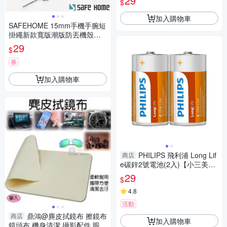
29
$
加入購物車
SAFEHOME 15mm手機手腕短
掛繩新款寬版潮版防丟機殼掛
飾鑰匙吊繩 18.5+6 公分長 (恕
29
$
不接受指定顏色出貨) CPA035
券
加入購物車
PHILIPS 飛利浦 Long Lif
商店
e碳鋅2號電池(2入)【小三美
日】※禁空運 DS009914 手電
29
$
筒 防災 AA
4.8
活動
鼎鴻@麂皮拭鏡布 擦鏡布
商店
加入購物車
鏡頭布 機身清潔 攝影配件 眼鏡