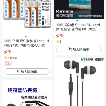
鼎鴻@Kamera 強力乾燥
商店
劑 乾燥包 台灣製 MIT 除濕 防
霉 乾燥 可用於 相機 攝影器材
25
$
電池 零件(單包售)
PHILIPS 飛利浦 Long Lif
商店
5
e碳鋅4號／3號電池(4入) 款式
加入購物車
可選【小三美日】DS009911
25
$
派對
4.8
(
58
)
活動
加入購物車