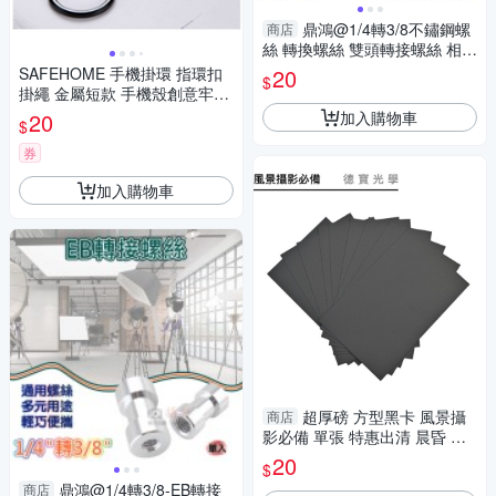
鼎鴻@1/4轉3/8不鏽鋼螺
商店
絲 轉換螺絲 雙頭轉接螺絲 相機
轉接螺絲 轉接螺帽 四分之一轉
SAFEHOME 手機掛環 指環扣
20
$
八分之三
掛繩 金屬短款 手機殼創意牢固
繩 12公分長 CPA027
加入購物車
20
$
券
加入購物車
超厚磅 方型黑卡 風景攝
商店
影必備 單張 特惠出清 晨昏 德
寶光學
20
$
鼎鴻@1/4轉3/8-EB轉接
商店