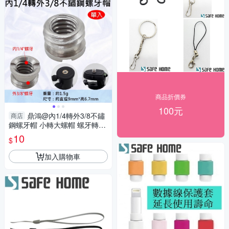
商品折價券
100元
鼎鴻@內1/4轉外3/8不鏽
商店
鋼螺牙帽 小轉大螺帽 螺牙轉接
單眼相機 雲台 腳架 轉換螺絲
10
$
加入購物車