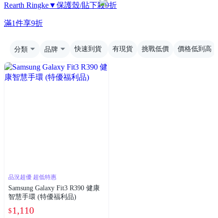
Rearth Ringke▼保護殼/貼下殺9折
滿1件享9折
分類
品牌
快速到貨
有現貨
挑戰低價
價格低到高
品況超優 超低特惠
Samsung Galaxy Fit3 R390 健康
智慧手環 (特優福利品)
1,110
$