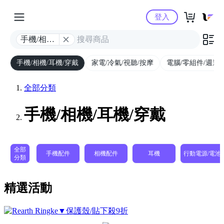
Yahoo購物中心
登入
手機/相機/
耳機/穿戴
手機/相機/耳機/穿戴
家電/冷氣/視聽/按摩
電腦/零組件/週邊/
全部分類
手機/相機/耳機/穿戴
全部
手機配件
相機配件
耳機
行動電源/電池
分類
精選活動