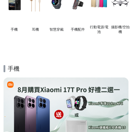
行動電源/電
攝影機/空拍
手機
耳機
智慧穿戴
手機配件
池
機
手機
的優惠推薦活動