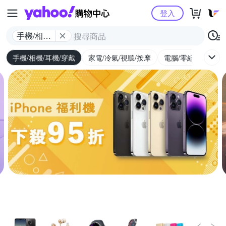
Yahoo購物中心
登入
手機/相機/
耳機/穿戴
手機/相機/耳機/穿戴
家電/冷氣/視聽/按摩
電腦/零組件/週邊/