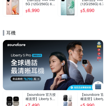
5G (12G/256G) 6.7
(12G/256G) 6.7
8吋智慧型手機(9成
5G智慧型手機(9
6,990
5,690
$
$
新)
新)
耳機
的優惠推薦活動
【soundcore 官方授
【soundcore 
權直營】Liberty 5 P
權直營】Liberty 5
ro Max AI降噪真無
ro AI降噪真無線
7,490
5,990
$
$