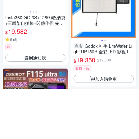
Insta360 GO 3S (128G)收納袋
+三腳架自拍棒+閃傳伴侶 先創
代理公司貨
19,582
$
5
(
5
)
Godox 神牛 LiteWafer Li
商店
券
ght UP150R 全彩LED 影視 LE
D 面板燈 攝影燈 補光燈(公司
貨到通知我
19,350
$19,500
$
貨)
限時下殺
加入購物車