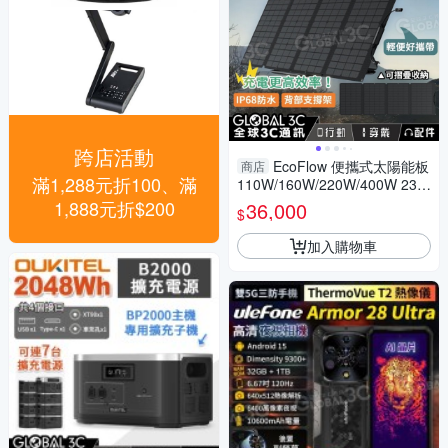
跨店活動
EcoFlow 便攜式太陽能板
商店
滿1,288元折100、滿
110W/160W/220W/400W 23%
轉換率 單晶矽 ETFE IP68 防水
1,888元折$200
36,000
$
加入購物車