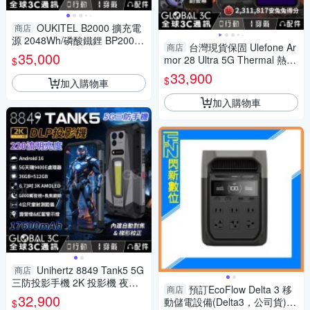
OUKITEL B2000 擴充電
商店
源 2048Wh/磷酸鐵鋰 BP2000
台灣現貨保固 Ulefone Ar
商店
專用子機 PD100W 手機筆電充
35,000
mor 28 Ultra 5G Thermal 熱像
$
電
儀 三防手機
33,900
$
加入購物車
加入購物車
Unihertz 8849 Tank5 5G
商店
三防投影手機 2K 投影機 夜視
預訂EcoFlow Delta 3 移
商店
相機 測距儀 17600mAh 露營燈
32,900
動儲電設備(Delta3，公司貨)電
$