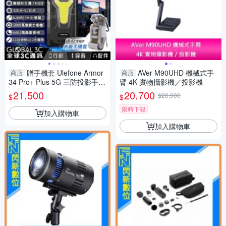
贈手機套 Ulefone Armor
AVer M90UHD 機械式手
商店
商店
34 Pro+ Plus 5G 三防投影手機
臂 4K 實物攝影機／投影機
25500mAh 自動對焦投影
21,500
20,700
$20,900
$
$
限時下殺
加入購物車
加入購物車