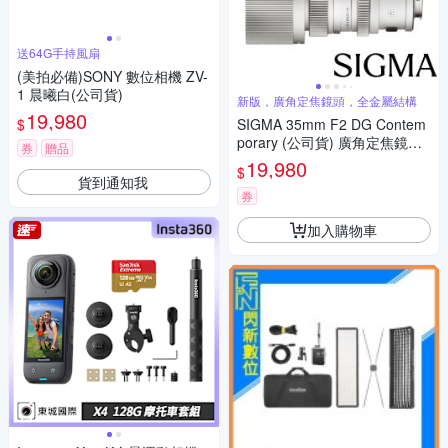
送64G手持風扇
(美拍必備)SONY 數位相機 ZV-
1 晨曦白(公司貨)
新版，廣角定焦鏡頭，全金屬結構
19,980
$
SIGMA 35mm F2 DG Contem
porary (公司貨) 廣角定焦鏡頭
券
贈品
全片幅無反微單眼鏡頭 i系列
19,980
$
貨到通知我
券
加入購物車