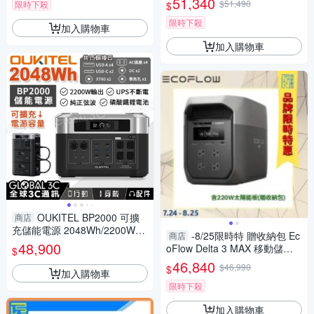
51,340
$51,490
限時下殺
$
限時下殺
加入購物車
加入購物車
OUKITEL BP2000 可擴
商店
充儲能電源 2048Wh/2200W輸
-8/25限時特 贈收納包 Ec
商店
出 純正弦波 磷酸鐵鋰電池 UPS
48,900
oFlow Delta 3 MAX 移動儲電
$
不斷電
設備+220W太陽能板 (Delta3M
46,840
$46,990
$
加入購物車
AX，公司貨)電源 電池
限時下殺
加入購物車