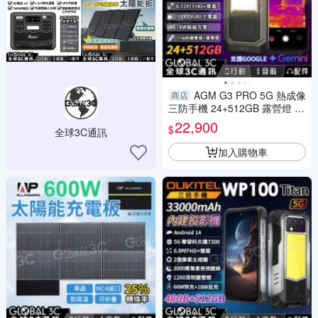
AGM G3 PRO 5G 熱成像
商店
三防手機 24+512GB 露營燈 33
W 快充 無線充電 安卓15
22,900
$
全球3C通訊
加入購物車