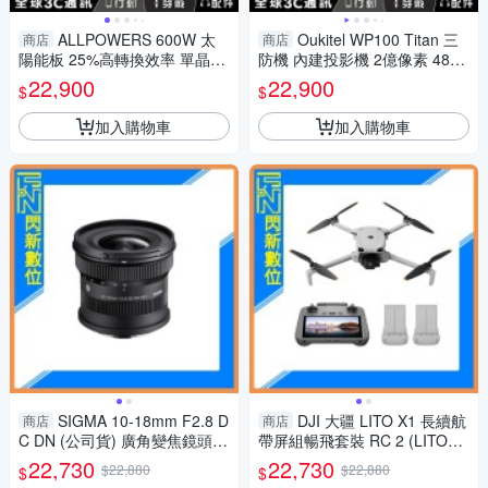
ALLPOWERS 600W 太
Oukitel WP100 Titan 三
商店
商店
陽能板 25%高轉換效率 單晶矽
防機 內建投影機 2億像素 48+5
MC4接口 耐高溫 防潑水防塵
12GB 手電筒
22,900
22,900
$
$
可折疊攜帶
加入購物車
加入購物車
SIGMA 10-18mm F2.8 D
DJI 大疆 LITO X1 長續航
商店
商店
C DN (公司貨) 廣角變焦鏡頭 A
帶屏組暢飛套裝 RC 2 (LITOX
PS-C
1，公司貨) 空拍機 / 無人機 自
22,730
22,730
$22,880
$22,880
$
$
帶內存