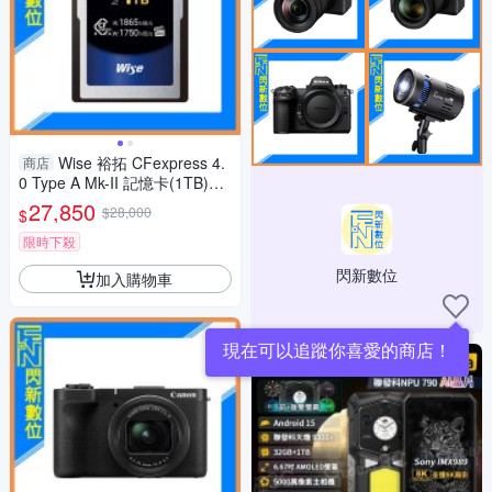
Wise 裕拓 CFexpress 4.
商店
0 Type A Mk-II 記憶卡(1TB)讀:
1865MB/s寫:1750 MB/s)公司
27,850
$28,000
$
貨
限時下殺
閃新數位
加入購物車
現在可以追蹤你喜愛的商店！