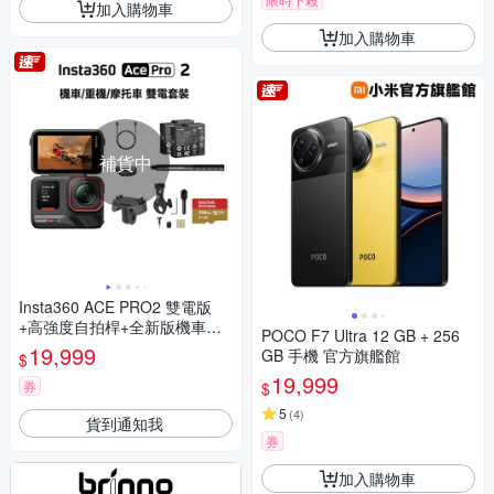
加入購物車
加入購物車
補貨中
Insta360 ACE PRO2 雙電版
+高強度自拍桿+全新版機車套
POCO F7 Ultra 12 GB + 256
餐+Sandisk 256GB A2卡(先創
19,999
GB 手機 官方旗艦館
$
代理)
19,999
券
$
5
(
4
)
貨到通知我
券
加入購物車