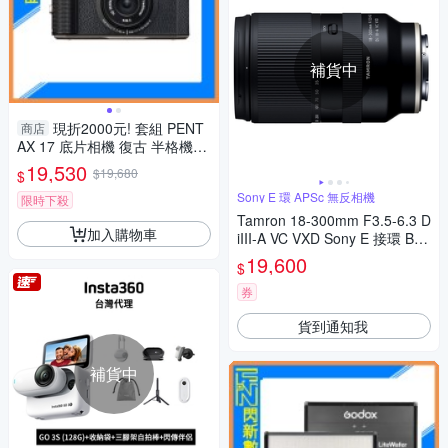
補貨中
現折2000元! 套組 PENT
商店
AX 17 底片相機 復古 半格機
(公司貨)
19,530
$19,680
$
Sony E 環 APSc 無反相機
限時下殺
Tamron 18-300mm F3.5-6.3 D
加入購物車
iIII-A VC VXD Sony E 接環 B06
1 (公司貨)
19,600
$
券
貨到通知我
補貨中