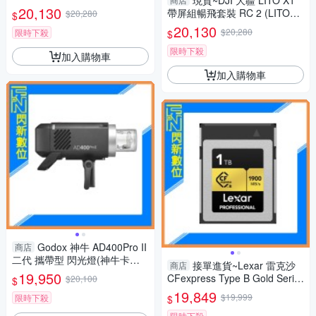
現貨~DJI 大疆 LITO X1
裝 RC 2 (LITOX1，公司貨) 空
20,130
帶屏組暢飛套裝 RC 2 (LITOX
$20,280
$
拍機 / 無人機 免註冊
1，公司貨) 空拍機 / 無人機 ｜
20,130
$20,280
限時下殺
$
免註冊｜
限時下殺
加入購物車
加入購物車
Godox 神牛 AD400Pro II
商店
二代 攜帶型 閃光燈(神牛卡口)
接單進貨~Lexar 雷克沙
商店
內附保榮轉接(AD400 PRO II，
19,950
CFexpress Type B Gold Serie
$20,100
$
公司貨)
s 1T/1TB 記憶卡(讀1900MB/
19,849
$19,999
限時下殺
$
s，寫1500MB/s)公司貨
限時下殺