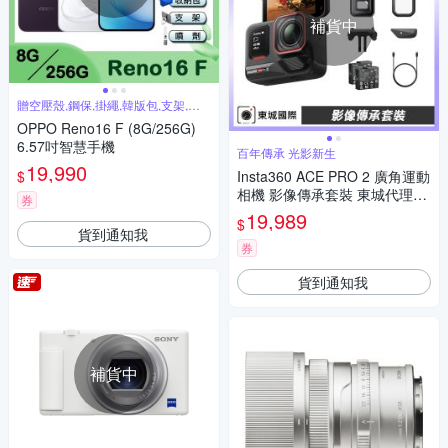
補貨中
贈空壓殼,鋼保,掛繩,韓版包,支架,噴
劑
OPPO Reno16 F (8G/256G)
6.57吋智慧手機
百年傳承 光影新生
19,990
$
Insta360 ACE PRO 2 廣角運動
相機 影像傳承套裝 東城代理公
券
司貨
19,989
$
貨到通知我
券
貨到通知我
補貨中