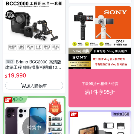
Brinno BCC2000 高清版
商店
建築工程 縮時攝影相機組1080
P FullHD (附128G+防水盒+工
19,990
$
程夾具)
下殺95折⬅︎ 相機大特賣
加入購物車
滿1件享95折
補貨中