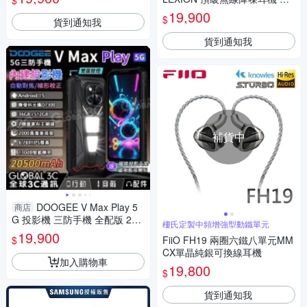
$
-1000XX (公司貨 保固 12+6個
19,900
$
貨到通知我
月)
貨到通知我
補貨中
DOOGEE V Max Play 5
商店
G 投影機 三防手機 全配版 205
樓氏定製中頻增強型動鐵單元
00mAh 雙露營燈 36+512GB
19,900
$
FiiO FH19 兩圈六鐵八單元MM
CX單晶純銀可換線耳機
加入購物車
19,800
$
貨到通知我