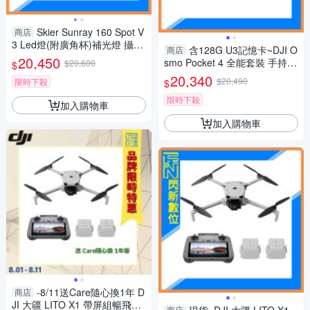
Skier Sunray 160 Spot V
商店
3 Led燈(附廣角杯)補光燈 攝影
含128G U3記憶卡~DJI O
商店
燈(公司貨)
20,450
smo Pocket 4 全能套裝 手持口
$20,600
$
袋攝影機/相機(POCKET4，公
20,340
$20,490
限時下殺
$
司貨)三軸雲台
限時下殺
加入購物車
加入購物車
-8/11送Care隨心換1年 D
商店
JI 大疆 LITO X1 帶屏組暢飛套
商店