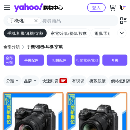
Yahoo購物中心
登入
手機/相機/
耳機/穿戴
手機/相機/耳機/穿戴
家電/冷氣/視聽/按摩
電腦/零組件/週邊/
全部分類
手機/相機/耳機/穿戴
全部
手機配件
相機配件
行動電源/電池
耳機
分類
分類
品牌
快速到貨
有現貨
挑戰低價
價格低到