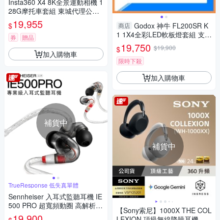
Insta360 X4 8K全景運動相機 1
28G摩托車套組 東城代理公司
貨
19,955
$
Godox 神牛 FL200SR K
商店
1 1X4全彩LED軟板燈套組 支架
券
贈品
升級版(公司貨)
19,750
$19,900
$
加入購物車
限時下殺
加入購物車
補貨中
補貨中
TrueResponse 低失真單體
Sennheiser 入耳式監聽耳機 IE
500 PRO 超寬頻動圈 高解析音
【Sony索尼】1000X THE COL
效【可升級插頭】
19,900
LEXION 頂級無線降噪耳機 WH