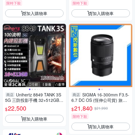
限時下殺
限時下殺
加入購物車
加入購物車
Unihertz 8849 TANK 3S
SIGMA 16-300mm F3.5-
商店
商店
5G 三防投影手機 32+512GB
6.7 DC OS (恆伸公司貨) 旅遊
內建投影機 15600mAh
鏡 APS-C
22,500
21,840
$21,990
$
$
限時下殺
加入購物車
加入購物車