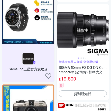
補貨中
標準大光圈人像鏡 全金屬結構
SIGMA 50mm F2 DG DN Cont
Samsung三星官方旗艦店
emporary (公司貨) 標準大光圈
定焦鏡 人像鏡 i 系列 全片幅微
19,800
$
單眼鏡頭
券
貨到通知我