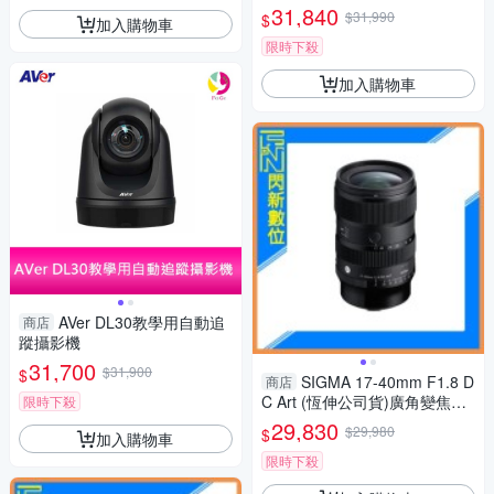
源 電池
31,840
$31,990
$
加入購物車
限時下殺
加入購物車
AVer DL30教學用自動追
商店
蹤攝影機
31,700
$31,900
$
SIGMA 17-40mm F1.8 D
商店
C Art (恆伸公司貨)廣角變焦鏡
限時下殺
頭 大光圈 APS-C
29,830
$29,980
$
加入購物車
限時下殺