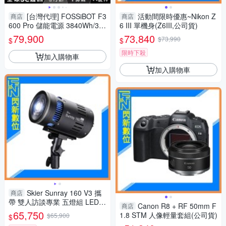
[台灣代理] FOSSiBOT F3
活動間限時優惠~Nikon Z
商店
商店
600 Pro 儲能電源 3840Wh/36
6 III 單機身(Z6III,公司貨)
00W輸出 LiFePO4 停電 露營
79,900
73,840
$73,990
$
$
限時下殺
加入購物車
加入購物車
Skier Sunray 160 V3 攜
商店
帶 雙人訪談專業 五燈組 LED燈
Canon R8 + RF 50mm F
商店
補光燈(公司貨)
65,750
1.8 STM 人像輕量套組(公司貨)
$65,900
$