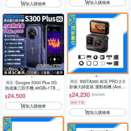
加入購物車
加入購物車
INSTA360 ACE PRO 2 II
商店
Doogee S300 Plus 5G
商店
影像大師套裝 運動相機 (AceP
熱成像三防手機 48GB+1TB 2
RO2,公司貨)
億像素相機 夜視 內建對講機 紅
24,230
24,500
$24,380
$
$
外線遙控
限時下殺
加入購物車
加入購物車