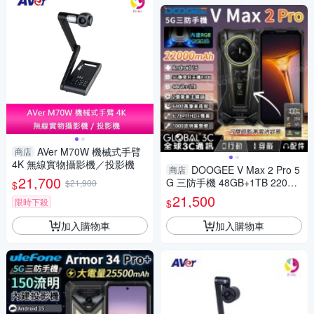
AVer M70W 機械式手臂
商店
4K 無線實物攝影機／投影機
DOOGEE V Max 2 Pro 5
商店
21,700
G 三防手機 48GB+1TB 22000
$21,900
$
mAh 天璣8300 POC對講機
21,500
限時下殺
$
加入購物車
加入購物車