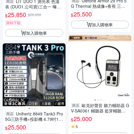
Ulefone Armor 29 Pro 5
商店
LIT DUO 1 測光表 色溫
商店
G Thermal 熱成像+夜視 三防
表 (DUO1,公司貨)三合一 曝光
手機 前後雙螢幕 AI手機
色彩 頻閃
25,500
25,850
$
$26,000
$
限時下殺
加入購物車
加入購物車
歐克好聲音 聽力輔助器 G
商店
V-SA0361 輔聽器 藍芽輔聽器
Unihertz 8849 Tank3 Pro
商店
輔助聽力 銀髮族首選
25,000
5G三防手機+投影機 6.79吋12
$
0Hz 23800mAh 廣角+夜視
25,500
5
$