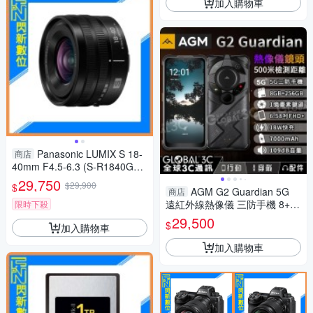
加入購物車
Panasonic LUMIX S 18-
商店
40mm F4.5-6.3 (S-R1840GC,
公司貨)
29,750
$29,900
$
AGM G2 Guardian 5G
商店
遠紅外線熱像儀 三防手機 8+25
限時下殺
6GB 1億畫素相機 安卓12 WiFi
29,500
$
加入購物車
6/6E
加入購物車