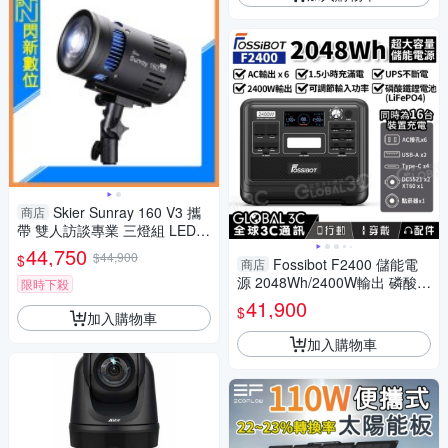
Skier Sunray 160 V3 攜
商店
帶 雙人訪談專業 三燈組 LED燈
補光燈(公司貨)
44,750
$44,900
$
Fossibot F2400 儲能電
商店
源 2048Wh/2400W輸出 磷酸鐵
限時下殺
鋰電池 16口充電 戶外 露營 擺
41,900
$
加入購物車
攤 車泊
加入購物車