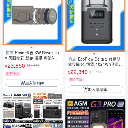
Kase 卡色 KW Revolutio
商店
n 天眼炫彩 新創 磁吸 專業ND
EcoFlow Delta 2 移動儲
商店
組(CPL/ND8,64,1000)112mm
23,850
電設備 (公司貨)1024Wh容量/1
$24,000
$
800W輸出
22,840
$22,990
$
限時下殺
限時下殺
加入購物車
加入購物車