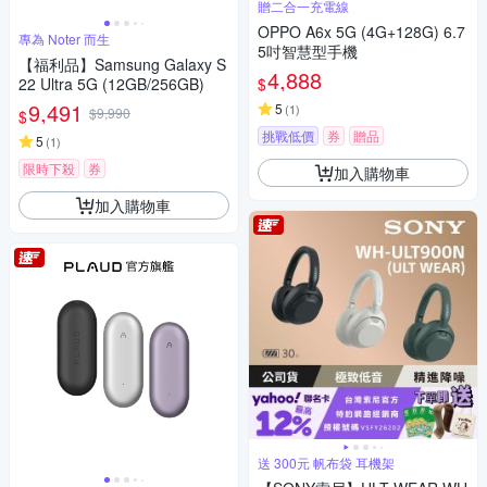
贈二合一充電線
OPPO A6x 5G (4G+128G) 6.7
專為 Noter 而生
5吋智慧型手機
【福利品】Samsung Galaxy S
4,888
$
22 Ultra 5G (12GB/256GB)
9,491
5
(
1
)
$9,990
$
挑戰低價
券
贈品
5
(
1
)
限時下殺
券
加入購物車
加入購物車
送 300元 帆布袋 耳機架