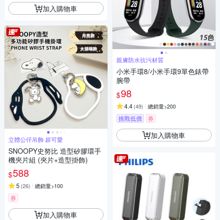
加入購物車
親膚防水抗污材質
小米手環8/小米手環9單色錶帶
腕帶
98
$
4.4
(
49
)
總銷量>200
挑戰低價
券
加入購物車
立體公仔吊飾 超可愛
SNOOPY史努比 造型矽膠環手
機夾片組 (夾片+造型掛飾)
588
$
5
(
26
)
總銷量>100
券
加入購物車