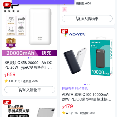
5
(
53
)
總銷量>600
券
加入購物車
SP廣穎 QS58 20000mAh QC
PD 20W TypeC雙向快充行動
電源_具Wh標示
659
$
4.8
(
118
)
總銷量>600
輕薄有型 時尚雙色
加入購物車
ADATA 威剛 C100 10000mAh
20W PD/QC薄型輕量極速快充
行動電源_機身Wh標示
479
$
4.8
(
103
)
總銷量>600