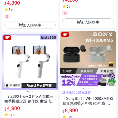
$
4,390
$
5
(
1
)
5
(
1
)
券
券
加入購物車
加入購物車
註冊送300/贈保護套
Insta360 Flow 2 Pro AI智能三
【Sony索尼】WF-1000XM6 旗
軸手機穩定器 創作版 東城代理
艦真無線藍牙耳機 (公司貨 保
公司貨
4,900
固12+6個月)
$
8,990
$
5
(
7
)
5
(
3
)