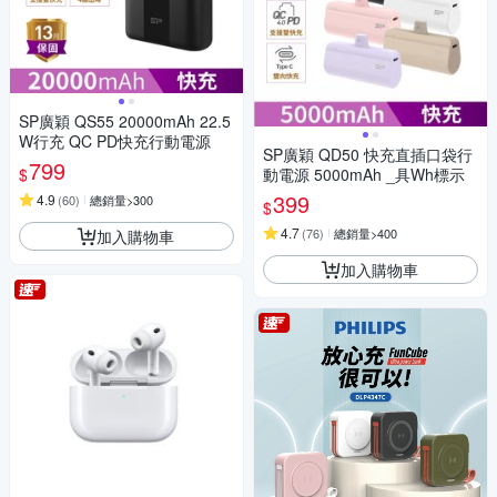
SP廣穎 QS55 20000mAh 22.5
W行充 QC PD快充行動電源
SP廣穎 QD50 快充直插口袋行
799
$
動電源 5000mAh _具Wh標示
399
4.9
(
60
)
總銷量>300
$
4.7
(
76
)
總銷量>400
加入購物車
加入購物車