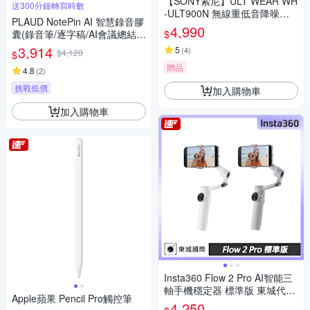
【SONY索尼】ULT WEAR WH
送300分鐘轉寫時數
-ULT900N 無線重低音降噪耳
PLAUD NotePin AI 智慧錄音膠
機 (公司貨 保固12個月)
4,990
$
囊(錄音筆/逐字稿/AI會議總結/
可穿戴)
3,914
5
(
4
)
$4,120
$
贈品
4.8
(
2
)
挑戰低價
加入購物車
加入購物車
Insta360 Flow 2 Pro AI智能三
軸手機穩定器 標準版 東城代理
Apple蘋果 Pencil Pro觸控筆
公司貨
4,250