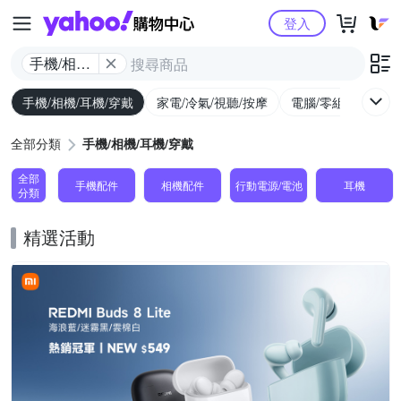
Yahoo購物中心
登入
手機/相機/
耳機/穿戴
手機/相機/耳機/穿戴
家電/冷氣/視聽/按摩
電腦/零組件/週邊/
全部分類
手機/相機/耳機/穿戴
全部
手機配件
相機配件
行動電源/電池
耳機
分類
精選活動