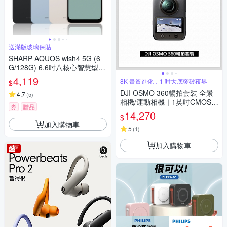
送滿版玻璃保貼
SHARP AQUOS wish4 5G (6
G/128G) 6.6吋八核心智慧型手
機
4,119
8K 畫質進化，1 吋大底突破夜界
$
DJI OSMO 360暢拍套裝 全景
4.7
(
5
)
相機/運動相機｜1英吋CMOS｜
券
贈品
三電充電盒、隱形自拍桿
14,270
$
加入購物車
5
(
1
)
加入購物車