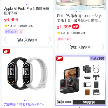
Apple AirPods Pro 3 降噪無線
藍牙耳機
PHILIPS 飛利浦 10000mAh多
6,699
$
功能十合一螢幕顯示行動電源
DLP4347C
1,395
4.8
(
21
)
總銷量>300
9折
$
挑戰低價
券
4.8
(
42
)
總銷量>300
限時下殺
加入購物車
加入購物車
支援悠遊卡 聯名卡最高回饋6%