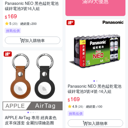
滿99大優惠
Panasonic NEO 黑色錳乾電池
碳鋅電池3號16入組
169
$
5
(
20
)
總銷量>200
挑戰低價
加入購物車
Panasonic NEO 黑色錳乾電池
碳鋅電池3號/4號-16入組
169
$
4.9
(
26
)
總銷量>100
挑戰低價
APPLE AirTag 專用 經典素色
皮革保護套 金屬扣環鑰匙圈
加入購物車