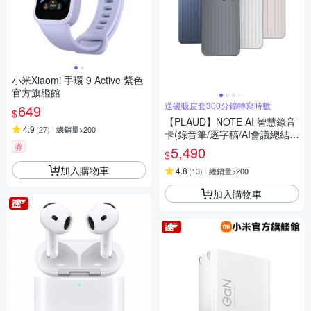
小米Xiaomi 手環 9 Active 紫色
官方旗艦館
送磁吸皮套300分鐘轉寫時數
649
$
【PLAUD】NOTE AI 智慧錄音
4.9
(
27
)
總銷量>200
卡(錄音筆/逐字稿/AI會議總結/
電話錄音)
券
5,490
$
加入購物車
4.8
(
13
)
總銷量>200
加入購物車