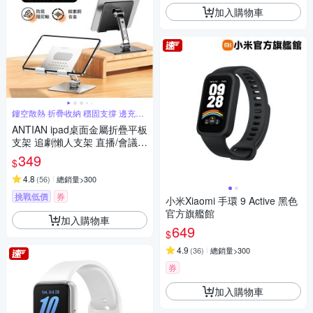
加入購物車
鏤空散熱 折疊收納 穩固支撐 邊充電
玩
ANTIAN ipad桌面金屬折疊平板
支架 追劇懶人支架 直播/會議
平板架 手機支架 交換禮物
349
$
4.8
(
56
)
總銷量>300
挑戰低價
券
小米Xiaomi 手環 9 Active 黑色
官方旗艦館
加入購物車
649
$
4.9
(
36
)
總銷量>300
券
加入購物車