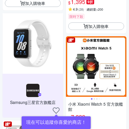
1,395
9折
$
加入購物車
4.9
(
28
)
總銷量>200
限時下殺
加入購物車
Samsung三星官方旗艦店
小米 Xiaomi Watch 5 官方旗艦
館
7,999
$
現在可以追蹤你喜愛的商店！
5
(
6
)