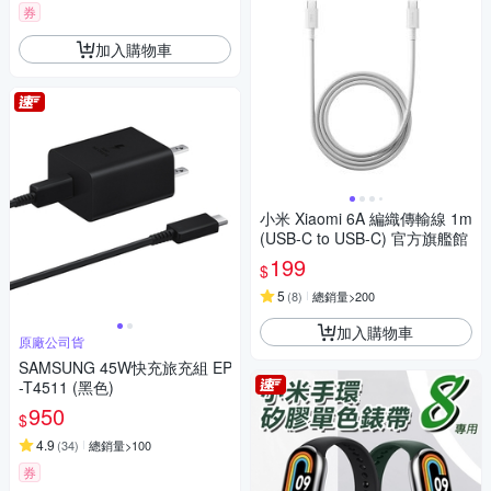
券
加入購物車
小米 Xiaomi 6A 編織傳輸線 1m
(USB-C to USB-C) 官方旗艦館
199
$
5
(
8
)
總銷量>200
加入購物車
原廠公司貨
SAMSUNG 45W快充旅充組 EP
-T4511 (黑色)
950
$
4.9
(
34
)
總銷量>100
券