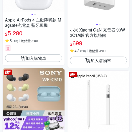
Apple AirPods 4 主動降噪款 M
agsafe充電盒 藍牙耳機
小米 Xiaomi GaN 充電器 90W
5,280
$
2C1A版 官方旗艦館
5
(
15
)
總銷量>200
699
$
券
4.8
(
20
)
總銷量>200
加入購物車
加入購物車