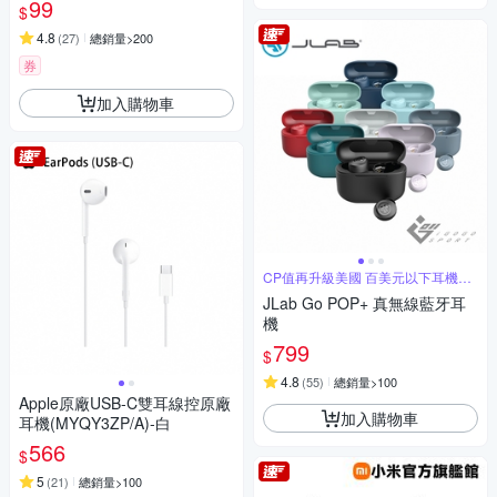
99
$
4.8
(
27
)
總銷量>200
券
加入購物車
CP值再升級美國 百美元以下耳機銷
售冠軍
JLab Go POP+ 真無線藍牙耳
機
799
$
4.8
(
55
)
總銷量>100
Apple原廠USB-C雙耳線控原廠
加入購物車
耳機(MYQY3ZP/A)-白
566
$
5
(
21
)
總銷量>100