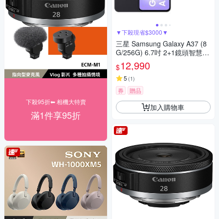
▼下殺現省$3000▼
三星 Samsung Galaxy A37 (8
G/256G) 6.7吋 2+1鏡頭智慧手
機
12,990
$
5
(
1
)
券
贈品
下殺95折⬅︎ 相機大特賣
加入購物車
滿1件享95折