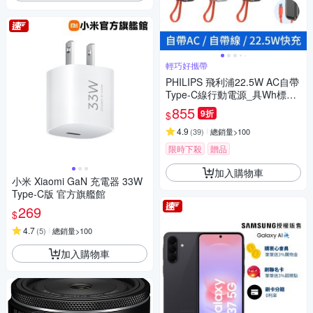
輕巧好攜帶
PHILIPS 飛利浦22.5W AC自帶
Type-C線行動電源_具Wh標示
DLP5201C
855
9折
$
4.9
(
39
)
總銷量>100
限時下殺
贈品
加入購物車
小米 Xiaomi GaN 充電器 33W
Type-C版 官方旗艦館
269
$
4.7
(
5
)
總銷量>100
加入購物車