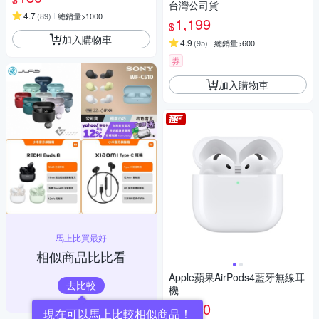
台灣公司貨
4.7
(
89
)
總銷量>1000
1,199
$
加入購物車
4.9
(
95
)
總銷量>600
券
加入購物車
馬上比買最好
相似商品比比看
Apple蘋果AirPods4藍牙無線耳
去比較
機
3,990
$