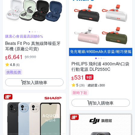
購衷心會員最高回饋6%
Beats Fit Pro 真無線降噪藍牙
耳機 (原廠公司貨)
6,641
$6,990
$
PHILIPS 飛利浦 4900mAh口袋
4.8
(
6
)
行動電源 DLP2550C
挑戰低價
531
9折
$
加入購物車
5
(
26
)
總銷量>300
限時下殺
加入購物車