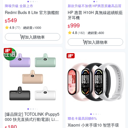
降噪升級 全新上市
新款升級不加價 HP惠普原廠高品質
Redmi Buds 8 Lite 官方旗艦館
HP 惠普 H10H 真無線超續航藍
牙耳機
549
$
999
$
4.9
(
77
)
總銷量>1000
4.8
(
182
)
總銷量>600
加入購物車
加入購物車
[爆品限定] TOTOLINK iPuppy5
聯名卡最高回饋6%
000 快充直插式行動電源( Light
ning/Type-C )
Xiaomi 小米手環10 智慧手環
180
$