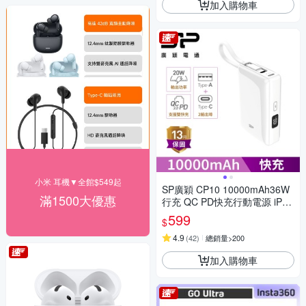
加入購物車
小米 耳機▼全館$549起
SP廣穎 CP10 10000mAh36W
滿1500大優惠
行充 QC PD快充行動電源 iPho
ne Android 黑/白/金/紫
599
$
4.9
(
42
)
總銷量>200
加入購物車