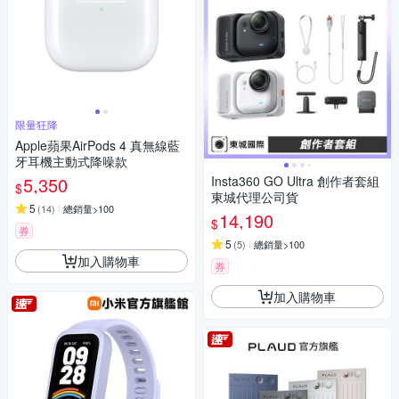
限量狂降
Apple蘋果AirPods 4 真無線藍
牙耳機主動式降噪款
5,350
Insta360 GO Ultra 創作者套組
$
東城代理公司貨
5
(
14
)
總銷量>100
14,190
$
券
5
(
5
)
總銷量>100
加入購物車
券
加入購物車