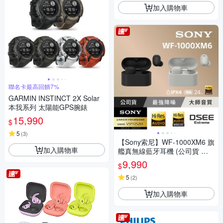
加入購物車
聯名卡最高回饋7%
GARMIN INSTINCT 2X Solar
本我系列 太陽能GPS腕錶
15,990
$
5
(
3
)
【Sony索尼】WF-1000XM6 旗
加入購物車
艦真無線藍牙耳機 (公司貨 保
固12+6個月)
9,990
$
5
(
2
)
加入購物車