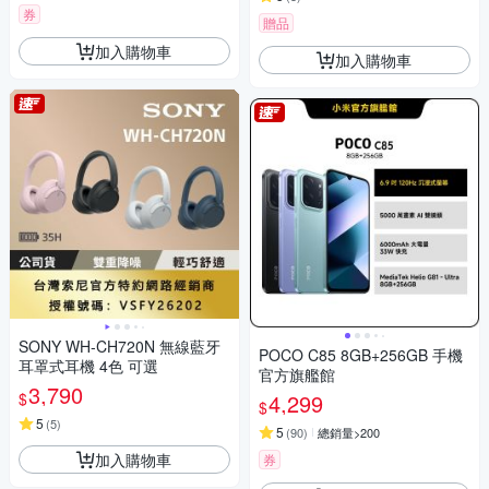
券
贈品
加入購物車
加入購物車
SONY WH-CH720N 無線藍牙
POCO C85 8GB+256GB 手機
耳罩式耳機 4色 可選
官方旗艦館
3,790
$
4,299
$
5
(
5
)
5
(
90
)
總銷量>200
加入購物車
券