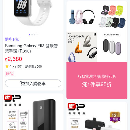
限時下殺
Samsung Galaxy Fit3 健康智
慧手環 (R390)
2,680
$
4.7
(
157
)
總銷量>500
贈品
行動電源x耳機 限時95折
滿1件享95折
加入購物車