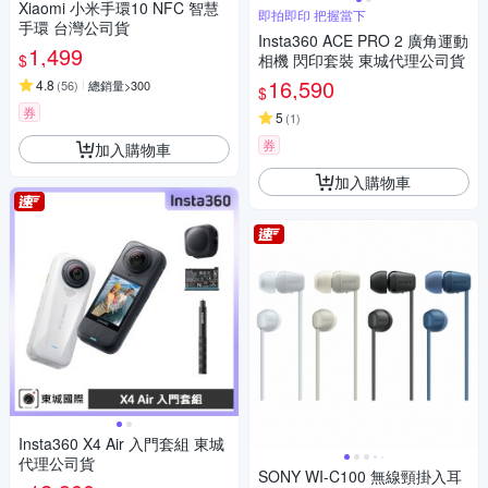
Xiaomi 小米手環10 NFC 智慧
即拍即印 把握當下
手環 台灣公司貨
Insta360 ACE PRO 2 廣角運動
1,499
$
相機 閃印套裝 東城代理公司貨
16,590
4.8
(
56
)
總銷量>300
$
券
5
(
1
)
券
加入購物車
加入購物車
Insta360 X4 Air 入門套組 東城
代理公司貨
SONY WI-C100 無線頸掛入耳