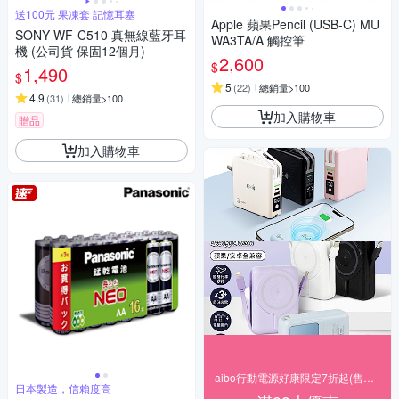
送100元 果凍套 記憶耳塞
Apple 蘋果Pencil (USB-C) MU
SONY WF-C510 真無線藍牙耳
WA3TA/A 觸控筆
機 (公司貨 保固12個月)
2,600
$
1,490
$
5
(
22
)
總銷量>100
4.9
(
31
)
總銷量>100
加入購物車
贈品
加入購物車
aibo行動電源好康限定7折起(售價已折)
日本製造，信賴度高