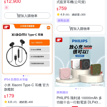
12,900
$
式藍芽耳機(公司貨)
759
券
$
4.9
(
86
)
總銷量>300
加入購物車
挑戰低價
加入購物車
IP54 防塵防水等級
小米 Xiaomi Type-C 耳機 官方
旗艦館
贈萬國頭
179
$
PHILIPS 飛利浦 10000mAh 多
4.8
功能十合一行動電源 DLP4347
(
45
)
總銷量>400
C[特殺]