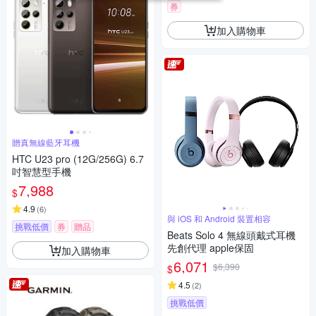
券
加入購物車
贈真無線藍牙耳機
HTC U23 pro (12G/256G) 6.7
吋智慧型手機
7,988
$
4.9
(
6
)
與 iOS 和 Android 裝置相容
挑戰低價
券
贈品
Beats Solo 4 無線頭戴式耳機
先創代理 apple保固
加入購物車
6,071
$6,390
$
4.5
(
2
)
挑戰低價