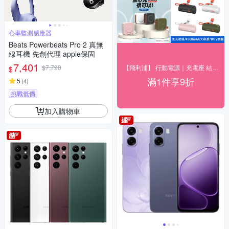
心率監測感應器
Beats Powerbeats Pro 2 真無
線耳機 先創代理 apple保固
7,401
$7,790
【飛利浦】 行動電源｜充電座 結帳9折優惠
$
滿1件享9折
5
(
4
)
挑戰低價
加入購物車