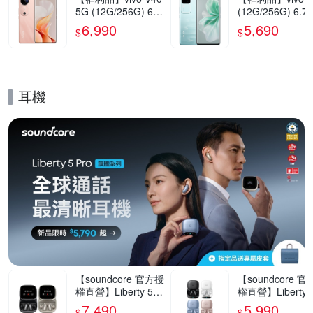
5G (12G/256G) 6.7
(12G/256G) 6.7
8吋智慧型手機(9成
5G智慧型手機(9
6,990
5,690
$
$
新)
新)
耳機
的優惠推薦活動
【soundcore 官方授
【soundcore 
權直營】Liberty 5 P
權直營】Liberty 5
ro Max AI降噪真無
ro AI降噪真無線
7,490
5,990
$
$