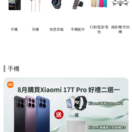
行動電源/電
攝影機/空拍
手機
耳機
智慧穿戴
手機配件
池
機
手機
的優惠推薦活動