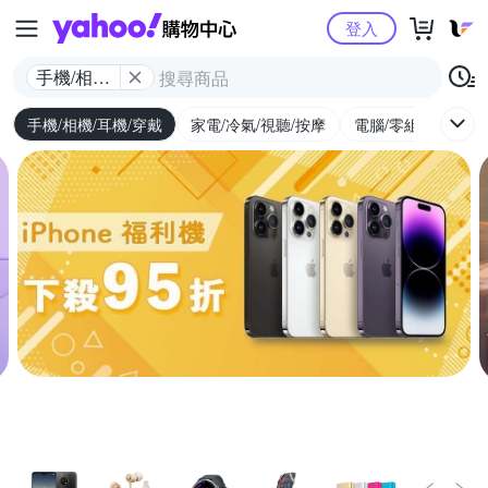
Yahoo購物中心
登入
手機/相機/
耳機/穿戴
手機/相機/耳機/穿戴
家電/冷氣/視聽/按摩
電腦/零組件/週邊/