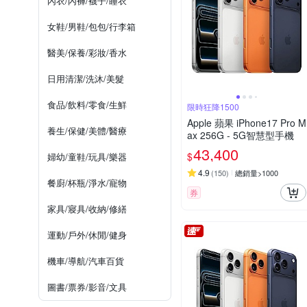
內衣/內褲/襪子/睡衣
女鞋/男鞋/包包/行李箱
醫美/保養/彩妝/香水
日用清潔/洗沐/美髮
食品/飲料/零食/生鮮
限時狂降1500
Apple 蘋果 iPhone17 Pro M
養生/保健/美體/醫療
ax 256G - 5G智慧型手機
43,400
$
婦幼/童鞋/玩具/樂器
4.9
(
150
)
總銷量>1000
餐廚/杯瓶/淨水/寵物
券
家具/寢具/收納/修繕
運動/戶外/休閒/健身
機車/導航/汽車百貨
圖書/票券/影音/文具