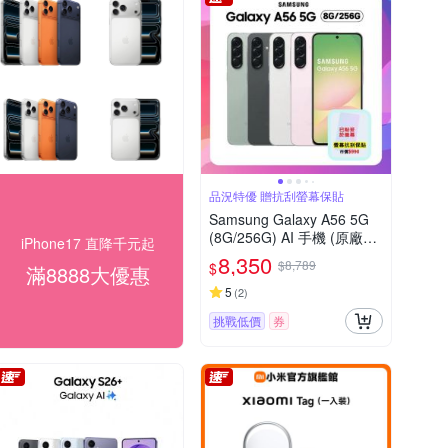
品況特優 贈抗刮螢幕保貼
Samsung Galaxy A56 5G
(8G/256G) AI 手機 (原廠保
iPhone17 直降千元起
S+福利品)+螢幕保貼
8,350
$8,789
$
滿8888大優惠
5
(
2
)
挑戰低價
券