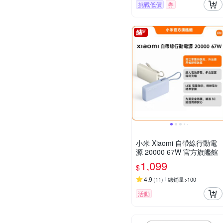
挑戰低價
券
小米 Xiaomi 自帶線行動電
源 20000 67W 官方旗艦館
1,099
$
4.9
(
11
)
總銷量>100
活動