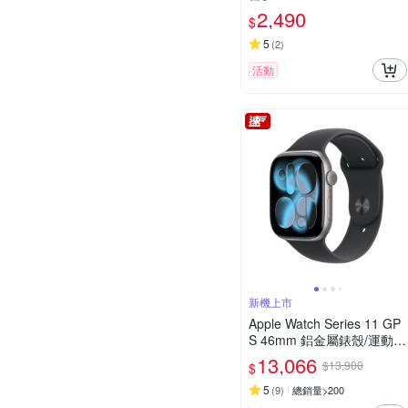
開放式藍牙耳機
2,490
$
5
(
2
)
活動
新機上市
Apple Watch Series 11 GP
S 46mm 鋁金屬錶殼/運動錶
環
13,066
$13,900
$
5
(
9
)
總銷量>200