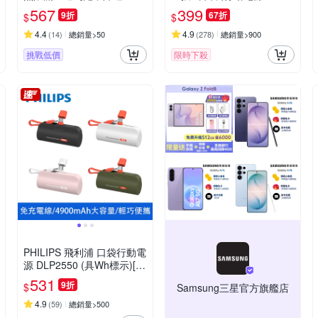
卡
LP2550 17.88Wh_具Wh標
567
399
9折
67折
$
$
示
4.4
4.9
(
14
)
總銷量>50
(
278
)
總銷量>900
挑戰低價
限時下殺
PHILIPS 飛利浦 口袋行動電
源 DLP2550 (具Wh標示)[特
殺]
531
9折
$
Samsung三星官方旗艦店
4.9
(
59
)
總銷量>500