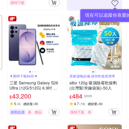
限時下殺
現在可以追蹤你喜愛
▼限時下殺84折▼
居家儲物必備,保持乾燥真簡單
三星 Samsung Galaxy S26
aibo 120g 吸濕除霉乾燥劑
Ultra (12G/512G) 6.9吋 五
(台灣製/夾鍊袋裝)-50入
鏡頭智慧手機
43,200
484
$509
$
$
5
4.7
(
4
)
總銷量>50
(
19
)
總銷量>50
挑戰低價
券
贈品
限時下殺
券