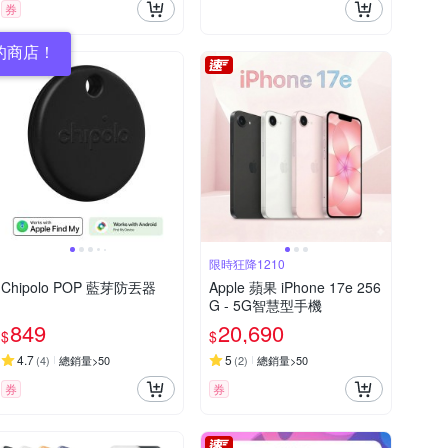
券
的商店！
限時狂降1210
Chipolo POP 藍芽防丟器
Apple 蘋果 iPhone 17e 256
G - 5G智慧型手機
849
20,690
$
$
4.7
5
(
4
)
總銷量>50
(
2
)
總銷量>50
券
券