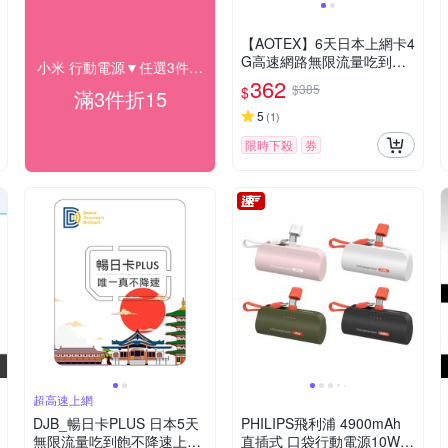
【AOTEX】6天日本上網卡4
G高速網路無限流量吃到飽
小米 行動電源▼任選3件折$15
日本SIM卡日本手機上網
362
$385
$
滿3件折15
5
(
1
)
限時下殺
券
超高速上網
DJB_暢日卡PLUS 日本5天
PHILIPS飛利浦 4900mAh
無限流量吃到飽不降速上網
直插式 口袋行動電源10W D