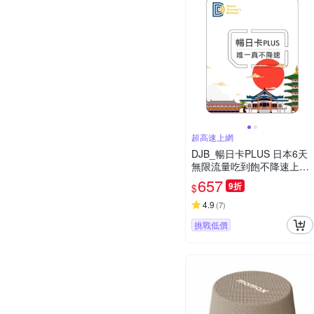
超高速上網
DJB_暢日卡PLUS 日本6天
無限流量吃到飽不降速上網
卡
657
9折
$
4.9
(
7
)
挑戰低價