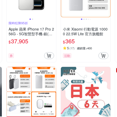
限時狂降95折
Apple 蘋果 iPhone 17 Pro 2
小米 Xiaomi 行動電源 1000
56G - 5G智慧型手機-銀(父
0 22.5W Lite 官方旗艦館
親節限定)
37,905
365
$
$
5
(
17
)
總銷量>400
券
活動