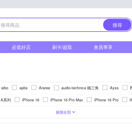
搜尋
必逛好店
刷卡/超取
會員專享
audio-technica 鐵三角
aibo
apbs
Araree
Ayss
EverChrom 彩宣
FUJI
DJI
DUX DUCIS
E-books
g A系列
iPhone 16
iPhone 16 Pro Max
iPhone 16 Pro
i
HH 草本新淨界
et
hoda
IMAK
IN7
JBL
JJ
e 15
iPhone14 Pro Max (6.7)
iPhone 13 Pro Max
iPhone 15
鏡頭貼
貼鑽
雲台
Apple蘋果
玻璃
塑膠(PVC)
皮套
錶帶
鋼化
背面保護貼
電子式
抗指紋
鋁合金
手機支架
鏡(亮)面
SIM轉接卡
合成皮
Xiaomi 小米
大型腳架(110公分以上)
抗潑水
矽膠
手機吊飾
小米
真皮
靜電式
AS
SI
OPPO
vivo
展開全部
Nikon 尼康
National Geographic 國家地理
NILLKIN
o-one
小米系列
iPhone 7 plus/8 plus (5.5吋)
iPhone 17系列
iP
上)
立架
HUAWEI華為
肩頸背帶
快拆板
NOKIA諾基亞
雙筒望遠鏡
LG樂金
轉接環
SONY索尼
其他週
arp
QIND 勤大
Rearth
RedMoon
Ringke
RODE
 12
iPhone 13 mini
iPhone XR
iPhone 12 Pro
iPhone 