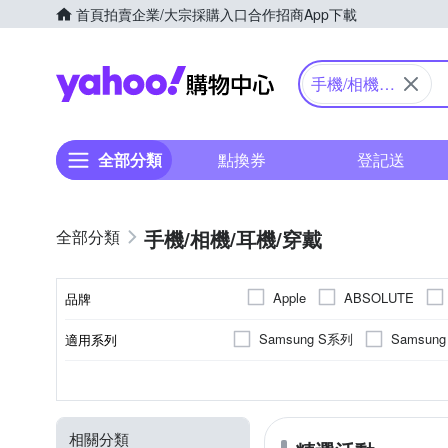
首頁
拍賣
企業/大宗採購入口
合作招商
App下載
Yahoo購物中心
手機/相機/
耳機/穿戴
全部分類
點換券
登記送
手機/相機/耳機/穿戴
Apple
ABSOLUTE
品牌
Candies
CASE-MATE
Samsung S系列
Samsun
適用系列
品牌名稱
GoPro
GOR
Haml
iPhone 14 Plus (6.7)
iPhon
抗衝擊
手機殼
橡膠(TPU)
麥克風
SAMSUNG三星
抗刮
正面保護貼
保護貼/保護套
塑膠(PC)
疏油
Apple
功能
顏色
適用廠牌
商品類型
材質
類型
Marumi
Metal-Slim
vivo系列
iPhone 13 Pro
防窺
HTC宏達電
其他雜貨
其他材質
閃光燈
磁吸式
大型攝影棚(80cm以
桌上型
moto
Sh
POK 波克
POLYWELL
相關分類
iPhone 12 Pro Max
iPhone