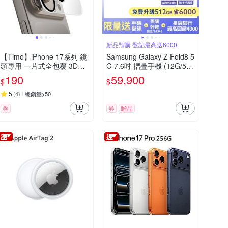
新品預購 登記最高送6000
【Timo】iPhone 17系列 鏡
Samsung Galaxy Z Fold8 5
頭專用 一片式全包覆 3D立
G 7.6吋 摺疊手機 (12G/512
體透明高硬度抗刮保護貼
G)
190
59,900
$
$
5
(
4
)
總銷量>50
券
券
贈品