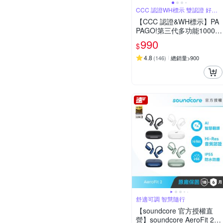
CCC 認證WH標示 雙認證 好安
心
【CCC 認證&WH標示】PA
PAGO!第三代多功能10000
mAh可分離式充電線行動電
990
$
源BS-WL720-快
4.8
(
146
)
總銷量>900
舒適可調 智慧隨行
【soundcore 官方授權直
營】soundcore AeroFit 2