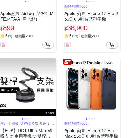
限時狂降1000
Apple蘋果 AirTag_第2代_M
Apple 蘋果 iPhone 17 Pro 2
FE94TA/A (單入組)
56G 6.3吋智慧型手機
899
38,900
$
$
5
5
(
9
)
總銷量>100
(
29
)
總銷量>900
券
券
車用手機架 雙桿磁吸盤 多角度支
限時狂降1000
架
【POK】DOT Ultra Max 磁
Apple 蘋果 iPhone 17 Pro
吸支架 車用手機架 雙桿磁
Max 256G 6.9吋智慧型手機