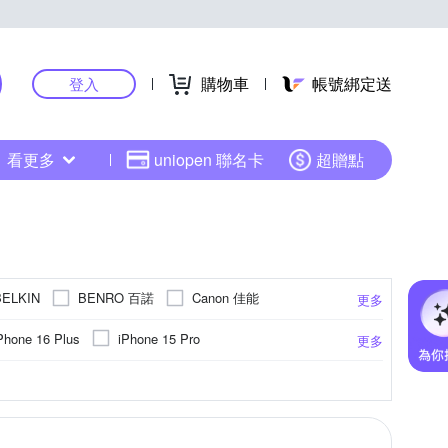
購物車
帳號綁定送
登入
看更多
uniopen 聯名卡
超贈點
BENRO 百諾
Canon 佳能
BELKIN
更多
FILM 富士
Godox 神牛
GCOMM
Phone 16 Plus
iPhone 15 Pro
更多
Leofoto 徠圖
C
JTLEGEND
KnowStar
 Pro Max
iPhone 13
iPhone14 (6.1)
US華碩
M卡托
碳纖維
霧面
遮光罩
手機座
SONY 索尼
聚酯纖維
奈米
鏡頭蓋
抗藍光
邊條貼
強化玻璃
Xiaomi小米
燈架(組)
防眩
防塵塞
PC塑膠
手錶
更多
更多
更多
更多
更多
Panasonic 國際牌
PHILIPS 飛利浦
紅米系列
hone 11
iPhone 12 mini
邊
其他品牌
SAMSUNG 三星
SONY 索尼
Sigma
OPPO R系列
iPhone 7/8 (4.7吋)
11 Pro