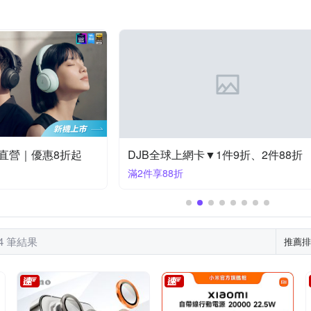
 楓笛
thinkTANK 
SKB Cases
SUNPOWER
Tamron
ne 11 Pro Max
iPhone14 Pro (6.1)
iPhone XS Max
iPhone 
htc U系列
OPPO A系列
OPPO全系列
 2
iPhone 16e
Reno5
Reno5 Pro
Reno6
授權直營｜優惠8折起
DJB全球上網卡▼1件9折、2件88折
滿2件享88折
44 筆結果
推薦排