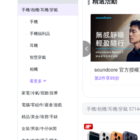
精選活動
Saramonic
SAMYANG
Samsung NOTE 系列
iPho
手機/相機/耳機/穿戴
反骨創意
其他品牌
htc Desire 系列
iPhone SE
手機
Reno4 Pro
Reno4 Z
手機福利品
耳機
智慧穿戴
TEX旅遊上網卡▼下殺1件94折
相機
soundcore 官方
件享9折
第2件享95折
看更多
家電/冷氣/視聽/按摩
電腦/零組件/週邊/遊戲
手機/相機/耳機/穿戴 571
精品/黃金/珠寶/手錶
女裝/男裝/牛仔休閒