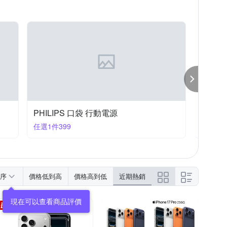
創意坦克
Xiaomi 小米
YADI
YOURS
SONY X系列
X/XS
iPhone 15 Plus
moto全系列
OPPO Ａ系列
PHILIPS 口袋 行動電源
POK
任選1件399
滿1件享
序
價格低到高
價格高到低
近期熱銷