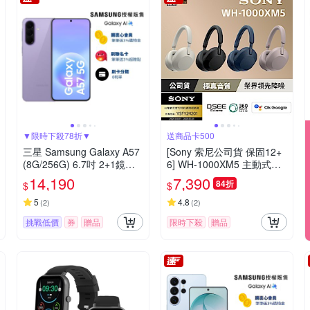
▼限時下殺78折▼
送商品卡500
三星 Samsung Galaxy A57
[Sony 索尼公司貨 保固12+
(8G/256G) 6.7吋 2+1鏡頭
6] WH-1000XM5 主動式降
智慧手機
噪旗艦藍牙耳機(頂級降噪 /
14,190
7,390
84折
$
$
極真音質/配戴舒適)
5
4.8
(
2
)
(
2
)
挑戰低價
券
贈品
限時下殺
贈品