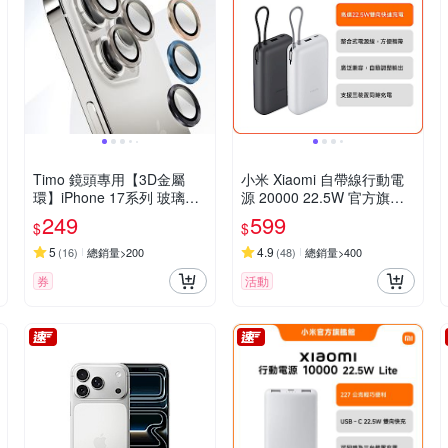
Timo 鏡頭專用【3D金屬
小米 Xiaomi 自帶線行動電
環】iPhone 17系列 玻璃鏡
源 20000 22.5W 官方旗艦
頭保護貼膜
館
249
599
$
$
5
4.9
(
16
)
總銷量>200
(
48
)
總銷量>400
券
活動