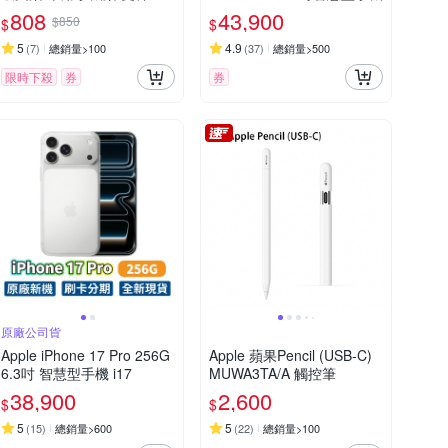
吸盤 多角度支架
808
43,900
$850
$
$
5
4.9
(
7
)
總銷量>100
(
37
)
總銷量>500
限時下殺
券
券
原廠公司貨
Apple iPhone 17 Pro 256G
Apple 蘋果Pencil (USB-C)
6.3吋 智慧型手機 i17
MUWA3TA/A 觸控筆
38,900
2,600
$
$
5
5
(
15
)
總銷量>600
(
22
)
總銷量>100