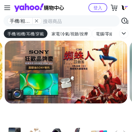
Yahoo購物中心
登入
手機/相機/
耳機/穿戴
手機/相機/耳機/穿戴
家電/冷氣/視聽/按摩
電腦/零組件/週邊/