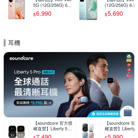
5G (12G/256G) 6.7
(12G/256G) 6.7
8吋智慧型手機(9成
5G智慧型手機(9
6,990
5,690
$
$
新)
新)
耳機
的優惠推薦活動
【soundcore 官方授
【soundcore 
權直營】Liberty 5 P
權直營】Liberty 5
ro Max AI降噪真無
ro AI降噪真無線
7,490
5,990
$
$