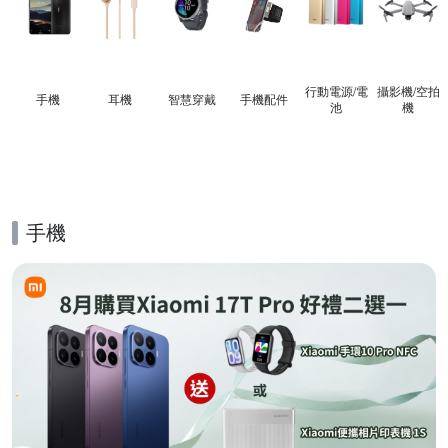
行動電源/電
攝影機/空拍
手機
耳機
智慧穿戴
手機配件
池
機
手機
的優惠推薦活動