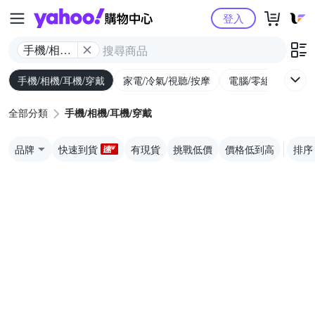
Yahoo購物中心
登入
手機/相機/
耳機/穿戴
手機/相機/耳機/穿戴
家電/冷氣/視聽/按摩
電腦/零組件/週邊/
全部分類
手機/相機/耳機/穿戴
品牌
快速到貨
有現貨
挑戰低價
價格低到高
排序