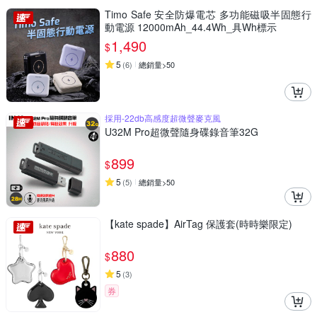
Timo Safe 安全防爆電芯 多功能磁吸半固態行
動電源 12000mAh_44.4Wh_具Wh標示
1,490
$
5
(
6
)
總銷量>50
採用-22db高感度超微聲麥克風
U32M Pro超微聲隨身碟錄音筆32G
899
$
5
(
5
)
總銷量>50
【kate spade】AirTag 保護套(時時樂限定)
880
$
5
(
3
)
券