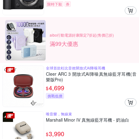
限時下殺
券
aibo行動電源好康限定7折起(售價已折)
滿99大優惠
全球首款杜比音效開放式AI降噪耳機
Cleer ARC 3 開放式AI降噪真無線藍牙耳機(音
樂版Pro)
4,699
$
挑戰低價
唯音樂，無線束
Marshall Minor IV 真無線藍牙耳機 - 奶油白
3,990
$