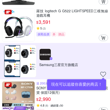
羅技 logitech G G522 LIGHTSPEED三模無線
遊戲耳機
3,591
$
5
(
2
)
挑戰低價
券
贈品
Samsung三星官方旗艦店
送 200元 果凍套 耳塞
現在可以追蹤你喜愛的商店！
SONY 索尼 WF-C710N 真無線藍牙耳機 (公司
貨 保固12個月)
2,990
$
4.8
(
8
)
總銷量>50