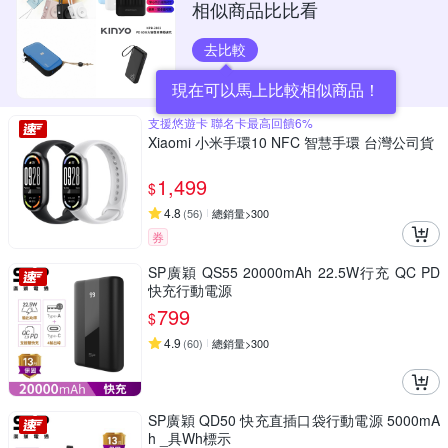
相似商品比比看
去比較
現在可以馬上比較相似商品！
支援悠遊卡 聯名卡最高回饋6%
Xiaomi 小米手環10 NFC 智慧手環 台灣公司貨
1,499
$
4.8
(
56
)
總銷量>300
券
SP廣穎 QS55 20000mAh 22.5W行充 QC PD
快充行動電源
799
$
4.9
(
60
)
總銷量>300
SP廣穎 QD50 快充直插口袋行動電源 5000mA
h _具Wh標示