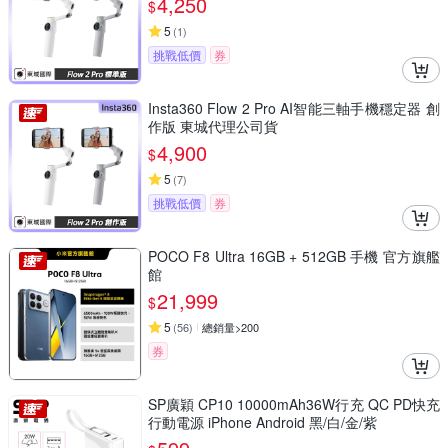
4,250
$
5
(
1
)
挑戰低價
券
Insta360 Flow 2 Pro AI智能三軸手機穩定器 創
作版 東城代理公司貨
4,900
$
5
(
7
)
挑戰低價
券
POCO F8 Ultra 16GB + 512GB 手機 官方旗艦
館
21,999
$
5
(
56
)
總銷量>200
券
SP廣穎 CP10 10000mAh36W行充 QC PD快充
行動電源 iPhone Android 黑/白/金/紫