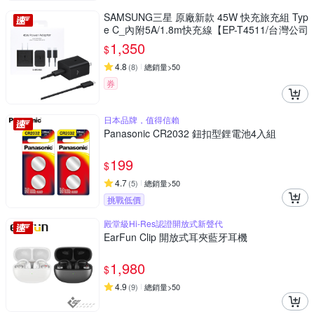
SAMSUNG三星 原廠新款 45W 快充旅充組 Typ
e C_內附5A/1.8m快充線【EP-T4511/台灣公司
貨】
1,350
$
4.8
(
8
)
總銷量>50
券
日本品牌，值得信賴
Panasonic CR2032 鈕扣型鋰電池4入組
199
$
4.7
(
5
)
總銷量>50
挑戰低價
殿堂級Hi-Res認證開放式新聲代
EarFun Clip 開放式耳夾藍牙耳機
1,980
$
4.9
(
9
)
總銷量>50