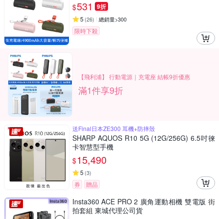
531
$
9折
5
(
26
)
總銷量>300
限時下殺
【飛利浦】 行動電源｜充電座 結帳9折優惠
滿1件享9折
送Final日本ZE300 耳機+防摔殼
SHARP AQUOS R10 5G (12G/256G) 6.5吋徠
卡智慧型手機
15,490
$
5
(
3
)
券
贈品
Insta360 ACE PRO 2 廣角運動相機 雙電版 街
拍套組 東城代理公司貨