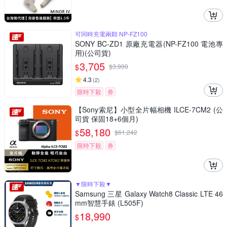
可同時充電兩顆 NP-FZ100
SONY BC-ZD1 原廠充電器(NP-FZ100 電池專
用)(公司貨)
3,705
$
$
3,900
4.3
(
2
)
限時下殺
券
【Sony索尼】小型全片幅相機 ILCE-7CM2 (公
司貨 保固18+6個月)
58,180
$
$
61,242
限時下殺
券
▼限時下殺▼
Samsung 三星 Galaxy Watch8 Classic LTE 46
mm智慧手錶 (L505F)
18,990
$