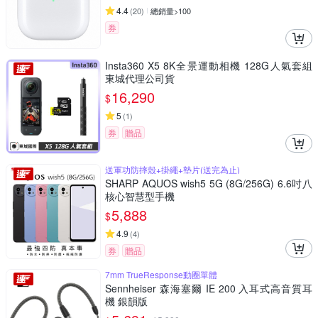
4.4
(
20
)
總銷量>100
券
Insta360 X5 8K全景運動相機 128G人氣套組
東城代理公司貨
16,290
$
5
(
1
)
券
贈品
送軍功防摔殼+掛繩+墊片(送完為止)
SHARP AQUOS wish5 5G (8G/256G) 6.6吋八
核心智慧型手機
5,888
$
4.9
(
4
)
券
贈品
7mm TrueResponse動圈單體
Sennheiser 森海塞爾 IE 200 入耳式高音質耳
機 銀韻版