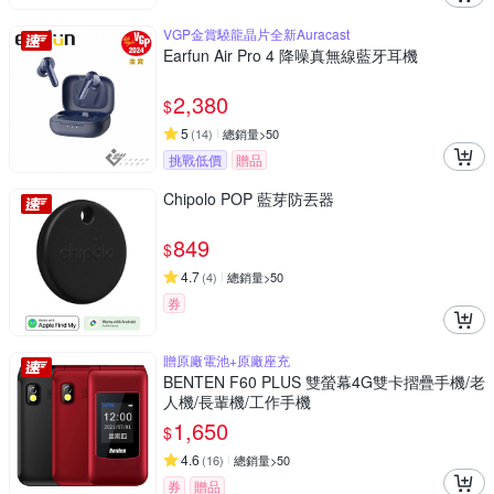
VGP金賞驍龍晶片全新Auracast
Earfun Air Pro 4 降噪真無線藍牙耳機
2,380
$
5
(
14
)
總銷量>50
挑戰低價
贈品
Chipolo POP 藍芽防丟器
849
$
4.7
(
4
)
總銷量>50
券
贈原廠電池+原廠座充
BENTEN F60 PLUS 雙螢幕4G雙卡摺疊手機/老
人機/長輩機/工作手機
1,650
$
4.6
(
16
)
總銷量>50
券
贈品