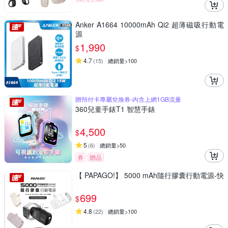
Anker A1664 10000mAh Qi2 超薄磁吸行動電
源
1,990
$
4.7
(
15
)
總銷量>100
贈預付卡專屬兌換券-內含上網1GB流量
360兒童手錶T1 智慧手錶
4,500
$
5
(
6
)
總銷量>50
券
贈品
【 PAPAGO!】 5000 mAh隨行膠囊行動電源-快
699
$
4.8
(
22
)
總銷量>100