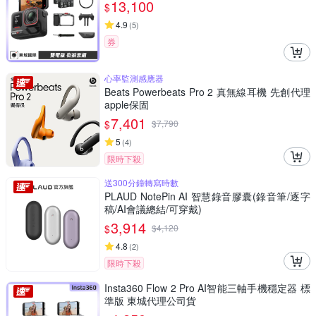
13,100
$
4.9
(
5
)
券
心率監測感應器
Beats Powerbeats Pro 2 真無線耳機 先創代理
apple保固
7,401
$
$
7,790
5
(
4
)
限時下殺
送300分鐘轉寫時數
PLAUD NotePin AI 智慧錄音膠囊(錄音筆/逐字
稿/AI會議總結/可穿戴)
3,914
$
$
4,120
4.8
(
2
)
限時下殺
Insta360 Flow 2 Pro AI智能三軸手機穩定器 標
準版 東城代理公司貨