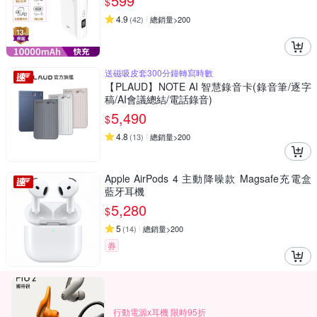
599
$
4.9
(
42
)
總銷量>200
送磁吸皮套300分鐘轉寫時數
【PLAUD】NOTE AI 智慧錄音卡(錄音筆/逐字
稿/AI會議總結/電話錄音)
5,490
$
4.8
(
13
)
總銷量>200
Apple AirPods 4 主動降噪款 Magsafe充電盒
藍牙耳機
5,280
$
5
(
14
)
總銷量>200
券
行動電源x耳機 限時95折