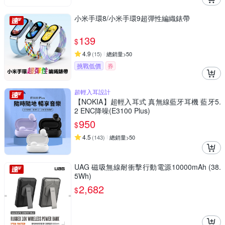
小米手環8/小米手環9超彈性編織錶帶
139
$
4.9
(
15
)
總銷量>50
挑戰低價
券
超輕入耳設計
【NOKIA】超輕入耳式 真無線藍牙耳機 藍牙5.
2 ENC降噪(E3100 Plus)
950
$
4.5
(
143
)
總銷量>50
UAG 磁吸無線耐衝擊行動電源10000mAh (38.
5Wh)
2,682
$