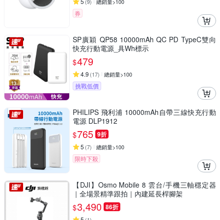
5
(
9
)
總銷量>100
券
SP廣穎 QP58 10000mAh QC PD TypeC雙向
快充行動電源_具Wh標示
479
$
4.9
(
17
)
總銷量>100
挑戰低價
PHILIPS 飛利浦 10000mAh自帶三線快充行動
電源 DLP1912
765
$
9折
5
(
7
)
總銷量>100
限時下殺
【DJI】Osmo Mobile 8 雲台/手機三軸穩定器
｜全場景精準跟拍｜內建延長桿腳架
3,490
$
86折
5
(
1
)