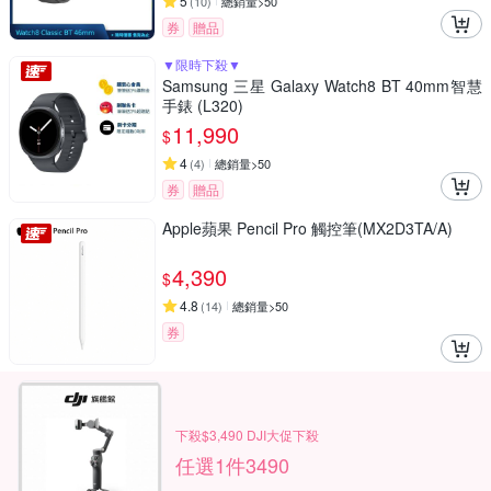
5
(
10
)
總銷量>50
券
贈品
▼限時下殺▼
Samsung 三星 Galaxy Watch8 BT 40mm智慧
手錶 (L320)
11,990
$
4
(
4
)
總銷量>50
券
贈品
Apple蘋果 Pencil Pro 觸控筆(MX2D3TA/A)
4,390
$
4.8
(
14
)
總銷量>50
券
下殺$3,490 DJI大促下殺
任選1件3490