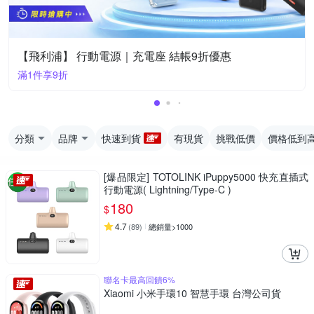
【飛利浦】 行動電源｜充電座 結帳9折優惠
滿1件享9折
分類
品牌
快速到貨
有現貨
挑戰低價
價格低到
[爆品限定] TOTOLINK iPuppy5000 快充直插式
行動電源( Lightning/Type-C )
180
$
4.7
(
89
)
總銷量>1000
聯名卡最高回饋6%
Xiaomi 小米手環10 智慧手環 台灣公司貨