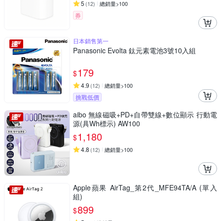
5
(
12
)
總銷量>100
券
日本銷售第一
Panasonic Evolta 鈦元素電池3號10入組
179
$
4.9
(
12
)
總銷量>100
挑戰低價
aibo 無線磁吸+PD+自帶雙線+數位顯示 行動電
源(具Wh標示) AW100
1,180
$
4.8
(
12
)
總銷量>100
Apple蘋果 AirTag_第2代_MFE94TA/A (單入
組)
899
$