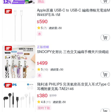
贈品
Apple原廠 USB-C to USB-C 編織傳輸充電線M
W493FE/A-1M
590
$
5
(
7
)
總銷量>50
券
正版授權
SNOOPY史努比 三色交叉編織手機夾片掛繩組
499
$
5
(
10
)
總銷量>50
券
飛利浦 PHILIPS 完美氣密高音質入耳式Type C
耳機附麥克風-TAE2146
380
$
$
399
4.8
(
11
)
總銷量>50
限時下殺