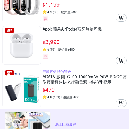
1,199
$
4.9
(
95
)
總銷量>600
券
Apple蘋果AirPods4藍牙無線耳機
3,990
$
5
(
53
)
總銷量>600
券
輕薄有型 時尚雙色
ADATA 威剛 C100 10000mAh 20W PD/QC薄
型輕量極速快充行動電源_機身Wh標示
479
$
4.8
(
103
)
總銷量>600
馬上比買最好