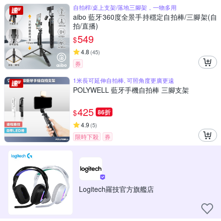
自拍桿/桌上支架/落地三腳架，一物多用
aibo 藍牙360度全景手持穩定自拍棒/三腳架(自
拍/直播)
549
$
4.8
(
45
)
券
1米長可延伸自拍棒, 可照角度更廣更遠
POLYWELL 藍牙手機自拍棒 三腳支架
425
$
86折
4.9
(
5
)
限時下殺
券
Logitech羅技官方旗艦店