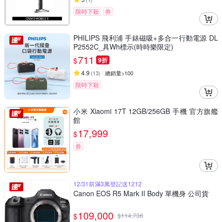
限時下殺
券
PHILIPS 飛利浦 手錶磁吸+多合一行動電源 DL
P2552C_具Wh標示(時時樂限定)
711
$
9折
4.9
(
13
)
總銷量>100
限時下殺
小米 Xiaomi 17T 12GB/256GB 手機 官方旗艦
館
17,999
$
券
12/31前滿3萬登記送1212
Canon EOS R5 Mark II Body 單機身 公司貨
109,000
$
$
114,736