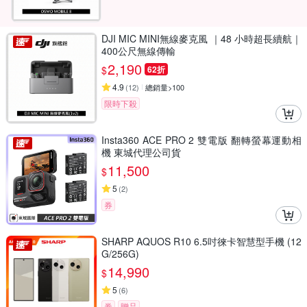
DJI MIC MINI無線麥克風 ｜48 小時超長續航｜
400公尺無線傳輸
2,190
$
62折
4.9
(
12
)
總銷量>100
限時下殺
Insta360 ACE PRO 2 雙電版 翻轉螢幕運動相
機 東城代理公司貨
11,500
$
5
(
2
)
券
SHARP AQUOS R10 6.5吋徠卡智慧型手機 (12
G/256G)
14,990
$
5
(
6
)
券
贈品