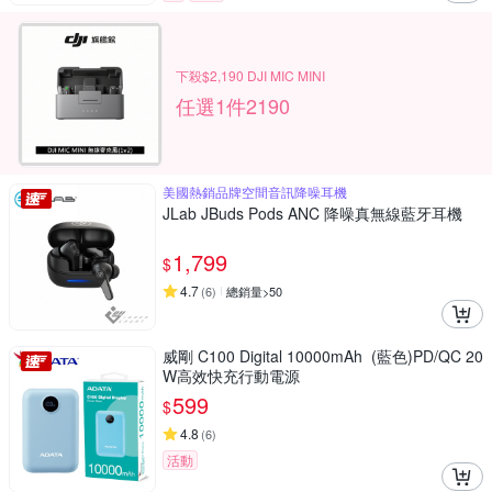
下殺$2,190 DJI MIC MINI
任選1件2190
美國熱銷品牌空間音訊降噪耳機
JLab JBuds Pods ANC 降噪真無線藍牙耳機
1,799
$
4.7
(
6
)
總銷量>50
威剛 C100 Digital 10000mAh (藍色)PD/QC 20
W高效快充行動電源
599
$
4.8
(
6
)
活動