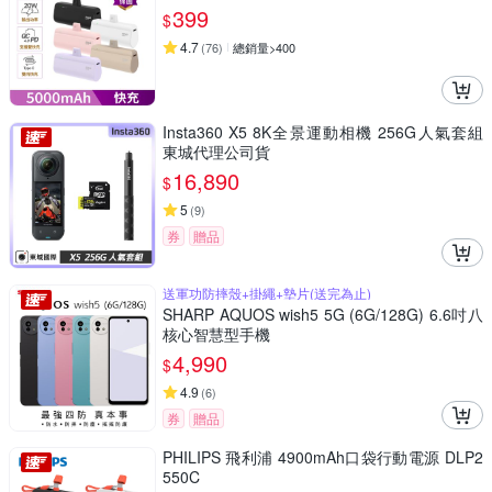
399
$
4.7
(
76
)
總銷量>400
Insta360 X5 8K全景運動相機 256G人氣套組
東城代理公司貨
16,890
$
5
(
9
)
券
贈品
送軍功防摔殼+掛繩+墊片(送完為止)
SHARP AQUOS wish5 5G (6G/128G) 6.6吋八
核心智慧型手機
4,990
$
4.9
(
6
)
券
贈品
PHILIPS 飛利浦 4900mAh口袋行動電源 DLP2
550C