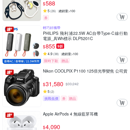
588
$
5
(
26
)
總銷量>100
券
輕巧好攜帶
PHILIPS 飛利浦22.5W AC自帶Type-C線行動
電源_具Wh標示 DLP5201C
855
$
9折
4.9
(
38
)
總銷量>100
限時下殺
贈品
Nikon COOLPIX P1100 125倍光學變焦 公司貨
31,580
$
$
33,242
5
(
2
)
挑戰低價
券
贈品
Apple AirPods 4 無線藍芽耳機
4,090
$