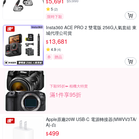
5,691
$
$
5,990
5
(
2
)
限時下殺
Insta360 ACE PRO 2 雙電版 256G人氣套組 東
城代理公司貨
13,681
$
4.9
(
4
)
券
贈品
下殺95折⬅︎ 相機大特賣
滿1件享95折
Apple原廠20W USB-C 電源轉接器(MWVV3TA/
A)-白
499
$