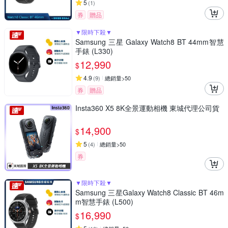
5
(
1
)
券
贈品
▼限時下殺▼
Samsung 三星 Galaxy Watch8 BT 44mm智慧
手錶 (L330)
12,990
$
4.9
(
9
)
總銷量>50
券
贈品
Insta360 X5 8K全景運動相機 東城代理公司貨
14,900
$
5
(
4
)
總銷量>50
券
▼限時下殺▼
Samsung 三星Galaxy Watch8 Classic BT 46m
m智慧手錶 (L500)
16,990
$