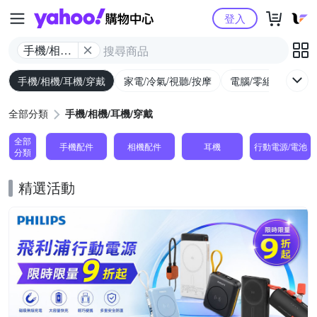
Yahoo購物中心
登入
手機/相機/
耳機/穿戴
手機/相機/耳機/穿戴
家電/冷氣/視聽/按摩
電腦/零組件/週邊/
全部分類
手機/相機/耳機/穿戴
全部
手機配件
相機配件
耳機
行動電源/電池
分類
精選活動