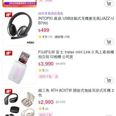
線控音量調節選曲
INTOPIC 廣鼎 USB頭戴式耳機麥克風(JAZZ-U
B700)
499
$
4.9
(
14
)
總銷量>100
FUJIFILM 富士 instax mini Link 3 馬上看相機
拍立得 印相機 公司貨
3,990
$
$
4,200
5
(
1
)
限時下殺
券
鐵三角 ATH-AC5TW 開放式無線耳掛式耳機 2
色
2,993
$
$
3,150
5
(
2
)
限時下殺