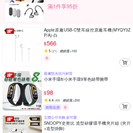
滿1件享95折
Apple原廠USB-C雙耳線控原廠耳機(MYQY3Z
P/A)-白
566
$
5
(
21
)
總銷量>100
券
親膚防水抗污材質
小米手環8/小米手環9單色錶帶腕帶
98
$
4.4
(
49
)
總銷量>200
挑戰低價
券
立體公仔吊飾 超可愛
SNOOPY史努比 造型矽膠環手機夾片組 (夾片
+造型掛飾)